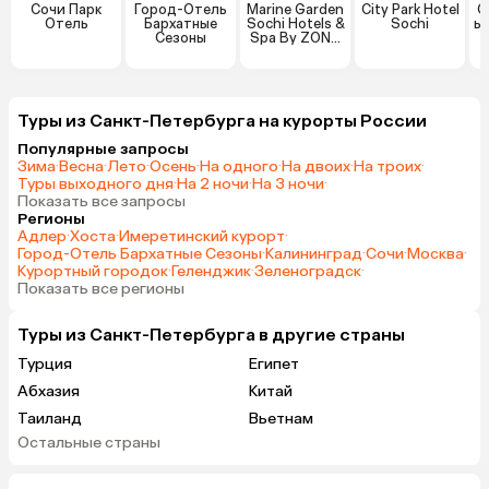
Сочи Парк
Город-Отель
Marine Garden
City Park Hotel
О
Отель
Бархатные
Sochi Hotels &
Sochi
ь
Сезоны
Spa By ZONT
Hotel Group
Туры из Санкт-Петербурга на курорты России
Популярные запросы
Зима
·
Весна
·
Лето
·
Осень
·
На одного
·
На двоих
·
На троих
·
Туры выходного дня
·
На 2 ночи
·
На 3 ночи
·
Показать все запросы
Регионы
Адлер
·
Хоста
·
Имеретинский курорт
·
Город-Отель Бархатные Сезоны
·
Калининград
·
Сочи
·
Москва
·
Курортный городок
·
Геленджик
·
Зеленоградск
·
Показать все регионы
Туры из Санкт-Петербурга в другие страны
Турция
Египет
Абхазия
Китай
Таиланд
Вьетнам
Остальные страны
ОАЭ
Мальдивы
Тунис
Грузия