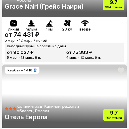
Россия
9.7
Grace Nairi (Грейс Наири)
364 отзыва
линия
галька
1 км
20 км
везде
от 74 431 ₽
5 мар. - 12 мар., 7 ночей
Выгодные туры на соседние даты
от 90 027 ₽
от 75 383 ₽
5 мар. - 13 мар., 8 н.
4 мар. - 10 мар., 6 н.
Кешбэк
+ 1 416
Калининград, Калининградская
область, Россия
9.7
Отель Европа
292 отзыва