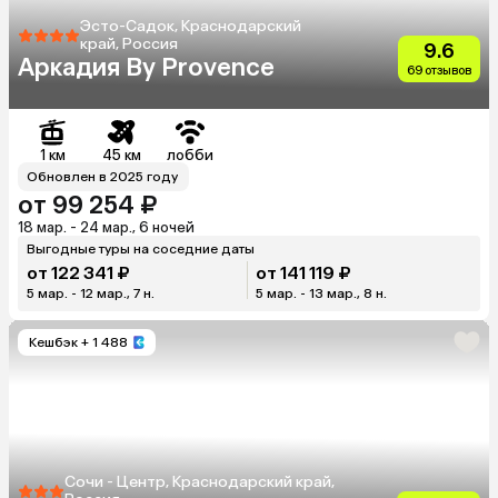
Эсто-Садок, Краснодарский
край, Россия
9.6
Аркадия By Provence
69 отзывов
1 км
45 км
лобби
Обновлен в 2025 году
от 99 254 ₽
18 мар. - 24 мар., 6 ночей
Выгодные туры на соседние даты
от 122 341 ₽
от 141 119 ₽
5 мар. - 12 мар., 7 н.
5 мар. - 13 мар., 8 н.
Кешбэк
+ 1 488
Сочи - Центр, Краснодарский край,