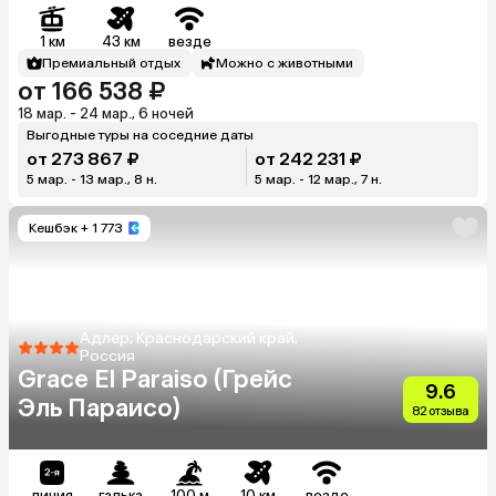
1 км
43 км
везде
Премиальный отдых
Можно с животными
от 166 538 ₽
18 мар. - 24 мар., 6 ночей
Выгодные туры на соседние даты
от 273 867 ₽
от 242 231 ₽
5 мар. - 13 мар., 8 н.
5 мар. - 12 мар., 7 н.
Кешбэк
+ 1 773
Адлер, Краснодарский край,
Россия
Grace El Paraiso (Грейс
9.6
Эль Параисо)
82 отзыва
линия
галька
100 м
10 км
везде