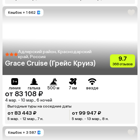
Кешбэк
+ 1 662
Адлерский район, Краснодарский
край, Россия
9.7
Grace Cruise (Грейс Круиз)
368 отзывов
линия
галька
500 м
7 км
везде
от 83 108 ₽
4 мар. - 10 мар., 6 ночей
Выгодные туры на соседние даты
от 83 443 ₽
от 99 947 ₽
5 мар. - 12 мар., 7 н.
5 мар. - 13 мар., 8 н.
Кешбэк
+ 3 587