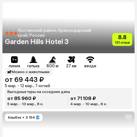
Хостинский район, Краснодарский
край, Россия
8.8
Garden Hills Hotel 3
191 отзыв
линия
галька
800 м
27 км
везде
Можно с животными
от 69 443 ₽
5 мар. - 12 мар., 7 ночей
Выгодные туры на соседние даты
от 85 960 ₽
от 71 108 ₽
5 мар. - 13 мар., 8 н.
4 мар. - 10 мар., 6 н.
Кешбэк
+ 3 154