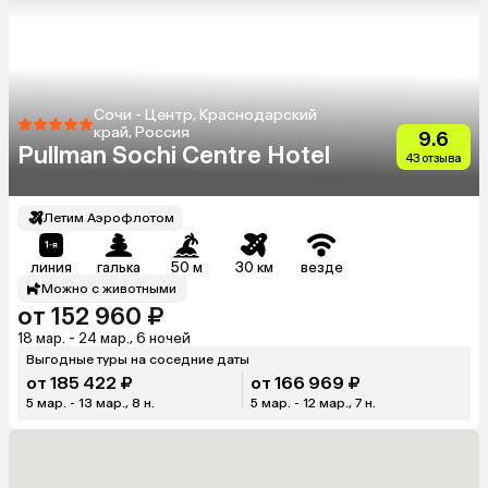
Сочи - Центр, Краснодарский
край, Россия
9.6
Pullman Sochi Centre Hotel
43 отзыва
Летим Аэрофлотом
линия
галька
50 м
30 км
везде
Можно с животными
от 152 960 ₽
18 мар. - 24 мар., 6 ночей
Выгодные туры на соседние даты
от 185 422 ₽
от 166 969 ₽
5 мар. - 13 мар., 8 н.
5 мар. - 12 мар., 7 н.