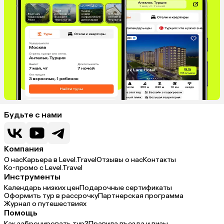
Будьте с нами
Компания
О нас
Карьера в Level.Travel
Отзывы о нас
Контакты
Ко-промо с Level.Travel
Инструменты
Календарь низких цен
Подарочные сертификаты
Оформить тур в рассрочку
Партнерская программа
Журнал о путешествиях
Помощь
Как забронировать тур?
Правила въезда и визы