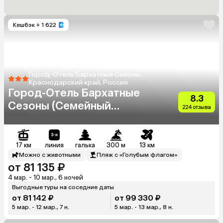
Кешбэк
+ 1 622
Город-Отель Бархатные Сезоны,
Краснодарский край, Россия
Город-Отель Бархатные
8.3
Сезоны (Семейный
224 отзыва
Квартал)
17 км
линия
галька
300 м
13 км
Можно с животными
Пляж с «Голубым флагом»
от 81 135 ₽
4 мар. - 10 мар., 6 ночей
Выгодные туры на соседние даты
от 81 142 ₽
от 99 330 ₽
5 мар. - 12 мар., 7 н.
5 мар. - 13 мар., 8 н.