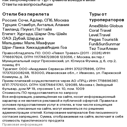
Ответы на вопросы
Акции
Отели без перелета
Туры от
туроператоров
Россия:
Сочи,
Адлер,
СПб,
Москва
Турция:
Стамбул,
Анталья,
Алания
Anex
Biblio Globus
Таиланд:
Пхукет,
Паттайя
Coral Travel
Египет:
Хургада,
Шарм-Эль-Шейх
Level.Travel
ОАЭ:
Дубай,
Шарджа
Pegas Touristik
Мальдивы:
Мале,
Маафуши
Fun&Sun
Sunmar
Шри-Ланка:
Хиккадува
Индия:
Гоа
Tez Tour
Алеан
Правообладатель ПО: ООО «Левел Тревел» (2011 - 2026) ИНН
7716697924, ОГРН 1117746723808 123056, г. Москва, вн.тер.г.
Муниципальный округ Пресненский, ул. Юлиуса Фучика, д.6, стр.2,
помещ.6Ч
Турагент: ООО «Академия Сервиса» ИНН 3702175896, ОГРН
1173702008248, 153000, Ивановская обл., г. Иваново, ул. Парижской
Коммуны, д. ЗА
Прием платежей осуществляется через АО «ПРЦ» ИНН 7718696387,
КПП 771701001, ОГРН 1087746411741, 129085, Москва г, Звёздный
бульвар, дом № 19, строение 1, эт. 10, пом. 1009
Стоимость ПО предоставляется по запросу
Вся информация, размещённая на сайте, носит информационный
характер и не является рекламой и публичной офертой. Правила и
условия предоставления услуг в отелях, в том числе концепция
питания, описанные на сайте, могут изменяться по решению
администрации отелей. Копирование материалов без письменного
согласия запрещено. Сумма, отображаемая на сайте, включает в себя
стоимость туристического продукта
Правовая информация