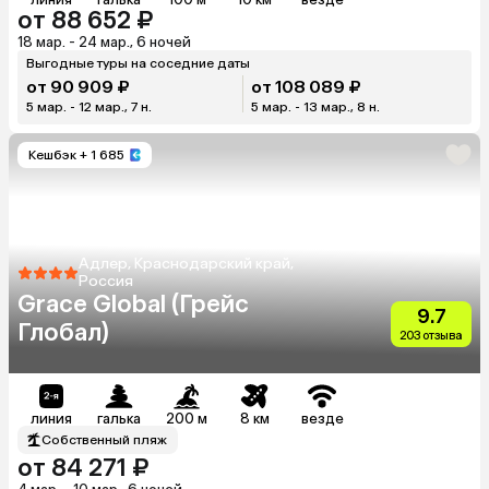
от 88 652 ₽
18 мар. - 24 мар., 6 ночей
Выгодные туры на соседние даты
от 90 909 ₽
от 108 089 ₽
5 мар. - 12 мар., 7 н.
5 мар. - 13 мар., 8 н.
Кешбэк
+ 1 685
Адлер, Краснодарский край,
Россия
Grace Global (Грейс
9.7
Глобал)
203 отзыва
линия
галька
200 м
8 км
везде
Собственный пляж
от 84 271 ₽