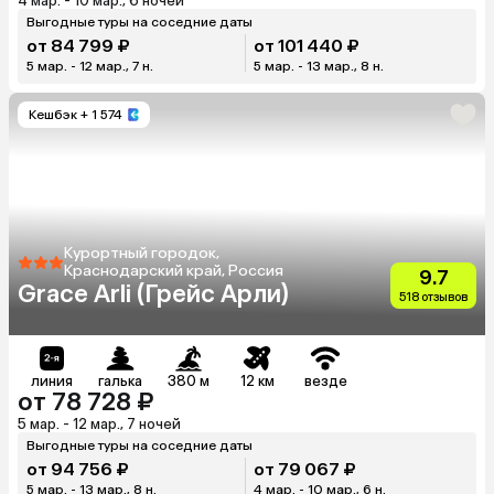
4 мар. - 10 мар., 6 ночей
Выгодные туры на соседние даты
от 84 799 ₽
от 101 440 ₽
5 мар. - 12 мар., 7 н.
5 мар. - 13 мар., 8 н.
Кешбэк
+ 1 574
Курортный городок,
Краснодарский край, Россия
9.7
Grace Arli (Грейс Арли)
518 отзывов
линия
галька
380 м
12 км
везде
от 78 728 ₽
5 мар. - 12 мар., 7 ночей
Выгодные туры на соседние даты
от 94 756 ₽
от 79 067 ₽
5 мар. - 13 мар., 8 н.
4 мар. - 10 мар., 6 н.