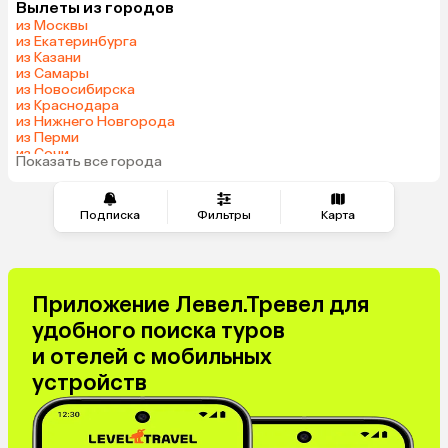
Вылеты из городов
Беларусь
Армения
из Москвы
Шри-Ланка
Казахстан
из Екатеринбурга
из Казани
Азербайджан
Узбекистан
из Самары
Индия
Сербия
из Новосибирска
из Краснодара
Катар
Кипр
из Нижнего Новгорода
Киргизия
Иордания
из Перми
из Сочи
Гонконг
Саудовская Аравия
Показать все города
из Тюмени
Куба
Греция
Таджикистан
Венгрия
Подписка
Фильтры
Карта
Болгария
Приложение Левел.Тревел для
удобного поиска туров
и отелей с мобильных
устройств