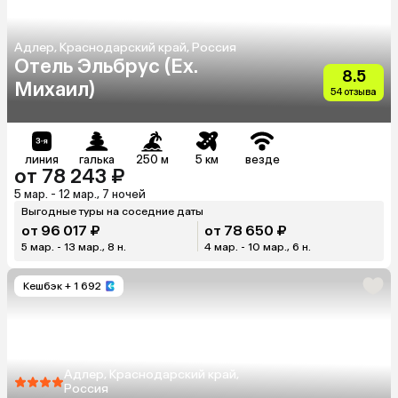
Адлер, Краснодарский край, Россия
Отель Эльбрус (Ex.
8.5
Михаил)
54 отзыва
линия
галька
250 м
5 км
везде
от 78 243 ₽
5 мар. - 12 мар., 7 ночей
Выгодные туры на соседние даты
от 96 017 ₽
от 78 650 ₽
5 мар. - 13 мар., 8 н.
4 мар. - 10 мар., 6 н.
Кешбэк
+ 1 692
Адлер, Краснодарский край,
Россия