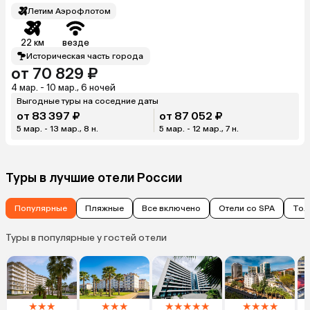
Летим Аэрофлотом
22 км
везде
Историческая часть города
от 70 829 ₽
4 мар. - 10 мар., 6 ночей
Выгодные туры на соседние даты
от 83 397 ₽
от 87 052 ₽
5 мар. - 13 мар., 8 н.
5 мар. - 12 мар., 7 н.
Туры в лучшие отели России
Популярные
Пляжные
Все включено
Отели со SPA
Тол
Туры в популярные у гостей отели
★
★
★
★
★
★
★
★
★
★
★
★
★
★
★