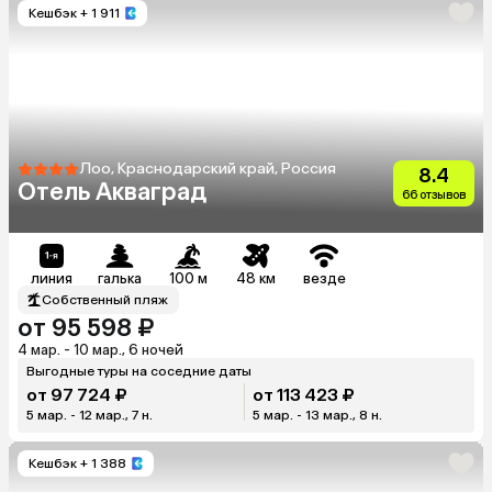
Кешбэк
+ 1 911
Лоо, Краснодарский край, Россия
8.4
Отель Акваград
66 отзывов
линия
галька
100 м
48 км
везде
Собственный пляж
от 95 598 ₽
4 мар. - 10 мар., 6 ночей
Выгодные туры на соседние даты
от 97 724 ₽
от 113 423 ₽
5 мар. - 12 мар., 7 н.
5 мар. - 13 мар., 8 н.
Кешбэк
+ 1 388