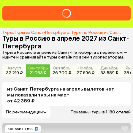
Туры
,
Туры из Санкт-Петербурга
,
Туры по России из Санкт-Петербурга
Туры в Россию в апреле 2027 из Санкт-
Петербурга
Туры в Россию в апреле из Санкт-Петербурга с перелетом —
ищите и сравнивайте туры онлайн по всем туроператорам.
Август
Сентябрь
Октябрь
Ноябрь
Декабрь
Янв
32 219 ₽
21 063 ₽
26 700 ₽
27 696 ₽
33 589 ₽
38 0
из
Санкт-Петербурга
на апрель
вылетов нет
мы показали туры
на
март
от 42 389 ₽
По рекомендации
Показаны туры в 1 180 отелей
Кешбэк
+ 1 622