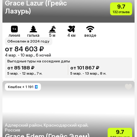
Grace Lazur (Грейс
9.7
Лазурь)
132 отзыва
линия
галька
5 м
4 км
везде
Обновлен в 2024 году
от 84 603 ₽
4 мар. - 10 мар., 6 ночей
Выгодные туры на соседние даты
от 85 188 ₽
от 101 867 ₽
5 мар. - 12 мар., 7 н.
5 мар. - 13 мар., 8 н.
Кешбэк
+ 1 191
Адлерский район, Краснодарский край,
Россия
9.7
Grace Edem (Грейс Эдем)