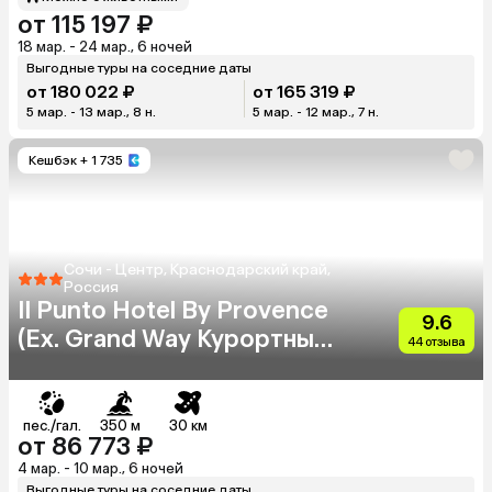
от 115 197 ₽
18 мар. - 24 мар., 6 ночей
Выгодные туры на соседние даты
от 180 022 ₽
от 165 319 ₽
5 мар. - 13 мар., 8 н.
5 мар. - 12 мар., 7 н.
Кешбэк
+ 1 735
Сочи - Центр, Краснодарский край,
Россия
Il Punto Hotel By Provence
9.6
(Ex. Grand Way Курортный
44 отзыва
Парк)
пес./гал.
350 м
30 км
от 86 773 ₽
4 мар. - 10 мар., 6 ночей
Выгодные туры на соседние даты