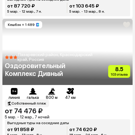
от 87 720 ₽
от 103 645 ₽
5 мар. - 12 мар., 7 н.
5 мар. - 13 мар., 8 н.
Кешбэк
+ 1 489
Лазаревский район, Краснодарский
край, Россия
Оздоровительный
8.5
Комплекс Дивный
103 отзыва
линия
галька
800 м
47 км
Собственный пляж
от 74 476 ₽
5 мар. - 12 мар., 7 ночей
Выгодные туры на соседние даты
от 91 858 ₽
от 74 620 ₽
5 мар. - 13 мар., 8 н.
18 мар. - 24 мар., 6 н.