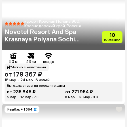
курорт Красная Поляна 960,
Краснодарский край, Россия
Novotel Resort And Spa
10
Krasnaya Polyana Sochi
67 отзывов
(Бывш. Горки Отель)
50 м
43 км
везде
Можно с животными
от 179 367 ₽
18 мар. - 24 мар., 6 ночей
Выгодные туры на соседние даты
от 235 845 ₽
от 271 954 ₽
5 мар. - 12 мар., 7 н.
5 мар. - 13 мар., 8 н.
Кешбэк
+ 1 564