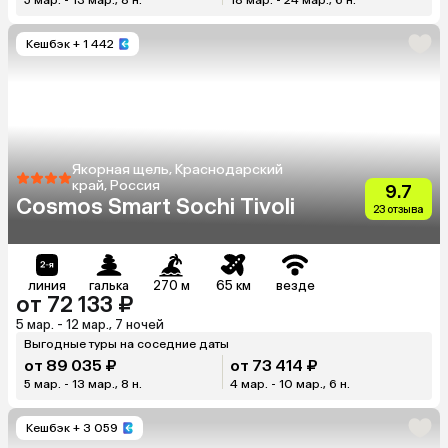
Кешбэк
+ 1 442
Якорная щель, Краснодарский
край, Россия
9.7
Cosmos Smart Sochi Tivoli
23 отзыва
линия
галька
270 м
65 км
везде
от 72 133 ₽
5 мар. - 12 мар., 7 ночей
Выгодные туры на соседние даты
от 89 035 ₽
от 73 414 ₽
5 мар. - 13 мар., 8 н.
4 мар. - 10 мар., 6 н.
Кешбэк
+ 3 059