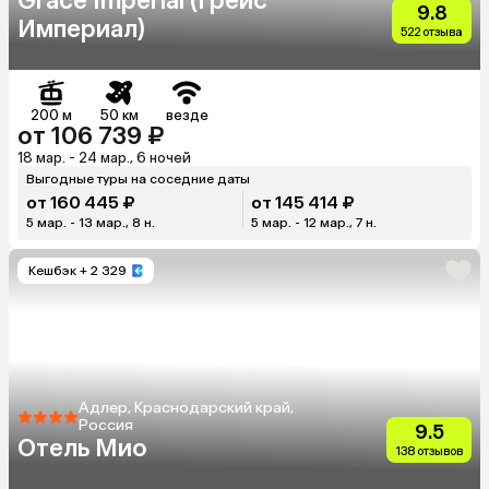
Grace Imperial (Грейс
9.8
Империал)
522 отзыва
200 м
50 км
везде
от 106 739 ₽
18 мар. - 24 мар., 6 ночей
Выгодные туры на соседние даты
от 160 445 ₽
от 145 414 ₽
5 мар. - 13 мар., 8 н.
5 мар. - 12 мар., 7 н.
Кешбэк
+ 2 329
Адлер, Краснодарский край,
Россия
9.5
Отель Мио
138 отзывов