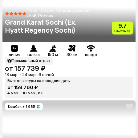
Сочи - Центр, Краснодарский
край, Россия
Grand Karat Sochi (Ex.
9.7
Hyatt Regency Sochi)
84 отзыва
линия
галька
150 м
30 км
везде
Премиальный отдых
от 157 739 ₽
18 мар. - 24 мар., 6 ночей
Выгодные туры на соседние даты
от 159 760 ₽
4 мар. - 10 мар., 6 н.
Кешбэк
+ 1 985