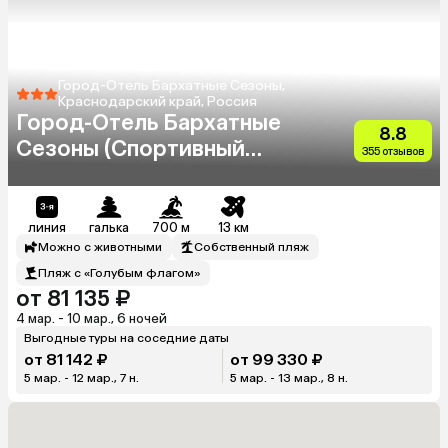
Город-Отель Бархатные Сезоны,
Краснодарский край, Россия
Город-Отель Бархатные
8.8
Сезоны (Спортивный
355 отзывов
Квартал)
линия
галька
700 м
13 км
Можно с животными
Собственный пляж
Пляж с «Голубым флагом»
от 81 135 ₽
4 мар. - 10 мар., 6 ночей
Выгодные туры на соседние даты
от 81 142 ₽
от 99 330 ₽
5 мар. - 12 мар., 7 н.
5 мар. - 13 мар., 8 н.