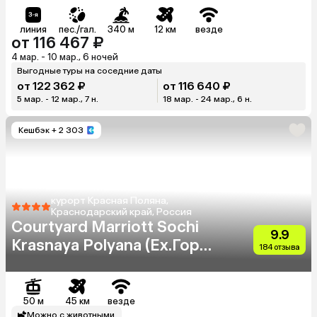
линия
пес./гал.
340 м
12 км
везде
от 116 467 ₽
4 мар. - 10 мар., 6 ночей
Выгодные туры на соседние даты
от 122 362 ₽
от 116 640 ₽
5 мар. - 12 мар., 7 н.
18 мар. - 24 мар., 6 н.
Кешбэк
+ 2 303
курорт Красная Поляна,
Краснодарский край, Россия
Courtyard Marriott Sochi
9.9
Krasnaya Polyana (Ex.Горки
184 отзыва
Плаза Отель)
50 м
45 км
везде
Можно с животными