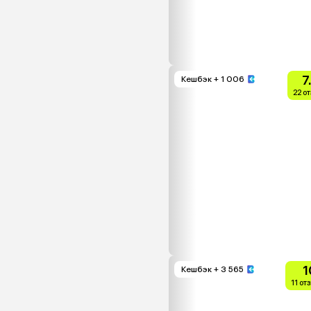
7
Кешбэк
+ 1 006
22 о
1
Кешбэк
+ 3 565
11 от