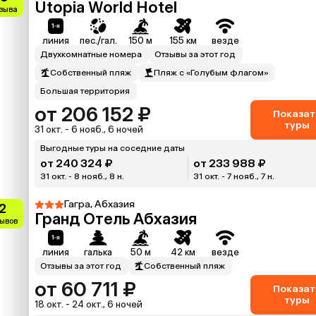
Utopia World Hotel
тзыва
линия
пес./гал.
150 м
155 км
везде
Двухкомнатные номера
Отзывы за этот год
Собственный пляж
Пляж с «Голубым флагом»
Большая территория
от 206 152 ₽
Показат
туры
31 окт. - 6 нояб., 6 ночей
Выгодные туры на соседние даты
от 240 324 ₽
от 233 988 ₽
31 окт. - 8 нояб., 8 н.
31 окт. - 7 нояб., 7 н.
Гагра, Абхазия
.2
Гранд Отель Абхазия
зывов
линия
галька
50 м
42 км
везде
Отзывы за этот год
Собственный пляж
от 60 711 ₽
Показат
туры
18 окт. - 24 окт., 6 ночей