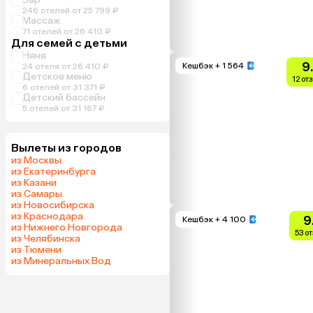
246 отелей от 25 799 ₽
Массаж
71 отелей от 26 410 ₽
Для семей с детьми
Няня
9
Кешбэк
+ 1 564
24 отеля от 26 410 ₽
Детское меню
12 от
6 отелей от 31 371 ₽
Детский бассейн
5 отелей от 31 167 ₽
Вылеты из городов
из Москвы
из Екатеринбурга
из Казани
из Самары
из Новосибирска
из Краснодара
9
Кешбэк
+ 4 100
из Нижнего Новгорода
53 о
из Челябинска
из Тюмени
из Минеральных Вод