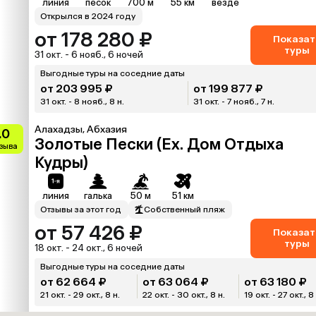
линия
песок
700 м
55 км
везде
Открылся в 2024 году
от 178 280 ₽
Показат
туры
31 окт. - 6 нояб., 6 ночей
Выгодные туры на соседние даты
от 203 995 ₽
от 199 877 ₽
31 окт. - 8 нояб., 8 н.
31 окт. - 7 нояб., 7 н.
Алахадзы, Абхазия
.0
Золотые Пески (Ex. Дом Отдыха
тзыва
Кудры)
линия
галька
50 м
51 км
Отзывы за этот год
Собственный пляж
от 57 426 ₽
Показат
туры
18 окт. - 24 окт., 6 ночей
Выгодные туры на соседние даты
от 62 664 ₽
от 63 064 ₽
от 63 180 ₽
21 окт. - 29 окт., 8 н.
22 окт. - 30 окт., 8 н.
19 окт. - 27 окт., 8