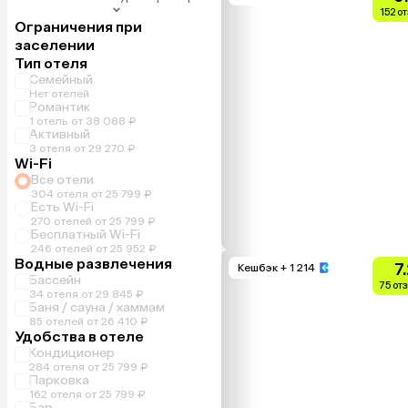
152 о
Ограничения при
заселении
Тип отеля
Семейный
Нет отелей
Романтик
1 отель от 38 088 ₽
Активный
3 отеля от 29 270 ₽
Wi-Fi
Все отели
304 отеля от 25 799 ₽
Есть Wi-Fi
270 отелей от 25 799 ₽
Бесплатный Wi-Fi
246 отелей от 25 952 ₽
Водные развлечения
7
Кешбэк
+ 1 214
Бассейн
75 от
34 отеля от 29 845 ₽
Баня / сауна / хаммам
85 отелей от 26 410 ₽
Удобства в отеле
Кондиционер
284 отеля от 25 799 ₽
Парковка
162 отеля от 25 799 ₽
Бар