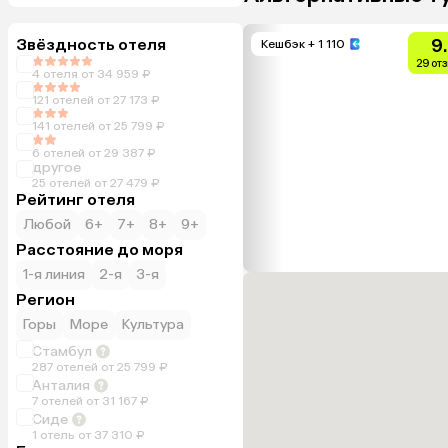
Звёздность отеля
9
Кешбэк
+ 1 110
29 от
4 отеля от 34 959 ₽
121 отелей от 27 173 ₽
141 отелей от 25 799 ₽
6 отелей от 29 387 ₽
другое
25 отелей от 27 479 ₽
Рейтинг отеля
Любой
6+
7+
8+
9+
Расстояние до моря
1-я линия
2-я
3-я
Регион
Горы
Море
Культура
Стамбул
287 отелей от 25 799 ₽
Анталия
7 отелей от 31 167 ₽
Сиде
1 отель от 37 310 ₽