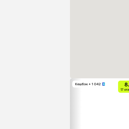
8
Кешбэк
+ 1 042
17 от