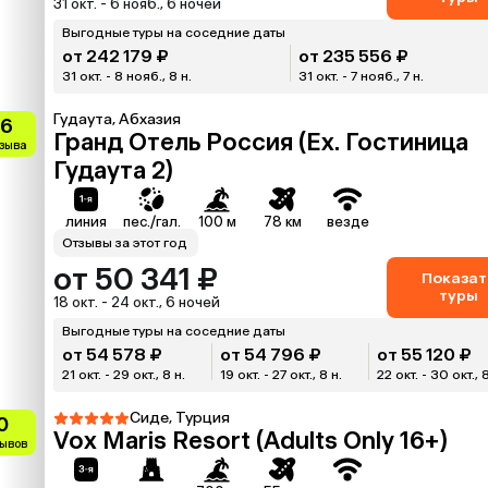
31 окт. - 6 нояб., 6 ночей
Выгодные туры на соседние даты
от 242 179 ₽
от 235 556 ₽
31 окт. - 8 нояб., 8 н.
31 окт. - 7 нояб., 7 н.
Гудаута, Абхазия
.6
Гранд Отель Россия (Ex. Гостиница
тзыва
Гудаута 2)
линия
пес./гал.
100 м
78 км
везде
Отзывы за этот год
от 50 341 ₽
Показат
туры
18 окт. - 24 окт., 6 ночей
Выгодные туры на соседние даты
от 54 578 ₽
от 54 796 ₽
от 55 120 ₽
21 окт. - 29 окт., 8 н.
19 окт. - 27 окт., 8 н.
22 окт. - 30 окт., 
Сиде, Турция
0
Vox Maris Resort (Adults Only 16+)
зывов