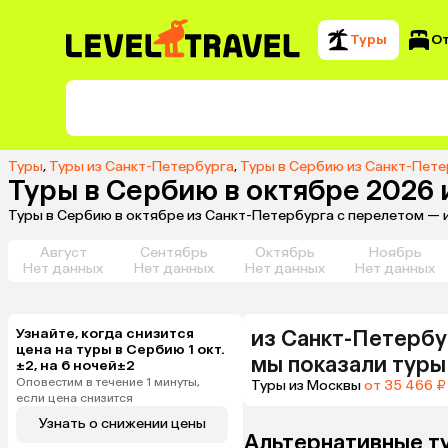
Туры
О
Туры
,
Туры из Санкт-Петербурга
,
Туры в Сербию из Санкт-Пете
Туры в Сербию в октябре 2026
Туры в Сербию в октябре из Санкт-Петербурга с перелетом — 
Август
Сентябрь
Октябрь
Ноябрь
Нет данных
Нет данных
Нет данных
Нет данных
Узнайте, когда снизится
из
Санкт-Петербу
цена на туры в Сербию 1 окт.
мы показали туры
±2, на 6 ночей±2
Оповестим в течение 1 минуты,
Туры из Москвы
от 35 466 ₽
если цена снизится
Узнать о снижении цены
Альтернативные т