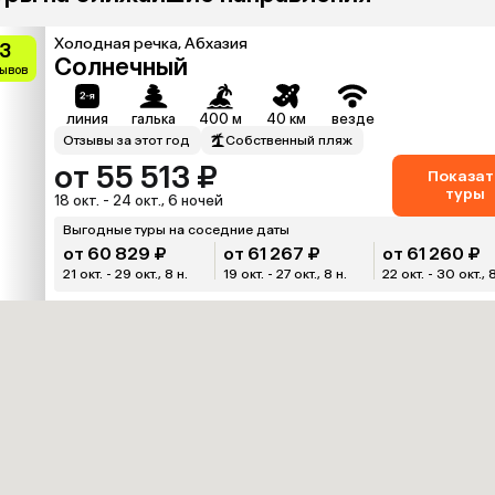
Холодная речка, Абхазия
.3
Солнечный
зывов
линия
галька
400 м
40 км
везде
Отзывы за этот год
Собственный пляж
от 55 513 ₽
Показат
туры
18 окт. - 24 окт., 6 ночей
Выгодные туры на соседние даты
от 60 829 ₽
от 61 267 ₽
от 61 260 ₽
21 окт. - 29 окт., 8 н.
19 окт. - 27 окт., 8 н.
22 окт. - 30 окт., 