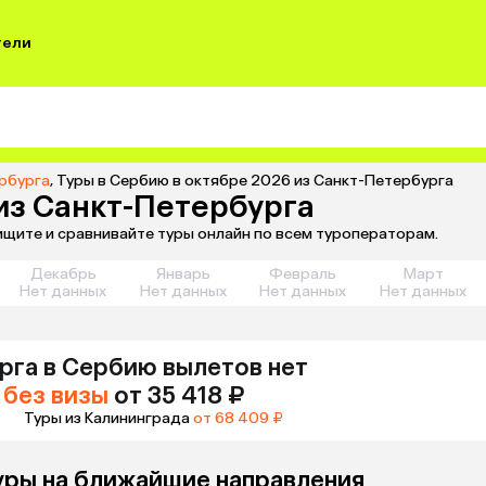
тели
рбурга
,
Туры в Сербию в октябре 2026 из Санкт-Петербурга
 из Санкт-Петербурга
ищите и сравнивайте туры онлайн по всем туроператорам.
Декабрь
Январь
Февраль
Март
Нет данных
Нет данных
Нет данных
Нет данных
рга
в Сербию
вылетов нет
без визы
от 35 418 ₽
Туры из Калининграда
от 68 409 ₽
уры на ближайшие направления