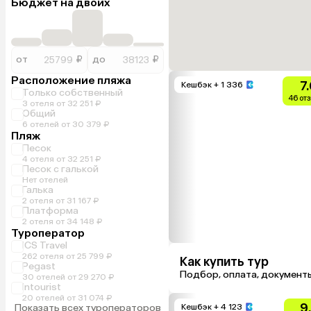
Бюджет на двоих
от
₽
до
₽
Расположение пляжа
7
Кешбэк
+ 1 336
Только собственный
46 от
3 отеля от 32 251 ₽
Общий
6 отелей от 30 379 ₽
Пляж
Песок
4 отеля от 32 251 ₽
Песок с галькой
Нет отелей
Галька
2 отеля от 31 167 ₽
Платформа
2 отеля от 34 148 ₽
Туроператор
ICS Travel
262 отеля от 25 799 ₽
Как купить тур
Pegast
Подбор, оплата, документ
30 отелей от 29 270 ₽
Intourist
20 отелей от 31 074 ₽
9
Показать всех туроператоров
Кешбэк
+ 4 123