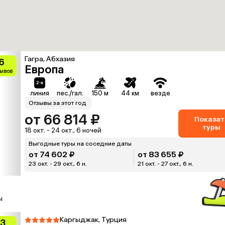
Гагра, Абхазия
.6
Европа
зывов
линия
пес./гал.
150 м
44 км
везде
Отзывы за этот год
от 66 814 ₽
Показат
туры
18 окт. - 24 окт., 6 ночей
Выгодные туры на соседние даты
от 74 602 ₽
от 83 655 ₽
23 окт. - 29 окт., 6 н.
21 окт. - 27 окт., 6 н.
ы
Каргыджак, Турция
.3