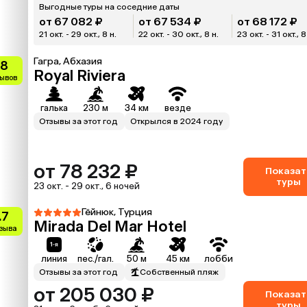
Выгодные туры на соседние даты
от 67 082 ₽
от 67 534 ₽
от 68 172 ₽
21 окт. - 29 окт., 8 н.
22 окт. - 30 окт., 8 н.
23 окт. - 31 окт., 8
Гагра, Абхазия
.8
Royal Riviera
зывов
галька
230 м
34 км
везде
Отзывы за этот год
Открылся в 2024 году
от 78 232 ₽
Показат
туры
23 окт. - 29 окт., 6 ночей
Гёйнюк, Турция
.7
Mirada Del Mar Hotel
тзыва
линия
пес./гал.
50 м
45 км
лобби
Отзывы за этот год
Собственный пляж
от 205 030 ₽
Показат
туры