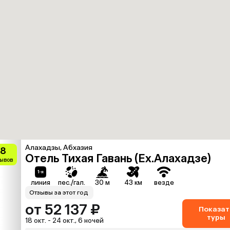
Алахадзы, Абхазия
.8
Отель Тихая Гавань (Ex.Алахадзе)
зывов
линия
пес./гал.
30 м
43 км
везде
Отзывы за этот год
от 52 137 ₽
Показат
туры
18 окт. - 24 окт., 6 ночей