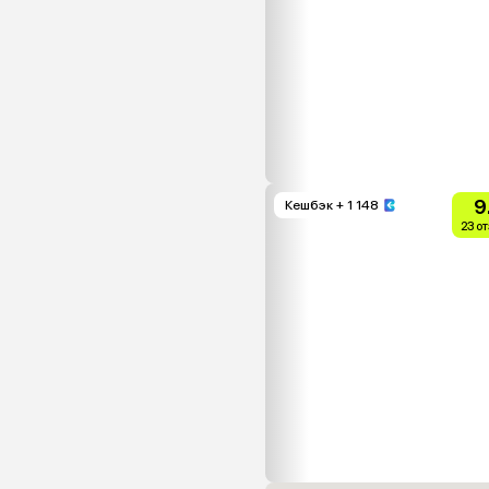
9
Кешбэк
+ 1 148
23 о