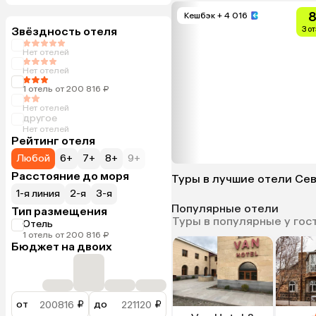
8
Кешбэк
+ 4 016
Звёздность отеля
3 о
Нет отелей
Нет отелей
1 отель от 200 816 ₽
Нет отелей
другое
Нет отелей
Рейтинг отеля
Любой
6+
7+
8+
9+
Расстояние до моря
Туры в лучшие отели Се
1-я линия
2-я
3-я
Популярные отели
Тип размещения
Туры в популярные у гос
Отель
1 отель от 200 816 ₽
Бюджет на двоих
от
₽
до
₽