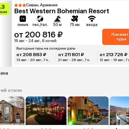
Севан, Армения
.3
Best Western Bohemian Resort
тзыва
линия
пес./гал.
50 м
75 км
везде
от 200 816 ₽
Показат
туры
18 авг. - 24 авг., 6 ночей
Выгодные туры на соседние даты
от 208 883 ₽
от 211 801 ₽
от 213 726 ₽
13 авг. - 20 авг., 7 н.
21 авг. - 28 авг., 7 н.
12 авг. - 19 авг., 7 
вана
тей отели