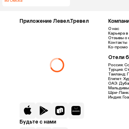
из Омска
Приложение Левел.Тревел
Компан
О нас
Карьера в 
Отзывы о 
Контакты
Ко-промо с
Отели б
Россия:
С
Турция:
С
Таиланд:
Египет:
Ху
ОАЭ:
Дуба
Мальдивы
Шри-Ланк
Индия:
Гоа
Будьте с нами