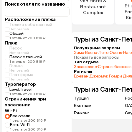
Van Hotel &
Поиск отеля по названию
Eti
Restaurant
Fo
Complex
Ki
Расположение пляжа
Только собственный
Нет отелей
Общий
Туры из Санкт-Пе
1 отель от 200 816 ₽
Пляж
Популярные запросы
Песок
Зима
·
Весна
·
Лето
·
Осень
·
На 
Нет отелей
Песок с галькой
Показать все запросы
1 отель от 200 816 ₽
Тип отдыха
Галька
Закавказье
·
Страны ближнег
Нет отелей
Регионы
Платформа
Ереван
·
Джермук
·
Гюмри
·
Дил
Нет отелей
Туроператор
Туры из Санкт-Пе
Level.Travel
1 отель от 200 816 ₽
Турция
Ро
Ограничения при
заселении
Вьетнам
ОА
Wi-Fi
Гонконг
Са
Все отели
1 отель от 200 816 ₽
Есть Wi-Fi
1 отель от 200 816 ₽