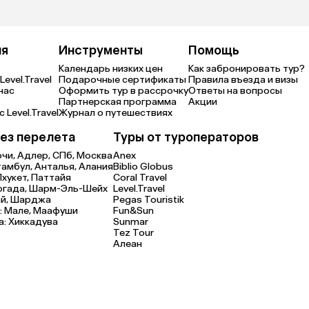
ия
Инструменты
Помощь
Календарь низких цен
Как забронировать тур?
Level.Travel
Подарочные сертификаты
Правила въезда и визы
нас
Оформить тур в рассрочку
Ответы на вопросы
Партнерская программа
Акции
 Level.Travel
Журнал о путешествиях
ез перелета
Туры от туроператоров
очи,
Адлер,
СПб,
Москва
Anex
тамбул,
Анталья,
Алания
Biblio Globus
Пхукет,
Паттайя
Coral Travel
ргада,
Шарм-Эль-Шейх
Level.Travel
й,
Шарджа
Pegas Touristik
:
Мале,
Маафуши
Fun&Sun
а:
Хиккадува
Sunmar
Tez Tour
Алеан