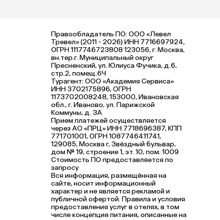
Правообладатель ПО: ООО «Левел
Тревел» (2011 - 2026) ИНН 7716697924,
ОГРН 1117746723808 123056, г. Москва,
вн.тер.г. Муниципальный округ
Пресненский, ул. Юлиуса Фучика, д.6,
стр.2, помещ.6Ч
Турагент: ООО «Академия Сервиса»
ИНН 3702175896, ОГРН
1173702008248, 153000, Ивановская
обл., г. Иваново, ул. Парижской
Коммуны, д. ЗА
Прием платежей осуществляется
через АО «ПРЦ» ИНН 7718696387, КПП
771701001, ОГРН 1087746411741,
129085, Москва г, Звёздный бульвар,
дом № 19, строение 1, эт. 10, пом. 1009
Стоимость ПО предоставляется по
запросу
Вся информация, размещённая на
сайте, носит информационный
характер и не является рекламой и
публичной офертой. Правила и условия
предоставления услуг в отелях, в том
числе концепция питания, описанные на