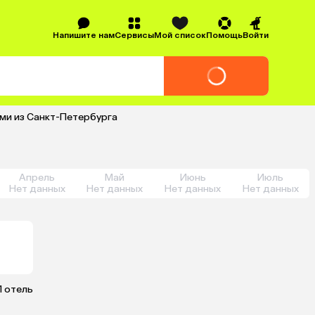
Напишите нам
Сервисы
Мой список
Помощь
Войти
ьми из Санкт-Петербурга
Апрель
Май
Июнь
Июль
Нет данных
Нет данных
Нет данных
Нет данных
1 отель