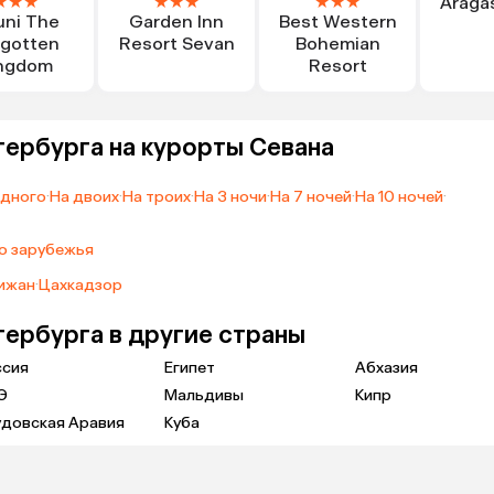
★
★
★
★
★
★
★
★
★
Aragas
uni The
Garden Inn
Best Western
rgotten
Resort Sevan
Bohemian
ngdom
Resort
тербурга на курорты Севана
одного
·
На двоих
·
На троих
·
На 3 ночи
·
На 7 ночей
·
На 10 ночей
·
о зарубежья
ижан
·
Цахкадзор
тербурга в другие страны
ссия
Египет
Абхазия
Э
Мальдивы
Кипр
удовская Аравия
Куба