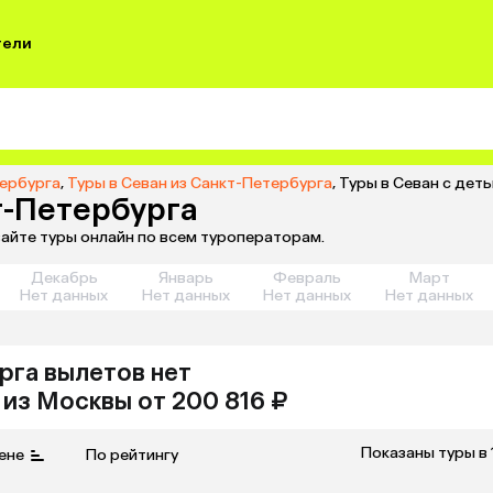
тели
тербурга
,
Туры в Севан из Санкт-Петербурга
,
Туры в Севан с дет
т-Петербурга
вайте туры онлайн по всем туроператорам.
Декабрь
Январь
Февраль
Март
Нет данных
Нет данных
Нет данных
Нет данных
рга
вылетов нет
из
Москвы
от 200 816 ₽
Показаны туры в 
ене
По рейтингу