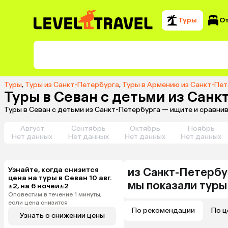
Туры
О
Туры
,
Туры из Санкт-Петербурга
,
Туры в Армению из Санкт-Пе
Туры в Севан с детьми из Санк
Туры в Севан с детьми из Санкт-Петербурга — ищите и сравни
Август
Сентябрь
Октябрь
Ноябрь
Нет данных
Нет данных
Нет данных
Нет данных
Узнайте, когда снизится
из
Санкт-Петербу
цена на туры в Севан 10 авг.
мы показали туры
±2, на 6 ночей±2
Оповестим в течение 1 минуты,
если цена снизится
По рекомендации
По ц
Узнать о снижении цены