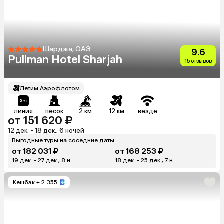
Шарджа, ОАЭ
9.6
Pullman Hotel Sharjah
15 отзывов
Летим Аэрофлотом
линия
песок
2 км
12 км
везде
от 151 620 ₽
12 дек. - 18 дек., 6 ночей
Выгодные туры на соседние даты
от 182 031 ₽
от 168 253 ₽
19 дек. - 27 дек., 8 н.
18 дек. - 25 дек., 7 н.
Кешбэк
+ 2 355