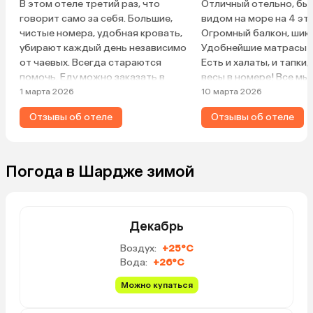
В этом отеле третий раз, что
Отличный отельно, бы
говорит само за себя. Большие,
видом на море на 4 эт
чистые номера, удобная кровать,
Огромный балкон, шик
убирают каждый день независимо
Удобнейшие матрасы и
от чаевых. Всегда стараются
Есть и халаты, и тапки,
помочь. Еду можно заказать в
весы в номере! Все мы
номер, очень вкусно готовят.
принадлежности тоже 
1 марта 2026
10 марта 2026
Пляж отеля «Редиссон» мой
Бассейн и горка, пуск
Отзывы об отеле
Отзывы об отеле
любимый. Возят до последнего,
взрослых. Пляж просто
но наши устраивают очереди и
после 15 был отлив, м
перепалки, хотя лежаков полно, и
наблюдать за крабика
всем хватает. Есть и недовольные,
собирать ракушки. Пр
Погода в Шардже зимой
но там на лбу написано, что в
вода, есть рыбки, мягк
своей жизни разобраться не
песок, в феврале, мне 
помешает, и все наладится)))))
что воды в море тепле
Питание хорошее, но я
Декабрь
рыбу и зеленушку типа 
Воздух:
+25°C
фруктами, конечно, ску
Вода:
+26°C
арбузы и несладкие ды
кисловатые апельсины
Можно купаться
завтрак свежевыжаты
апельсиновый сок. Ра