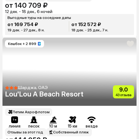
от 140 709 ₽
12 дек. - 18 дек., 6 ночей
Выгодные туры на соседние даты
от 169 754 ₽
от 152 572 ₽
19 дек. - 27 дек., 8 н.
18 дек. - 25 дек., 7 н.
Кешбэк
+ 2 899
Шарджа, ОАЭ
9.0
Lou'Lou A Beach Resort
43 отзыва
Летим Аэрофлотом
линия
песок
10 м
15 км
везде
Отзывы за этот год
Собственный пляж