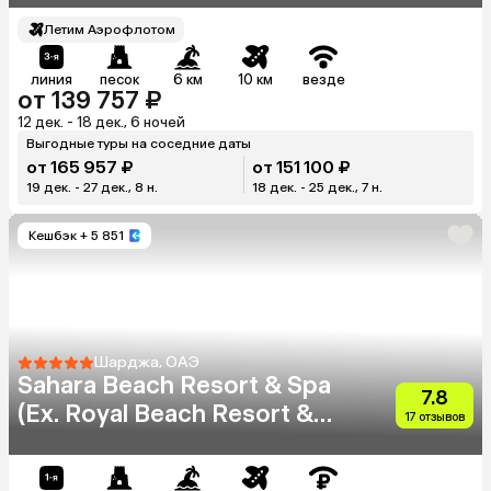
Летим Аэрофлотом
линия
песок
6 км
10 км
везде
от 139 757 ₽
12 дек. - 18 дек., 6 ночей
Выгодные туры на соседние даты
от 165 957 ₽
от 151 100 ₽
19 дек. - 27 дек., 8 н.
18 дек. - 25 дек., 7 н.
Кешбэк
+ 5 851
Шарджа, ОАЭ
Sahara Beach Resort & Spa
7.8
(Ex. Royal Beach Resort &
17 отзывов
Spa Sharjah)