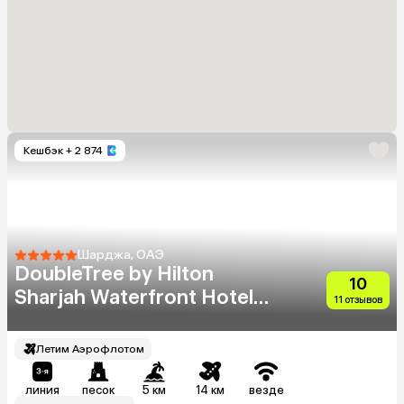
Кешбэк
+ 2 874
Шарджа, ОАЭ
DoubleTree by Hilton
10
Sharjah Waterfront Hotel
11 отзывов
And Residences
Летим Аэрофлотом
линия
песок
5 км
14 км
везде