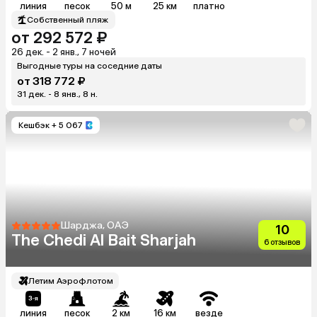
линия
песок
50 м
25 км
платно
Собственный пляж
от 292 572 ₽
26 дек. - 2 янв., 7 ночей
Выгодные туры на соседние даты
от 318 772 ₽
31 дек. - 8 янв., 8 н.
Кешбэк
+ 5 067
Шарджа, ОАЭ
10
The Chedi Al Bait Sharjah
6 отзывов
Летим Аэрофлотом
линия
песок
2 км
16 км
везде