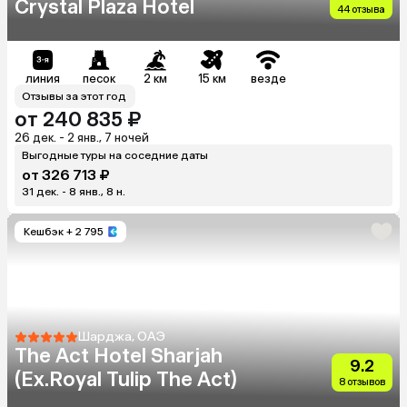
Crystal Plaza Hotel
44 отзыва
линия
песок
2 км
15 км
везде
Отзывы за этот год
от 240 835 ₽
26 дек. - 2 янв., 7 ночей
Выгодные туры на соседние даты
от 326 713 ₽
31 дек. - 8 янв., 8 н.
Кешбэк
+ 2 795
Шарджа, ОАЭ
The Act Hotel Sharjah
9.2
(Ex.Royal Tulip The Act)
8 отзывов