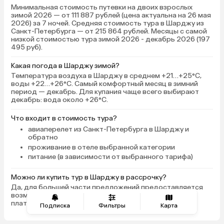
Минимальная стоимость путевки на двоих взрослых
зимой 2026 — от 111 887 рублей (цена актуальна на 26 мая
2026) за 7 ночей. Средняя стоимость тура в Шарджу из
Санкт-Петербурга — от 215 864 рублей. Месяцы с самой
низкой стоимостью тура зимой 2026 - декабрь 2026 (197
495 руб).
Какая погода в Шарджу зимой?
Температура воздуха в Шарджу в среднем +21…+25°C,
воды +22…+26°C. Самый комфортный месяц в зимний
период — декабрь. Для купания чаще всего выбирают
декабрь: вода около +26°C.
Что входит в стоимость тура?
авиаперелет из Санкт-Петербурга в Шарджу и
обратно
проживание в отеле выбранной категории
питание (в зависимости от выбранного тарифа)
Можно ли купить тур в Шарджу в рассрочку?
Да, для большей части предложений предоставляется
возможность оплаты тура частями с рассрочкой
платежа.
Подписка
Фильтры
Карта