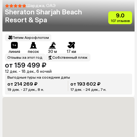
Шарджа, ОАЭ
Sheraton Sharjah Beach
9.0
Resort & Spa
107 отзывов
Летим Аэрофлотом
линия
песок
30 м
17 км
Отзывы за этот год
Собственный пляж
от 159 499 ₽
12 дек. - 18 дек., 6 ночей
Выгодные туры на соседние даты
от 214 269 ₽
от 193 602 ₽
19 дек. - 27 дек., 8 н.
17 дек. - 24 дек., 7 н.