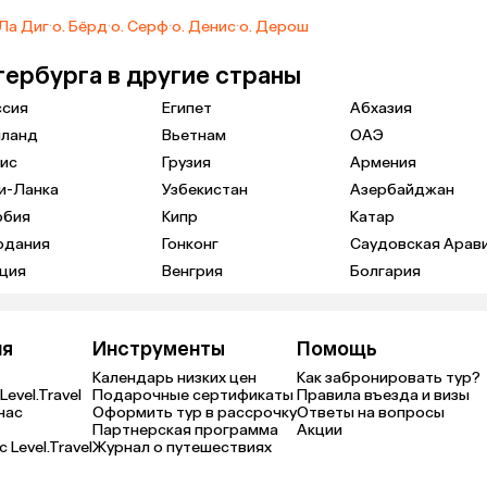
 Ла Диг
·
о. Бёрд
·
о. Серф
·
о. Денис
·
о. Дерош
тербурга в другие страны
ссия
Египет
Абхазия
иланд
Вьетнам
ОАЭ
ис
Грузия
Армения
и-Ланка
Узбекистан
Азербайджан
рбия
Кипр
Катар
рдания
Гонконг
Саудовская Арав
ция
Венгрия
Болгария
ия
Инструменты
Помощь
Календарь низких цен
Как забронировать тур?
Level.Travel
Подарочные сертификаты
Правила въезда и визы
нас
Оформить тур в рассрочку
Ответы на вопросы
Партнерская программа
Акции
 Level.Travel
Журнал о путешествиях