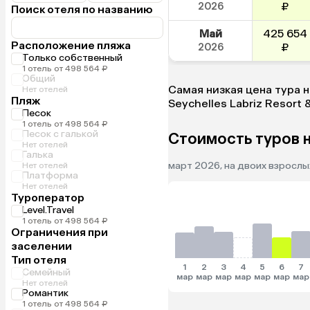
2026
₽
Поиск отеля по названию
Май
425 654
Расположение пляжа
2026
₽
Только собственный
1 отель от 498 564 ₽
Общий
Самая низкая цена тура н
Нет отелей
Пляж
Seychelles Labriz Resort 
Песок
1 отель от 498 564 ₽
Песок с галькой
Стоимость туров н
Нет отелей
Галька
март 2026, на двоих взрослых
Нет отелей
Платформа
Нет отелей
Туроператор
Level.Travel
1 отель от 498 564 ₽
Ограничения при
заселении
Тип отеля
1
2
3
4
5
6
7
Семейный
мар
мар
мар
мар
мар
мар
мар
Нет отелей
Романтик
1 отель от 498 564 ₽