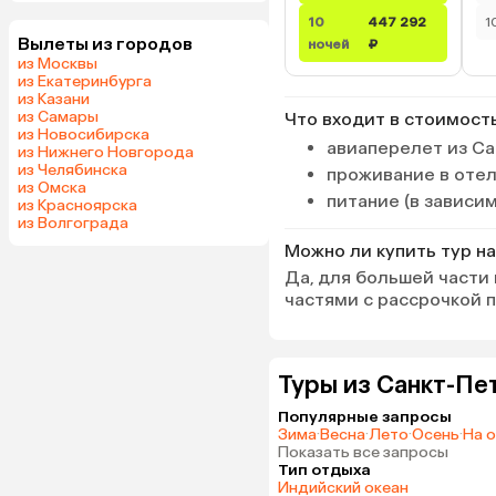
10
447 292
1
Вылеты из городов
ночей
₽
из Москвы
из Екатеринбурга
из Казани
из Самары
Что входит в стоимост
из Новосибирска
авиаперелет из Са
из Нижнего Новгорода
из Челябинска
проживание в оте
из Омска
питание (в зависи
из Красноярска
из Волгограда
Можно ли купить тур на
Да, для большей части
частями с рассрочкой 
Туры из Санкт-Пе
Популярные запросы
Зима
·
Весна
·
Лето
·
Осень
·
На 
Показать все запросы
Тип отдыха
Индийский океан