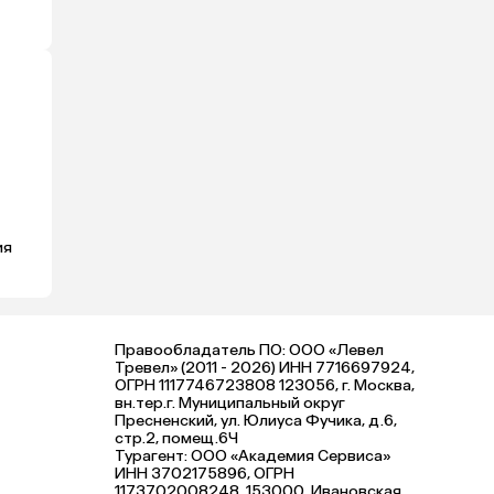
ия
Правообладатель ПО: ООО «Левел
Тревел» (2011 - 2026) ИНН 7716697924,
ОГРН 1117746723808 123056, г. Москва,
вн.тер.г. Муниципальный округ
Пресненский, ул. Юлиуса Фучика, д.6,
стр.2, помещ.6Ч
Турагент: ООО «Академия Сервиса»
ИНН 3702175896, ОГРН
1173702008248, 153000, Ивановская