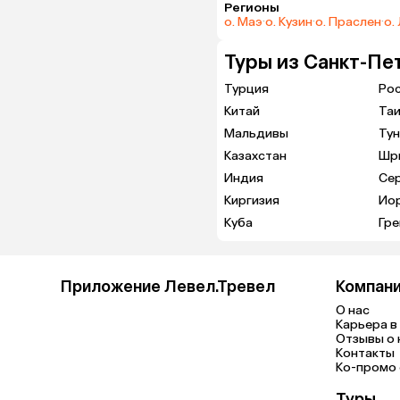
Регионы
о. Маэ
·
о. Кузин
·
о. Праслен
·
о.
Туры из Санкт-Пе
Турция
Ро
Китай
Та
Мальдивы
Тун
Казахстан
Шр
Индия
Се
Киргизия
Ио
Куба
Гре
Приложение Левел.Тревел
Компан
О нас
Карьера в 
Отзывы о 
Контакты
Ко-промо с
Туры