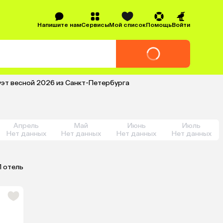
Напишите нам
Сервисы
Мой список
Помощь
Войти
луэт весной 2026 из Санкт-Петербурга
Апрель
Май
Июнь
Июль
Нет данных
Нет данных
Нет данных
Нет данных
1 отель