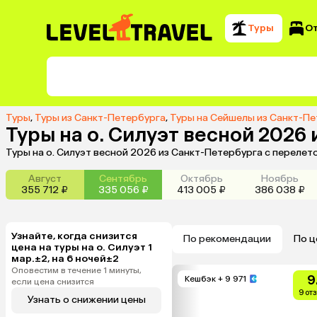
Туры
О
Туры
,
Туры из Санкт-Петербурга
,
Туры на Сейшелы из Санкт-П
Туры на о. Силуэт весной 2026
Туры на о. Силуэт весной 2026 из Санкт-Петербурга с переле
Август
Сентябрь
Октябрь
Ноябрь
355 712 ₽
335 056 ₽
413 005 ₽
386 038 ₽
Узнайте, когда снизится
По рекомендации
По ц
цена на туры на о. Силуэт 1
мар.±2, на 6 ночей±2
Оповестим в течение 1 минуты,
9
Кешбэк
+ 9 971
если цена снизится
9 от
Узнать о снижении цены