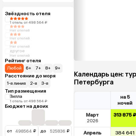
Звёздность отеля
1 отель от 498 564 ₽
Нет отелей
Нет отелей
Нет отелей
другое
Нет отелей
Рейтинг отеля
Любой
6+
7+
8+
9+
Календарь цен: тур
Расстояние до моря
Петербурга
1-я линия
2-я
3-я
Тип размещения
Вилла
на 5
1 отель от 498 564 ₽
ночей
Бюджет на двоих
Март
313 875 
2026
от
₽
до
₽
Апрель
384 641