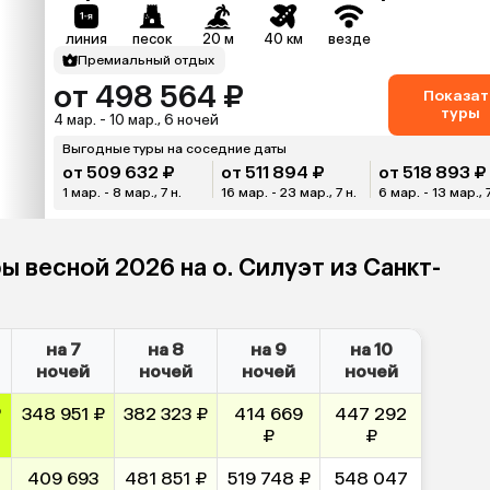
линия
песок
20 м
40 км
везде
Премиальный отдых
от 498 564 ₽
Показат
туры
4 мар. - 10 мар., 6 ночей
Выгодные туры на соседние даты
от 509 632 ₽
от 511 894 ₽
от 518 893 ₽
1 мар. - 8 мар., 7 н.
16 мар. - 23 мар., 7 н.
6 мар. - 13 мар., 7
ы весной 2026 на о. Силуэт из Санкт-
на 7
на 8
на 9
на 10
ночей
ночей
ночей
ночей
₽
348 951 ₽
382 323 ₽
414 669
447 292
₽
₽
409 693
481 851 ₽
519 748 ₽
548 047