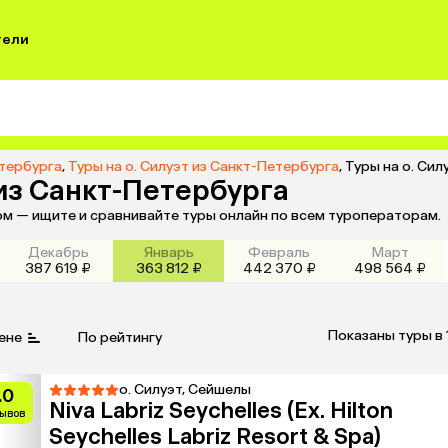
тели
етербурга
,
Туры на о. Силуэт из Санкт-Петербурга
,
Туры на о. Си
 из Санкт-Петербурга
том — ищите и сравнивайте туры онлайн по всем туроператорам.
Декабрь
Январь
Февраль
Март
387 619 ₽
363 812 ₽
442 370 ₽
498 564 ₽
Показаны туры в 
ене
По рейтингу
о. Силуэт, Сейшелы
.0
Niva Labriz Seychelles (Ex. Hilton
зывов
Seychelles Labriz Resort & Spa)