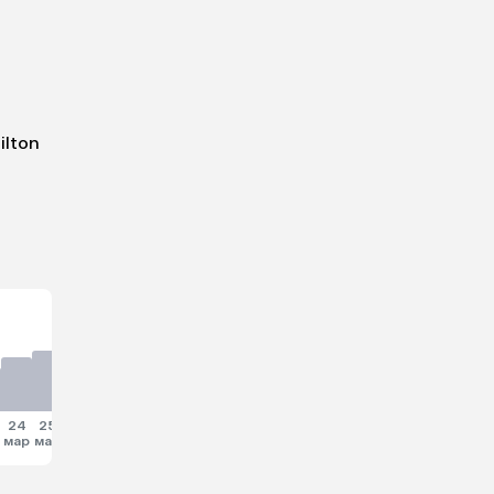
ilton
24
25
26
27
28
29
30
мар
мар
мар
мар
мар
мар
мар