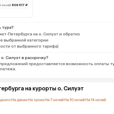
0 ночей
509 517 ₽
ь тура?
нкт-Петербурга на о. Силуэт и обратно
ле выбранной категории
мости от выбранного тарифа)
 о. Силуэт в рассрочку?
 предложений предоставляется возможность оплаты т
платежа.
тербурга на курорты о. Силуэт
одного
·
На двоих
·
На троих
·
На 7 ночей
·
На 10 ночей
·
На 14 ночей
·