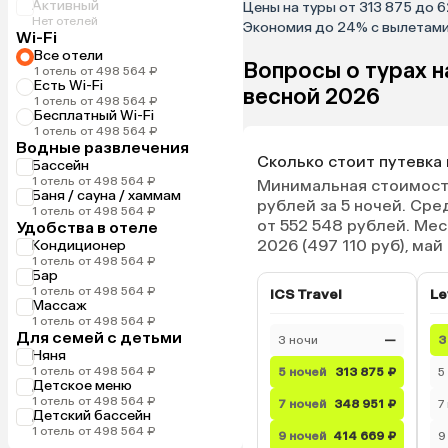
Активный
Цены на туры от 313 875 до 
Нет отелей
Экономия до 24% с вылетами 6,
Wi-Fi
Все отели
Вопросы о турах н
1 отель от 498 564 ₽
Есть Wi-Fi
весной 2026
1 отель от 498 564 ₽
Бесплатный Wi-Fi
1 отель от 498 564 ₽
Водные развлечения
Сколько стоит путевка 
Бассейн
1 отель от 498 564 ₽
Минимальная стоимость
Баня / сауна / хаммам
рублей за 5 ночей. Сре
1 отель от 498 564 ₽
от 552 548 рублей. Ме
Удобства в отеле
2026 (497 110 руб), май 
Кондиционер
1 отель от 498 564 ₽
Бар
1 отель от 498 564 ₽
ICS Travel
Le
Массаж
1 отель от 498 564 ₽
Для семей с детьми
3 ночи
—
3
Няня
1 отель от 498 564 ₽
5 ночей
313 875 ₽
5
Детское меню
1 отель от 498 564 ₽
7 ночей
348 951 ₽
7
Детский бассейн
1 отель от 498 564 ₽
9 ночей
414 669 ₽
9