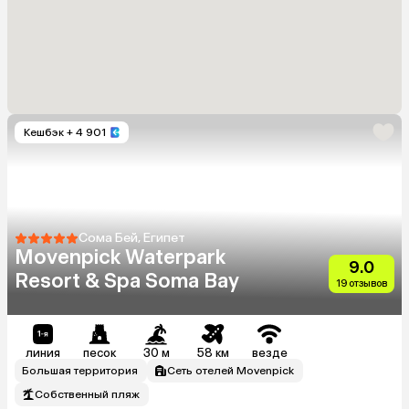
Кешбэк
+ 4 901
Сома Бей, Египет
Movenpick Waterpark
9.0
Resort & Spa Soma Bay
19 отзывов
линия
песок
30 м
58 км
везде
Большая территория
Сеть отелей Movenpick
Собственный пляж