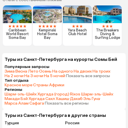
★
★
★
★
★
★
★
★
★
★
★
★
★
★
★
★
Caribbean
Kempinski
Yara Beach
The Breakers
World Resort
Hotel Soma
Club Hotel
Diving &
Soma Bay
Bay
Surfing Lodge
Туры из Санкт-Петербурга на курорты Сомы Бей
Популярные запросы
Зима
·
Весна
·
Лето
·
Осень
·
На одного
·
На двоих
·
На троих
·
На 2 ночи
·
На 3 ночи
·
На 5 ночей
·
Показать все запросы
Тип отдыха
Красное море
·
Страны Африки
Регионы
Шарм-эль-Шейх
·
Хургада (город)
·
Rixos Шарм-эль-Шейх
·
Макади Бэй
·
Хургада
·
Сахл Хашиш
·
Дахаб
·
Эль Гуна
·
Марса Алам
·
Сафага
·
Показать все регионы
Туры из Санкт-Петербурга в другие страны
Турция
Россия