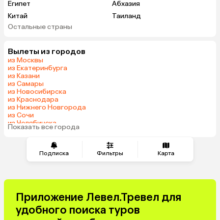
Египет
Абхазия
Китай
Таиланд
Остальные страны
Вьетнам
ОАЭ
Мальдивы
Тунис
Вылеты из городов
Грузия
Беларусь
из Москвы
Армения
Шри-Ланка
из Екатеринбурга
из Казани
Казахстан
Азербайджан
из Самары
Узбекистан
Индия
из Новосибирска
из Краснодара
Сербия
Кипр
из Нижнего Новгорода
Катар
Киргизия
из Сочи
из Челябинска
Иордания
Гонконг
Показать все города
из Тюмени
Саудовская Аравия
Куба
Греция
Таджикистан
Подписка
Фильтры
Карта
Венгрия
Болгария
Приложение Левел.Тревел для
удобного поиска туров