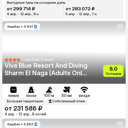
Выгодные туры на соседние даты
от 299 714 ₽
от 283 072 ₽
4 апр. - 12 апр., 8 н.
5 апр. - 12 апр., 7 н.
Кешбэк
+ 4 631
Сома Бей, Египет
Viva Blue Resort And Diving
8.0
Sharm El Naga (Adults Only
13 отзывов
12+)
линия
песок
100 м
50 км
везде
Большая территория
Собственный пляж
от 231 586 ₽
4 апр. - 12 апр., 8 ночей
Кешбэк
+ 5 563