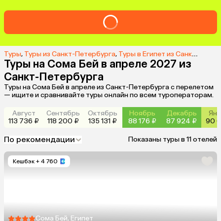
Туры
,
Туры из Санкт-Петербурга
,
Туры в Египет из Санкт-Петербурга
Туры на Сома Бей в апреле 2027 из
Санкт-Петербурга
Туры на Сома Бей в апреле из Санкт-Петербурга с перелетом
— ищите и сравнивайте туры онлайн по всем туроператорам.
Август
Сентябрь
Октябрь
Ноябрь
Декабрь
Янв
113 736 ₽
118 200 ₽
135 131 ₽
88 176 ₽
87 924 ₽
90 6
По рекомендации
Показаны туры в 11 отелей
Кешбэк
+ 4 760
Сома Бей, Египет