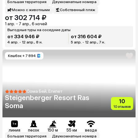
Большая территория
Двухкомнатные номера
Можно с животными
Собственный пляж
от 302 714 ₽
1 апр. - 7 апр., 6 ночей
Выгодные туры на соседние даты
от 334 946 ₽
от 316 604 ₽
4 апр. - 12 апр., 8 н.
5 апр. - 12 апр., 7 н.
Кешбэк
+ 7 894
Сома Бей, Египет
Steigenberger Resort Ras
10
Soma
10 отзывов
линия
песок
150 м
55 км
везде
Большая территория
Двухкомнатные номера