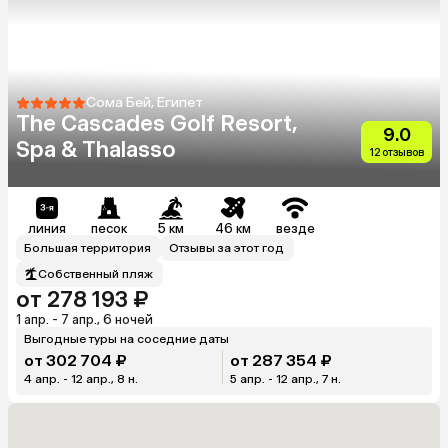
Сома Бей, Египет
The Cascades Golf Resort,
9.0
Spa & Thalasso
12 отзывов
линия
песок
5 км
46 км
везде
Большая территория
Отзывы за этот год
Собственный пляж
от 278 193 ₽
1 апр. - 7 апр., 6 ночей
Выгодные туры на соседние даты
от 302 704 ₽
от 287 354 ₽
4 апр. - 12 апр., 8 н.
5 апр. - 12 апр., 7 н.