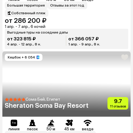
Большая территория
Отзывы за этот год
Собственный пляж
от 286 200 ₽
1 апр. - 7 апр., 6 ночей
Выгодные туры на соседние даты
от 323 815 ₽
от 366 057 ₽
4 апр. - 12 апр., 8 н.
1 апр. - 9 апр., 8 н.
Кешбэк
+ 6 054
Сома Бей, Египет
9.7
Sheraton Soma Bay Resort
11 отзывов
линия
песок
50 м
45 км
везде