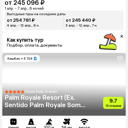
от 245 096 ₽
1 апр. - 7 апр., 6 ночей
Выгодные туры на соседние даты
от 254 781 ₽
от 245 440 ₽
4 апр. - 12 апр., 8 н.
5 апр. - 12 апр., 7 н.
Как купить тур
Подбор, оплата, документы
Кешбэк
+ 5 724
Сома Бей, Египет
Palm Royale Resort (Ex.
9.7
Sentido Palm Royale Soma
15 отзывов
Bay)
линия
песок
100 м
56 км
везде