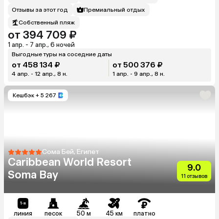
Отзывы за этот год
Премиальный отдых
Собственный пляж
от 394 709 ₽
1 апр. - 7 апр., 6 ночей
Выгодные туры на соседние даты
от 458 134 ₽
от 500 376 ₽
4 апр. - 12 апр., 8 н.
1 апр. - 9 апр., 8 н.
Кешбэк
+ 5 267
Сома Бей, Египет
Caribbean World Resort
9.0
Soma Bay
11 отзывов
линия
песок
50 м
45 км
платно