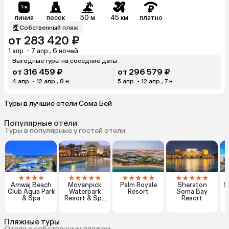
линия
песок
50 м
45 км
платно
Собственный пляж
от 283 420 ₽
1 апр. - 7 апр., 6 ночей
Выгодные туры на соседние даты
от 316 459 ₽
от 296 579 ₽
4 апр. - 12 апр., 8 н.
5 апр. - 12 апр., 7 н.
Туры в лучшие отели Сома Бей
Популярные отели
Туры в популярные у гостей отели
★
★
★
★
★
★
★
★
★
★
★
★
★
★
★
★
★
★
★
Amwaj Beach
Movenpick
Palm Royale
Sheraton
S
Club Aqua Park
Waterpark
Resort
Soma Bay
& Spa
Resort & Spa
Resort
Soma Bay
Пляжные туры
Отели с собственным пляжем