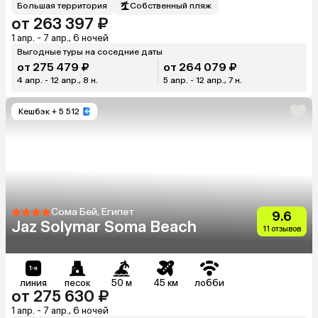
Большая территория
Собственный пляж
от 263 397 ₽
1 апр. - 7 апр., 6 ночей
Выгодные туры на соседние даты
от 275 479 ₽
от 264 079 ₽
4 апр. - 12 апр., 8 н.
5 апр. - 12 апр., 7 н.
Кешбэк
+ 5 512
Сома Бей, Египет
9.6
Jaz Solymar Soma Beach
11 отзывов
линия
песок
50 м
45 км
лобби
от 275 630 ₽
1 апр. - 7 апр., 6 ночей