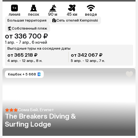
линия
песок
90 м
45 км
везде
Большая территория
Сеть отелей Kempinski
Собственный пляж
от 336 700 ₽
1 апр. - 7 апр., 6 ночей
Выгодные туры на соседние даты
от 365 218 ₽
от 342 067 ₽
4 апр. - 12 апр., 8 н.
5 апр. - 12 апр., 7 н.
Кешбэк
+ 5 668
Сома Бей, Египет
The Breakers Diving &
Surfing Lodge