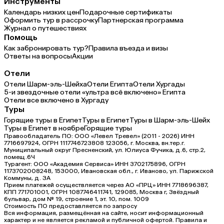
Инструменты
Календарь низких цен
Подарочные сертификаты
Оформить тур в рассрочку
Партнерская программа
Журнал о путешествиях
Помощь
Как забронировать тур?
Правила въезда и визы
Ответы на вопросы
Акции
Отели
Отели Шарм-эль-Шейха
Отели Египта
Отели Хургады
5-и звездочные отели «ультра всё включено» Египта
Отели все включено в Хургаду
Туры
Горящие туры в Египет
Туры в Египет
Туры в Шарм-эль-Шейх
Туры в Египет в ноябре
Горящие туры
Правообладатель ПО: ООО «Левел Тревел» (2011 - 2026) ИНН
7716697924, ОГРН 1117746723808 123056, г. Москва, вн.тер.г.
Муниципальный округ Пресненский, ул. Юлиуса Фучика, д.6, стр.2,
помещ.6Ч
Турагент: ООО «Академия Сервиса» ИНН 3702175896, ОГРН
1173702008248, 153000, Ивановская обл., г. Иваново, ул. Парижской
Коммуны, д. ЗА
Прием платежей осуществляется через АО «ПРЦ» ИНН 7718696387,
КПП 771701001, ОГРН 1087746411741, 129085, Москва г, Звёздный
бульвар, дом № 19, строение 1, эт. 10, пом. 1009
Стоимость ПО предоставляется по запросу
Вся информация, размещённая на сайте, носит информационный
характер и не является рекламой и публичной офертой. Правила и