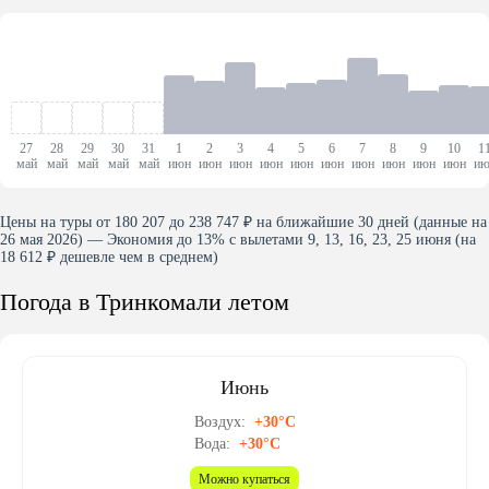
27
28
29
30
31
1
2
3
4
5
6
7
8
9
10
1
май
май
май
май
май
июн
июн
июн
июн
июн
июн
июн
июн
июн
июн
ию
Цены на туры от 180 207 до 238 747 ₽ на ближайшие 30 дней (данные на
26 мая 2026) — Экономия до 13% с вылетами 9, 13, 16, 23, 25 июня (на
18 612 ₽ дешевле чем в среднем)
Погода в Тринкомали летом
Июнь
Воздух:
+30°C
Вода:
+30°C
Можно купаться