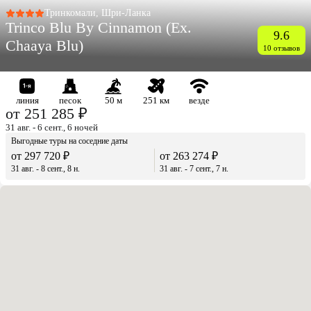
Тринкомали, Шри-Ланка
Trinco Blu By Cinnamon (Ex.
9.6
Chaaya Blu)
10 отзывов
линия
песок
50 м
251 км
везде
от 251 285 ₽
31 авг. - 6 сент., 6 ночей
Выгодные туры на соседние даты
от 297 720 ₽
от 263 274 ₽
31 авг. - 8 сент., 8 н.
31 авг. - 7 сент., 7 н.