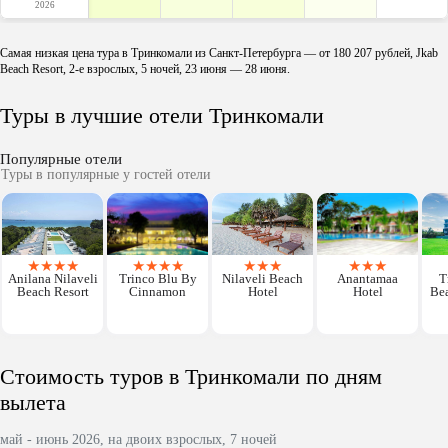
2026
Самая низкая цена тура в Тринкомали из Санкт-Петербурга — от 180 207 рублей, Jkab
Beach Resort, 2-е взрослых, 5 ночей, 23 июня — 28 июня.
Туры в лучшие отели Тринкомали
Популярные отели
Туры в популярные у гостей отели
★
★
★
★
★
★
★
★
★
★
★
★
★
★
Anilana Nilaveli
Trinco Blu By
Nilaveli Beach
Anantamaa
T
Beach Resort
Cinnamon
Hotel
Hotel
Be
Стоимость туров в Тринкомали по дням
вылета
май - июнь 2026, на двоих взрослых, 7 ночей