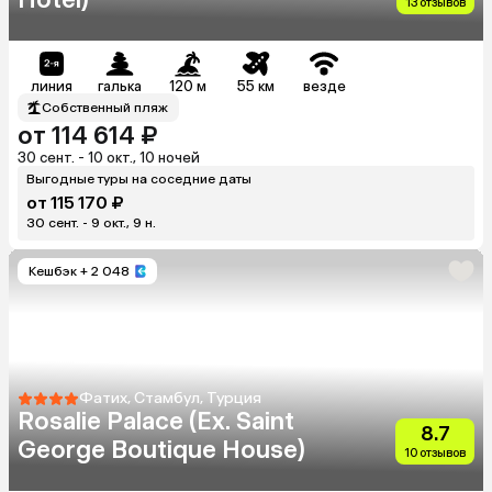
13 отзывов
линия
галька
120 м
55 км
везде
Собственный пляж
от 114 614 ₽
30 сент. - 10 окт., 10 ночей
Выгодные туры на соседние даты
от 115 170 ₽
30 сент. - 9 окт., 9 н.
Кешбэк
+ 2 048
Фатих, Стамбул, Турция
Rosalie Palace (Ex. Saint
8.7
George Boutique House)
10 отзывов