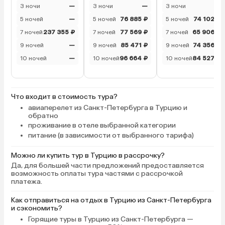
прибирали. В общем, п
3 ночи
—
3 ночи
—
3 ночи
—
халтура. Очень странн
5 ночей
—
5 ночей
76 885 ₽
5 ночей
74 102 ₽
такого клиентоориент
7 ночей
237 355 ₽
7 ночей
77 569 ₽
отеля. Думаю, что это
7 ночей
65 906 ₽
проблема конкретного
9 ночей
—
9 ночей
85 471 ₽
9 ночей
74 356 ₽
который занимался уб
10 ночей
—
10 ночей
96 664 ₽
10 ночей
84 527 ₽
все равно — я один, и 
устраивает, но кто за
уборке (а таких много)
устроили там скандал.
Что входит в стоимость тура?
персонал видит, что о
авиаперелет из Санкт-Петербурга в Турцию и
обратно
мужчина, и ему, вероят
проживание в отеле выбранной категории
Если кто-то из отеля ч
питание (в зависимости от выбранного тарифа)
отзыв, проверьте, кто 
номере 2228 с 16 по 22
Можно ли купить тур в Турцию в рассрочку?
Увольте к чертовой ма
Да, для большей части предложений предоставляется
не позорил отличный о
возможность оплаты тура частями с рассрочкой
платежа.
Как отправиться на отдых в Турцию из Санкт-Петербурга
и сэкономить?
Горящие туры в Турцию
из Санкт-Петербурга —