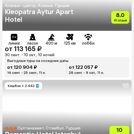
Аланья - центр, Аланья, Турция
Kleopatra Aytur Apart
8.0
Hotel
41 отзыв
линия
песок
400 м
125 км
лобби
от 113 165 ₽
30 сент. - 10 окт., 10 ночей
Выгодные туры на соседние даты
от 120 904 ₽
от 122 057 ₽
14 сент. - 25 сент., 11 н.
28 сент. - 9 окт., 11 н.
Кешбэк
+ 2 442
Султанахмет, Стамбул, Турция
10