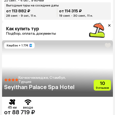
25 сент. - 4 окт., 9 ночей
Выгодные туры на соседние даты
от 113 882 ₽
от 114 315 ₽
28 сент. - 9 окт., 11 н.
19 сент. - 30 сент., 11 н.
Как купить тур
Подбор, оплата, документы
Кешбэк
+ 1 774
Кючюкчекмедже, Стамбул,
Турция
10
Seyithan Palace Spa Hotel
9 отзывов
45 км
везде
от 88 719 ₽