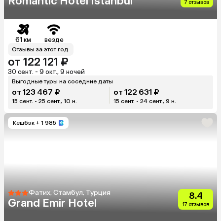
Romantic Hotel Istanbul
7 отзывов
61 км
везде
Отзывы за этот год
от 122 121 ₽
30 сент. - 9 окт., 9 ночей
Выгодные туры на соседние даты
от 123 467 ₽
от 122 631 ₽
15 сент. - 25 сент., 10 н.
15 сент. - 24 сент., 9 н.
Кешбэк
+ 1 985
Фатих, Стамбул, Турция
8.4
Grand Emir Hotel
17 отзывов