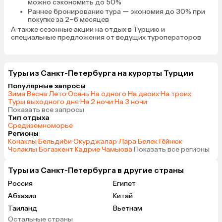
можно сэкономить до 50%
Раннее бронирование тура
— экономия до 30% при
покупке за 2–6 месяцев
А также
сезонные акции на отдых в Турцию
и
специальные предложения от ведущих туроператоров
Туры из Санкт-Петербурга на курорты Турции
Популярные запросы
Зима
·
Весна
·
Лето
·
Осень
·
На одного
·
На двоих
·
На троих
·
Туры выходного дня
·
На 2 ночи
·
На 3 ночи
·
Показать все запросы
Тип отдыха
Средиземноморье
Регионы
Конаклы
·
Бельдиби
·
Окурджалар
·
Лара
·
Белек
·
Гёйнюк
·
Чолаклы
·
Богазкент
·
Кадрие
·
Чамьюва
·
Показать все регионы
Туры из Санкт-Петербурга в другие страны
Россия
Египет
Абхазия
Китай
Таиланд
Вьетнам
Остальные страны
ОАЭ
Мальдивы