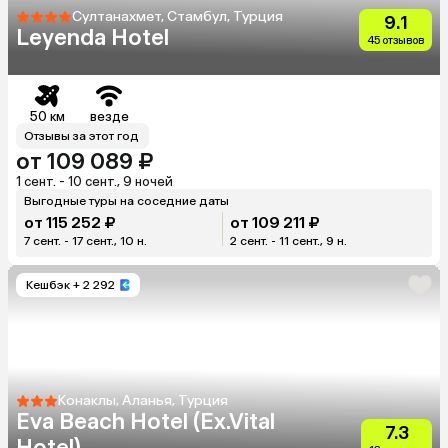
Султанахмет, Стамбул, Турция
9.1
Leyenda Hotel
45 отзывов
50 км
везде
Отзывы за этот год
от 109 089 ₽
1 сент. - 10 сент., 9 ночей
Выгодные туры на соседние даты
от 115 252 ₽
от 109 211 ₽
7 сент. - 17 сент., 10 н.
2 сент. - 11 сент., 9 н.
Кешбэк
+ 2 292
Конаклы, Аланья, Турция
Eva Beach Hotel (Ex.Vital
7.3
Hotel)