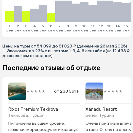
1
2
3
4
5
6
7
8
9
10
11
12
13
14
15
сен
сен
сен
сен
сен
сен
сен
сен
сен
сен
сен
сен
сен
сен
сен
Цены на туры от 54 899 до 81 028 ₽ (данные на 26 мая 2026)
— Экономия до 23% с вылетами 1, 3, 4, 6 сентября (на 12 433 ₽
дешевле чем в среднем)
Последние отзывы об отдыхе
★★★★★
от 233 361 ₽
★★★★★
Rixos Premium Tekirova
Xanadu Resort
Текирова, Турция
Белек, Турция
Питание на высшем уровне,
Очень приятные впеча
включая морепродукты и красную
отеле. Отель не очень 