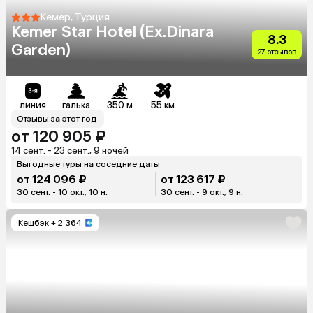
Кемер, Турция
Kemer Star Hotel (Ex.Dinara
8.3
Garden)
27 отзывов
линия
галька
350 м
55 км
Отзывы за этот год
от 120 905 ₽
14 сент. - 23 сент., 9 ночей
Выгодные туры на соседние даты
от 124 096 ₽
от 123 617 ₽
30 сент. - 10 окт., 10 н.
30 сент. - 9 окт., 9 н.
Кешбэк
+ 2 364