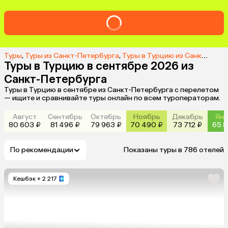
Туры
,
Туры из Санкт-Петербурга
,
Туры в Турцию из Санкт-Петербурга
Туры в Турцию в сентябре 2026 из
Санкт-Петербурга
Туры в Турцию в сентябре из Санкт-Петербурга с перелетом
— ищите и сравнивайте туры онлайн по всем туроператорам.
Август
Сентябрь
Октябрь
Ноябрь
Декабрь
Янв
80 603 ₽
81 496 ₽
79 963 ₽
70 490 ₽
73 712 ₽
65 8
По рекомендации
Показаны туры в 786 отелей
Кешбэк
+ 2 217