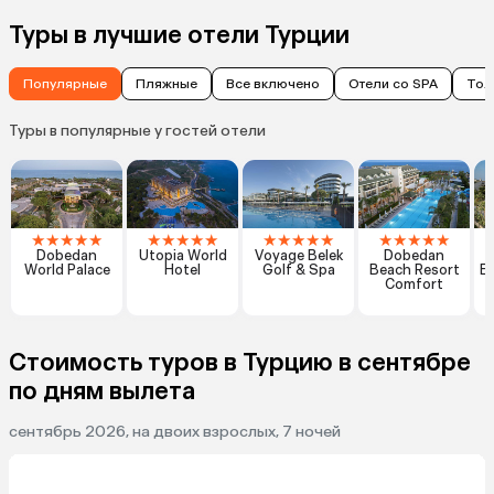
Туры в лучшие отели Турции
Популярные
Пляжные
Все включено
Отели со SPA
Тол
Туры в популярные у гостей отели
★
★
★
★
★
★
★
★
★
★
★
★
★
★
★
★
★
★
★
★
Dobedan
Utopia World
Voyage Belek
Dobedan
World Palace
Hotel
Golf & Spa
Beach Resort
Ex
Comfort
Стоимость туров в Турцию в сентябре
по дням вылета
сентябрь 2026, на двоих взрослых, 7 ночей