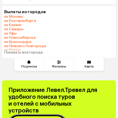
Тунис
Грузия
Вылеты из городов
Армения
Беларусь
из Москвы
Казахстан
Шри-Ланка
из Екатеринбурга
из Казани
Узбекистан
Азербайджан
из Самары
Индия
Сербия
из Уфы
из Новосибирска
Кипр
Катар
из Краснодара
Киргизия
Иордания
из Нижнего Новгорода
из Перми
Гонконг
Саудовская Аравия
Показать все города
из Сочи
Куба
Греция
Таджикистан
Венгрия
Подписка
Фильтры
Карта
Болгария
Приложение Левел.Тревел для
удобного поиска туров
и отелей с мобильных
устройств