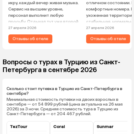
икру, каждый вечер живая музыка.
отличном состоянии. В
Сервис на высшем уровне,
комфортные номера. 
персонал выполнит любую
ухоженная территория
просьбу. Отдыхал тут уже второй
стабильная, нормальна
раз, все идеально, нравится, и
гурманская, но всего х
27 апреля 2026
27 апреля 2026
даже номер дали тот, который
Публика взрослая, спо
Отзывы об отеле
Отзывы об отеле
был в декабре 2025, похвально,
семей с детьми меньше
все для клиента.
обычно бывает в отеля
крутой сервис на ресе
Заботливый персонал 
Вопросы о турах в Турцию из Санкт-
классно помог мне в с
Петербурга в сентябре 2026
номера. Ребята реаль
заморочились, чтобы 
подходящий вариант. 
Сколько стоит путевка в Турцию из Санкт-Петербурга в
приятно удивлен (особ
сентябре?
учетом отношения к ру
Минимальная стоимость путевки на двоих взрослых в
последнее время). Но е
сентябре — от 54 899 рублей (цена актуальна на 26 мая
2026) за 3 ночи. Средняя стоимость тура в Турцию из
отеля. Надеюсь, что э
Санкт-Петербурга — от 204 467 рублей.
случайность. Уборка в
фактически отсутство
TezTour
Coral
Sunmar
Стаканы не мыли, ничег