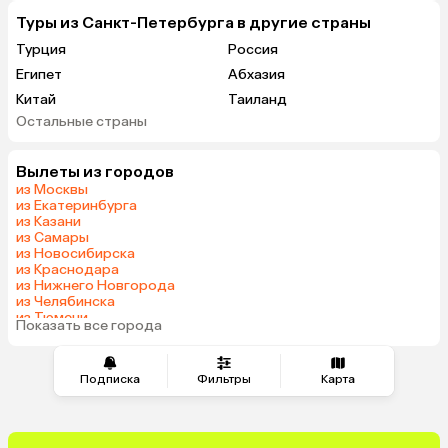
Туры из Санкт-Петербурга в другие страны
Турция
Россия
Египет
Абхазия
Китай
Таиланд
Остальные страны
Вьетнам
ОАЭ
Мальдивы
Тунис
Вылеты из городов
Грузия
Беларусь
из Москвы
Армения
Шри-Ланка
из Екатеринбурга
из Казани
Казахстан
Азербайджан
из Самары
Узбекистан
Индия
из Новосибирска
из Краснодара
Сербия
Катар
из Нижнего Новгорода
Кипр
Киргизия
из Челябинска
из Тюмени
Иордания
Гонконг
Показать все города
из Минеральных Вод
Саудовская Аравия
Куба
Греция
Таджикистан
Подписка
Фильтры
Карта
Венгрия
Болгария