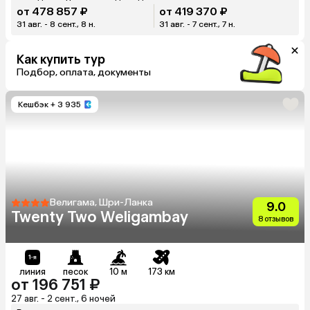
от 478 857 ₽
от 419 370 ₽
31 авг. - 8 сент., 8 н.
31 авг. - 7 сент., 7 н.
Как купить тур
Подбор, оплата, документы
Кешбэк
+ 3 935
Велигама, Шри-Ланка
9.0
Twenty Two Weligambay
8 отзывов
линия
песок
10 м
173 км
от 196 751 ₽
27 авг. - 2 сент., 6 ночей