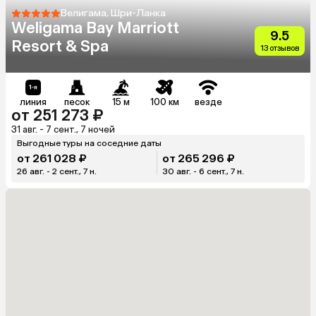
Велигама, Шри-Ланка
Weligama Bay Marriott
9.5
Resort & Spa
13 отзывов
линия
песок
15 м
100 км
везде
от 251 273 ₽
31 авг. - 7 сент., 7 ночей
Выгодные туры на соседние даты
от 261 028 ₽
от 265 296 ₽
26 авг. - 2 сент., 7 н.
30 авг. - 6 сент., 7 н.