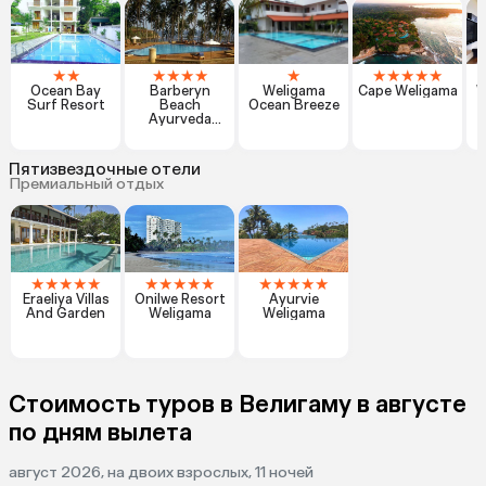
★
★
★
★
★
★
★
★
★
★
★
★
Ocean Bay
Barberyn
Weligama
Cape Weligama
W
Surf Resort
Beach
Ocean Breeze
Ayurveda
R
Resort
Пятизвездочные отели
Премиальный отдых
★
★
★
★
★
★
★
★
★
★
★
★
★
★
★
Eraeliya Villas
Onilwe Resort
Ayurvie
And Garden
Weligama
Weligama
Стоимость туров в Велигаму в августе
по дням вылета
август 2026, на двоих взрослых, 11 ночей