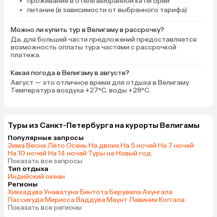
проживание в отеле выбранной категории
питание (в зависимости от выбранного тарифа)
Можно ли купить тур в Велигаму в рассрочку?
Да, для большей части предложений предоставляется
возможность оплаты тура частями с рассрочкой
платежа.
Какая погода в Велигаму в августе?
Август — это отличное время для отдыха в Велигаму.
Температура воздуха +27°C, воды +28°C.
Туры из Санкт-Петербурга на курорты Велигамы
Популярные запросы
Зима
·
Весна
·
Лето
·
Осень
·
На двоих
·
На 5 ночей
·
На 7 ночей
·
На 10 ночей
·
На 14 ночей
·
Туры на Новый год
·
Показать все запросы
Тип отдыха
Индийский океан
Регионы
Хиккадува
·
Унаватуна
·
Бентота
·
Берувела
·
Ахунгала
·
Пассикуда
·
Мирисса
·
Ваддува
·
Маунт Лавиния
·
Коггала
·
Показать все регионы