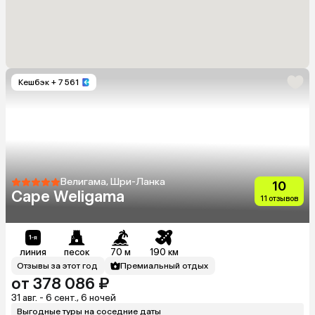
Кешбэк
+ 7 561
Велигама, Шри-Ланка
10
Cape Weligama
11 отзывов
линия
песок
70 м
190 км
Отзывы за этот год
Премиальный отдых
от 378 086 ₽
31 авг. - 6 сент., 6 ночей
Выгодные туры на соседние даты