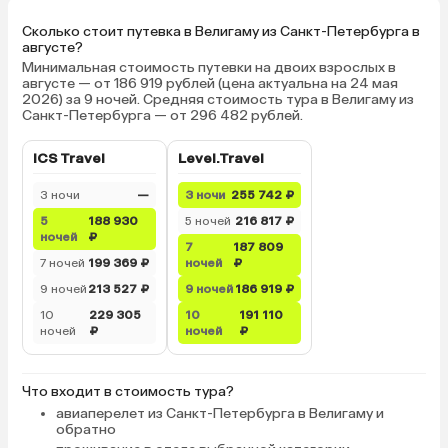
Сколько стоит путевка в Велигаму из Санкт-Петербурга в
августе?
Минимальная стоимость путевки на двоих взрослых в
августе — от 186 919 рублей (цена актуальна на 24 мая
2026) за 9 ночей. Средняя стоимость тура в Велигаму из
Санкт-Петербурга — от 296 482 рублей.
ICS Travel
Level.Travel
3 ночи
—
3 ночи
255 742 ₽
5
188 930
5 ночей
216 817 ₽
ночей
₽
7
187 809
7 ночей
199 369 ₽
ночей
₽
9 ночей
213 527 ₽
9 ночей
186 919 ₽
10
229 305
10
191 110
ночей
₽
ночей
₽
Что входит в стоимость тура?
авиаперелет из Санкт-Петербурга в Велигаму и
обратно