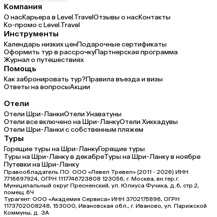
Компания
О нас
Карьера в Level.Travel
Отзывы о нас
Контакты
Ко-промо с Level.Travel
Инструменты
Календарь низких цен
Подарочные сертификаты
Оформить тур в рассрочку
Партнерская программа
Журнал о путешествиях
Помощь
Как забронировать тур?
Правила въезда и визы
Ответы на вопросы
Акции
Отели
Отели Шри-Ланки
Отели Унаватуны
Отели все включено на Шри-Ланку
Отели Хиккадувы
Отели Шри-Ланки с собственным пляжем
Туры
Горящие туры на Шри-Ланку
Горящие туры
Туры на Шри-Ланку в декабре
Туры на Шри-Ланку в ноябре
Путевки на Шри-Ланку
Правообладатель ПО: ООО «Левел Тревел» (2011 - 2026) ИНН
7716697924, ОГРН 1117746723808 123056, г. Москва, вн.тер.г.
Муниципальный округ Пресненский, ул. Юлиуса Фучика, д.6, стр.2,
помещ.6Ч
Турагент: ООО «Академия Сервиса» ИНН 3702175896, ОГРН
1173702008248, 153000, Ивановская обл., г. Иваново, ул. Парижской
Коммуны, д. ЗА