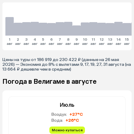
1
2
3
4
5
6
7
8
9
10
11
12
13
14
15
авг
авг
авг
авг
авг
авг
авг
авг
авг
авг
авг
авг
авг
авг
авг
Цены на туры от 186 919 до 230 422 ₽ (данные на 26 мая
2026) — Экономия до 8% с вылетами 9, 17, 19, 27, 31 августа (на
13 664 ₽ дешевле чем в среднем)
Погода в Велигаме в августе
Июль
Воздух:
+27°C
Вода:
+26°C
Можно купаться