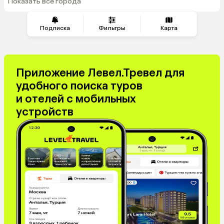
Венгрия
Показать все города
из Минеральных Вод
Подписка
Фильтры
Карта
Приложение Левел.Тревел для
удобного поиска туров
и отелей с мобильных
устройств