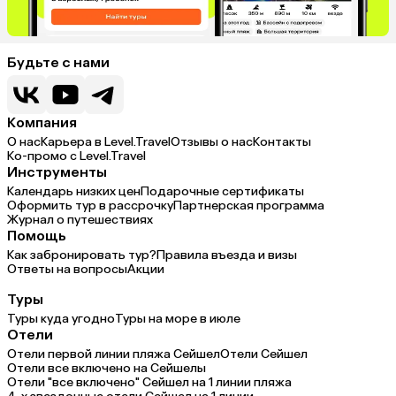
Будьте с нами
Компания
О нас
Карьера в Level.Travel
Отзывы о нас
Контакты
Ко-промо с Level.Travel
Инструменты
Календарь низких цен
Подарочные сертификаты
Оформить тур в рассрочку
Партнерская программа
Журнал о путешествиях
Помощь
Как забронировать тур?
Правила въезда и визы
Ответы на вопросы
Акции
Туры
Туры куда угодно
Туры на море в июле
Отели
Отели первой линии пляжа Сейшел
Отели Сейшел
Отели все включено на Сейшелы
Отели "все включено" Сейшел на 1 линии пляжа