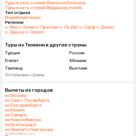
Туры в сеть отелей Sherwood Exclusive
·
Туры в сеть отелей Megasaray hotels
Тип отдыха
Индийский океан
Регионы
о. Маэ
·
о. Кузин
·
о. Праслен
·
о. Ла Диг
·
о. Серф
·
о. Денис
·
о. Дерош
·
о. Силуэт
Туры из Тюмени в другие страны
Турция
Россия
Египет
Абхазия
Таиланд
Вьетнам
Остальные страны
ОАЭ
Мальдивы
Грузия
Армения
Вылеты из городов
Беларусь
Казахстан
из Москвы
Шри-Ланка
Узбекистан
из Санкт-Петербурга
из Екатеринбурга
Азербайджан
Сербия
из Казани
Катар
Киргизия
из Самары
из Новосибирска
Гонконг
Саудовская Аравия
из Краснодара
Куба
Таджикистан
из Нижнего Новгорода
из Челябинска