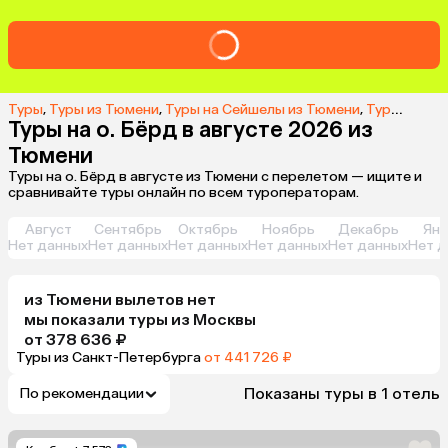
Туры
,
Туры из Тюмени
,
Туры на Сейшелы из Тюмени
,
Туры на о. Бёрд из Тюмени
Туры на о. Бёрд в августе 2026 из
Тюмени
Туры на о. Бёрд в августе из Тюмени с перелетом — ищите и
сравнивайте туры онлайн по всем туроператорам.
Август
Сентябрь
Октябрь
Ноябрь
Декабрь
Янв
Нет данных
Нет данных
Нет данных
Нет данных
Нет данных
Нет д
из
Тюмени
вылетов нет
мы показали туры
из
Москвы
от 378 636 ₽
Туры из Санкт-Петербурга
от 441 726 ₽
Показаны туры в 1 отель
По рекомендации