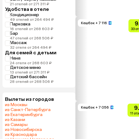
21 отелей от 271 311 ₽
Удобства в отеле
Кондиционер
49 отелей от 264 494 ₽
9
Кешбэк
+ 7 116
Парковка
16 отелей от 268 603 ₽
33 о
Бар
47 отелей от 268 506 ₽
Массаж
32 отеля от 264 494 ₽
Для семей с детьми
Няня
24 отеля от 268 603 ₽
Детское меню
13 отелей от 271 311 ₽
Детский бассейн
28 отелей от 268 506 ₽
Вылеты из городов
из Москвы
9
Кешбэк
+ 7 056
из Санкт-Петербурга
11 от
из Екатеринбурга
из Казани
из Самары
из Новосибирска
из Краснодара