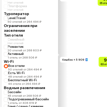
Нет отелей
35 от
Платформа
Нет отелей
Туроператор
Level.Travel
50 отелей от 264 494 ₽
Ограничения при
заселении
Тип отеля
Семейный
Нет отелей
Романтик
20 отелей от 268 603 ₽
Активный
1 отель от 268 506 ₽
9
Кешбэк
+ 5 909
Wi-Fi
83 о
Все отели
50 отелей от 264 494 ₽
Есть Wi-Fi
48 отелей от 264 494 ₽
Бесплатный Wi-Fi
44 отеля от 264 494 ₽
Водные развлечения
Бассейн
45 отелей от 268 506 ₽
Подогреваемый бассейн
1 отель от 406 619 ₽
Баня / сауна / хаммам