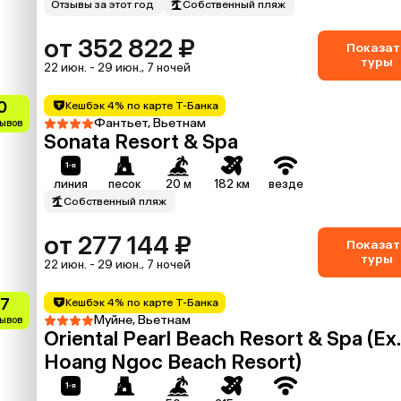
Отзывы за этот год
Собственный пляж
от 352 822 ₽
Показат
туры
22 июн. - 29 июн., 7 ночей
0
Кешбэк 4% по карте Т-Банка
Фантьет, Вьетнам
зывов
Sonata Resort & Spa
линия
песок
20 м
182 км
везде
Собственный пляж
от 277 144 ₽
Показат
туры
22 июн. - 29 июн., 7 ночей
.7
Кешбэк 4% по карте Т-Банка
Муйне, Вьетнам
зывов
Oriental Pearl Beach Resort & Spa (Ex.
Hoang Ngoc Beach Resort)