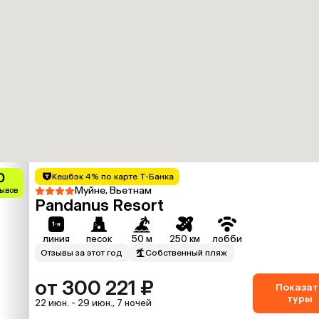
0
Кешбэк 4% по карте Т-Банка
Муйне, Вьетнам
зывов
Pandanus Resort
линия
песок
50 м
250 км
лобби
Отзывы за этот год
Собственный пляж
от 300 221 ₽
Показат
туры
22 июн. - 29 июн., 7 ночей