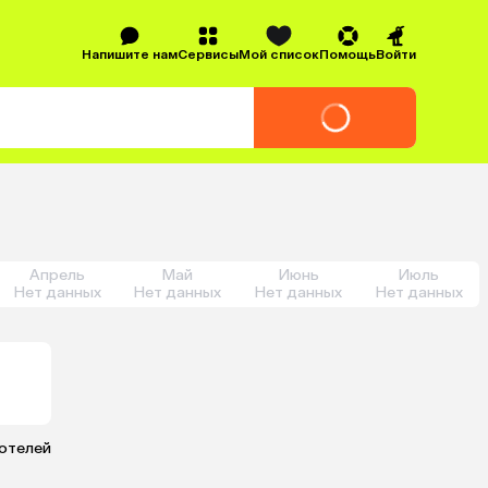
Напишите нам
Сервисы
Мой список
Помощь
Войти
Апрель
Май
Июнь
Июль
Нет данных
Нет данных
Нет данных
Нет данных
 отелей