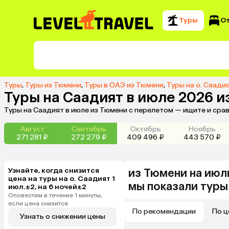
Туры
О
Туры
,
Туры из Тюмени
,
Туры в ОАЭ из Тюмени
,
Туры на о. Саади
Туры на Саадият в июле 2026 
Туры на Саадият в июле из Тюмени с перелетом — ищите и сра
Август
Сентябрь
Октябрь
Ноябрь
271 281 ₽
272 279 ₽
409 496 ₽
443 570 ₽
Узнайте, когда снизится
из
Тюмени
на июл
цена на туры на о. Саадият 1
мы показали туры
июл.±2, на 6 ночей±2
Оповестим в течение 1 минуты,
если цена снизится
По рекомендации
По ц
Узнать о снижении цены