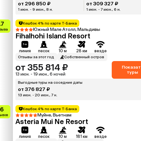
от 296 850 ₽
от 309 327 ₽
1 июн. - 9 июн., 8 н.
1 июн. - 7 июн., 6 н.
.7
Кешбэк 4% по карте Т-Банка
Южный Мале Атолл, Мальдивы
тзыва
Fihalhohi Island Resort
линия
песок
10 м
28 км
везде
Отзывы за этот год
Собственный остров
от 355 814 ₽
Показат
туры
13 июн. - 19 июн., 6 ночей
Выгодные туры на соседние даты
от 376 827 ₽
13 июн. - 20 июн., 7 н.
.6
Кешбэк 4% по карте Т-Банка
Муйне, Вьетнам
зывов
Asteria Mui Ne Resort
линия
песок
10 м
181 км
везде