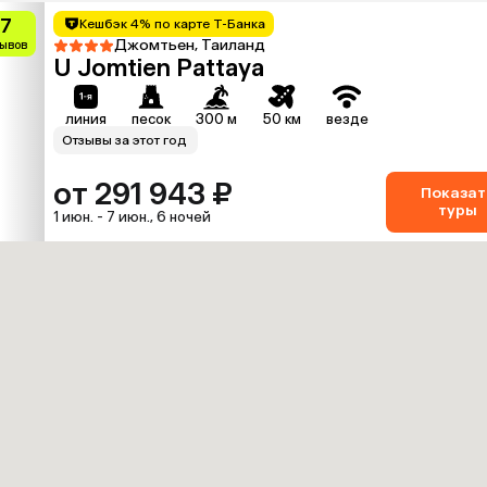
.7
Кешбэк 4% по карте Т-Банка
Джомтьен, Таиланд
зывов
U Jomtien Pattaya
линия
песок
300 м
50 км
везде
Отзывы за этот год
от 291 943 ₽
Показат
туры
1 июн. - 7 июн., 6 ночей