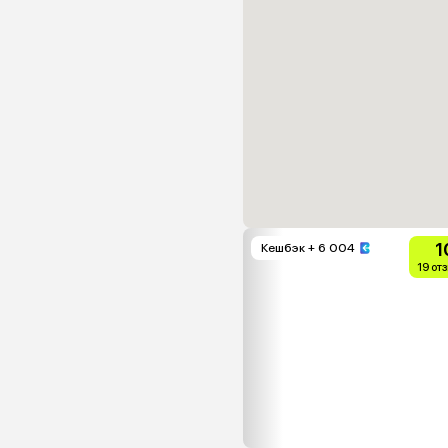
1
Кешбэк
+ 6 004
19 от