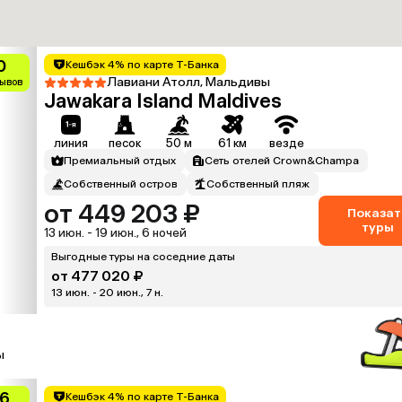
0
Кешбэк 4% по карте Т-Банка
Лавиани Атолл, Мальдивы
зывов
Jawakara Island Maldives
линия
песок
50 м
61 км
везде
Премиальный отдых
Сеть отелей Crown&Champa
Собственный остров
Собственный пляж
от 449 203 ₽
Показат
туры
13 июн. - 19 июн., 6 ночей
Выгодные туры на соседние даты
от 477 020 ₽
13 июн. - 20 июн., 7 н.
ы
.6
Кешбэк 4% по карте Т-Банка