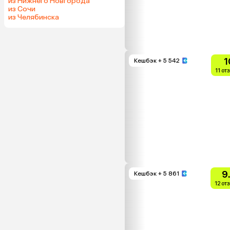
из Нижнего Новгорода
из Сочи
из Челябинска
1
Кешбэк
+ 5 542
11 от
9
Кешбэк
+ 5 861
12 от