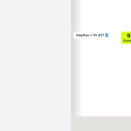
9
Кешбэк
+ 10 427
6 от