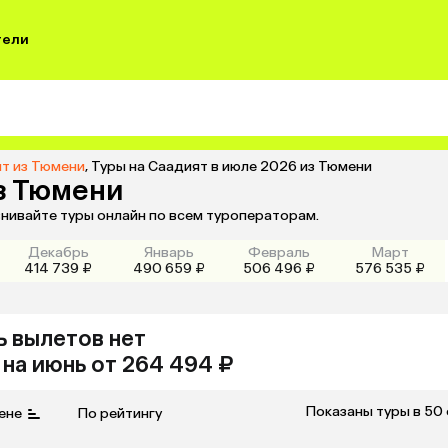
тели
ят из Тюмени
,
Туры на Саадият в июле 2026 из Тюмени
из Тюмени
внивайте туры онлайн по всем туроператорам.
Декабрь
Январь
Февраль
Март
414 739 ₽
490 659 ₽
506 496 ₽
576 535 ₽
ь
вылетов нет
на
июнь
от 264 494 ₽
Показаны туры в 50
ене
По рейтингу