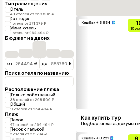
Тип размещения
Отель
48 отелей от 268 506 ₽
Коттедж
1
Кешбэк
+ 8 984
1 отель от 271 379 ₽
Мини-отель
10 от
1 отель от 264 494 ₽
Бюджет на двоих
от
₽
до
₽
Поиск отеля по названию
Расположение пляжа
Только собственный
38 отелей от 268 506 ₽
Общий
11 отелей от 264 494 ₽
Пляж
Как купить тур
Песок
Подбор, оплата, документ
47 отелей от 264 494 ₽
Песок с галькой
2 отеля от 271 794 ₽
9
Галька
Кешбэк
+ 8 221