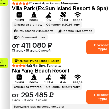
Южный Ари Атолл, Мальдивы
зывов
Villa Park (Ex.Sun Island Resort & Spa)
линия
песок
10 м
107 км
везде
Отзывы за этот год
Обновлен в 2024 году
Сеть отелей Villa Resorts
Собственный остров
Собственный пляж
от 411 080 ₽
Показат
туры
13 июн. - 19 июн., 6 ночей
.1
Кешбэк 4% по карте Т-Банка
Най Янг Бич, Таиланд
тзыва
Nai Yang Beach Resort
линия
песок
100 м
4 км
везде
Отзывы за этот год
Обновлен в 2024 году
от 295 485 ₽
Показат
туры
1 июн. - 8 июн., 7 ночей
Выгодные туры на соседние даты