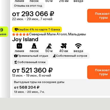
линия
песок
50 м
215 км
везде
Отзывы за этот год
от 293 066 ₽
Показат
туры
22 июн. - 29 июн., 7 ночей
.9
Кешбэк 4% по карте Т-Банка
Северный Мале Атолл, Мальдивы
зывов
Joy Island
линия
песок
50 м
40 км
везде
Премиальный отдых
Собственный остров
Собственный пляж
от 521 360 ₽
Показат
туры
13 июн. - 19 июн., 6 ночей
Выгодные туры на соседние даты
от 568 204 ₽
13 июн. - 20 июн., 7 н.