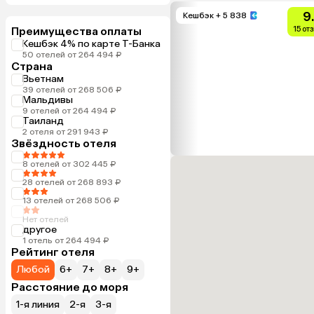
9
Кешбэк
+ 5 838
Преимущества оплаты
15 от
Кешбэк 4% по карте Т-Банка
50 отелей от 264 494 ₽
Страна
Вьетнам
39 отелей от 268 506 ₽
Мальдивы
9 отелей от 264 494 ₽
Таиланд
2 отеля от 291 943 ₽
Звёздность отеля
8 отелей от 302 445 ₽
28 отелей от 268 893 ₽
13 отелей от 268 506 ₽
Нет отелей
другое
1 отель от 264 494 ₽
Рейтинг отеля
Любой
6+
7+
8+
9+
Расстояние до моря
1-я линия
2-я
3-я