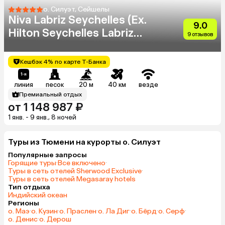
о. Силуэт, Сейшелы
Niva Labriz Seychelles (Ex.
9.0
Hilton Seychelles Labriz
9 отзывов
Resort & Spa)
Кешбэк 4% по карте Т-Банка
линия
песок
20 м
40 км
везде
Премиальный отдых
от 1 148 987 ₽
1 янв. - 9 янв., 8 ночей
Туры из Тюмени на курорты о. Силуэт
Популярные запросы
Горящие туры
·
Все включено
·
Туры в сеть отелей Sherwood Exclusive
·
Туры в сеть отелей Megasaray hotels
Тип отдыха
Индийский океан
Регионы
о. Маэ
·
о. Кузин
·
о. Праслен
·
о. Ла Диг
·
о. Бёрд
·
о. Серф
·
о. Денис
·
о. Дерош