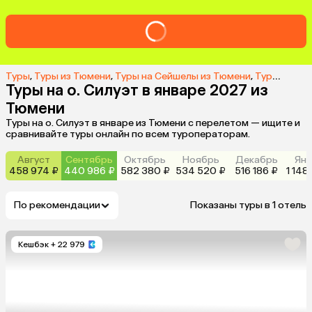
Туры
,
Туры из Тюмени
,
Туры на Сейшелы из Тюмени
,
Туры на о. Силуэт из Тюмени
Туры на о. Силуэт в январе 2027 из
Тюмени
Туры на о. Силуэт в январе из Тюмени с перелетом — ищите и
сравнивайте туры онлайн по всем туроператорам.
Август
Сентябрь
Октябрь
Ноябрь
Декабрь
Янв
458 974 ₽
440 986 ₽
582 380 ₽
534 520 ₽
516 186 ₽
1 148
По рекомендации
Показаны туры в 1 отель
Кешбэк
+ 22 979