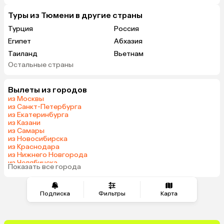
Туры из Тюмени в другие страны
Турция
Россия
Египет
Абхазия
Таиланд
Вьетнам
Остальные страны
ОАЭ
Мальдивы
Грузия
Беларусь
Вылеты из городов
Армения
Шри-Ланка
из Москвы
Казахстан
Азербайджан
из Санкт-Петербурга
из Екатеринбурга
Узбекистан
Сербия
из Казани
Катар
Киргизия
из Самары
из Новосибирска
Гонконг
Саудовская Аравия
из Краснодара
Куба
Таджикистан
из Нижнего Новгорода
из Челябинска
Венгрия
Показать все города
из Минеральных Вод
Подписка
Фильтры
Карта