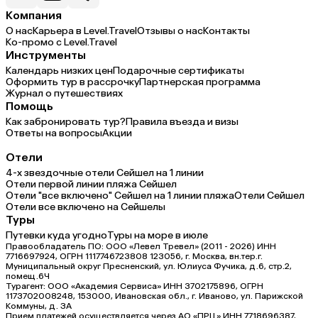
Компания
О нас
Карьера в Level.Travel
Отзывы о нас
Контакты
Ко-промо с Level.Travel
Инструменты
Календарь низких цен
Подарочные сертификаты
Оформить тур в рассрочку
Партнерская программа
Журнал о путешествиях
Помощь
Как забронировать тур?
Правила въезда и визы
Ответы на вопросы
Акции
Отели
4-х звездочные отели Сейшел на 1 линии
Отели первой линии пляжа Сейшел
Отели "все включено" Сейшел на 1 линии пляжа
Отели Сейшел
Отели все включено на Сейшелы
Туры
Путевки куда угодно
Туры на море в июле
Правообладатель ПО: ООО «Левел Тревел» (2011 - 2026) ИНН
7716697924, ОГРН 1117746723808 123056, г. Москва, вн.тер.г.
Муниципальный округ Пресненский, ул. Юлиуса Фучика, д.6, стр.2,
помещ.6Ч
Турагент: ООО «Академия Сервиса» ИНН 3702175896, ОГРН
1173702008248, 153000, Ивановская обл., г. Иваново, ул. Парижской
Коммуны, д. ЗА
Прием платежей осуществляется через АО «ПРЦ» ИНН 7718696387,