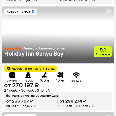
29 нояб. - 7 дек., 8 н.
20 нояб. - 28 нояб., 8 н.
Кешбэк
+ 5 403
Санья, о. Хайнань, Китай
9.1
Holiday Inn Sanya Bay
11 отзывов
Кешбэк 4% по карте Т-Банка
линия
песок
100 м
10 км
везде
от 270 197 ₽
24 нояб. - 30 нояб., 6 ночей
Выгодные туры на соседние даты
от 286 767 ₽
от 299 274 ₽
29 нояб. - 7 дек., 8 н.
20 нояб. - 28 нояб., 8 н.