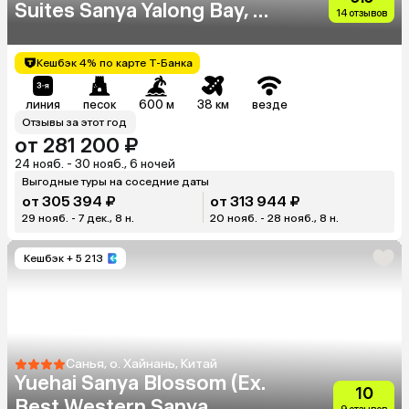
Suites Sanya Yalong Bay, An
14 отзывов
Ihg Hotel
Кешбэк 4% по карте Т-Банка
линия
песок
600 м
38 км
везде
Отзывы за этот год
от 281 200 ₽
24 нояб. - 30 нояб., 6 ночей
Выгодные туры на соседние даты
от 305 394 ₽
от 313 944 ₽
29 нояб. - 7 дек., 8 н.
20 нояб. - 28 нояб., 8 н.
Кешбэк
+ 5 213
Санья, о. Хайнань, Китай
Yuehai Sanya Blossom (Ex.
10
Best Western Sanya