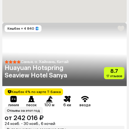
Кешбэк
+ 4 840
Санья, о. Хайнань, Китай
Huayuan Hotspring
8.7
Seaview Hotel Sanya
17 отзывов
Кешбэк 4% по карте Т-Банка
линия
песок
100 м
6 км
везде
Отзывы за этот год
от 242 016 ₽
24 нояб. - 30 нояб., 6 ночей