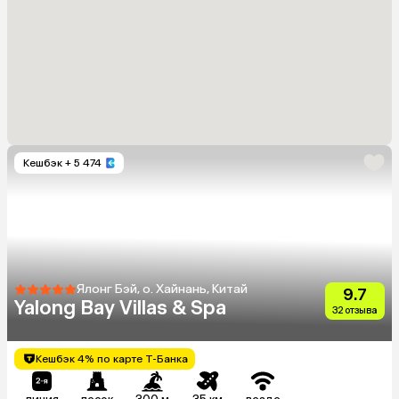
Кешбэк
+ 5 474
Ялонг Бэй, о. Хайнань, Китай
9.7
Yalong Bay Villas & Spa
32 отзыва
Кешбэк 4% по карте Т-Банка