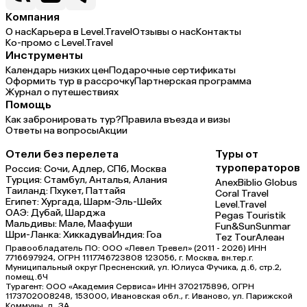
Компания
О нас
Карьера в Level.Travel
Отзывы о нас
Контакты
Ко-промо с Level.Travel
Инструменты
Календарь низких цен
Подарочные сертификаты
Оформить тур в рассрочку
Партнерская программа
Журнал о путешествиях
Помощь
Как забронировать тур?
Правила въезда и визы
Ответы на вопросы
Акции
Отели без перелета
Туры от
туроператоров
Россия:
Сочи,
Адлер,
СПб,
Москва
Турция:
Стамбул,
Анталья,
Алания
Anex
Biblio Globus
Таиланд:
Пхукет,
Паттайя
Coral Travel
Египет:
Хургада,
Шарм-Эль-Шейх
Level.Travel
ОАЭ:
Дубай,
Шарджа
Pegas Touristik
Мальдивы:
Мале,
Маафуши
Fun&Sun
Sunmar
Шри-Ланка:
Хиккадува
Индия:
Гоа
Tez Tour
Алеан
Правообладатель ПО: ООО «Левел Тревел» (2011 - 2026) ИНН
7716697924, ОГРН 1117746723808 123056, г. Москва, вн.тер.г.
Муниципальный округ Пресненский, ул. Юлиуса Фучика, д.6, стр.2,
помещ.6Ч
Турагент: ООО «Академия Сервиса» ИНН 3702175896, ОГРН
1173702008248, 153000, Ивановская обл., г. Иваново, ул. Парижской
Коммуны, д. ЗА