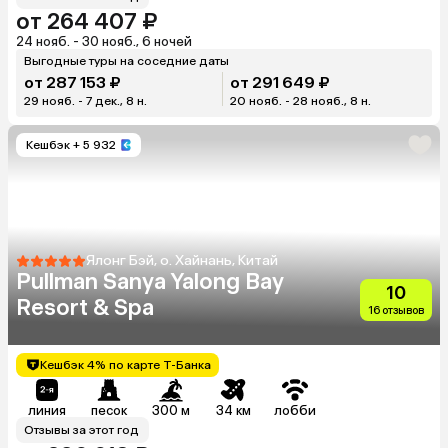
от 264 407 ₽
24 нояб. - 30 нояб., 6 ночей
Выгодные туры на соседние даты
от 287 153 ₽
от 291 649 ₽
29 нояб. - 7 дек., 8 н.
20 нояб. - 28 нояб., 8 н.
Кешбэк
+ 5 932
Ялонг Бэй, о. Хайнань, Китай
Pullman Sanya Yalong Bay
10
Resort & Spa
16 отзывов
Кешбэк 4% по карте Т-Банка
линия
песок
300 м
34 км
лобби
Отзывы за этот год