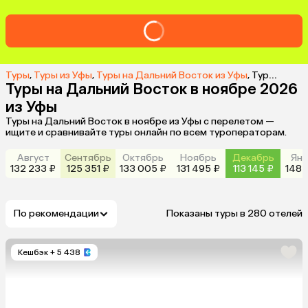
Туры
,
Туры из Уфы
,
Туры на Дальний Восток из Уфы
,
Туры на Дальний Восток в ноябре 2026 из Уфы
Туры на Дальний Восток в ноябре 2026
из Уфы
Туры на Дальний Восток в ноябре из Уфы с перелетом —
ищите и сравнивайте туры онлайн по всем туроператорам.
Август
Сентябрь
Октябрь
Ноябрь
Декабрь
Янв
132 233 ₽
125 351 ₽
133 005 ₽
131 495 ₽
113 145 ₽
148 
По рекомендации
Показаны туры в 280 отелей
Кешбэк
+ 5 438