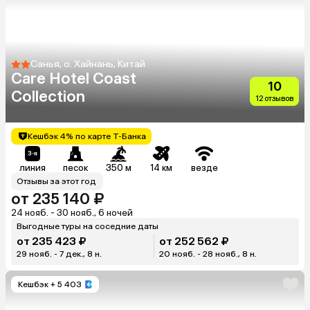
Санья, о. Хайнань, Китай
Care Hotel Coast
10
Collection
12 отзывов
Кешбэк 4% по карте Т-Банка
линия
песок
350 м
14 км
везде
Отзывы за этот год
от 235 140 ₽
24 нояб. - 30 нояб., 6 ночей
Выгодные туры на соседние даты
от 235 423 ₽
от 252 562 ₽
29 нояб. - 7 дек., 8 н.
20 нояб. - 28 нояб., 8 н.
Кешбэк
+ 5 403