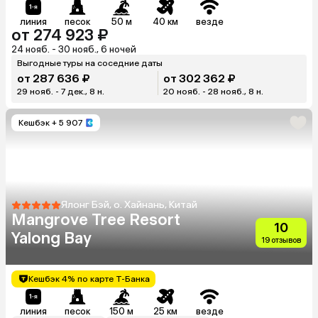
линия
песок
50 м
40 км
везде
от 274 923 ₽
24 нояб. - 30 нояб., 6 ночей
Выгодные туры на соседние даты
от 287 636 ₽
от 302 362 ₽
29 нояб. - 7 дек., 8 н.
20 нояб. - 28 нояб., 8 н.
Кешбэк
+ 5 907
Ялонг Бэй, о. Хайнань, Китай
Mangrove Tree Resort
10
Yalong Bay
19 отзывов
Кешбэк 4% по карте Т-Банка
линия
песок
150 м
25 км
везде