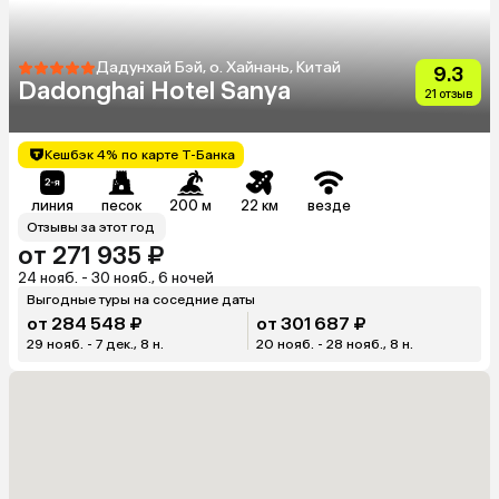
Дадунхай Бэй, о. Хайнань, Китай
9.3
Dadonghai Hotel Sanya
21 отзыв
Кешбэк 4% по карте Т-Банка
линия
песок
200 м
22 км
везде
Отзывы за этот год
от 271 935 ₽
24 нояб. - 30 нояб., 6 ночей
Выгодные туры на соседние даты
от 284 548 ₽
от 301 687 ₽
29 нояб. - 7 дек., 8 н.
20 нояб. - 28 нояб., 8 н.