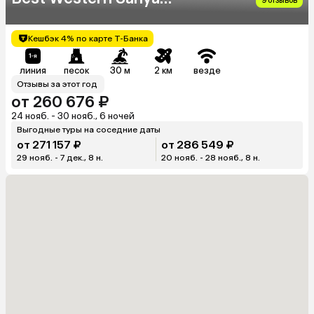
9 отзывов
International Boutique
Resort Hotel)
Кешбэк 4% по карте Т-Банка
линия
песок
30 м
2 км
везде
Отзывы за этот год
от 260 676 ₽
24 нояб. - 30 нояб., 6 ночей
Выгодные туры на соседние даты
от 271 157 ₽
от 286 549 ₽
29 нояб. - 7 дек., 8 н.
20 нояб. - 28 нояб., 8 н.