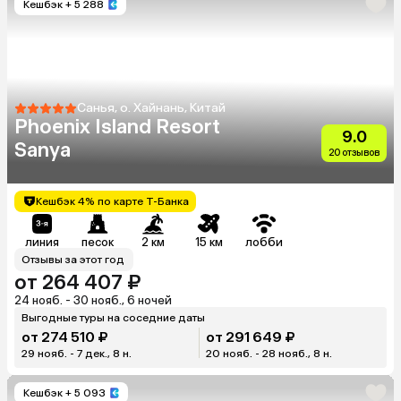
Кешбэк
+ 5 288
Санья, о. Хайнань, Китай
Phoenix Island Resort
9.0
Sanya
20 отзывов
Кешбэк 4% по карте Т-Банка
линия
песок
2 км
15 км
лобби
Отзывы за этот год
от 264 407 ₽
24 нояб. - 30 нояб., 6 ночей
Выгодные туры на соседние даты
от 274 510 ₽
от 291 649 ₽
29 нояб. - 7 дек., 8 н.
20 нояб. - 28 нояб., 8 н.
Кешбэк
+ 5 093