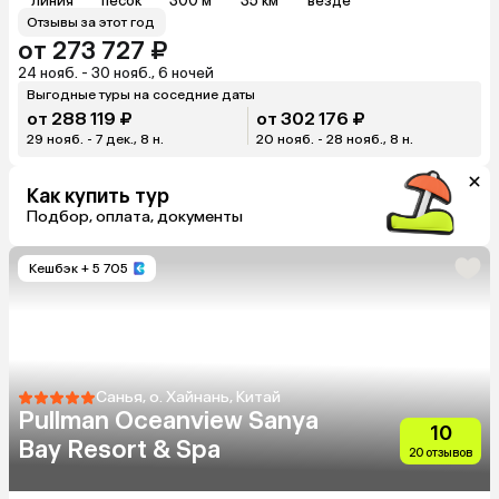
линия
песок
300 м
35 км
везде
Отзывы за этот год
от 273 727 ₽
24 нояб. - 30 нояб., 6 ночей
Выгодные туры на соседние даты
от 288 119 ₽
от 302 176 ₽
29 нояб. - 7 дек., 8 н.
20 нояб. - 28 нояб., 8 н.
Как купить тур
Подбор, оплата, документы
Кешбэк
+ 5 705
Санья, о. Хайнань, Китай
Pullman Oceanview Sanya
10
Bay Resort & Spa
20 отзывов