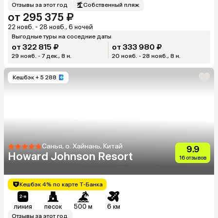
Отзывы за этот год
Собственный пляж
от 295 375 ₽
22 нояб. - 28 нояб., 6 ночей
Выгодные туры на соседние даты
от 322 815 ₽
от 333 980 ₽
29 нояб. - 7 дек., 8 н.
20 нояб. - 28 нояб., 8 н.
Кешбэк
+ 5 288
Санья, о. Хайнань, Китай
9.9
Howard Johnson Resort
16 отзывов
Кешбэк 4% по карте Т-Банка
линия
песок
500 м
6 км
Отзывы за этот год