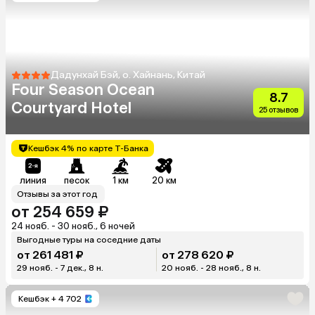
Дадунхай Бэй, о. Хайнань, Китай
Four Season Ocean
8.7
Courtyard Hotel
25 отзывов
Кешбэк 4% по карте Т-Банка
линия
песок
1 км
20 км
Отзывы за этот год
от 254 659 ₽
24 нояб. - 30 нояб., 6 ночей
Выгодные туры на соседние даты
от 261 481 ₽
от 278 620 ₽
29 нояб. - 7 дек., 8 н.
20 нояб. - 28 нояб., 8 н.
Кешбэк
+ 4 702