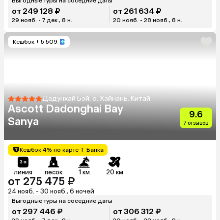
Выгодные туры на соседние даты
от 249 128 ₽
от 261 634 ₽
29 нояб. - 7 дек., 8 н.
20 нояб. - 28 нояб., 8 н.
Кешбэк
+ 5 509
Дадунхай Бэй, о. Хайнань, Китай
Ascott Dadonghai Bay
9.6
Sanya
7 отзывов
Кешбэк 4% по карте Т-Банка
линия
песок
1 км
20 км
от 275 475 ₽
24 нояб. - 30 нояб., 6 ночей
Выгодные туры на соседние даты
от 297 446 ₽
от 306 312 ₽