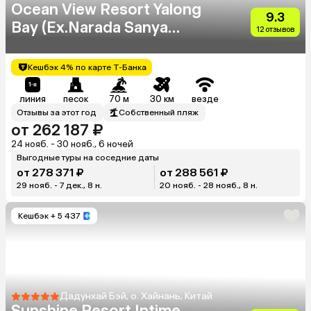
Ocean View Resort Yalong
9.3
Bay (Ex.Narada Sanya
12 отзывов
Yalong Bay)
Кешбэк 4% по карте Т-Банка
линия
песок
70 м
30 км
везде
Отзывы за этот год
Собственный пляж
от 262 187 ₽
24 нояб. - 30 нояб., 6 ночей
Выгодные туры на соседние даты
от 278 371 ₽
от 288 561 ₽
29 нояб. - 7 дек., 8 н.
20 нояб. - 28 нояб., 8 н.
Кешбэк
+ 5 437
Дадунхай Бэй, о. Хайнань, Китай
Sunshine Resort Intime