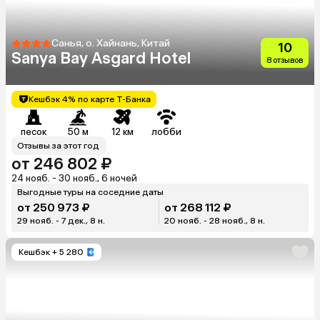
Санья, о. Хайнань, Китай
10
Sanya Bay Asgard Hotel
8 отзывов
Кешбэк 4% по карте Т-Банка
песок
50 м
12 км
лобби
Отзывы за этот год
от 246 802 ₽
24 нояб. - 30 нояб., 6 ночей
Выгодные туры на соседние даты
от 250 973 ₽
от 268 112 ₽
29 нояб. - 7 дек., 8 н.
20 нояб. - 28 нояб., 8 н.
Кешбэк
+ 5 280