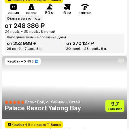
линия
песок
80 м
6 км
платно
Отзывы за этот год
от 248 386 ₽
24 нояб. - 30 нояб., 6 ночей
Выгодные туры на соседние даты
от 252 988 ₽
от 270 127 ₽
29 нояб. - 7 дек., 8 н.
20 нояб. - 28 нояб., 8 н.
Кешбэк
+ 5 498
Ялонг Бэй, о. Хайнань, Китай
9.7
Palace Resort Yalong Bay
7 отзывов
Кешбэк 4% по карте Т-Банка