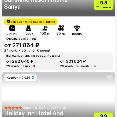
9.3
Sanya
25 отзывов
Кешбэк 4% по карте Т-Банка
линия
песок
100 м
20 км
везде
Отзывы за этот год
от 271 864 ₽
24 нояб. - 30 нояб., 6 ночей
Выгодные туры на соседние даты
от 282 646 ₽
от 301 624 ₽
29 нояб. - 7 дек., 8 н.
20 нояб. - 28 нояб., 8 н.
Кешбэк
+ 5 624
Санья, о. Хайнань, Китай
Holiday Inn Hotel And
9.9