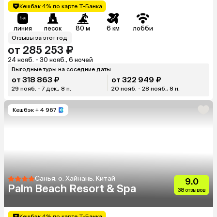
Кешбэк 4% по карте Т-Банка
линия
песок
80 м
6 км
лобби
Отзывы за этот год
от 285 253 ₽
24 нояб. - 30 нояб., 6 ночей
Выгодные туры на соседние даты
от 318 863 ₽
от 322 949 ₽
29 нояб. - 7 дек., 8 н.
20 нояб. - 28 нояб., 8 н.
Кешбэк
+ 4 967
Санья, о. Хайнань, Китай
9.0
Palm Beach Resort & Spa
38 отзывов
Кешбэк 4% по карте Т-Банка