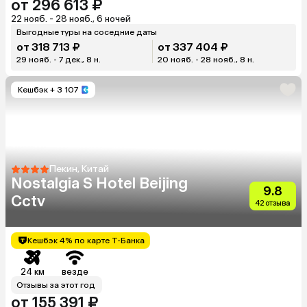
от 296 613 ₽
22 нояб. - 28 нояб., 6 ночей
Выгодные туры на соседние даты
от 318 713 ₽
от 337 404 ₽
29 нояб. - 7 дек., 8 н.
20 нояб. - 28 нояб., 8 н.
Кешбэк
+ 3 107
Пекин, Китай
Nostalgia S Hotel Beijing
9.8
Cctv
42 отзыва
Кешбэк 4% по карте Т-Банка
24 км
везде
Отзывы за этот год
от 155 391 ₽