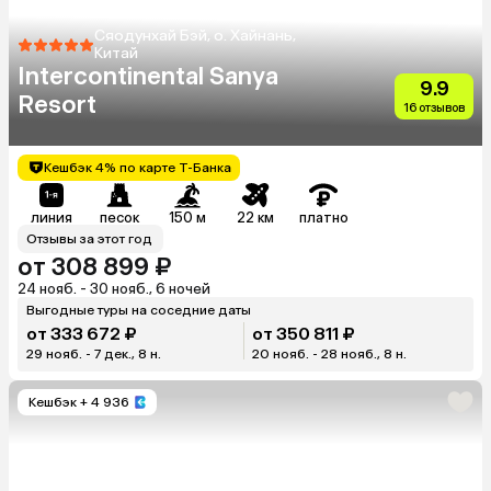
Сяодунхай Бэй, о. Хайнань,
Китай
Intercontinental Sanya
9.9
Resort
16 отзывов
Кешбэк 4% по карте Т-Банка
линия
песок
150 м
22 км
платно
Отзывы за этот год
от 308 899 ₽
24 нояб. - 30 нояб., 6 ночей
Выгодные туры на соседние даты
от 333 672 ₽
от 350 811 ₽
29 нояб. - 7 дек., 8 н.
20 нояб. - 28 нояб., 8 н.
Кешбэк
+ 4 936