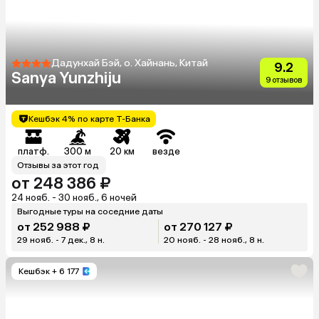
Дадунхай Бэй, о. Хайнань, Китай
9.2
Sanya Yunzhiju
9 отзывов
Кешбэк 4% по карте Т-Банка
платф.
300 м
20 км
везде
Отзывы за этот год
от 248 386 ₽
24 нояб. - 30 нояб., 6 ночей
Выгодные туры на соседние даты
от 252 988 ₽
от 270 127 ₽
29 нояб. - 7 дек., 8 н.
20 нояб. - 28 нояб., 8 н.
Кешбэк
+ 6 177