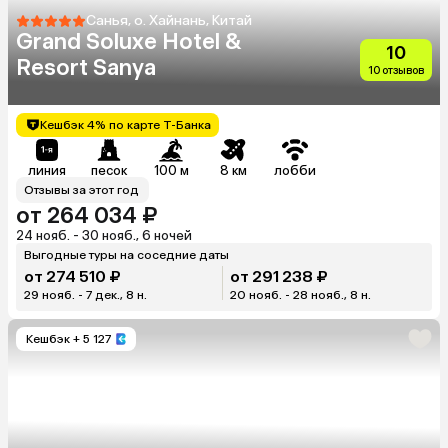
Санья, о. Хайнань, Китай
Grand Soluxe Hotel &
10
Resort Sanya
10 отзывов
Кешбэк 4% по карте Т-Банка
линия
песок
100 м
8 км
лобби
Отзывы за этот год
от 264 034 ₽
24 нояб. - 30 нояб., 6 ночей
Выгодные туры на соседние даты
от 274 510 ₽
от 291 238 ₽
29 нояб. - 7 дек., 8 н.
20 нояб. - 28 нояб., 8 н.
Кешбэк
+ 5 127