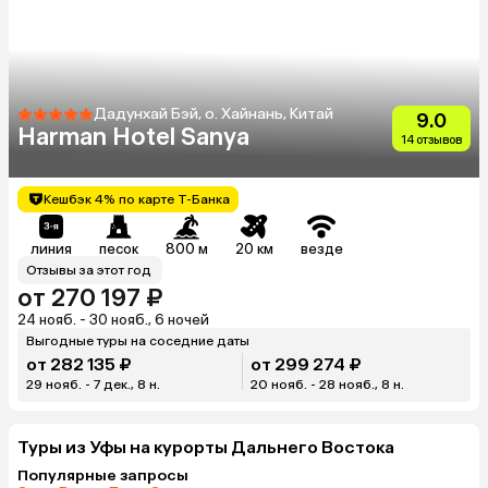
Дадунхай Бэй, о. Хайнань, Китай
9.0
Harman Hotel Sanya
14 отзывов
Кешбэк 4% по карте Т-Банка
линия
песок
800 м
20 км
везде
Отзывы за этот год
от 270 197 ₽
24 нояб. - 30 нояб., 6 ночей
Выгодные туры на соседние даты
от 282 135 ₽
от 299 274 ₽
29 нояб. - 7 дек., 8 н.
20 нояб. - 28 нояб., 8 н.
Туры из Уфы на курорты Дальнего Востока
Популярные запросы