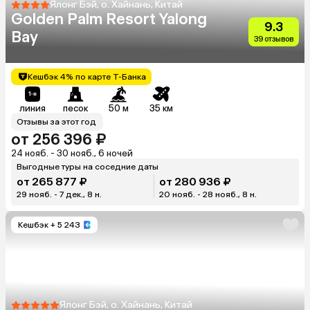
Ялонг Бэй, о. Хайнань, Китай
Golden Palm Resort Yalong
9.3
Bay
39 отзывов
Кешбэк 4% по карте Т-Банка
линия
песок
50 м
35 км
Отзывы за этот год
от 256 396 ₽
24 нояб. - 30 нояб., 6 ночей
Выгодные туры на соседние даты
от 265 877 ₽
от 280 936 ₽
29 нояб. - 7 дек., 8 н.
20 нояб. - 28 нояб., 8 н.
Кешбэк
+ 5 243
Ялонг Бэй, о. Хайнань, Китай