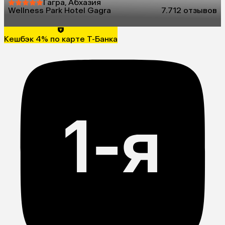
Гагра, Абхазия
Wellness Park Hotel Gagra
7.7
12 отзывов
Кешбэк 4% по карте Т-Банка