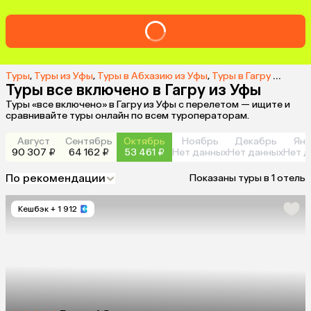
Туры
,
Туры из Уфы
,
Туры в Абхазию из Уфы
,
Туры в Гагру из Уфы
,
Туры все включено в Гагру из Уфы
Туры «все включено» в Гагру из Уфы с перелетом — ищите и
сравнивайте туры онлайн по всем туроператорам.
Август
Сентябрь
Октябрь
Ноябрь
Декабрь
Янв
90 307 ₽
64 162 ₽
53 461 ₽
Нет данных
Нет данных
Нет д
По рекомендации
Показаны туры в 1 отель
Кешбэк
+ 1 912