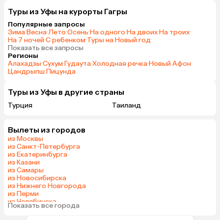
Туры из Уфы на курорты Гагры
Популярные запросы
Зима
·
Весна
·
Лето
·
Осень
·
На одного
·
На двоих
·
На троих
·
На 7 ночей
·
С ребенком
·
Туры на Новый год
·
Показать все запросы
Регионы
Алахадзы
·
Сухум
·
Гудаута
·
Холодная речка
·
Новый Афон
·
Цандрыпш
·
Пицунда
Туры из Уфы в другие страны
Турция
Таиланд
Вылеты из городов
из Москвы
из Санкт-Петербурга
из Екатеринбурга
из Казани
из Самары
из Новосибирска
из Нижнего Новгорода
из Перми
из Челябинска
Показать все города
из Тюмени