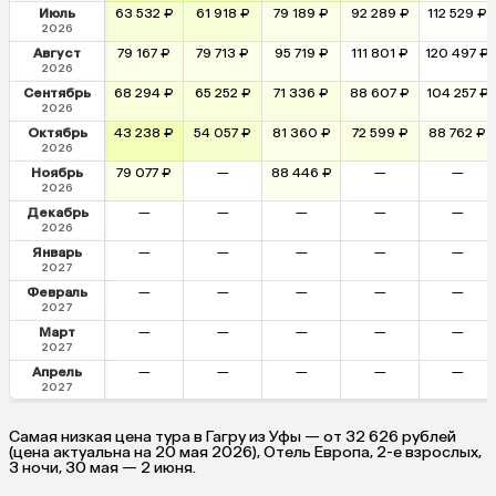
Июль
63 532 ₽
61 918 ₽
79 189 ₽
92 289 ₽
112 529 ₽
2026
Август
79 167 ₽
79 713 ₽
95 719 ₽
111 801 ₽
120 497 ₽
2026
Сентябрь
68 294 ₽
65 252 ₽
71 336 ₽
88 607 ₽
104 257 ₽
2026
Октябрь
43 238 ₽
54 057 ₽
81 360 ₽
72 599 ₽
88 762 ₽
2026
Ноябрь
79 077 ₽
—
88 446 ₽
—
—
2026
Декабрь
—
—
—
—
—
2026
Январь
—
—
—
—
—
2027
Февраль
—
—
—
—
—
2027
Март
—
—
—
—
—
2027
Апрель
—
—
—
—
—
2027
Самая низкая цена тура в Гагру из Уфы — от 32 626 рублей
(цена актуальна на 20 мая 2026), Отель Европа, 2-е взрослых,
3 ночи, 30 мая — 2 июня.