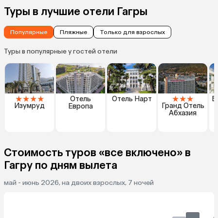
Туры в лучшие отели Гагры
Популярные
Пляжные
Только для взрослых
Туры в популярные у гостей отели
★
★
★
★
★
★
★
Отель
Отель Нарт
Б
Изумруд
Гранд Отель
Европа
Абхазия
Стоимость туров «все включено» в
Гагру по дням вылета
май - июнь 2026, на двоих взрослых, 7 ночей