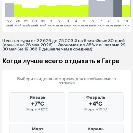
27
28
29
30
31
1
2
3
4
5
6
7
8
9
10
май
май
май
май
май
июн
июн
июн
июн
июн
июн
июн
июн
июн
июн
и
Цены на туры от 32 626 до 75 003 ₽ на ближайшие 30 дней
(данные на 26 мая 2026) — Экономия до 38% с вылетами 29,
30 мая (на 19 366 ₽ дешевле чем в среднем)
Когда лучше всего отдыхать в Гагре
Выберите идеальное время для незабываемого
отпуска
Январь
Февраль
+7°C
+4°C
Море: +12°C
Море: +10°C
Март
Апрель