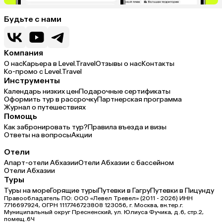
Будьте с нами
Компания
О нас
Карьера в Level.Travel
Отзывы о нас
Контакты
Ко-промо с Level.Travel
Инструменты
Календарь низких цен
Подарочные сертификаты
Оформить тур в рассрочку
Партнерская программа
Журнал о путешествиях
Помощь
Как забронировать тур?
Правила въезда и визы
Ответы на вопросы
Акции
Отели
Апарт-отели Абхазии
Отели Абхазии с бассейном
Отели Абхазии
Туры
Туры на море
Горящие туры
Путевки в Гагру
Путевки в Пицунду
Правообладатель ПО: ООО «Левел Тревел» (2011 - 2026) ИНН
7716697924, ОГРН 1117746723808 123056, г. Москва, вн.тер.г.
Муниципальный округ Пресненский, ул. Юлиуса Фучика, д.6, стр.2,
помещ.6Ч