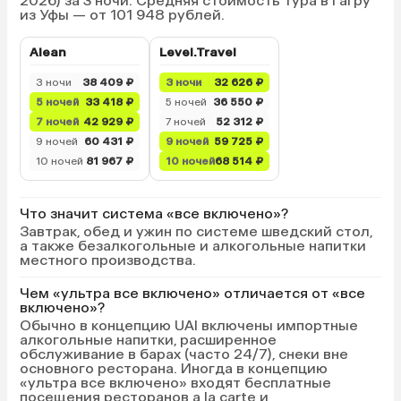
2026) за 3 ночи. Средняя стоимость тура в Гагру
из Уфы — от 101 948 рублей.
Alean
Level.Travel
3 ночи
38 409 ₽
3 ночи
32 626 ₽
5 ночей
33 418 ₽
5 ночей
36 550 ₽
7 ночей
42 929 ₽
7 ночей
52 312 ₽
9 ночей
60 431 ₽
9 ночей
59 725 ₽
10 ночей
81 967 ₽
10 ночей
68 514 ₽
Что значит система «все включено»?
Завтрак, обед и ужин по системе шведский стол,
а также безалкогольные и алкогольные напитки
местного производства.
Чем «ультра все включено» отличается от «все
включено»?
Обычно в концепцию UAI включены импортные
алкогольные напитки, расширенное
обслуживание в барах (часто 24/7), снеки вне
основного ресторана. Иногда в концепцию
«ультра все включено» входят бесплатные
посещения ресторанов a la carte и