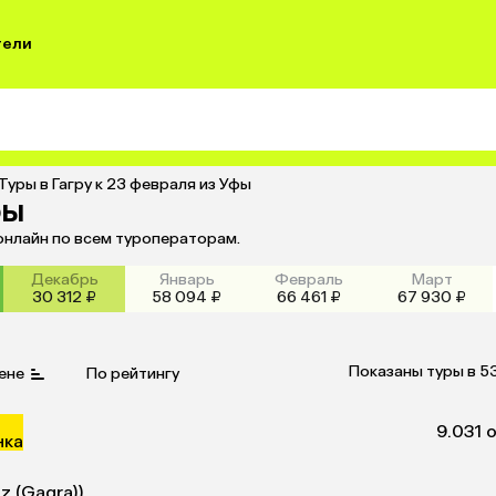
тели
Туры в Гагру к 23 февраля из Уфы
фы
 онлайн по всем туроператорам.
Декабрь
Январь
Февраль
Март
30 312 ₽
58 094 ₽
66 461 ₽
67 930 ₽
Показаны туры в 5
ене
По рейтингу
9.0
31 
нка
z (Gagra))