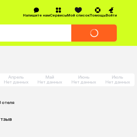
Напишите нам
Сервисы
Мой список
Помощь
Войти
Апрель
Май
Июнь
Июль
Нет данных
Нет данных
Нет данных
Нет данных
3 отеля
отзыв