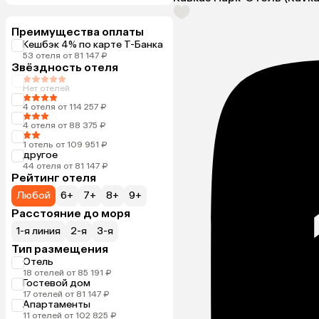
Преимущества оплаты
Кешбэк 4% по карте Т-Банка
53 отеля от 81 147 ₽
Звёздность отеля
Нет отелей
4 отеля от 114 257 ₽
4 отеля от 88 375 ₽
1 отель от 109 951 ₽
другое
44 отеля от 81 147 ₽
Рейтинг отеля
Любой
6+
7+
8+
9+
Расстояние до моря
1-я линия
2-я
3-я
Тип размещения
Отель
18 отелей от 85 191 ₽
Гостевой дом
17 отелей от 81 147 ₽
Апартаменты
11 отелей от 102 825 ₽