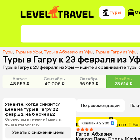
Туры
О
Туры
,
Туры из Уфы
,
Туры в Абхазию из Уфы
,
Туры в Гагру из Уфы
,
Туры в Гагру к 23 февраля из У
Туры в Гагру к 23 февраля из Уфы — ищите и сравнивайте туры
Август
Сентябрь
Октябрь
Ноябрь
48 553 ₽
40 006 ₽
36 953 ₽
28 614 ₽
Узнайте, когда снизится
По рекомендации
По ц
цена на туры в Гагру 22
февр.±2, на 6 ночей±2
Оповестим в течение 1 минуты,
Кешбэк
+ 2 285
Кешбэк 4% по карте Т-Ба
если цена снизится
Узнать о снижении цены
Гагра, Абхазия
Кавказ Парк-Отель (Kavka