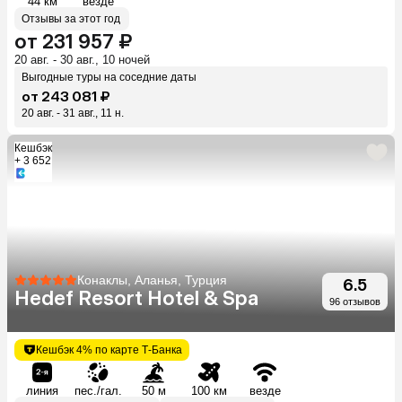
44 км
везде
Отзывы за этот год
от 231 957 ₽
20 авг. - 30 авг., 10 ночей
Выгодные туры на соседние даты
от 243 081 ₽
20 авг. - 31 авг., 11 н.
Кешбэк
+ 3 652
Конаклы, Аланья, Турция
6.5
Hedef Resort Hotel & Spa
96 отзывов
Кешбэк 4% по карте Т-Банка
линия
пес./гал.
50 м
100 км
везде