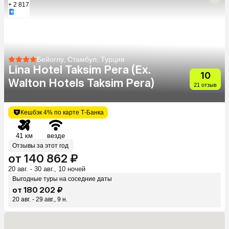
+ 2 817
Бейоглу, Стамбул, Турция
Lina Hotel Taksim Pera (Ex.
10
Walton Hotels Taksim Pera)
21 отзыв
Кешбэк 4% по карте Т-Банка
41 км
везде
Отзывы за этот год
от 140 862 ₽
20 авг. - 30 авг., 10 ночей
Выгодные туры на соседние даты
от 180 202 ₽
20 авг. - 29 авг., 9 н.