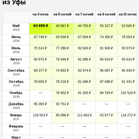
из Уфы
на 3 ночи
на 5 ночей
на 7 ночей
на 9 ночей
на 10 ночей
Май
40 655 ₽
40 967 ₽
44 755 ₽
55 327 ₽
53 565 ₽
2026
Июнь
67 749 ₽
59 556 ₽
67 694 ₽
74 356 ₽
78 054 ₽
2026
Июль
75 514 ₽
77 280 ₽
82 845 ₽
91 500 ₽
93 973 ₽
2026
Август
80 873 ₽
76 649 ₽
81 086 ₽
90 610 ₽
95 614 ₽
2026
Сентябрь
69 377 ₽
74 893 ₽
82 874 ₽
95 087 ₽
96 934 ₽
2026
Октябрь
78 655 ₽
78 218 ₽
81 096 ₽
87 098 ₽
91 431 ₽
2026
Ноябрь
—
78 902 ₽
91 205 ₽
84 794 ₽
102 520 ₽
2026
Декабрь
95 393 ₽
92 751 ₽
—
—
—
2026
Январь
128 553 ₽
85 096 ₽
111 663 ₽
93 677 ₽
118 272 ₽
2027
Февраль
—
—
—
—
—
2027
Март
—
—
—
—
—