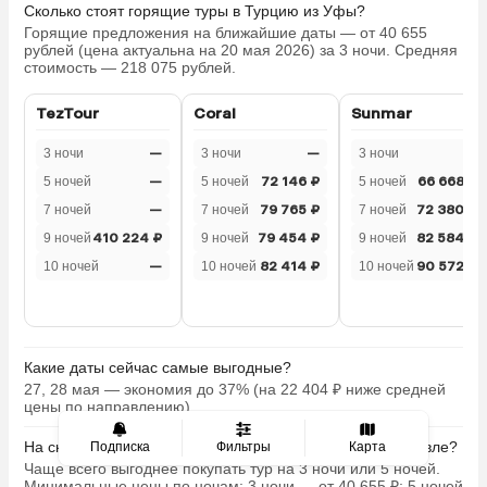
Сколько стоят горящие туры в Турцию из Уфы?
Горящие предложения на ближайшие даты — от 40 655
рублей (цена актуальна на 20 мая 2026) за 3 ночи. Средняя
стоимость — 218 075 рублей.
TezTour
Coral
Sunmar
3 ночи
—
3 ночи
—
3 ночи
—
5 ночей
—
5 ночей
72 146 ₽
5 ночей
66 668 ₽
7 ночей
—
7 ночей
79 765 ₽
7 ночей
72 380 ₽
9 ночей
410 224 ₽
9 ночей
79 454 ₽
9 ночей
82 584 ₽
10 ночей
—
10 ночей
82 414 ₽
10 ночей
90 572 ₽
Какие даты сейчас самые выгодные?
27, 28 мая — экономия до 37% (на 22 404 ₽ ниже средней
цены по направлению).
На сколько ночей горящие туры в Турцию обычно дешевле?
Подписка
Фильтры
Карта
Чаще всего выгоднее покупать тур на 3 ночи или 5 ночей.
Минимальные цены по ночам: 3 ночи — от 40 655 ₽; 5 ночей