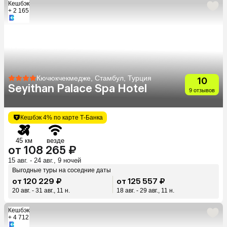
Кешбэк
+ 2 165
Кючюкчекмедже, Стамбул, Турция
10
Seyithan Palace Spa Hotel
9 отзывов
Кешбэк 4% по карте Т-Банка
45 км
везде
от 108 265 ₽
15 авг. - 24 авг., 9 ночей
Выгодные туры на соседние даты
от 120 229 ₽
от 125 557 ₽
20 авг. - 31 авг., 11 н.
18 авг. - 29 авг., 11 н.
Кешбэк
+ 4 712