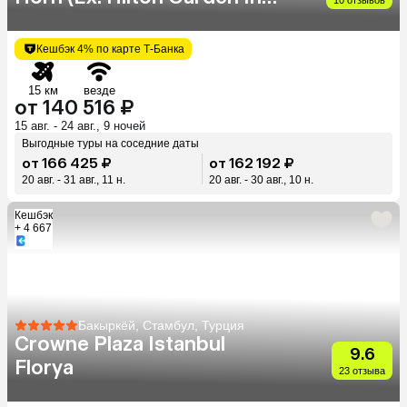
Golden Horn)
Кешбэк 4% по карте Т-Банка
15 км
везде
от 140 516 ₽
15 авг. - 24 авг., 9 ночей
Выгодные туры на соседние даты
от 166 425 ₽
от 162 192 ₽
20 авг. - 31 авг., 11 н.
20 авг. - 30 авг., 10 н.
Кешбэк
+ 4 667
Бакыркёй, Стамбул, Турция
Crowne Plaza Istanbul
9.6
Florya
23 отзыва