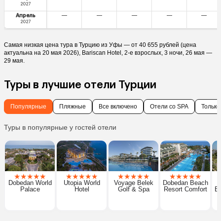
2027
Апрель
—
—
—
—
—
2027
Самая низкая цена тура в Турцию из Уфы — от 40 655 рублей (цена
актуальна на 20 мая 2026), Bariscan Hotel, 2-е взрослых, 3 ночи, 26 мая —
29 мая.
Туры в лучшие отели Турции
Популярные
Пляжные
Все включено
Отели со SPA
Только
Туры в популярные у гостей отели
★
★
★
★
★
★
★
★
★
★
★
★
★
★
★
★
★
★
★
★
Dobedan World
Utopia World
Voyage Belek
Dobedan Beach
Palace
Hotel
Golf & Spa
Resort Comfort
Ex