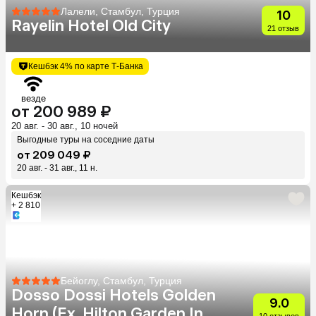
Лалели, Стамбул, Турция
10
Rayelin Hotel Old City
21 отзыв
Кешбэк 4% по карте Т-Банка
везде
от 200 989 ₽
20 авг. - 30 авг., 10 ночей
Выгодные туры на соседние даты
от 209 049 ₽
20 авг. - 31 авг., 11 н.
Кешбэк
+ 2 810
Бейоглу, Стамбул, Турция
Dosso Dossi Hotels Golden
9.0
Horn (Eх. Hilton Garden Inn
10 отзывов