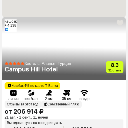
Кешбэк
+ 4 138
Кестель, Аланья, Турция
8.3
Campus Hill Hotel
31 отзыв
Кешбэк 4% по карте Т-Банка
линия
пес./гал.
2 км
35 км
везде
Отзывы за этот год
Собственный пляж
от 206 914 ₽
21 авг. - 1 сент., 11 ночей
Выгодные туры на соседние даты