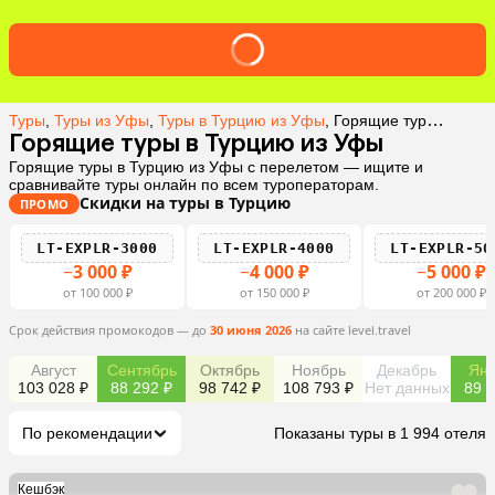
Туры
,
Туры из Уфы
,
Туры в Турцию из Уфы
,
Горящие туры в Турцию из Уфы
Горящие туры в Турцию из Уфы
Горящие туры в Турцию из Уфы с перелетом — ищите и
сравнивайте туры онлайн по всем туроператорам.
Скидки на туры в Турцию
ПРОМО
LT-EXPLR-3000
LT-EXPLR-4000
LT-EXPLR-50
−3 000 ₽
−4 000 ₽
−5 000 ₽
от 100 000 ₽
от 150 000 ₽
от 200 000 ₽
Срок действия промокодов — до
30 июня 2026
на сайте level.travel
Август
Сентябрь
Октябрь
Ноябрь
Декабрь
Янв
103 028 ₽
88 292 ₽
98 742 ₽
108 793 ₽
Нет данных
89 6
По рекомендации
Показаны туры в 1 994 отеля
Кешбэк