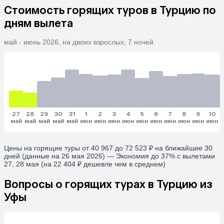
Стоимость горящих туров в Турцию по
дням вылета
май - июнь 2026, на двоих взрослых, 7 ночей
27
28
29
30
31
1
2
3
4
5
6
7
8
9
10
май
май
май
май
май
июн
июн
июн
июн
июн
июн
июн
июн
июн
июн
и
Цены на горящие туры от 40 967 до 72 523 ₽ на ближайшие 30
дней (данные на 26 мая 2026) — Экономия до 37% с вылетами
27, 28 мая (на 22 404 ₽ дешевле чем в среднем)
Вопросы о горящих турах в Турцию из
Уфы