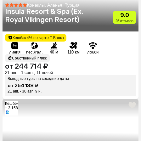
Конаклы, Аланья, Турция
Insula Resort & Spa (Ex.
9.0
Royal Vikingen Resort)
25 отзывов
Кешбэк 4% по карте Т-Банка
линия
пес./гал.
40 м
110 км
лобби
Собственный пляж
от 244 714 ₽
21 авг. - 1 сент., 11 ночей
Выгодные туры на соседние даты
от 254 138 ₽
21 авг. - 30 авг., 9 н.
Кешбэк
+ 3 158