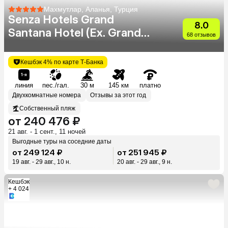
Махмутлар, Аланья, Турция
Senza Hotels Grand
8.0
Santana Hotel (Ex. Grand
68 отзывов
Santana)
Кешбэк 4% по карте Т-Банка
линия
пес./гал.
30 м
145 км
платно
Двухкомнатные номера
Отзывы за этот год
Собственный пляж
от 240 476 ₽
21 авг. - 1 сент., 11 ночей
Выгодные туры на соседние даты
от 249 124 ₽
от 251 945 ₽
19 авг. - 29 авг., 10 н.
20 авг. - 29 авг., 9 н.
Кешбэк
+ 4 024