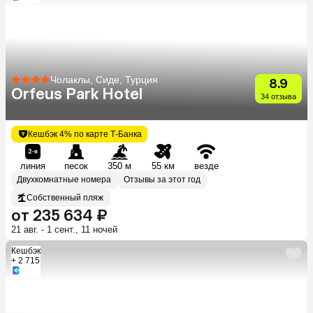
Чолаклы, Сиде, Турция
8.9
Orfeus Park Hotel
34 отзыва
Кешбэк 4% по карте Т-Банка
линия
песок
350 м
55 км
везде
Двухкомнатные номера
Отзывы за этот год
Собственный пляж
от 235 634 ₽
21 авг. - 1 сент., 11 ночей
Кешбэк
+ 2 715