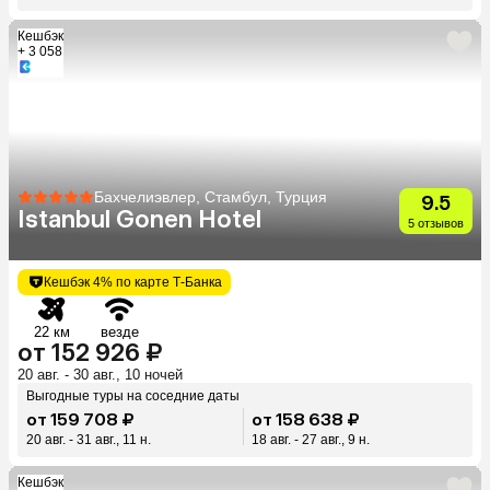
Кешбэк
+ 3 058
Бахчелиэвлер, Стамбул, Турция
9.5
Istanbul Gonen Hotel
5 отзывов
Кешбэк 4% по карте Т-Банка
22 км
везде
от 152 926 ₽
20 авг. - 30 авг., 10 ночей
Выгодные туры на соседние даты
от 159 708 ₽
от 158 638 ₽
20 авг. - 31 авг., 11 н.
18 авг. - 27 авг., 9 н.
Кешбэк