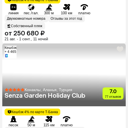
линия
пес./гал.
300 м
100 км
платно
Двухкомнатные номера
Отзывы за этот год
Собственный пляж
от 250 680 ₽
21 авг. - 1 сент., 11 ночей
Кешбэк
+ 4 465
Конаклы, Аланья, Турция
7.0
Senza Garden Holiday Club
77 отзывов
Кешбэк 4% по карте Т-Банка
песок
50 м
115 км
платно