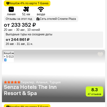
Кешбэк 4% по карте Т-Банка
линия
51 км
везде
Отзывы за этот год
Сеть отелей Crowne Plaza
от 233 352 ₽
20 авг. - 30 авг., 10 ночей
Выгодные туры на соседние даты
от 244 861 ₽
20 авг. - 31 авг., 11 н.
Кешбэк
+ 5 013
Тюрклер, Аланья, Турция
Senza Hotels The Inn
8.3
Resort & Spa
47 отзывов
Кешбэк 4% по карте Т-Банка