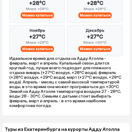
+28°C
+28°C
Море: +29°C
Море: +29°C
Можно купаться
Можно купаться
Ноябрь
Декабрь
+27°C
+27°C
Море: +29°C
Море: +30°C
Можно купаться
Можно купаться
Идеальное время для отдыха на Адду Атолле -
февраль, март и апрель. Купальный сезон длится
круглый год, лучше всего подходят для пляжного
отдыха январь (+27°C воздух, +28°C вода), февраль
(+28°C воздух, +29°C вода), март (+27°C воздух, +29°C
вода). Апрель - месяц с самой высокой температурой
воды, в это время она может прогреваться до +30°C.
Зимой на Адду Атолле температура воздуха 27 - 28°C,
воды 28 - 30°C. Семьям с детьми стоит выбирать
февраль, март и апрель - в это время наиболее
комфортная погода.
Туры из Екатеринбурга на курорты Адду Атолла