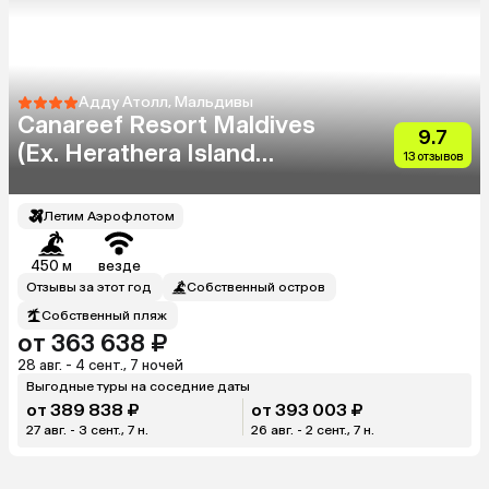
Адду Атолл, Мальдивы
Canareef Resort Maldives
9.7
(Ex. Herathera Island
13 отзывов
Resort)
Летим Аэрофлотом
450 м
везде
Отзывы за этот год
Собственный остров
Собственный пляж
от 363 638 ₽
28 авг. - 4 сент., 7 ночей
Выгодные туры на соседние даты
от 389 838 ₽
от 393 003 ₽
27 авг. - 3 сент., 7 н.
26 авг. - 2 сент., 7 н.