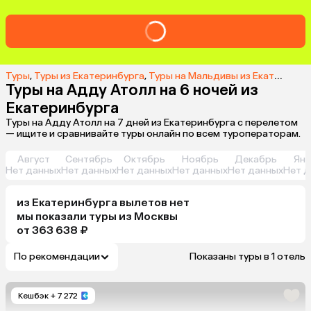
Туры
,
Туры из Екатеринбурга
,
Туры на Мальдивы из Екатеринбурга
Туры на Адду Атолл на 6 ночей из
Екатеринбурга
Туры на Адду Атолл на 7 дней из Екатеринбурга с перелетом
— ищите и сравнивайте туры онлайн по всем туроператорам.
Август
Сентябрь
Октябрь
Ноябрь
Декабрь
Янв
Нет данных
Нет данных
Нет данных
Нет данных
Нет данных
Нет д
из
Екатеринбурга
вылетов нет
мы показали туры
из
Москвы
от 363 638 ₽
По рекомендации
Показаны туры в 1 отель
Кешбэк
+ 7 272