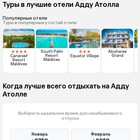
Туры в лучшие отели Адду Атолла
Популярные отели
Туры в популярные у гостей отели
★
★
★
★
★
★
★
South Palm
Abuharee
Resort
Grand
Canareef
Equator Village
Maldives
Resort
Maldives
Когда лучше всего отдыхать на Адду
Атолле
Выберите идеальное время для незабываемого
отпуска
Январь
Февраль