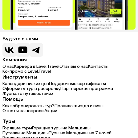
Будьте с нами
Компания
О нас
Карьера в Level.Travel
Отзывы о нас
Контакты
Ко-промо с Level.Travel
Инструменты
Календарь низких цен
Подарочные сертификаты
Оформить тур в рассрочку
Партнерская программа
Журнал о путешествиях
Помощь
Как забронировать тур?
Правила въезда и визы
Ответы на вопросы
Акции
Туры
Горящие туры
Горящие туры на Мальдивы
Путевки на Мальдивы
Туры на Мальдивы на 7 ночей
Горящие туры на море