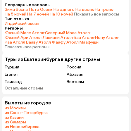
Популярные запросы
Зима
·
Весна
·
Лето
·
Осень
·
На одного
·
На двоих
·
На троих
·
На 5 ночей
·
На 7 ночей
·
На 10 ночей
·
Показать все запросы
Тип отдыха
Индийский океан
Регионы
Южный Мале Атолл
·
Северный Мале Атолл
·
Южный Ари Атолл
·
Лавиани Атолл
·
Баа Атолл
·
Нону Атолл
·
Раа Атолл
·
Вааву Атолл
·
Фаафу Атолл
·
Маафуши
·
Показать все регионы
Туры из Екатеринбурга в другие страны
Турция
Россия
Египет
Абхазия
Таиланд
Вьетнам
Остальные страны
ОАЭ
Мальдивы
Шри-Ланка
Индия
Вылеты из городов
Гонконг
Саудовская Аравия
из Москвы
из Санкт-Петербурга
из Казани
из Самары
из Новосибирска