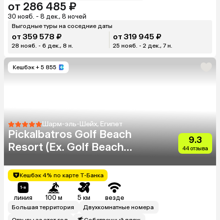
от 286 485 ₽
30 нояб. - 8 дек., 8 ночей
Выгодные туры на соседние даты
от 359 578 ₽
от 319 945 ₽
28 нояб. - 6 дек., 8 н.
25 нояб. - 2 дек., 7 н.
Кешбэк
+ 5 855
Шарм-эль-Шейх, Египет
Pickalbatros Golf Beach
9.3
Resort (Ex. Golf Beach
44 отзыва
Resort Sharm El Sheikh)
Кешбэк 4% по карте Т-Банка
линия
100 м
5 км
везде
Большая территория
Двухкомнатные номера
Отзывы за этот год
Собственный пляж