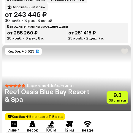
Собственный пляж
от 243 446 ₽
30 нояб. - 8 дек., 8 ночей
Выгодные туры на соседние даты
от 285 260 ₽
от 251 415 ₽
28 нояб. - 6 дек., 8 н.
25 нояб. - 2 дек., 7 н.
Кешбэк
+ 5 623
Шарм-эль-Шейх, Египет
Reef Oasis Blue Bay Resort
9.3
& Spa
38 отзывов
Кешбэк 4% по карте Т-Банка
линия
песок
100 м
12 км
везде