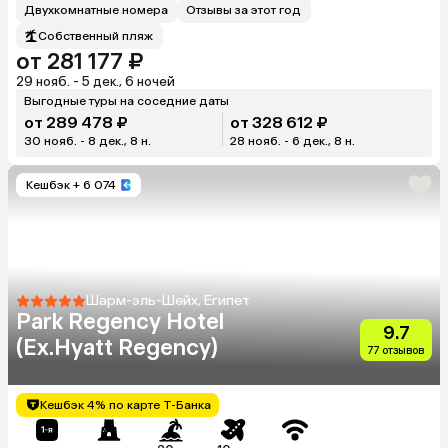
Двухкомнатные номера
Отзывы за этот год
Собственный пляж
от 281 177 ₽
29 нояб. - 5 дек., 6 ночей
Выгодные туры на соседние даты
от 289 478 ₽
от 328 612 ₽
30 нояб. - 8 дек., 8 н.
28 нояб. - 6 дек., 8 н.
Кешбэк
+ 6 074
Шарм-эль-Шейх, Египет
Park Regency Hotel
9.7
(Ex.Hyatt Regency)
77 отзывов
Кешбэк 4% по карте Т-Банка