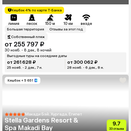
Кешбэк 4% по карте Т-Банка
линия
песок
150 м
10 км
везде
Большая территория
Отзывы за этот год
Собственный пляж
от 255 797 ₽
30 нояб. - 8 дек., 8 ночей
Выгодные туры на соседние даты
от 261 628 ₽
от 300 062 ₽
25 нояб. - 2 дек., 7 н.
28 нояб. - 6 дек., 8 н.
Кешбэк
+ 5 651
Макади Бэй, Хургада, Египет
Stella Gardens Resort &
9.7
Spa Makadi Bay
33 отзыва