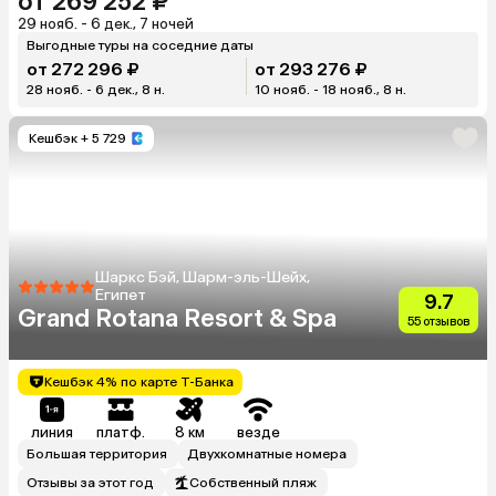
от 269 252 ₽
29 нояб. - 6 дек., 7 ночей
Выгодные туры на соседние даты
от 272 296 ₽
от 293 276 ₽
28 нояб. - 6 дек., 8 н.
10 нояб. - 18 нояб., 8 н.
Кешбэк
+ 5 729
Шаркс Бэй, Шарм-эль-Шейх,
Египет
9.7
Grand Rotana Resort & Spa
55 отзывов
Кешбэк 4% по карте Т-Банка
линия
платф.
8 км
везде
Большая территория
Двухкомнатные номера
Отзывы за этот год
Собственный пляж