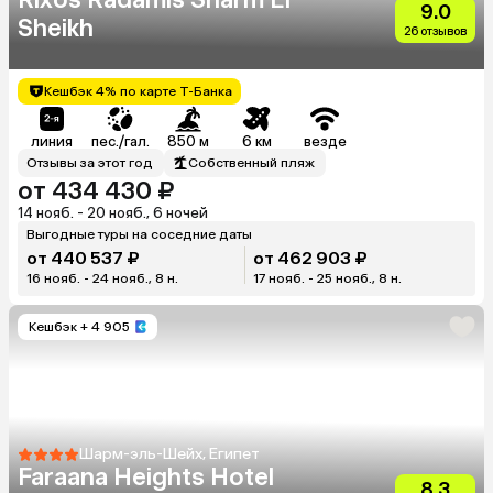
9.0
Sheikh
26 отзывов
Кешбэк 4% по карте Т-Банка
линия
пес./гал.
850 м
6 км
везде
Отзывы за этот год
Собственный пляж
от 434 430 ₽
14 нояб. - 20 нояб., 6 ночей
Выгодные туры на соседние даты
от 440 537 ₽
от 462 903 ₽
16 нояб. - 24 нояб., 8 н.
17 нояб. - 25 нояб., 8 н.
Кешбэк
+ 4 905
Шарм-эль-Шейх, Египет
Faraana Heights Hotel
8.3