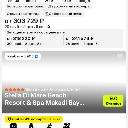
линия
песок
20 м
10 км
везде
Большая территория
Двухкомнатные номера
Отзывы за этот год
Собственный пляж
от 303 729 ₽
29 нояб. - 5 дек., 6 ночей
Выгодные туры на соседние даты
от 318 220 ₽
от 341 579 ₽
30 нояб. - 8 дек., 8 н.
28 нояб. - 6 дек., 8 н.
Кешбэк
+ 5 908
Макади Бэй, Хургада, Египет
Stella Di Mare Beach
9.0
Resort & Spa Makadi Bay
13 отзывов
(Ex.Stella Makadi Beach
Resort & Spa)
Кешбэк 4% по карте Т-Банка