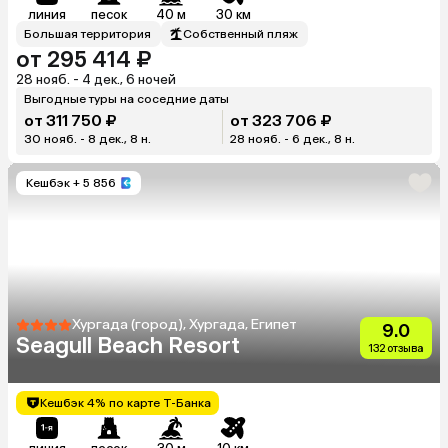
линия
песок
40 м
30 км
Большая территория
Собственный пляж
от 295 414 ₽
28 нояб. - 4 дек., 6 ночей
Выгодные туры на соседние даты
от 311 750 ₽
от 323 706 ₽
30 нояб. - 8 дек., 8 н.
28 нояб. - 6 дек., 8 н.
Кешбэк
+ 5 856
Хургада (город), Хургада, Египет
9.0
Seagull Beach Resort
132 отзыва
Кешбэк 4% по карте Т-Банка