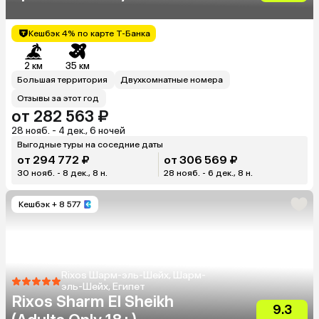
Кешбэк 4% по карте Т-Банка
2 км
35 км
Большая территория
Двухкомнатные номера
Отзывы за этот год
от 282 563 ₽
28 нояб. - 4 дек., 6 ночей
Выгодные туры на соседние даты
от 294 772 ₽
от 306 569 ₽
30 нояб. - 8 дек., 8 н.
28 нояб. - 6 дек., 8 н.
Кешбэк
+ 8 577
Rixos Шарм-эль-Шейх, Шарм-
эль-Шейх, Египет
Rixos Sharm El Sheikh
9.3