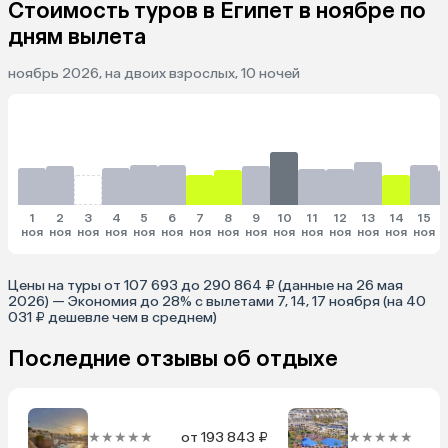
Стоимость туров в Египет в ноябре по
дням вылета
ноябрь 2026, на двоих взрослых, 10 ночей
1
2
3
4
5
6
7
8
9
10
11
12
13
14
15
ноя
ноя
ноя
ноя
ноя
ноя
ноя
ноя
ноя
ноя
ноя
ноя
ноя
ноя
ноя
Цены на туры от 107 693 до 290 864 ₽ (данные на 26 мая
2026) — Экономия до 28% с вылетами 7, 14, 17 ноября (на 40
031 ₽ дешевле чем в среднем)
Последние отзывы об отдыхе
★★★★★
от 193 843 ₽
★★★★★