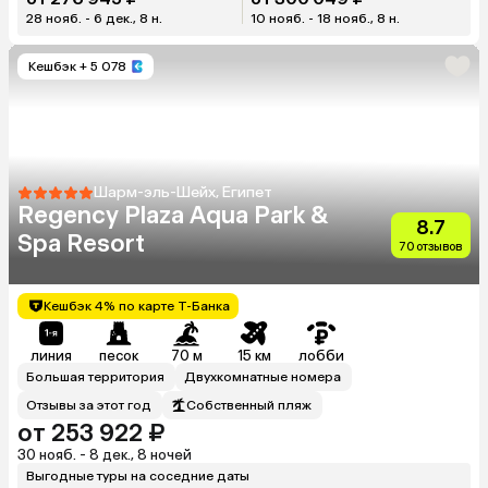
28 нояб. - 6 дек., 8 н.
10 нояб. - 18 нояб., 8 н.
Кешбэк
+ 5 078
Шарм-эль-Шейх, Египет
Regency Plaza Aqua Park &
8.7
Spa Resort
70 отзывов
Кешбэк 4% по карте Т-Банка
линия
песок
70 м
15 км
лобби
Большая территория
Двухкомнатные номера
Отзывы за этот год
Собственный пляж
от 253 922 ₽
30 нояб. - 8 дек., 8 ночей
Выгодные туры на соседние даты