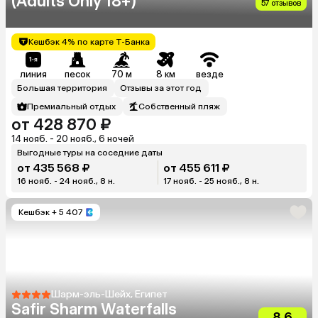
(Adults Only 18+)
57 отзывов
Кешбэк 4% по карте Т-Банка
линия
песок
70 м
8 км
везде
Большая территория
Отзывы за этот год
Премиальный отдых
Собственный пляж
от 428 870 ₽
14 нояб. - 20 нояб., 6 ночей
Выгодные туры на соседние даты
от 435 568 ₽
от 455 611 ₽
16 нояб. - 24 нояб., 8 н.
17 нояб. - 25 нояб., 8 н.
Кешбэк
+ 5 407
Шарм-эль-Шейх, Египет
Safir Sharm Waterfalls
8.6