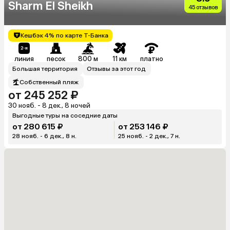
Sharm El Sheikh
45 отзывов
Кешбэк 4% по карте Т-Банка
линия
песок
800 м
11 км
платно
Большая территория
Отзывы за этот год
Собственный пляж
от 245 252 ₽
30 нояб. - 8 дек., 8 ночей
Выгодные туры на соседние даты
от 280 615 ₽
от 253 146 ₽
28 нояб. - 6 дек., 8 н.
25 нояб. - 2 дек., 7 н.