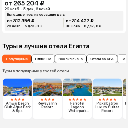
от 265 204 ₽
29 нояб. - 5 дек., 6 ночей
Выгодные туры на соседние даты
от 312 356 ₽
от 314 427 ₽
28 нояб. - 6 дек., 8 н.
30 нояб. - 8 дек., 8 н.
Туры в лучшие отели Египта
Популярные
Пляжные
Все включено
Отели со SPA
Тол
Туры в популярные у гостей отели
★
★
★
★
★
★
★
★
★
★
★
★
★
★
★
★
★
★
Amwaj Beach
Rewaya Inn
Parrotel
Pickalbatros
R
Club Aqua Park
Resort
Lagoon
Luxury Suites
& Spa
Waterpark
Resort
Resort