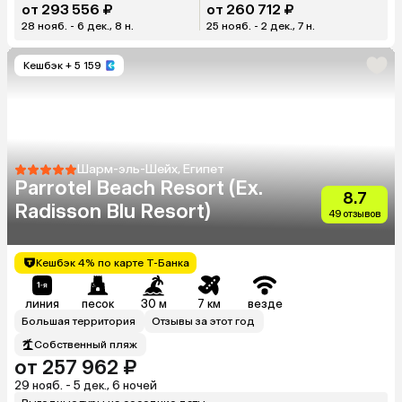
от 293 556 ₽
от 260 712 ₽
28 нояб. - 6 дек., 8 н.
25 нояб. - 2 дек., 7 н.
Кешбэк
+ 5 159
Шарм-эль-Шейх, Египет
Parrotel Beach Resort (Ex.
8.7
Radisson Blu Resort)
49 отзывов
Кешбэк 4% по карте Т-Банка
линия
песок
30 м
7 км
везде
Большая территория
Отзывы за этот год
Собственный пляж
от 257 962 ₽
29 нояб. - 5 дек., 6 ночей