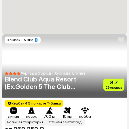
Кешбэк
+ 5 385
Хургада (город), Хургада, Египет
Blend Club Aqua Resort
8.7
(Ex.Golden 5 The Club
29 отзывов
Resort)
Кешбэк 4% по карте Т-Банка
линия
песок
700 м
10 км
лобби
Большая территория
Отзывы за этот год