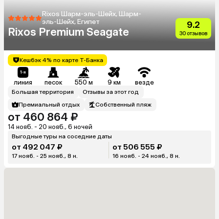
Rixos Шарм-эль-Шейх, Шарм-
эль-Шейх, Египет
9.2
Rixos Premium Seagate
30 отзывов
Кешбэк 4% по карте Т-Банка
линия
песок
550 м
9 км
везде
Большая территория
Отзывы за этот год
Премиальный отдых
Собственный пляж
от 460 864 ₽
14 нояб. - 20 нояб., 6 ночей
Выгодные туры на соседние даты
от 492 047 ₽
от 506 555 ₽
17 нояб. - 25 нояб., 8 н.
16 нояб. - 24 нояб., 8 н.