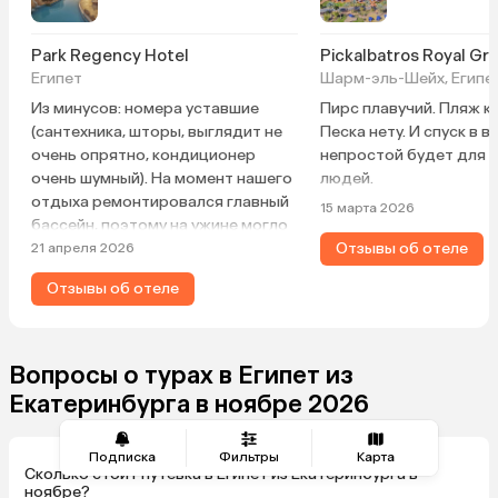
Park Regency Hotel
Pickalbatros Royal Gr
Египет
Шарм-эль-Шейх, Египе
Из минусов: номера уставшие
Пирс плавучий. Пляж к
(сантехника, шторы, выглядит не
Песка нету. И спуск в 
очень опрятно, кондиционер
непростой будет для 
очень шумный). На момент нашего
людей.
отдыха ремонтировался главный
15 марта 2026
бассейн, поэтому на ужине могло
быть шумно, и немного портился
Отзывы об отеле
21 апреля 2026
общий вид (но предупреждение
Отзывы об отеле
об этом было при покупке). Из
плюсов: красивая и ухоженная
территория, вкусная и
разнообразная еда, десерты
Вопросы о турах в Египет из
выше всех похвал. Большой
Екатеринбурга в ноябре 2026
красивый риф. Хорошее
обслуживание. Преимущества
клубного номера: отдельный
Подписка
Фильтры
Карта
Сколько стоит путевка в Египет из Екатеринбурга в
завтрак + отдельный пляж с доп.
ноябре?