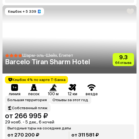
Кешбэк
+ 5 339
Шарм-эль-Шейх, Египет
9.3
Barcelo Tiran Sharm Hotel
64 отзыва
Кешбэк 4% по карте Т-Банка
линия
песок
100 м
12 км
везде
Большая территория
Отзывы за этот год
Собственный пляж
от 266 995 ₽
29 нояб. - 5 дек., 6 ночей
Выгодные туры на соседние даты
от 270 200 ₽
от 311 581 ₽