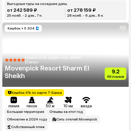
Выгодные туры на соседние даты
от 242 589 ₽
от 278 159 ₽
25 нояб. - 2 дек., 7 н.
28 нояб. - 6 дек., 8 н.
Кешбэк
+ 5 304
Наама Бэй, Шарм-эль-Шейх,
Египет
Movenpick Resort Sharm El
9.2
Sheikh
68 отзывов
Кешбэк 4% по карте Т-Банка
линия
песок
50 м
10 км
везде
Большая территория
Отзывы за этот год
Обновлен в 2024 году
Сеть отелей Movenpick
Собственный пляж