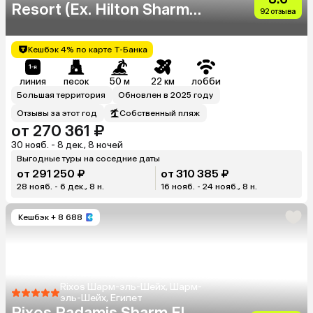
Resort (Ex. Hilton Sharm
92 отзыва
Waterfalls Resort)
Кешбэк 4% по карте Т-Банка
линия
песок
50 м
22 км
лобби
Большая территория
Обновлен в 2025 году
Отзывы за этот год
Собственный пляж
от 270 361 ₽
30 нояб. - 8 дек., 8 ночей
Выгодные туры на соседние даты
от 291 250 ₽
от 310 385 ₽
28 нояб. - 6 дек., 8 н.
16 нояб. - 24 нояб., 8 н.
Кешбэк
+ 8 688
Rixos Шарм-эль-Шейх, Шарм-
эль-Шейх, Египет
Rixos Radamis Sharm El