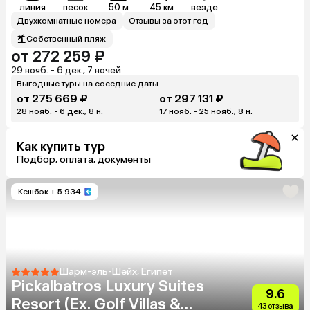
линия
песок
50 м
45 км
везде
Двухкомнатные номера
Отзывы за этот год
Собственный пляж
от 272 259 ₽
29 нояб. - 6 дек., 7 ночей
Выгодные туры на соседние даты
от 275 669 ₽
от 297 131 ₽
28 нояб. - 6 дек., 8 н.
17 нояб. - 25 нояб., 8 н.
Как купить тур
Подбор, оплата, документы
Кешбэк
+ 5 934
Шарм-эль-Шейх, Египет
Pickalbatros Luxury Suites
9.6
Resort (Ex. Golf Villas &
43 отзыва