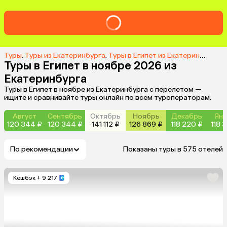
Туры
,
Туры из Екатеринбурга
,
Туры в Египет из Екатеринбурга
,
Т
Туры в Египет в ноябре 2026 из
Екатеринбурга
Туры в Египет в ноябре из Екатеринбурга с перелетом —
ищите и сравнивайте туры онлайн по всем туроператорам.
Август
Сентябрь
Октябрь
Ноябрь
Декабрь
Янв
120 344 ₽
120 344 ₽
141 112 ₽
126 869 ₽
118 220 ₽
118 
По рекомендации
Показаны туры в 575 отелей
Кешбэк
+ 9 217