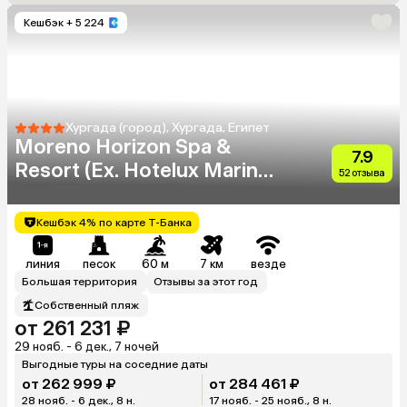
Кешбэк
+ 5 224
Хургада (город), Хургада, Египет
Moreno Horizon Spa &
7.9
Resort (Ex. Hotelux Marina
52 отзыва
Beach)
Кешбэк 4% по карте Т-Банка
линия
песок
60 м
7 км
везде
Большая территория
Отзывы за этот год
Собственный пляж
от 261 231 ₽
29 нояб. - 6 дек., 7 ночей
Выгодные туры на соседние даты
от 262 999 ₽
от 284 461 ₽
28 нояб. - 6 дек., 8 н.
17 нояб. - 25 нояб., 8 н.