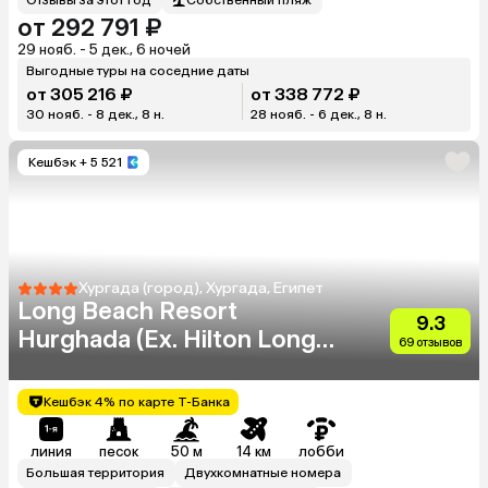
от 292 791 ₽
29 нояб. - 5 дек., 6 ночей
Выгодные туры на соседние даты
от 305 216 ₽
от 338 772 ₽
30 нояб. - 8 дек., 8 н.
28 нояб. - 6 дек., 8 н.
Кешбэк
+ 5 521
Хургада (город), Хургада, Египет
Long Beach Resort
9.3
Hurghada (Ex. Hilton Long
69 отзывов
Beach Resort)
Кешбэк 4% по карте Т-Банка
линия
песок
50 м
14 км
лобби
Большая территория
Двухкомнатные номера