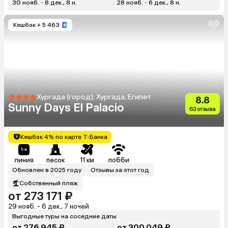
30 нояб. - 8 дек., 8 н.
28 нояб. - 6 дек., 8 н.
Кешбэк
+ 5 463
Хургада (город), Хургада, Египет
8.8
Sunny Days El Palacio
63 отзыва
Кешбэк 4% по карте Т-Банка
линия
песок
11 км
лобби
Обновлен в 2025 году
Отзывы за этот год
Собственный пляж
от 273 171 ₽
29 нояб. - 6 дек., 7 ночей
Выгодные туры на соседние даты
от 276 945 ₽
от 300 049 ₽