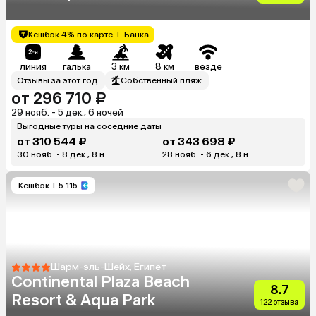
Suites)
Кешбэк 4% по карте Т-Банка
линия
галька
3 км
8 км
везде
Отзывы за этот год
Собственный пляж
от 296 710 ₽
29 нояб. - 5 дек., 6 ночей
Выгодные туры на соседние даты
от 310 544 ₽
от 343 698 ₽
30 нояб. - 8 дек., 8 н.
28 нояб. - 6 дек., 8 н.
Кешбэк
+ 5 115
Шарм-эль-Шейх, Египет
Continental Plaza Beach
8.7
Resort & Aqua Park
122 отзыва