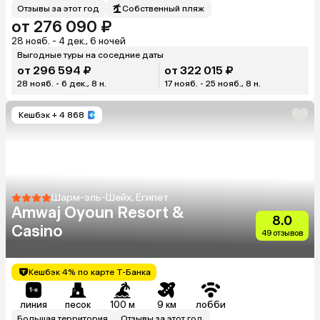
Отзывы за этот год
Собственный пляж
от 276 090 ₽
28 нояб. - 4 дек., 6 ночей
Выгодные туры на соседние даты
от 296 594 ₽
от 322 015 ₽
28 нояб. - 6 дек., 8 н.
17 нояб. - 25 нояб., 8 н.
Кешбэк
+ 4 868
Шарм-эль-Шейх, Египет
Amwaj Oyoun Resort &
8.0
Casino
49 отзывов
Кешбэк 4% по карте Т-Банка
линия
песок
100 м
9 км
лобби
Большая территория
Отзывы за этот год