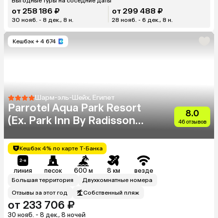
Выгодные туры на соседние даты
от 258 186 ₽
от 299 488 ₽
30 нояб. - 8 дек., 8 н.
28 нояб. - 6 дек., 8 н.
Кешбэк
+ 4 674
Шарм-эль-Шейх, Египет
Parrotel Aqua Park Resort
8.0
(Ex. Park Inn By Radisson
46 отзывов
Sharm)
Кешбэк 4% по карте Т-Банка
линия
песок
600 м
8 км
везде
Большая территория
Двухкомнатные номера
Отзывы за этот год
Собственный пляж
от 233 706 ₽
30 нояб. - 8 дек., 8 ночей