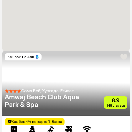
Кешбэк
+ 5 445
Сома Бей, Хургада, Египет
Amwaj Beach Club Aqua
8.9
Park & Spa
148 отзывов
Кешбэк 4% по карте Т-Банка