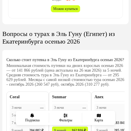
Холодильник заполнен м
места в нем практически н
Можно купаться
проходит в ресторане при 
завтрак очень скромный,
одно и то же: сосиски, ва
Вопросы о турах в Эль Гуну (Египет) из
огурцы, помидоры, сыр, л
непонятно из чего, жарен
Екатеринбурга осенью 2026
баклажаны, похлебка и н
фрукты в сиропе, можно з
яичницу или омлет, кофе 
Сколько стоит путевка в Эль Гуну из Екатеринбурга осенью 2026?
заказываешь. Звучит, как 
Минимальная стоимость путевки на двоих взрослых осенью 2026
хватает, но это все нарез
— от 141 866 рублей (цена актуальна на 26 мая 2026) за 5 ночей.
Средняя стоимость тура в Эль Гуну из Екатеринбурга — от 295
тонким слоем, и есть на 
629 рублей. Месяцы с самой низкой стоимостью тура осенью 2026
даже 6 дней надоедает. В
- сентябрь 2026 (260 547 руб), октябрь 2026 (310 277 руб).
самый дешевый ужин на 
обходится в 2 тыс. фунтов,
Coral
Sunmar
Anex
добавляют налог, так что 
его прибавить. В целом во
3 ночи
—
3 ночи
—
3 ночи
—
кафешках кормят одним и
5 ночей
—
5 ночей
—
5 ночей
—
по разной цене, порции х
Подписка
Фильтры
Карта
7 ночей
—
7 ночей
—
7 ночей
183 841 ₽
где не сядешь, а есть пос
9 ночей
204 082 ₽
9 ночей
162 916 ₽
9 ночей
285 197 ₽