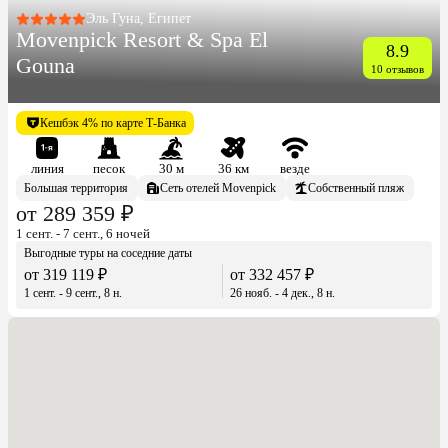
Эль Гуна, Египет
Movenpick Resort & Spa El
8.9
Gouna
10 отзывов
Кешбэк 4% по карте Т-Банка
линия
песок
30 м
36 км
везде
Большая территория
Сеть отелей Movenpick
Собственный пляж
от 289 359 ₽
1 сент. - 7 сент., 6 ночей
Выгодные туры на соседние даты
от 319 119 ₽
от 332 457 ₽
1 сент. - 9 сент., 8 н.
26 нояб. - 4 дек., 8 н.