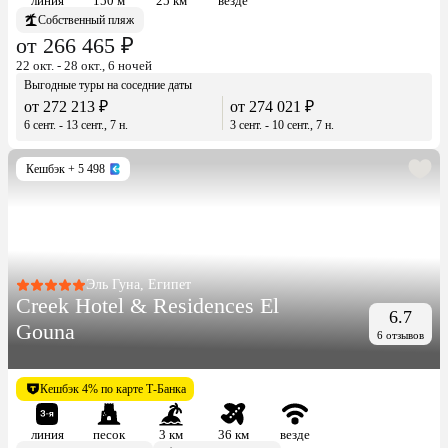
линия
150 м
25 км
везде
Собственный пляж
от 266 465 ₽
22 окт. - 28 окт., 6 ночей
Выгодные туры на соседние даты
от 272 213 ₽
от 274 021 ₽
6 сент. - 13 сент., 7 н.
3 сент. - 10 сент., 7 н.
Кешбэк
+ 5 498
Эль Гуна, Египет
Creek Hotel & Residences El
6.7
Gouna
6 отзывов
Кешбэк 4% по карте Т-Банка
линия
песок
3 км
36 км
везде