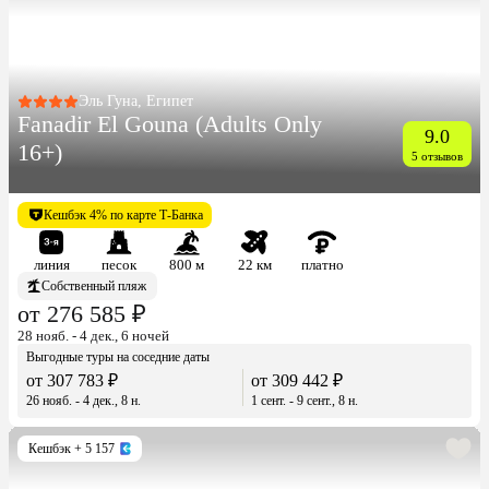
Эль Гуна, Египет
Fanadir El Gouna (Adults Only
9.0
16+)
5 отзывов
Кешбэк 4% по карте Т-Банка
линия
песок
800 м
22 км
платно
Собственный пляж
от 276 585 ₽
28 нояб. - 4 дек., 6 ночей
Выгодные туры на соседние даты
от 307 783 ₽
от 309 442 ₽
26 нояб. - 4 дек., 8 н.
1 сент. - 9 сент., 8 н.
Кешбэк
+ 5 157