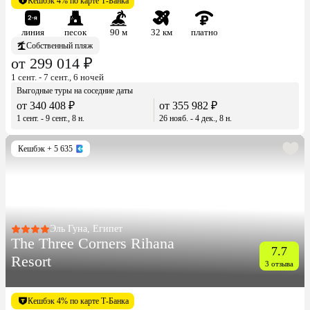
Кешбэк 4% по карте Т-Банка
линия
песок
90 м
32 км
платно
Собственный пляж
от 299 014 ₽
1 сент. - 7 сент., 6 ночей
Выгодные туры на соседние даты
от 340 408 ₽
от 355 982 ₽
1 сент. - 9 сент., 8 н.
26 нояб. - 4 дек., 8 н.
Кешбэк
+ 5 635
Эль Гуна, Египет
The Three Corners Rihana
7.7
Resort
3 отзыва
Кешбэк 4% по карте Т-Банка