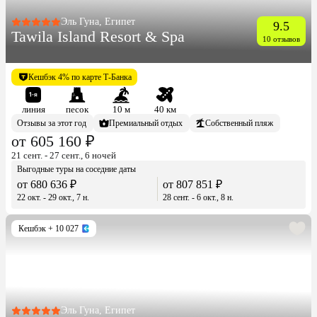
Эль Гуна, Египет
9.5
Tawila Island Resort & Spa
10 отзывов
Кешбэк 4% по карте Т-Банка
линия
песок
10 м
40 км
Отзывы за этот год
Премиальный отдых
Собственный пляж
от 605 160 ₽
21 сент. - 27 сент., 6 ночей
Выгодные туры на соседние даты
от 680 636 ₽
от 807 851 ₽
22 окт. - 29 окт., 7 н.
28 сент. - 6 окт., 8 н.
Кешбэк
+ 10 027
Эль Гуна, Египет