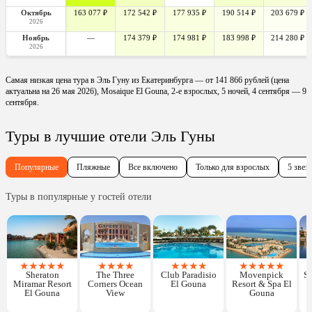
Октябрь
163 077 ₽
172 542 ₽
177 935 ₽
190 514 ₽
203 679 ₽
2026
Ноябрь
—
174 379 ₽
174 981 ₽
183 998 ₽
214 280 ₽
2026
Самая низкая цена тура в Эль Гуну из Екатеринбурга — от 141 866 рублей (цена
актуальна на 26 мая 2026), Mosaique El Gouna, 2-е взрослых, 5 ночей, 4 сентября — 9
сентября.
Туры в лучшие отели Эль Гуны
Популярные
Пляжные
Все включено
Только для взрослых
5 звез
Туры в популярные у гостей отели
★
★
★
★
★
★
★
★
★
★
★
★
★
★
★
★
★
★
Sheraton
The Three
Club Paradisio
Movenpick
St
Miramar Resort
Corners Ocean
El Gouna
Resort & Spa El
El Gouna
View
Gouna