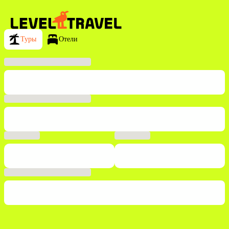
Туры
Отели