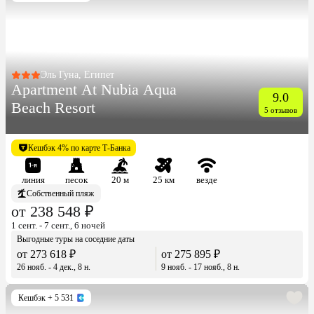
Эль Гуна, Египет
Apartment At Nubia Aqua
9.0
Beach Resort
5 отзывов
Кешбэк 4% по карте Т-Банка
линия
песок
20 м
25 км
везде
Собственный пляж
от 238 548 ₽
1 сент. - 7 сент., 6 ночей
Выгодные туры на соседние даты
от 273 618 ₽
от 275 895 ₽
26 нояб. - 4 дек., 8 н.
9 нояб. - 17 нояб., 8 н.
Кешбэк
+ 5 531