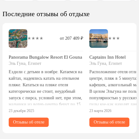
Последние отзывы об отдыхе
★★★★
от 207 409 ₽
★★★
Panorama Bungalow Resort El Gouna
Captains Inn Hotel
Эль Гуна, Египет
Эль Гуна, Египет
Ездили с детьми в ноябре. Катаемся на
Расположение отеля отлич
кайтах, надеялись катать на отельном
центре, пляж в 5 минутах
пляже. Кататься на пляже отеля
кафешек, алкогольный маг
категорически не стоит, неудобный
В целом Эльгуна не польз
запуск с пирса, условий нет, при этом,
популярностью у русских 
мальчики из вотер-центра берут по 15
гиды кое-как находят дан
€ с человека за катание на собственном
23 декабря 2025
по-русски, естественно, т
23 марта 2026
оборудовании без посторонней
говорит. Мы были в марте
Отзывы об отеле
Отзывы об отеле
помощи. Ездили на такси на другой
было очень пустынно, но 
пляж. В остальном отель отличный.
окончания народу стало п
Двухкомнатный номер для семьи —
много. Активностей здесь