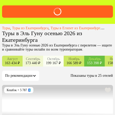
Туры
,
Туры из Екатеринбурга
,
Туры в Египет из Екатеринбурга
,
Туры в
Туры в Эль Гуну осенью 2026 из
Екатеринбурга
Туры в Эль Гуну осенью 2026 из Екатеринбурга с перелетом — ищите
и сравнивайте туры онлайн по всем туроператорам.
Август
Сентябрь
Октябрь
Ноябрь
Декабрь
Янв
163 434 ₽
173 440 ₽
199 167 ₽
166 589 ₽
153 398 ₽
158 
По рекомендации
Показаны туры в 25 отелей
Кешбэк
+ 5 787