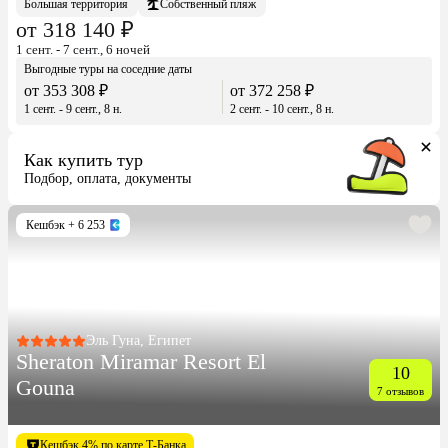
Большая территория
Собственный пляж
от 318 140 ₽
1 сент. - 7 сент., 6 ночей
Выгодные туры на соседние даты
от 353 308 ₽
от 372 258 ₽
1 сент. - 9 сент., 8 н.
2 сент. - 10 сент., 8 н.
Как купить тур
Подбор, оплата, документы
Кешбэк
+ 6 253
Эль Гуна, Египет
Sheraton Miramar Resort El
10
Gouna
7 отзывов
Кешбэк 4% по карте Т-Банка