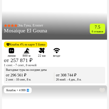
Эль Гуна, Египет
7.5
Mosaique El Gouna
6 отзывов
Кешбэк 4% по карте Т-Банка
линия
800 м
22 км
везде
от 257 871 ₽
1 сент. - 7 сент., 6 ночей
Выгодные туры на соседние даты
от 296 561 ₽
от 308 744 ₽
2 сент. - 10 сент., 8 н.
26 нояб. - 4 дек., 8 н.
Кешбэк
+ 4 999