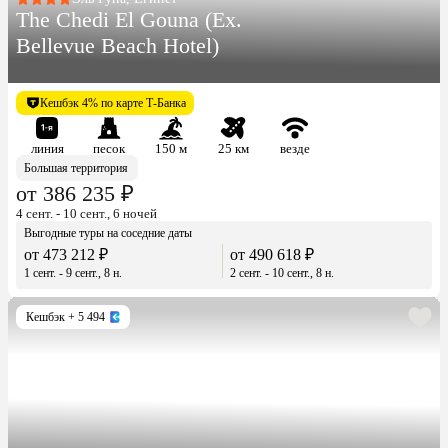
The Chedi El Gouna (Ex.
Bellevue Beach Hotel)
Кешбэк 4% по карте Т-Банка
линия
песок
150 м
25 км
везде
Большая территория
от 386 235 ₽
4 сент. - 10 сент., 6 ночей
Выгодные туры на соседние даты
от 473 212 ₽
от 490 618 ₽
1 сент. - 9 сент., 8 н.
2 сент. - 10 сент., 8 н.
Кешбэк
+ 5 494