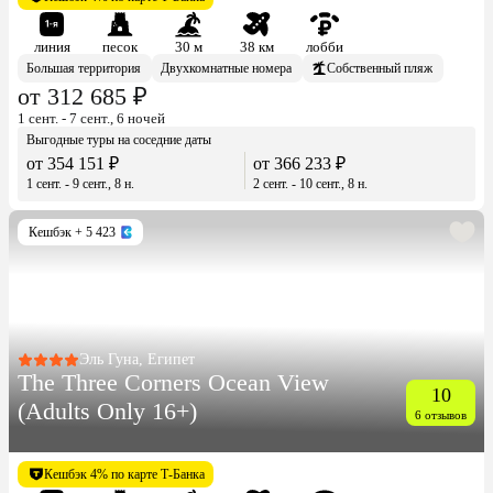
линия
песок
30 м
38 км
лобби
Большая территория
Двухкомнатные номера
Собственный пляж
от 312 685 ₽
1 сент. - 7 сент., 6 ночей
Выгодные туры на соседние даты
от 354 151 ₽
от 366 233 ₽
1 сент. - 9 сент., 8 н.
2 сент. - 10 сент., 8 н.
Кешбэк
+ 5 423
Эль Гуна, Египет
The Three Corners Ocean View
10
(Adults Only 16+)
6 отзывов
Кешбэк 4% по карте Т-Банка