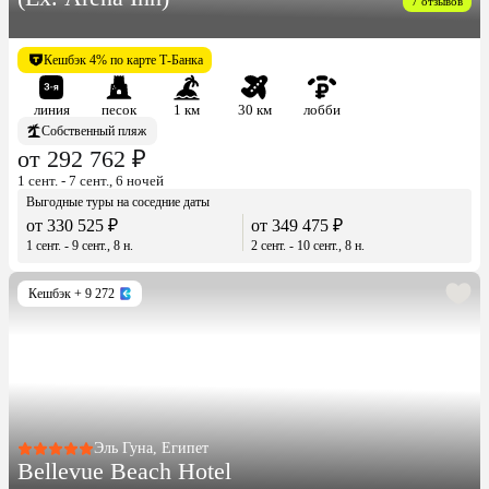
7 отзывов
Кешбэк 4% по карте Т-Банка
линия
песок
1 км
30 км
лобби
Собственный пляж
от 292 762 ₽
1 сент. - 7 сент., 6 ночей
Выгодные туры на соседние даты
от 330 525 ₽
от 349 475 ₽
1 сент. - 9 сент., 8 н.
2 сент. - 10 сент., 8 н.
Кешбэк
+ 9 272
Эль Гуна, Египет
Bellevue Beach Hotel