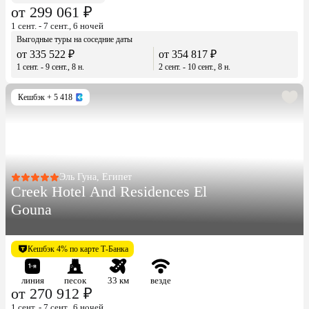
от 299 061 ₽
1 сент. - 7 сент., 6 ночей
Выгодные туры на соседние даты
от 335 522 ₽
от 354 817 ₽
1 сент. - 9 сент., 8 н.
2 сент. - 10 сент., 8 н.
Кешбэк
+ 5 418
Эль Гуна, Египет
Creek Hotel And Residences El
Gouna
Кешбэк 4% по карте Т-Банка
линия
песок
33 км
везде
от 270 912 ₽
1 сент. - 7 сент., 6 ночей