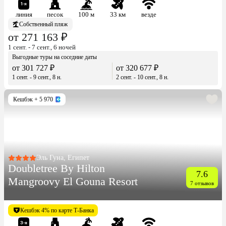
линия
песок
100 м
33 км
везде
Собственный пляж
от 271 163 ₽
1 сент. - 7 сент., 6 ночей
Выгодные туры на соседние даты
от 301 727 ₽
от 320 677 ₽
1 сент. - 9 сент., 8 н.
2 сент. - 10 сент., 8 н.
Кешбэк
+ 5 970
Эль Гуна, Египет
Doubletree By Hilton
7.6
Mangroovy El Gouna Resort
7 отзывов
Кешбэк 4% по карте Т-Банка