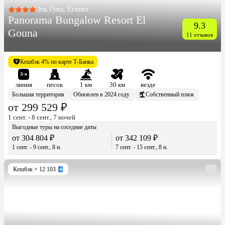
Эль Гуна, Египет
Panorama Bungalow Resort El
9.3
Gouna
11 отзывов
Кешбэк 4% по карте Т-Банка
линия
песок
1 км
30 км
везде
Большая территория
Обновлен в 2024 году
Собственный пляж
от 299 529 ₽
1 сент. - 8 сент., 7 ночей
Выгодные туры на соседние даты
от 304 804 ₽
от 342 109 ₽
1 сент. - 9 сент., 8 н.
7 сент. - 15 сент., 8 н.
Кешбэк
+ 12 103