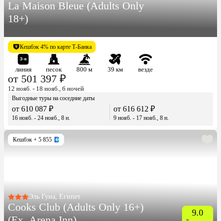
La Maison Bleue (Adults Only
18+)
Кешбэк 4% по карте Т-Банка
линия
песок
800 м
39 км
везде
от 501 397 ₽
12 нояб. - 18 нояб., 6 ночей
Выгодные туры на соседние даты
от 610 087 ₽
от 616 612 ₽
16 нояб. - 24 нояб., 8 н.
9 нояб. - 17 нояб., 8 н.
Кешбэк
+ 5 855
Эль Гуна, Египет
Cooks Club (Adults Only 16+)
9.0
(Ex. Arena Inn)