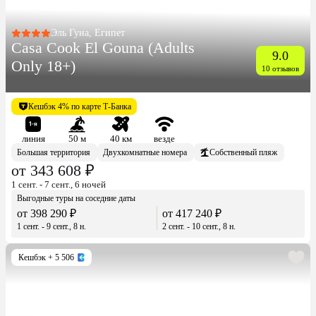
Эль Гуна, Египет
Casa Cook El Gouna (Adults
9.0
Only 18+)
10 отзывов
Кешбэк 4% по карте Т-Банка
линия
50 м
40 км
везде
Большая территория
Двухкомнатные номера
Собственный пляж
от 343 608 ₽
1 сент. - 7 сент., 6 ночей
Выгодные туры на соседние даты
от 398 290 ₽
от 417 240 ₽
1 сент. - 9 сент., 8 н.
2 сент. - 10 сент., 8 н.
Кешбэк
+ 5 506