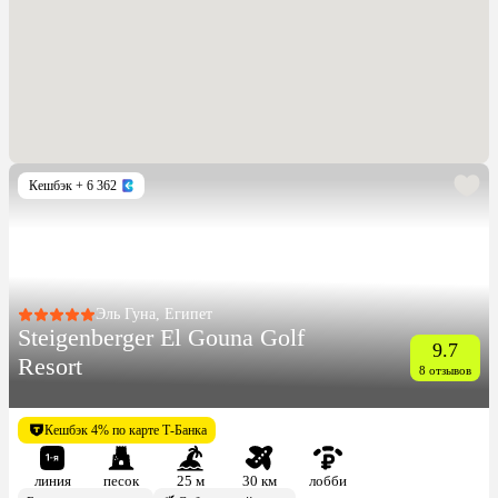
Кешбэк
+ 6 362
Эль Гуна, Египет
Steigenberger El Gouna Golf
9.7
Resort
8 отзывов
Кешбэк 4% по карте Т-Банка
линия
песок
25 м
30 км
лобби