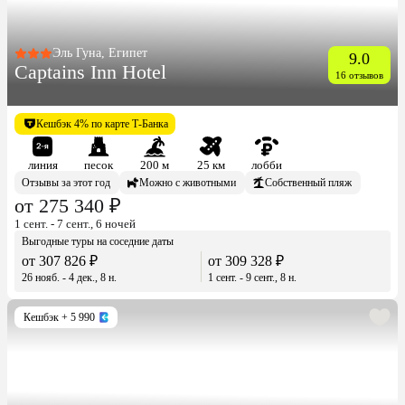
Эль Гуна, Египет
9.0
Captains Inn Hotel
16 отзывов
Кешбэк 4% по карте Т-Банка
линия
песок
200 м
25 км
лобби
Отзывы за этот год
Можно с животными
Собственный пляж
от 275 340 ₽
1 сент. - 7 сент., 6 ночей
Выгодные туры на соседние даты
от 307 826 ₽
от 309 328 ₽
26 нояб. - 4 дек., 8 н.
1 сент. - 9 сент., 8 н.
Кешбэк
+ 5 990