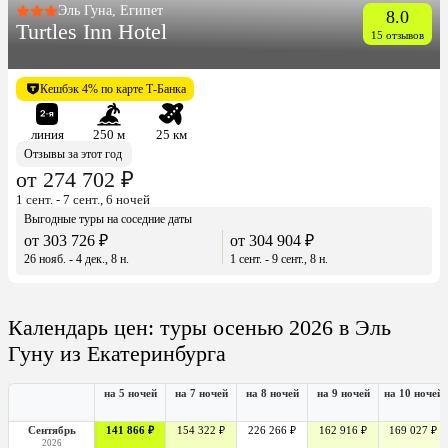
Эль Гуна, Египет
8.0
Turtles Inn Hotel
15 отзывов
Кешбэк 4% по карте Т-Банка
линия
250 м
25 км
Отзывы за этот год
от 274 702 ₽
1 сент. - 7 сент., 6 ночей
Выгодные туры на соседние даты
от 303 726 ₽
от 304 904 ₽
26 нояб. - 4 дек., 8 н.
1 сент. - 9 сент., 8 н.
Календарь цен: туры осенью 2026 в Эль
Гуну из Екатеринбурга
на 5 ночей
на 7 ночей
на 8 ночей
на 9 ночей
на 10 ночей
Сентябрь
141 866 ₽
154 322 ₽
226 266 ₽
162 916 ₽
169 027 ₽
2026