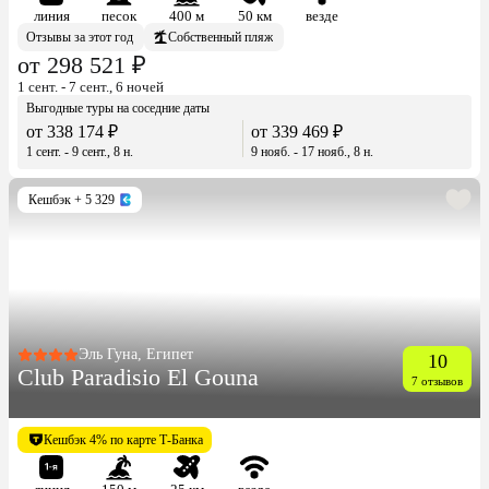
линия
песок
400 м
50 км
везде
Отзывы за этот год
Собственный пляж
от 298 521 ₽
1 сент. - 7 сент., 6 ночей
Выгодные туры на соседние даты
от 338 174 ₽
от 339 469 ₽
1 сент. - 9 сент., 8 н.
9 нояб. - 17 нояб., 8 н.
Кешбэк
+ 5 329
Эль Гуна, Египет
10
Club Paradisio El Gouna
7 отзывов
Кешбэк 4% по карте Т-Банка