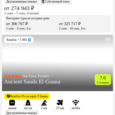
Двухкомнатные номера
Собственный пляж
от 274 943 ₽
1 сент. - 7 сент., 6 ночей
Выгодные туры на соседние даты
от 306 767 ₽
от 325 717 ₽
1 сент. - 9 сент., 8 н.
2 сент. - 10 сент., 8 н.
Кешбэк
+ 5 981
Эль Гуна, Египет
7.0
Ancient Sands El Gouna
5 отзывов
Кешбэк 4% по карте Т-Банка
линия
песок
2 км
25 км
лобби
Двухкомнатные номера