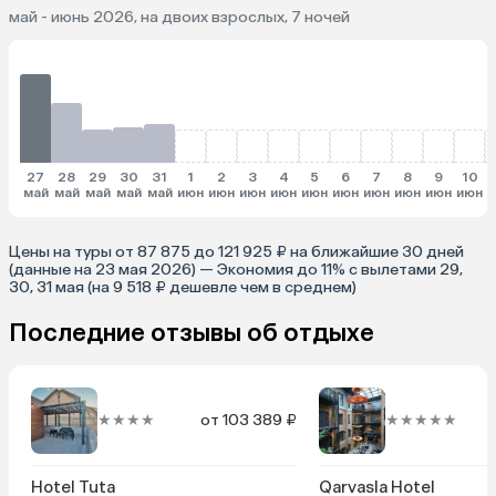
май - июнь 2026, на двоих взрослых, 7 ночей
27
28
29
30
31
1
2
3
4
5
6
7
8
9
10
май
май
май
май
май
июн
июн
июн
июн
июн
июн
июн
июн
июн
июн
и
Цены на туры от 87 875 до 121 925 ₽ на ближайшие 30 дней
(данные на 23 мая 2026) — Экономия до 11% с вылетами 29,
30, 31 мая (на 9 518 ₽ дешевле чем в среднем)
Последние отзывы об отдыхе
★★★★
от 103 389 ₽
★★★★★
Hotel Tuta
Qarvasla Hotel