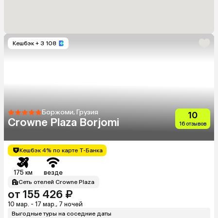
Кешбэк
+ 3 108
Боржоми, Грузия
10
Crowne Plaza Borjomi
16 отзывов
Кешбэк 4% по карте Т-Банка
175 км
везде
Сеть отелей Crowne Plaza
от 155 426 ₽
10 мар. - 17 мар., 7 ночей
Выгодные туры на соседние даты