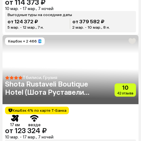
от 114 373 ₽
10 мар. - 17 мар., 7 ночей
Выгодные туры на соседние даты
от 124 372 ₽
от 379 582 ₽
5 мар. - 12 мар., 7 н.
2 мар. - 10 мар., 8 н.
Кешбэк
+ 2 466
Тбилиси, Грузия
Shota Rustaveli Boutique
10
Hotel (Шота Руставели
42 отзыва
Бутик Отель)
Кешбэк 4% по карте Т-Банка
17 км
везде
от 123 324 ₽
10 мар. - 17 мар., 7 ночей