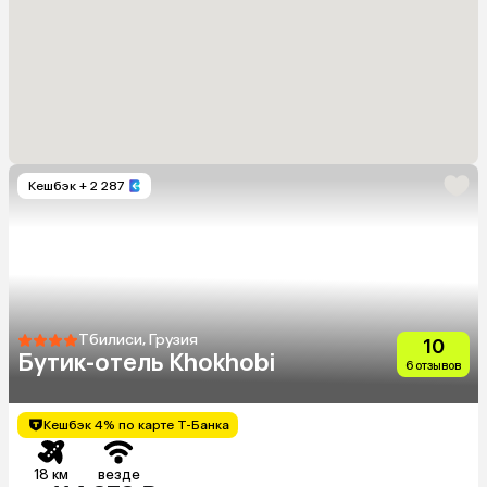
Кешбэк
+ 2 287
Тбилиси, Грузия
10
Бутик-отель Khokhobi
6 отзывов
Кешбэк 4% по карте Т-Банка
18 км
везде