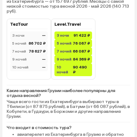
из Екатеринбурга — от 157 697 рублей. Месяцы с самой
низкой стоимостью тура весной 2026 - май 2026 (140 713
руб).
TezTour
Level.Travel
3 ночи
—
3 ночи
91 422 ₽
5 ночей
86 702 ₽
5 ночей
76 067 ₽
7 ночей
78 627 ₽
7 ночей
66 087 ₽
9 ночей
—
9 ночей
84 369 ₽
10 ночей
—
10
90 490
ночей
₽
Какие направления Грузии наиболее популярны для
отдыха весной?
Чаще всего гости из Екатеринбурга выбирают туры в
Тбилиси (от 87 875 рублей), в Батуми (от 66 087 рублей), в
Кобулети, в Гудаури, в Боржоми и другие направления
Грузии.
Что входит в стоимость тура?
авиаперелет из Екатеринбурга в Грузию и обратно