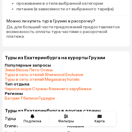
проживание в отеле выбранной категории
питание (в зависимости от выбранного тарифа)
Можно ли купить тур в Грузию в рассрочку?
Да, для большей части предложений предоставляется
возможность оплаты тура частями с рассрочкой
платежа.
Туры из Екатеринбурга на курорты Грузии
Популярные запросы
Зима
·
Весна
·
Лето
·
Осень
·
Туры в сеть отелей Sherwood Exclusive
·
Туры в сеть отелей Megasaray hotels
Тип отдыха
Черное море
·
Страны ближнего зарубежья
Регионы
Батуми
·
Тбилиси
·
Гудаури
Туры из Екатеринбурга в другие страны
Турция
Россия
Подписка
Фильтры
Карта
Египет
Абхазия