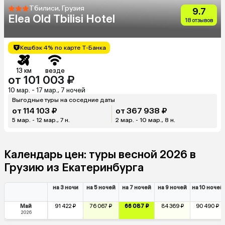
Тбилиси, Грузия
9.7
Elea Old Tbilisi Hotel
18 отзывов
Кешбэк 4% по карте Т-Банка
13 км
везде
от 101 003 ₽
10 мар. - 17 мар., 7 ночей
Выгодные туры на соседние даты
от 114 103 ₽
от 367 938 ₽
5 мар. - 12 мар., 7 н.
2 мар. - 10 мар., 8 н.
Календарь цен: туры весной 2026 в
Грузию из Екатеринбурга
на 3 ночи
на 5 ночей
на 7 ночей
на 9 ночей
на 10 ночей
Май
91 422 ₽
76 067 ₽
66 087 ₽
84 369 ₽
90 490 ₽
2026