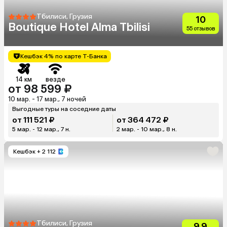
Тбилиси, Грузия
10
Boutique Hotel Alma Tbilisi
55 отзывов
Кешбэк 4% по карте Т-Банка
14 км
везде
от 98 599 ₽
10 мар. - 17 мар., 7 ночей
Выгодные туры на соседние даты
от 111 521 ₽
от 364 472 ₽
5 мар. - 12 мар., 7 н.
2 мар. - 10 мар., 8 н.
Кешбэк
+ 2 112
Тбилиси, Грузия
9.9