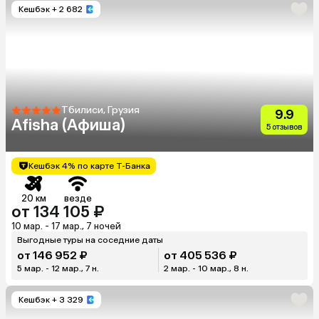
Кешбэк
+ 2 682
Тбилиси, Грузия
9.9
Afisha (Афиша)
5 отзывов
Кешбэк 4% по карте Т-Банка
20 км
везде
от 134 105 ₽
10 мар. - 17 мар., 7 ночей
Выгодные туры на соседние даты
от 146 952 ₽
от 405 536 ₽
5 мар. - 12 мар., 7 н.
2 мар. - 10 мар., 8 н.
Кешбэк
+ 3 329