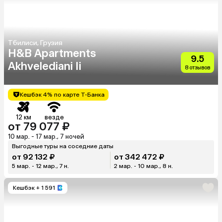
Тбилиси, Грузия
H&B Apartments
9.5
Akhvelediani Ii
8 отзывов
Кешбэк 4% по карте Т-Банка
12 км
везде
от 79 077 ₽
10 мар. - 17 мар., 7 ночей
Выгодные туры на соседние даты
от 92 132 ₽
от 342 472 ₽
5 мар. - 12 мар., 7 н.
2 мар. - 10 мар., 8 н.
Кешбэк
+ 1 591