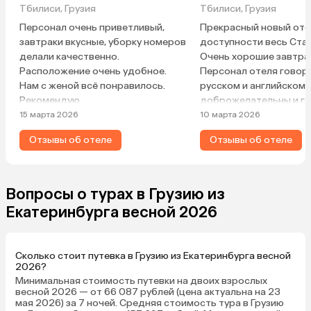
Тбилиси, Грузия
Тбилиси, Грузия
Персонал очень приветливый,
Прекрасный новый отел
завтраки вкусные, уборку номеров
доступности весь Ста
делали качественно.
Очень хорошие завтра
Расположение очень удобное.
Персонал отеля говор
Нам с женой всё понравилось.
русском и английском,
Рекомендую.
доброжелательны и г
помочь во всех вопрос
15 марта 2026
10 марта 2026
Отзывы об отеле
Отзывы об отеле
Вопросы о турах в Грузию из
Екатеринбурга весной 2026
Сколько стоит путевка в Грузию из Екатеринбурга весной
2026?
Минимальная стоимость путевки на двоих взрослых
весной 2026 — от 66 087 рублей (цена актуальна на 23
мая 2026) за 7 ночей. Средняя стоимость тура в Грузию