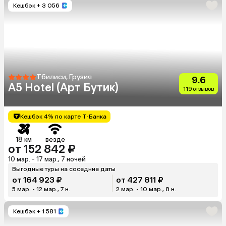
Кешбэк
+ 3 056
Тбилиси, Грузия
9.6
A5 Hotel (Арт Бутик)
119 отзывов
Кешбэк 4% по карте Т-Банка
18 км
везде
от 152 842 ₽
10 мар. - 17 мар., 7 ночей
Выгодные туры на соседние даты
от 164 923 ₽
от 427 811 ₽
5 мар. - 12 мар., 7 н.
2 мар. - 10 мар., 8 н.
Кешбэк
+ 1 581