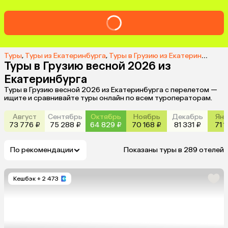
Туры
,
Туры из Екатеринбурга
,
Туры в Грузию из Екатеринбурга
,
Туры в Грузию весной 2026 из
Екатеринбурга
Туры в Грузию весной 2026 из Екатеринбурга с перелетом —
ищите и сравнивайте туры онлайн по всем туроператорам.
Август
Сентябрь
Октябрь
Ноябрь
Декабрь
Янв
73 776 ₽
75 288 ₽
64 829 ₽
70 168 ₽
81 331 ₽
71 1
По рекомендации
Показаны туры в 289 отелей
Кешбэк
+ 2 473