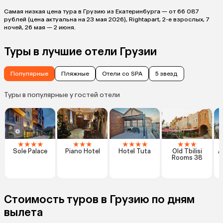
Самая низкая цена тура в Грузию из Екатеринбурга — от 66 087
рублей (цена актуальна на 23 мая 2026), Rightapart, 2-е взрослых, 7
ночей, 26 мая — 2 июня.
Туры в лучшие отели Грузии
Популярные
Пляжные
Отели со SPA
5 звезд
Туры в популярные у гостей отели
★
★
★
★
★
★
★
★
★
★
★
★
★
★
Sole Palace
Piano Hotel
Hotel Tuta
Old Tbilisi
А
Rooms 38
B
Стоимость туров в Грузию по дням
вылета