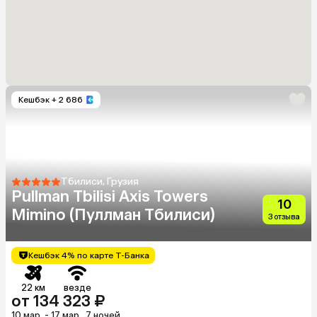
Кешбэк
+ 2 686
Тбилиси, Грузия
Pullman Tbilisi Axis Towers
10
Mimino (Пуллман Тбилиси)
3 отзыва
Кешбэк 4% по карте Т-Банка
22 км
везде
от 134 323 ₽
10 мар. - 17 мар., 7 ночей