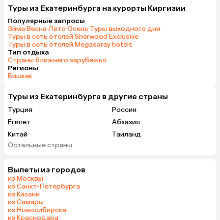
Туры из Екатеринбурга на курорты Киргизии
Популярные запросы
Зима
·
Весна
·
Лето
·
Осень
·
Туры выходного дня
·
Туры в сеть отелей Sherwood Exclusive
·
Туры в сеть отелей Megasaray hotels
Тип отдыха
Страны ближнего зарубежья
Регионы
Бишкек
Туры из Екатеринбурга в другие страны
Турция
Россия
Египет
Абхазия
Китай
Таиланд
Остальные страны
Вьетнам
ОАЭ
Мальдивы
Грузия
Вылеты из городов
Беларусь
Армения
из Москвы
Шри-Ланка
Казахстан
из Санкт-Петербурга
из Казани
Азербайджан
Узбекистан
из Самары
Индия
Сербия
из Новосибирска
из Краснодара