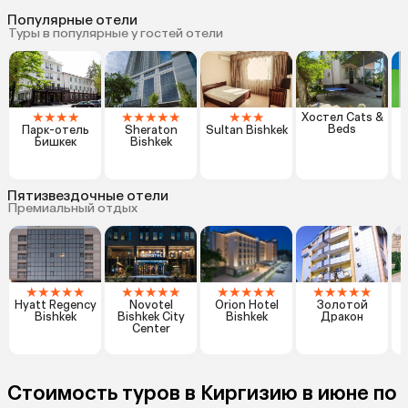
Популярные отели
Туры в популярные у гостей отели
★
★
★
★
★
★
★
★
★
★
★
★
Хостел Cats &
Beds
Парк-отель
Sheraton
Sultan Bishkek
Бишкек
Bishkek
Пятизвездочные отели
Премиальный отдых
★
★
★
★
★
★
★
★
★
★
★
★
★
★
★
★
★
★
★
★
Hyatt Regency
Novotel
Orion Hotel
Золотой
Bishkek
Bishkek City
Bishkek
Дракон
Center
Стоимость туров в Киргизию в июне по