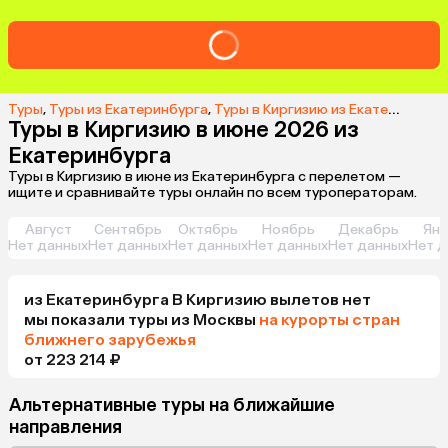
Туры
,
Туры из Екатеринбурга
,
Туры в Киргизию из Екатеринбурга
Туры в Киргизию в июне 2026 из
Екатеринбурга
Туры в Киргизию в июне из Екатеринбурга с перелетом —
ищите и сравнивайте туры онлайн по всем туроператорам.
Август
Сентябрь
Октябрь
Ноябрь
Декабрь
Янв
Нет данных
Нет данных
Нет данных
Нет данных
Нет данных
Нет д
из
Екатеринбурга
В Киргизию
вылетов нет
мы показали туры
из
Москвы
на курорты стран
ближнего зарубежья
от 223 214 ₽
Альтернативные туры на ближайшие
направления