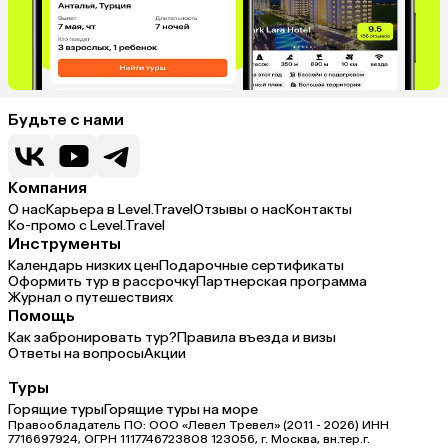
Будьте с нами
Компания
О нас
Карьера в Level.Travel
Отзывы о нас
Контакты
Ко-промо с Level.Travel
Инструменты
Календарь низких цен
Подарочные сертификаты
Оформить тур в рассрочку
Партнерская программа
Журнал о путешествиях
Помощь
Как забронировать тур?
Правила въезда и визы
Ответы на вопросы
Акции
Туры
Горящие туры
Горящие туры на море
Правообладатель ПО: ООО «Левел Тревел» (2011 - 2026) ИНН
7716697924, ОГРН 1117746723808 123056, г. Москва, вн.тер.г.