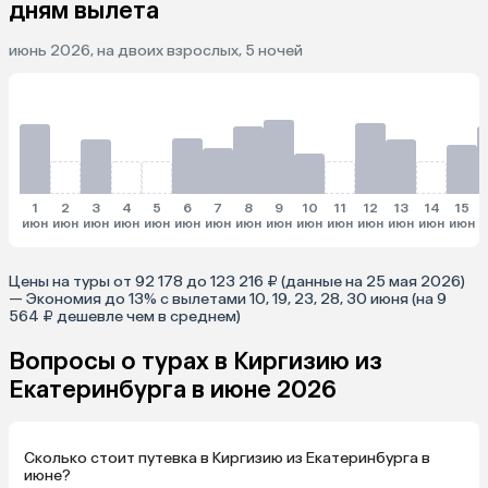
дням вылета
июнь 2026, на двоих взрослых, 5 ночей
1
2
3
4
5
6
7
8
9
10
11
12
13
14
15
июн
июн
июн
июн
июн
июн
июн
июн
июн
июн
июн
июн
июн
июн
июн
и
Цены на туры от 92 178 до 123 216 ₽ (данные на 25 мая 2026)
— Экономия до 13% с вылетами 10, 19, 23, 28, 30 июня (на 9
564 ₽ дешевле чем в среднем)
Вопросы о турах в Киргизию из
Екатеринбурга в июне 2026
Сколько стоит путевка в Киргизию из Екатеринбурга в
июне?