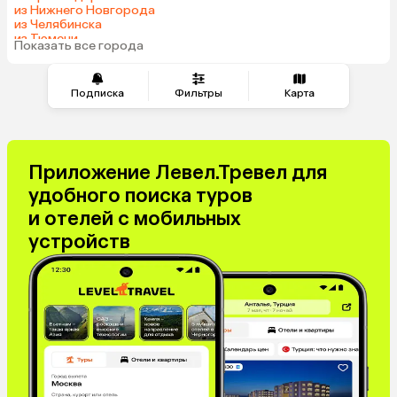
Катар
Гонконг
из Нижнего Новгорода
Саудовская Аравия
Таджикистан
из Челябинска
из Тюмени
Венгрия
Показать все города
из Минеральных Вод
Подписка
Фильтры
Карта
Приложение Левел.Тревел для
удобного поиска туров
и отелей с мобильных
устройств