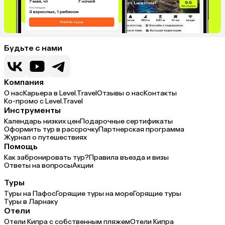
Будьте с нами
Компания
О нас
Карьера в Level.Travel
Отзывы о нас
Контакты
Ко-промо с Level.Travel
Инструменты
Календарь низких цен
Подарочные сертификаты
Оформить тур в рассрочку
Партнерская программа
Журнал о путешествиях
Помощь
Как забронировать тур?
Правила въезда и визы
Ответы на вопросы
Акции
Туры
Туры на Пафос
Горящие туры на море
Горящие туры
Туры в Ларнаку
Отели
Отели Кипра с собственным пляжем
Отели Кипра