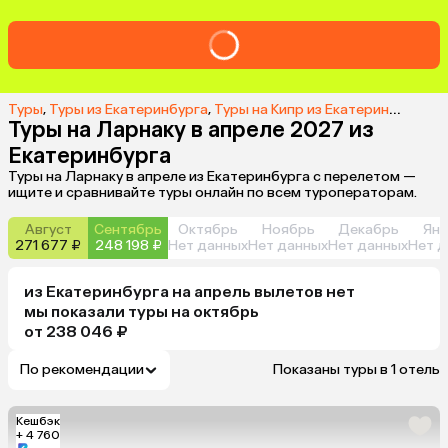
Туры
,
Туры из Екатеринбурга
,
Туры на Кипр из Екатеринбурга
,
Т
Туры на Ларнаку в апреле 2027 из
Екатеринбурга
Туры на Ларнаку в апреле из Екатеринбурга с перелетом —
ищите и сравнивайте туры онлайн по всем туроператорам.
Август
Сентябрь
Октябрь
Ноябрь
Декабрь
Янв
271 677 ₽
248 198 ₽
Нет данных
Нет данных
Нет данных
Нет д
из
Екатеринбурга
на апрель
вылетов нет
мы показали туры
на
октябрь
от 238 046 ₽
По рекомендации
Показаны туры в 1 отель
Кешбэк
+ 4 760