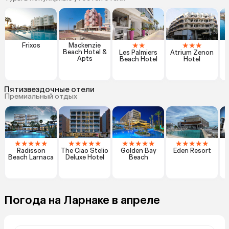
★
★
★
★
★
Frixos
Mackenzie
Beach Hotel &
Les Palmiers
Atrium Zenon
Apts
Beach Hotel
Hotel
Пятизвездочные отели
Премиальный отдых
★
★
★
★
★
★
★
★
★
★
★
★
★
★
★
★
★
★
★
★
Radisson
The Ciao Stelio
Golden Bay
Eden Resort
Beach Larnaca
Deluxe Hotel
Beach
Погода на Ларнаке в апреле