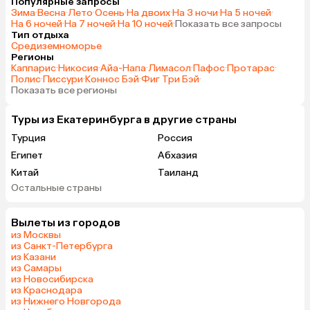
Популярные запросы
Зима
·
Весна
·
Лето
·
Осень
·
На двоих
·
На 3 ночи
·
На 5 ночей
·
На 6 ночей
·
На 7 ночей
·
На 10 ночей
·
Показать все запросы
Тип отдыха
Средиземноморье
Регионы
Каппарис
·
Никосия
·
Айа-Напа
·
Лимасол
·
Пафос
·
Протарас
·
Полис
·
Писсури
·
Коннос Бэй
·
Фиг Три Бэй
·
Показать все регионы
Туры из Екатеринбурга в другие страны
Турция
Россия
Египет
Абхазия
Китай
Таиланд
Остальные страны
Вьетнам
ОАЭ
Мальдивы
Грузия
Вылеты из городов
Беларусь
Армения
из Москвы
Шри-Ланка
Казахстан
из Санкт-Петербурга
из Казани
Азербайджан
Узбекистан
из Самары
Индия
Сербия
из Новосибирска
из Краснодара
Катар
Киргизия
из Нижнего Новгорода