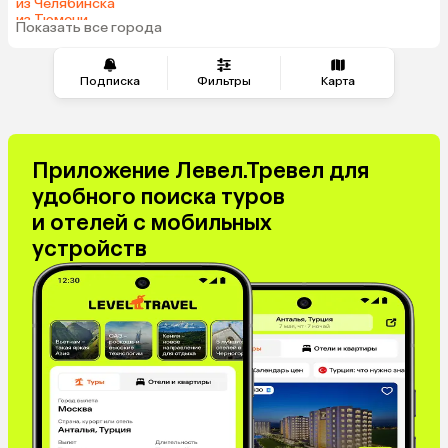
Гонконг
Саудовская Аравия
из Челябинска
из Тюмени
Таджикистан
Венгрия
Показать все города
из Минеральных Вод
Подписка
Фильтры
Карта
Приложение Левел.Тревел для
удобного поиска туров
и отелей с мобильных
устройств