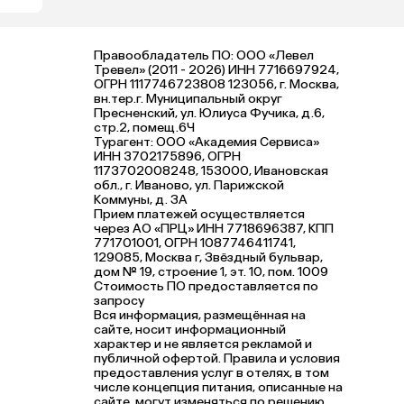
Правообладатель ПО: ООО «Левел
Тревел» (2011 - 2026) ИНН 7716697924,
ОГРН 1117746723808 123056, г. Москва,
вн.тер.г. Муниципальный округ
Пресненский, ул. Юлиуса Фучика, д.6,
стр.2, помещ.6Ч
Турагент: ООО «Академия Сервиса»
ИНН 3702175896, ОГРН
1173702008248, 153000, Ивановская
обл., г. Иваново, ул. Парижской
Коммуны, д. ЗА
Прием платежей осуществляется
через АО «ПРЦ» ИНН 7718696387, КПП
771701001, ОГРН 1087746411741,
129085, Москва г, Звёздный бульвар,
дом № 19, строение 1, эт. 10, пом. 1009
Стоимость ПО предоставляется по
запросу
Вся информация, размещённая на
сайте, носит информационный
характер и не является рекламой и
публичной офертой. Правила и условия
предоставления услуг в отелях, в том
числе концепция питания, описанные на
сайте, могут изменяться по решению