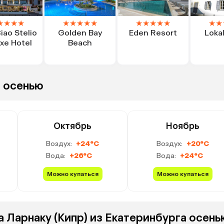
★
★
★
★
★
★
★
★
★
★
★
★
★
★
★
★
iao Stelio
Golden Bay
Eden Resort
Loka
xe Hotel
Beach
е осенью
Октябрь
Ноябрь
Воздух:
+24°C
Воздух:
+20°C
Вода:
+26°C
Вода:
+24°C
Можно купаться
Можно купаться
а Ларнаку (Кипр) из Екатеринбурга осень