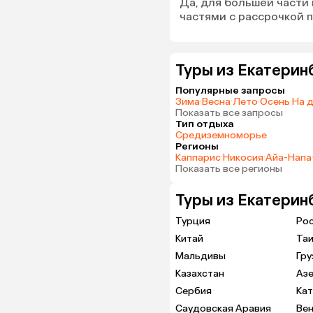
Да, для большей части
частями с рассрочкой 
Туры из Екатерин
Популярные запросы
Зима
·
Весна
·
Лето
·
Осень
·
На 
Показать все запросы
Тип отдыха
Средиземноморье
Регионы
Каппарис
·
Никосия
·
Айа-Напа
Показать все регионы
Туры из Екатерин
Турция
Ро
Китай
Та
Мальдивы
Гру
Казахстан
Аз
Сербия
Ка
Саудовская Аравия
Вен