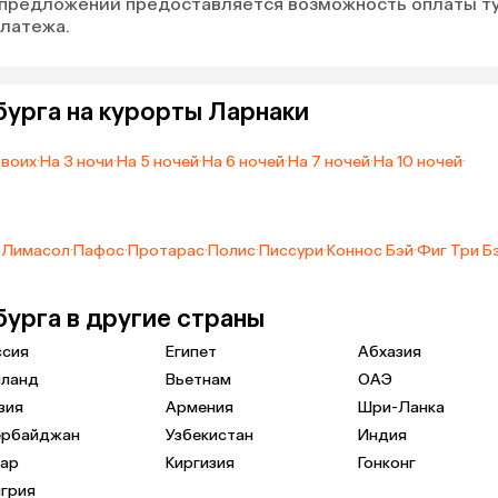
 предложений предоставляется возможность оплаты т
платежа.
бурга на курорты Ларнаки
двоих
·
На 3 ночи
·
На 5 ночей
·
На 6 ночей
·
На 7 ночей
·
На 10 ночей
·
·
Лимасол
·
Пафос
·
Протарас
·
Полис
·
Писсури
·
Коннос Бэй
·
Фиг Три Б
бурга в другие страны
ссия
Египет
Абхазия
иланд
Вьетнам
ОАЭ
зия
Армения
Шри-Ланка
ербайджан
Узбекистан
Индия
тар
Киргизия
Гонконг
грия