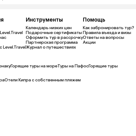
ия
Инструменты
Помощь
Календарь низких цен
Как забронировать тур?
Level.Travel
Подарочные сертификаты
Правила въезда и визы
нас
Оформить тур в рассрочку
Ответы на вопросы
Партнерская программа
Акции
 Level.Travel
Журнал о путешествиях
рнаку
Горящие туры на море
Туры на Пафос
Горящие туры
ра
Отели Кипра с собственным пляжем