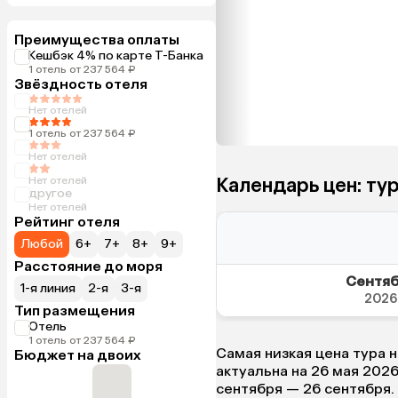
Преимущества оплаты
Кешбэк 4% по карте Т-Банка
1 отель от 237 564 ₽
Звёздность отеля
Нет отелей
1 отель от 237 564 ₽
Нет отелей
Календарь цен: ту
Нет отелей
другое
Нет отелей
Рейтинг отеля
Любой
6+
7+
8+
9+
Расстояние до моря
Сентя
1-я линия
2-я
3-я
2026
Тип размещения
Отель
1 отель от 237 564 ₽
Самая низкая цена тура н
Бюджет на двоих
актуальна на 26 мая 2026)
сентября — 26 сентября.