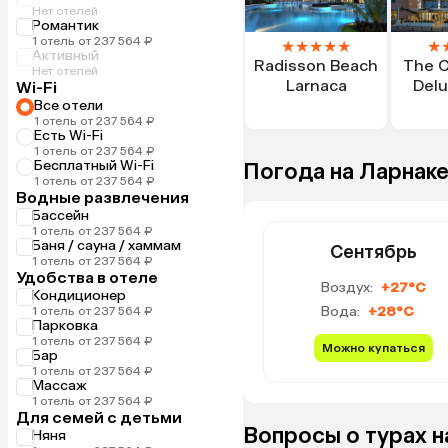
Нет отелей
Романтик
1 отель от 237 564 ₽
★
★
★
★
★
★
Активный
Radisson Beach
The C
Нет отелей
Larnaca
Delu
Wi-Fi
Все отели
1 отель от 237 564 ₽
Есть Wi-Fi
1 отель от 237 564 ₽
Бесплатный Wi-Fi
Погода на Ларнак
1 отель от 237 564 ₽
Водные развлечения
Бассейн
1 отель от 237 564 ₽
Баня / сауна / хаммам
Сентябрь
1 отель от 237 564 ₽
Удобства в отеле
Воздух:
+27°C
Кондиционер
Вода:
+28°C
1 отель от 237 564 ₽
Парковка
1 отель от 237 564 ₽
Можно купаться
Бар
1 отель от 237 564 ₽
Массаж
1 отель от 237 564 ₽
Для семей с детьми
Вопросы о турах н
Няня