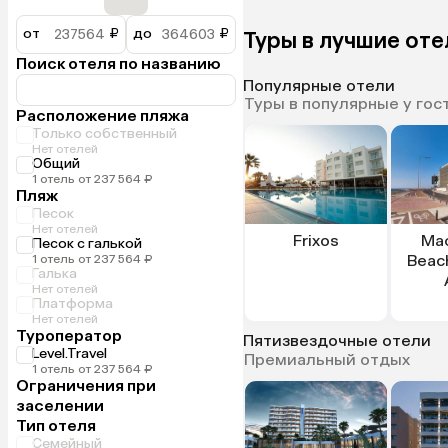
от
₽
до
₽
Туры в лучшие оте
Поиск отеля по названию
Популярные отели
Туры в популярные у гос
Расположение пляжа
Только собственный
Нет отелей
Общий
1 отель от 237 564 ₽
Пляж
Песок
Нет отелей
Frixos
Ma
Песок с галькой
Beac
1 отель от 237 564 ₽
Галька
Нет отелей
Платформа
Нет отелей
Туроператор
Пятизвездочные отели
Level.Travel
Премиальный отдых
1 отель от 237 564 ₽
Ограничения при
заселении
Тип отеля
Семейный