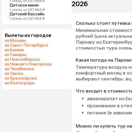
1 отель от 237 564 ₽
2026
Детское меню
1 отель от 237 564 ₽
Детский бассейн
1 отель от 237 564 ₽
Сколько стоит путевка
Минимальная стоимость
Вылеты из городов
рублей (цена актуальна
из Москвы
Ларнаку из Екатеринбур
из Санкт-Петербурга
стоимостью тура осенью
из Казани
из Самары
из Новосибирска
Какая погода на Ларнак
из Нижнего Новгорода
Температура воздуха н
из Челябинска
комфортный месяц в ос
из Омска
из Красноярска
выбирают сентябрь: во
из Волгограда
Что входит в стоимост
авиаперелет из Ек
проживание в оте
питание (в зависи
Можно ли купить тур на