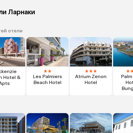
ли Ларнаки
тей отели
★
★
★
★
★
★
ckenzie
Les Palmiers
Atrium Zenon
Palm
h Hotel &
Beach Hotel
Hotel
Hot
Apts
Bung