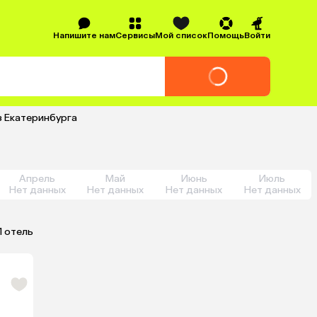
Напишите нам
Сервисы
Мой список
Помощь
Войти
з Екатеринбурга
Апрель
Май
Июнь
Июль
Нет данных
Нет данных
Нет данных
Нет данных
1 отель