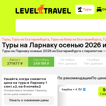
Туры
О
Туры
,
Туры из Екатеринбурга
,
Туры на Кипр из Екатеринбурга
,
Т
Туры на Ларнаку осенью 2026 
Туры на Ларнаку осенью 2026 из Екатеринбурга с перелетом —
Август
Сентябрь
Октябрь
Ноябрь
271 677 ₽
248 198 ₽
Нет данных
Нет данных
По рекомендации
По цен
Узнайте, когда снизится
цена на туры в Ларнаку 1
сент.±2, на 6 ночей±2
9
Кешбэк
+ 4 751
Оповестим в течение 1 минуты,
если цена снизится
7 от
Узнать о снижении цены