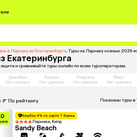
тели
уры в Ларнаку из Екатеринбурга
,
Туры на Ларнаку осенью 2026 и
из Екатеринбурга
 ищите и сравнивайте туры онлайн по всем туроператорам.
Декабрь
Январь
Февраль
Март
Нет данных
Нет данных
Нет данных
Нет данных
Показаны туры в 
е
По рейтингу
.0
Кешбэк 4% по карте Т-Банка
Ларнака, Кипр
зывов
Sandy Beach