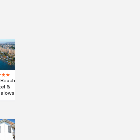
★
★
★
 Beach
el &
alows