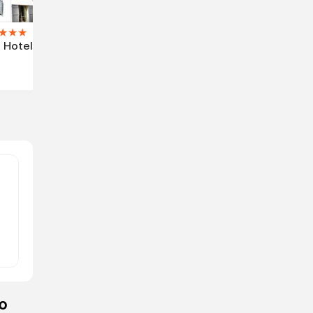
★
★
★
l Hotel
ю