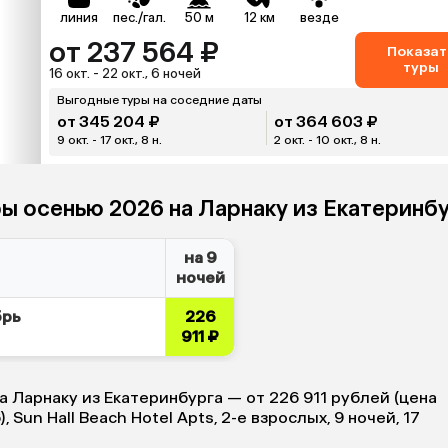
линия
пес./гал.
50 м
12 км
везде
от 237 564 ₽
Показат
туры
16 окт. - 22 окт., 6 ночей
Выгодные туры на соседние даты
от 345 204 ₽
от 364 603 ₽
9 окт. - 17 окт., 8 н.
2 окт. - 10 окт., 8 н.
ры осенью 2026 на Ларнаку из Екатеринб
на 9
ночей
брь
226
911 ₽
а Ларнаку из Екатеринбурга — от 226 911 рублей (цена
, Sun Hall Beach Hotel Apts, 2-е взрослых, 9 ночей, 17