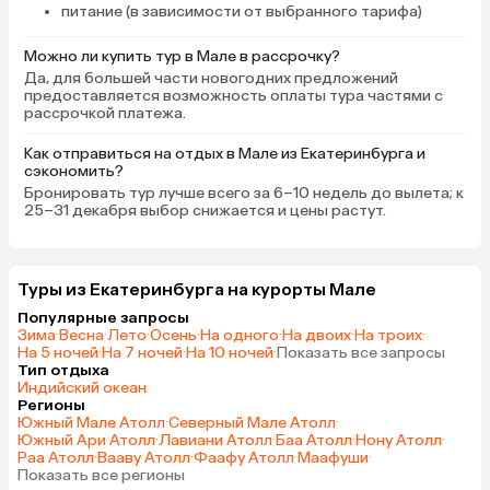
питание (в зависимости от выбранного тарифа)
Можно ли купить тур в Мале в рассрочку?
Да, для большей части новогодних предложений
предоставляется возможность оплаты тура частями с
рассрочкой платежа.
Как отправиться на отдых в Мале из Екатеринбурга и
сэкономить?
Бронировать тур лучше всего за 6–10 недель до вылета; к
25–31 декабря выбор снижается и цены растут.
Туры из Екатеринбурга на курорты Мале
Популярные запросы
Зима
·
Весна
·
Лето
·
Осень
·
На одного
·
На двоих
·
На троих
·
На 5 ночей
·
На 7 ночей
·
На 10 ночей
·
Показать все запросы
Тип отдыха
Индийский океан
Регионы
Южный Мале Атолл
·
Северный Мале Атолл
·
Южный Ари Атолл
·
Лавиани Атолл
·
Баа Атолл
·
Нону Атолл
·
Раа Атолл
·
Вааву Атолл
·
Фаафу Атолл
·
Маафуши
·
Показать все регионы