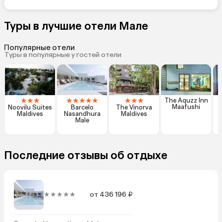
Туры в лучшие отели Мале
Популярные отели
Туры в популярные у гостей отели
★
★
★
★
★
★
★
★
★
★
★
The Aquzz Inn
Maafushi
Noovilu Suites
Barcelo
The Vinorva
H
Maldives
Nasandhura
Maldives
Male
Последние отзывы об отдыхе
★★★★★
от 436 196 ₽