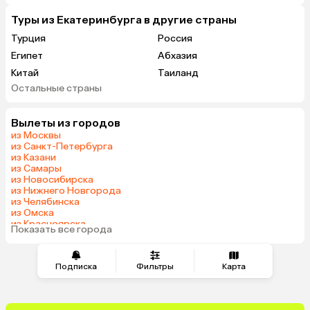
Туры из Екатеринбурга в другие страны
Турция
Россия
Египет
Абхазия
Китай
Таиланд
Остальные страны
Вьетнам
ОАЭ
Мальдивы
Шри-Ланка
Вылеты из городов
Индия
Гонконг
из Москвы
Саудовская Аравия
из Санкт-Петербурга
из Казани
из Самары
из Новосибирска
из Нижнего Новгорода
из Челябинска
из Омска
из Красноярска
Показать все города
из Волгограда
Подписка
Фильтры
Карта