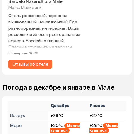
Barcelo Nasandhura Male
Мале, Мальдивы
Отель роскошный, персонал
вышколенный, ненавязчивый. Еда
разнообразная, интересная. Виды
роскошные из окон ресторана и из
номера. Бассейн отличный.
Опасные ступеньки на террасе,
поскользнуться с утра после
8 февраля 2026
дождя спросонья очень легко,
Отзывы об отеле
что и произошло. Пишу, чтоб
просто обратили внимание и
коврики, может, постелили либо
наклейку, осторожно, скользко
Погода в декабре и январе в Мале
после дождя. Ну, территории
никакой нет. Городской отель.
Декабрь
Январь
Воздух
+28°C
+27°C
Море
+30°C
+28°C
Можно
Можно
купаться
купаться