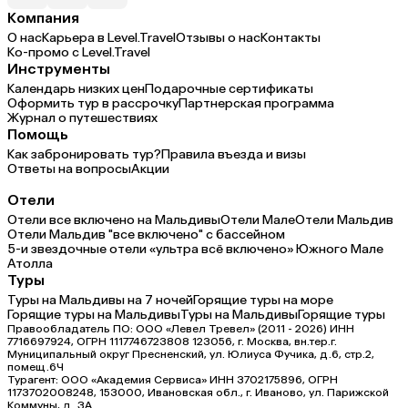
Компания
О нас
Карьера в Level.Travel
Отзывы о нас
Контакты
Ко-промо с Level.Travel
Инструменты
Календарь низких цен
Подарочные сертификаты
Оформить тур в рассрочку
Партнерская программа
Журнал о путешествиях
Помощь
Как забронировать тур?
Правила въезда и визы
Ответы на вопросы
Акции
Отели
Отели все включено на Мальдивы
Отели Мале
Отели Мальдив
Отели Мальдив "все включено" с бассейном
5-и звездочные отели «ультра всё включено» Южного Мале
Атолла
Туры
Туры на Мальдивы на 7 ночей
Горящие туры на море
Горящие туры на Мальдивы
Туры на Мальдивы
Горящие туры
Правообладатель ПО: ООО «Левел Тревел» (2011 - 2026) ИНН
7716697924, ОГРН 1117746723808 123056, г. Москва, вн.тер.г.
Муниципальный округ Пресненский, ул. Юлиуса Фучика, д.6, стр.2,
помещ.6Ч
Турагент: ООО «Академия Сервиса» ИНН 3702175896, ОГРН
1173702008248, 153000, Ивановская обл., г. Иваново, ул. Парижской
Коммуны, д. ЗА