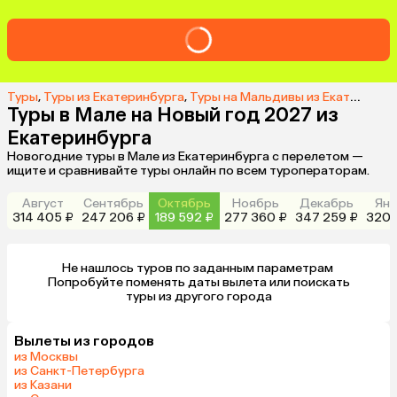
Туры
,
Туры из Екатеринбурга
,
Туры на Мальдивы из Екатеринбурга
Туры в Мале на Новый год 2027 из
Екатеринбурга
Новогодние туры в Мале из Екатеринбурга с перелетом —
ищите и сравнивайте туры онлайн по всем туроператорам.
Август
Сентябрь
Октябрь
Ноябрь
Декабрь
Янв
314 405 ₽
247 206 ₽
189 592 ₽
277 360 ₽
347 259 ₽
320 
Не нашлось туров по заданным параметрам 

 Попробуйте поменять даты вылета или поискать 
туры из другого города
Вылеты из городов
из Москвы
из Санкт-Петербурга
из Казани