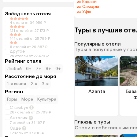
из Казани
из Самары
из Уфы
Звёздность отеля
4 отеля от 34 959 ₽
Туры в лучшие от
121 отелей от 27 173 ₽
141 отелей от 25 799 ₽
Популярные отели
6 отелей от 29 387 ₽
Туры в популярные у гос
другое
25 отелей от 27 479 ₽
Рейтинг отеля
Любой
6+
7+
8+
9+
Расстояние до моря
1-я линия
2-я
3-я
Azanta
Баз
Регион
Ф
Горы
Море
Культура
Стамбул
287 отелей от 25 799 ₽
Анталия
Пляжные туры
7 отелей от 31 167 ₽
Отели с собственным п
Сиде
1 отель от 37 310 ₽