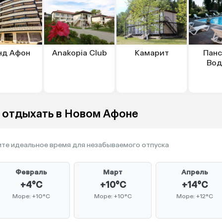
нд Афон
Anakopia Club
Камарит
Панс
Вод
о отдыхать в Новом Афоне
те идеальное время для незабываемого отпуска
Февраль
Март
Апрель
+4°C
+10°C
+14°C
Море: +10°C
Море: +10°C
Море: +12°C