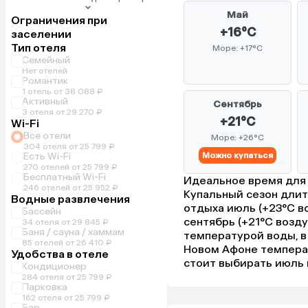
Май
Ограничения при
+16°C
заселении
Тип отеля
Море: +17°C
Семейный
Нет отелей
Романтик
1 отель от 38 088 ₽
Активный
Сентябрь
3 отеля от 29 270 ₽
+21°C
Wi-Fi
Все отели
Море: +26°C
304 отеля от 25 799 ₽
Есть Wi-Fi
Можно купаться
270 отелей от 25 799 ₽
Бесплатный Wi-Fi
Идеальное время для о
246 отелей от 25 952 ₽
Купальный сезон длит
Водные развлечения
отдыха июль (+23°C воз
Бассейн
сентябрь (+21°C возду
34 отеля от 29 845 ₽
Баня / сауна / хаммам
температурой воды, в
85 отелей от 26 410 ₽
Новом Афоне температу
Удобства в отеле
стоит выбирать июль и
Кондиционер
284 отеля от 25 799 ₽
Парковка
162 отеля от 25 799 ₽
Бар