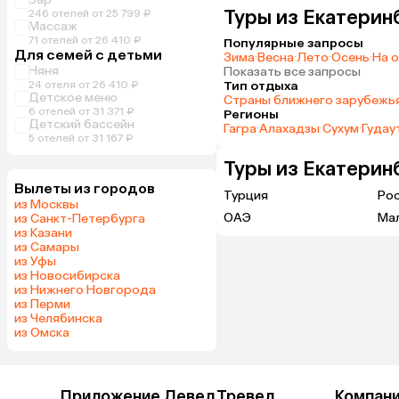
Туры из Екатерин
246 отелей от 25 799 ₽
Массаж
71 отелей от 26 410 ₽
Популярные запросы
Для семей с детьми
Зима
·
Весна
·
Лето
·
Осень
·
На 
Няня
Показать все запросы
24 отеля от 26 410 ₽
Тип отдыха
Детское меню
Страны ближнего зарубежь
6 отелей от 31 371 ₽
Регионы
Детский бассейн
Гагра
·
Алахадзы
·
Сухум
·
Гудау
5 отелей от 31 167 ₽
Туры из Екатерин
Вылеты из городов
Турция
Ро
из Москвы
ОАЭ
Ма
из Санкт-Петербурга
из Казани
из Самары
из Уфы
из Новосибирска
из Нижнего Новгорода
из Перми
из Челябинска
из Омска
Приложение Левел.Тревел
Компан