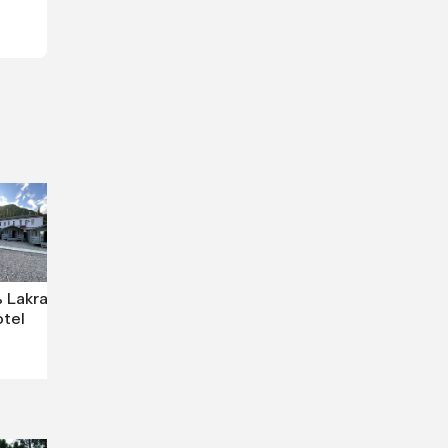
 Lakraa
tel