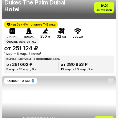
Dukes The Palm Dubai
9.3
Hotel
40 отзывов
Кешбэк 4% по карте Т-Банка
линия
песок
250 м
32 км
везде
Отзывы за этот год
от 251 124 ₽
1 мар. - 8 мар., 7 ночей
Выгодные туры на соседние даты
от 281 662 ₽
от 280 953 ₽
5 мар. - 13 мар., 8 н.
13 мар. - 20 мар., 7 н.
Кешбэк
+ 9 133