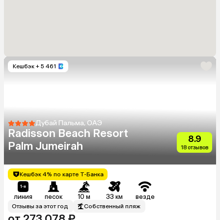
Кешбэк
+ 5 461
Дубай Пальма, ОАЭ
Radisson Beach Resort
8.9
Palm Jumeirah
18 отзывов
Кешбэк 4% по карте Т-Банка
линия
песок
10 м
33 км
везде
Отзывы за этот год
Собственный пляж
от 273 078 ₽