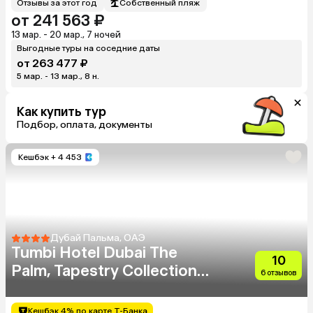
Отзывы за этот год
Собственный пляж
от 241 563 ₽
13 мар. - 20 мар., 7 ночей
Выгодные туры на соседние даты
от 263 477 ₽
5 мар. - 13 мар., 8 н.
Как купить тур
Подбор, оплата, документы
Кешбэк
+ 4 453
Дубай Пальма, ОАЭ
Tumbi Hotel Dubai The
10
Palm, Tapestry Collection
6 отзывов
By Hilton
Кешбэк 4% по карте Т-Банка