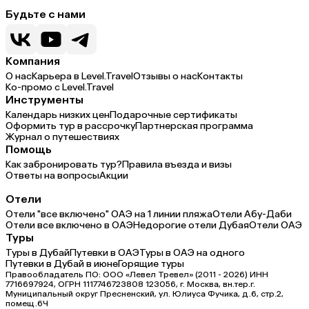
Будьте с нами
Компания
О нас
Карьера в Level.Travel
Отзывы о нас
Контакты
Ко-промо с Level.Travel
Инструменты
Календарь низких цен
Подарочные сертификаты
Оформить тур в рассрочку
Партнерская программа
Журнал о путешествиях
Помощь
Как забронировать тур?
Правила въезда и визы
Ответы на вопросы
Акции
Отели
Отели "все включено" ОАЭ на 1 линии пляжа
Отели Абу-Даби
Отели все включено в ОАЭ
Недорогие отели Дубая
Отели ОАЭ
Туры
Туры в Дубай
Путевки в ОАЭ
Туры в ОАЭ на одного
Путевки в Дубай в июне
Горящие туры
Правообладатель ПО: ООО «Левел Тревел» (2011 - 2026) ИНН
7716697924, ОГРН 1117746723808 123056, г. Москва, вн.тер.г.
Муниципальный округ Пресненский, ул. Юлиуса Фучика, д.6, стр.2,
помещ.6Ч