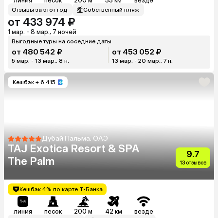
линия
песок
200 м
33 км
везде
Отзывы за этот год
Собственный пляж
от 433 974 ₽
1 мар. - 8 мар., 7 ночей
Выгодные туры на соседние даты
от 480 542 ₽
от 453 052 ₽
5 мар. - 13 мар., 8 н.
13 мар. - 20 мар., 7 н.
Кешбэк
+ 6 415
Дубай Пальма, ОАЭ
TAJ Exotica Resort & SPA
9.7
The Palm
13 отзывов
Кешбэк 4% по карте Т-Банка
линия
песок
200 м
42 км
везде