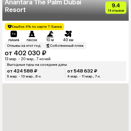
Anantara The Palm Dubai
9.4
Resort
14 отзывов
Кешбэк 4% по карте Т-Банка
линия
песок
10 м
40 км
Отзывы за этот год
Собственный пляж
от 402 030 ₽
13 мар. - 20 мар., 7 ночей
Выгодные туры на соседние даты
от 424 588 ₽
от 548 632 ₽
5 мар. - 13 мар., 8 н.
4 мар. - 11 мар., 7 н.