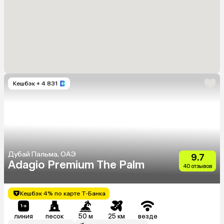
Кешбэк
+ 4 831
Дубай Пальма, ОАЭ
9.7
Adagio Premium The Palm
40 отзывов
Кешбэк 4% по карте Т-Банка
линия
песок
50 м
25 км
везде