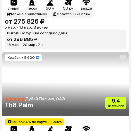
линия
песок
50 м
50 км
везде
Можно с животными
Собственный пляж
от 275 826 ₽
5 мар. - 13 мар., 8 ночей
Выгодные туры на соседние даты
от 286 885 ₽
13 мар. - 20 мар., 7 н.
Кешбэк
+ 5 900
Дубай Пальма, ОАЭ
9.4
Th8 Palm
18 отзывов
Кешбэк 4% по карте Т-Банка