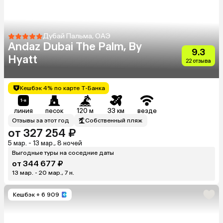
Дубай Пальма, ОАЭ
Andaz Dubai The Palm, By
9.3
Hyatt
22 отзыва
Кешбэк 4% по карте Т-Банка
линия
песок
120 м
33 км
везде
Отзывы за этот год
Собственный пляж
от 327 254 ₽
5 мар. - 13 мар., 8 ночей
Выгодные туры на соседние даты
от 344 677 ₽
13 мар. - 20 мар., 7 н.
Кешбэк
+ 6 909