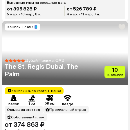
Выгодные туры на соседние даты
от 395 828 ₽
от 526 789 ₽
5 мар. - 13 мар., 8 н.
4 мар. - 11 мар., 7 н.
Кешбэк
+ 7 497
Дубай Пальма, ОАЭ
The St. Regis Dubai, The
10
Palm
10 отзывов
Кешбэк 4% по карте Т-Банка
песок
1 км
25 км
везде
Отзывы за этот год
Премиальный отдых
Собственный пляж
от 374 863 ₽