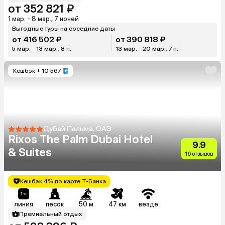
от 352 821 ₽
1 мар. - 8 мар., 7 ночей
Выгодные туры на соседние даты
от 416 502 ₽
от 390 818 ₽
5 мар. - 13 мар., 8 н.
13 мар. - 20 мар., 7 н.
Кешбэк
+ 10 567
Дубай Пальма, ОАЭ
Rixos The Palm Dubai Hotel
9.9
& Suites
16 отзывов
Кешбэк 4% по карте Т-Банка
линия
песок
50 м
47 км
везде
Премиальный отдых