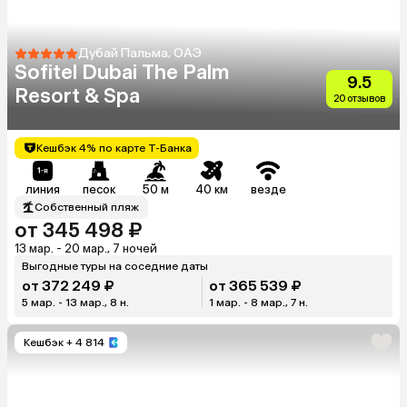
Дубай Пальма, ОАЭ
Sofitel Dubai The Palm
9.5
Resort & Spa
20 отзывов
Кешбэк 4% по карте Т-Банка
линия
песок
50 м
40 км
везде
Собственный пляж
от 345 498 ₽
13 мар. - 20 мар., 7 ночей
Выгодные туры на соседние даты
от 372 249 ₽
от 365 539 ₽
5 мар. - 13 мар., 8 н.
1 мар. - 8 мар., 7 н.
Кешбэк
+ 4 814