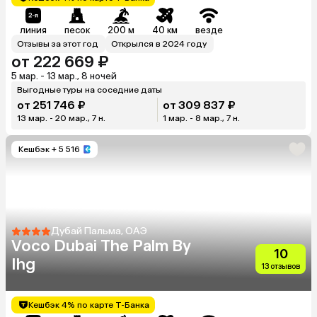
линия
песок
200 м
40 км
везде
Отзывы за этот год
Открылся в 2024 году
от 222 669 ₽
5 мар. - 13 мар., 8 ночей
Выгодные туры на соседние даты
от 251 746 ₽
от 309 837 ₽
13 мар. - 20 мар., 7 н.
1 мар. - 8 мар., 7 н.
Кешбэк
+ 5 516
Дубай Пальма, ОАЭ
Voco Dubai The Palm By
10
Ihg
13 отзывов
Кешбэк 4% по карте Т-Банка