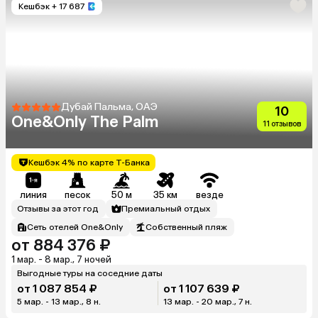
Кешбэк
+ 17 687
Дубай Пальма, ОАЭ
10
One&Only The Palm
11 отзывов
Кешбэк 4% по карте Т-Банка
линия
песок
50 м
35 км
везде
Отзывы за этот год
Премиальный отдых
Сеть отелей One&Only
Собственный пляж
от 884 376 ₽
1 мар. - 8 мар., 7 ночей
Выгодные туры на соседние даты
от 1 087 854 ₽
от 1 107 639 ₽
5 мар. - 13 мар., 8 н.
13 мар. - 20 мар., 7 н.