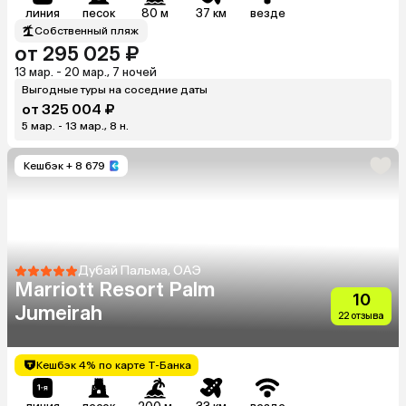
линия
песок
80 м
37 км
везде
Собственный пляж
от 295 025 ₽
13 мар. - 20 мар., 7 ночей
Выгодные туры на соседние даты
от 325 004 ₽
5 мар. - 13 мар., 8 н.
Кешбэк
+ 8 679
Дубай Пальма, ОАЭ
Marriott Resort Palm
10
Jumeirah
22 отзыва
Кешбэк 4% по карте Т-Банка