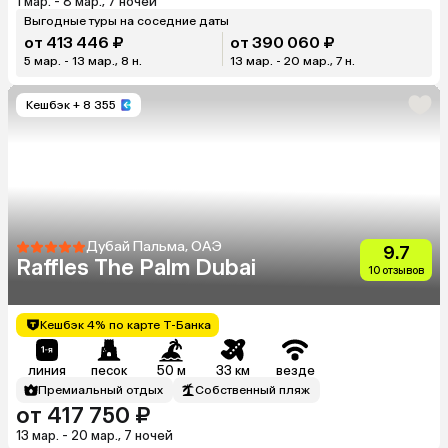
1 мар. - 8 мар., 7 ночей
Выгодные туры на соседние даты
от 413 446 ₽
от 390 060 ₽
5 мар. - 13 мар., 8 н.
13 мар. - 20 мар., 7 н.
Кешбэк
+ 8 355
Дубай Пальма, ОАЭ
9.7
Raffles The Palm Dubai
10 отзывов
Кешбэк 4% по карте Т-Банка
линия
песок
50 м
33 км
везде
Премиальный отдых
Собственный пляж
от 417 750 ₽
13 мар. - 20 мар., 7 ночей