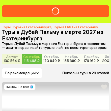
Туры
,
Туры из Екатеринбурга
,
Туры в ОАЭ из Екатеринбурга
,
Тур
Туры в Дубай Пальму в марте 2027 из
Екатеринбурга
Туры в Дубай Пальму в марте из Екатеринбурга с перелетом
— ищите и сравнивайте туры онлайн по всем туроператорам.
Август
Сентябрь
Октябрь
Ноябрь
Декабрь
Янв
130 564 ₽
115 498 ₽
170 649 ₽
185 360 ₽
179 162 ₽
200 
По рекомендации
Показаны туры в 29 отелей
Кешбэк
+ 5 096