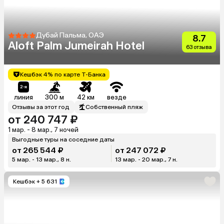
Дубай Пальма, ОАЭ
8.7
Aloft Palm Jumeirah Hotel
63 отзыва
Кешбэк 4% по карте Т-Банка
линия
300 м
42 км
везде
Отзывы за этот год
Собственный пляж
от 240 747 ₽
1 мар. - 8 мар., 7 ночей
Выгодные туры на соседние даты
от 265 544 ₽
от 247 072 ₽
5 мар. - 13 мар., 8 н.
13 мар. - 20 мар., 7 н.
Кешбэк
+ 5 631