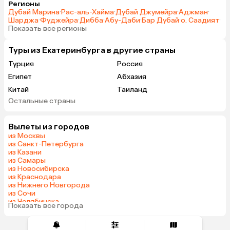
Регионы
Дубай Марина
·
Рас-аль-Хайма
·
Дубай Джумейра
·
Аджман
·
Шарджа
·
Фуджейра
·
Дибба
·
Абу-Даби
·
Бар Дубай
·
о. Саадият
·
Показать все регионы
Туры из Екатеринбурга в другие страны
Турция
Россия
Египет
Абхазия
Китай
Таиланд
Остальные страны
Вьетнам
ОАЭ
Мальдивы
Грузия
Вылеты из городов
Беларусь
Армения
из Москвы
Шри-Ланка
Казахстан
из Санкт-Петербурга
из Казани
Азербайджан
Узбекистан
из Самары
Индия
Сербия
из Новосибирска
из Краснодара
Катар
Киргизия
из Нижнего Новгорода
Гонконг
Саудовская Аравия
из Сочи
из Челябинска
Таджикистан
Венгрия
Показать все города
из Тюмени