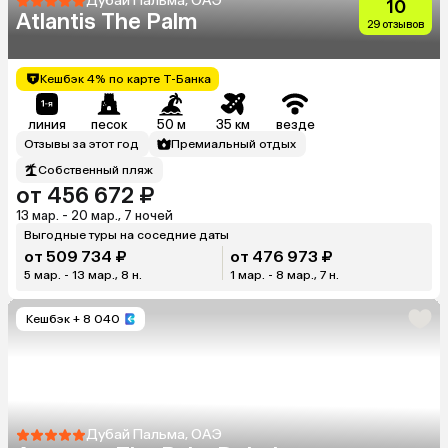
Дубай Пальма, ОАЭ
10
Atlantis The Palm
29 отзывов
Кешбэк 4% по карте Т-Банка
линия
песок
50 м
35 км
везде
Отзывы за этот год
Премиальный отдых
Собственный пляж
от 456 672 ₽
13 мар. - 20 мар., 7 ночей
Выгодные туры на соседние даты
от 509 734 ₽
от 476 973 ₽
5 мар. - 13 мар., 8 н.
1 мар. - 8 мар., 7 н.
Кешбэк
+ 8 040
Дубай Пальма, ОАЭ