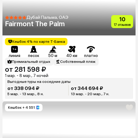
Дубай Пальма, ОАЭ
10
Fairmont The Palm
17 отзывов
Кешбэк 4% по карте Т-Банка
линия
песок
50 м
40 км
платно
Премиальный отдых
Собственный пляж
от 281 598 ₽
1 мар. - 8 мар., 7 ночей
Выгодные туры на соседние даты
от 338 094 ₽
от 344 694 ₽
5 мар. - 13 мар., 8 н.
13 мар. - 20 мар., 7 н.
Кешбэк
+ 4 551