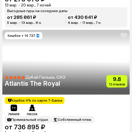
13 мар. - 20 мар., 7 ночей
Выгодные туры на соседние даты
от 285 861 ₽
от 430 641 ₽
5 мар. - 13 мар., 8 н.
4 мар. - 11 мар., 7 н.
Кешбэк
+ 14 737
Дубай Пальма, ОАЭ
9.8
Atlantis The Royal
12 отзывов
Кешбэк 4% по карте Т-Банка
линия
песок
Премиальный отдых
Собственный пляж
от 736 895 ₽