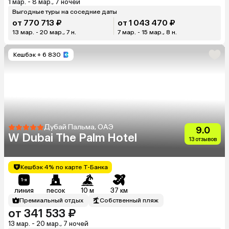
1 мар. - 8 мар., 7 ночей
Выгодные туры на соседние даты
от 770 713 ₽
от 1 043 470 ₽
13 мар. - 20 мар., 7 н.
7 мар. - 15 мар., 8 н.
Кешбэк
+ 6 830
Дубай Пальма, ОАЭ
9.0
W Dubai The Palm Hotel
13 отзывов
Кешбэк 4% по карте Т-Банка
линия
песок
10 м
37 км
Премиальный отдых
Собственный пляж
от 341 533 ₽
13 мар. - 20 мар., 7 ночей