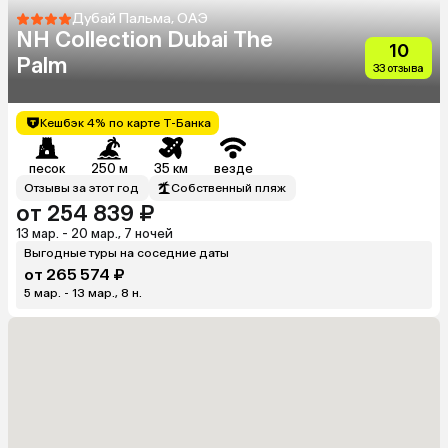
Дубай Пальма, ОАЭ
NH Collection Dubai The
10
Palm
33 отзыва
Кешбэк 4% по карте Т-Банка
песок
250 м
35 км
везде
Отзывы за этот год
Собственный пляж
от 254 839 ₽
13 мар. - 20 мар., 7 ночей
Выгодные туры на соседние даты
от 265 574 ₽
5 мар. - 13 мар., 8 н.