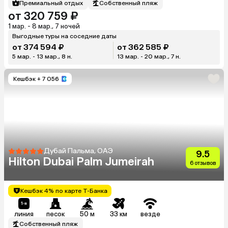
Премиальный отдых
Собственный пляж
от 320 759 ₽
1 мар. - 8 мар., 7 ночей
Выгодные туры на соседние даты
от 374 594 ₽
от 362 585 ₽
5 мар. - 13 мар., 8 н.
13 мар. - 20 мар., 7 н.
Кешбэк
+ 7 056
Дубай Пальма, ОАЭ
9.5
Hilton Dubai Palm Jumeirah
6 отзывов
Кешбэк 4% по карте Т-Банка
линия
песок
50 м
33 км
везде
Собственный пляж