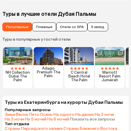
Туры в лучшие отели Дубая Пальмы
Популярные
Пляжные
Отели со SPA
5 звезд
Туры в популярные у гостей отели
★
★
★
★
★
★
★
★
★
★
★
★
★
★
Adagio
Premium The
NH Collection
C Central
Marriott
Palm
Dubai The
Beach Hotel
Resort Palm
Palm
The Palm
Jumeirah
Туры из Екатеринбурга на курорты Дубаи Пальмы
Популярные запросы
Зима
·
Весна
·
Лето
·
Осень
·
На одного
·
На двоих
·
На 2 ночи
·
На 3 ночи
·
На 5 ночей
·
На 6 ночей
·
Показать все запросы
Тип отдыха
Страны Персидского залива
·
Страны Ближнего Востока