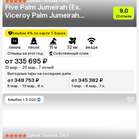
Дубай Пальма, ОАЭ
Five Palm Jumeirah (Ex.
9.0
Viceroy Palm Jumeirah
22 отзыва
Dubai)
Кешбэк 4% по карте Т-Банка
линия
песок
15 м
32 км
везде
Отзывы за этот год
Собственный пляж
от 335 695 ₽
13 мар. - 20 мар., 7 ночей
Выгодные туры на соседние даты
от 348 753 ₽
от 345 382 ₽
5 мар. - 13 мар., 8 н.
1 мар. - 8 мар., 7 н.
Кешбэк
+ 5 022
Дубай Пальма, ОАЭ