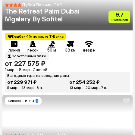
Дубай Пальма, ОАЭ
The Retreat Palm Dubai
9.7
Mgalery By Sofitel
18 отзывов
Кешбэк 4% по карте Т-Банка
линия
песок
50 м
38 км
везде
Собственный пляж
от 227 575 ₽
1 мар. - 8 мар., 7 ночей
Выгодные туры на соседние даты
от 229 971 ₽
от 254 252 ₽
5 мар. - 13 мар., 8 н.
13 мар. - 20 мар., 7 н.
Кешбэк
+ 6 713