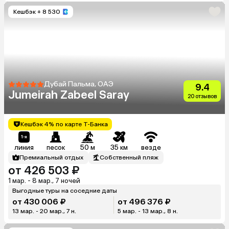
Кешбэк
+ 8 530
Дубай Пальма, ОАЭ
9.4
Jumeirah Zabeel Saray
20 отзывов
Кешбэк 4% по карте Т-Банка
линия
песок
50 м
35 км
везде
Премиальный отдых
Собственный пляж
от 426 503 ₽
1 мар. - 8 мар., 7 ночей
Выгодные туры на соседние даты
от 430 006 ₽
от 496 376 ₽
13 мар. - 20 мар., 7 н.
5 мар. - 13 мар., 8 н.