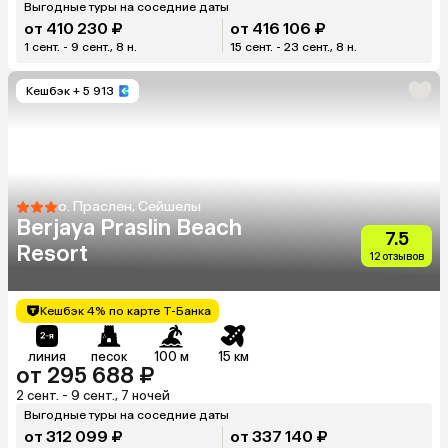
Выгодные туры на соседние даты
от 410 230 ₽
от 416 106 ₽
1 сент. - 9 сент., 8 н.
15 сент. - 23 сент., 8 н.
Кешбэк
+ 5 913
о. Праслен, Сейшелы
Berjaya Praslin Beach
7.5
Resort
12 отзывов
Кешбэк 4% по карте Т-Банка
линия
песок
100 м
15 км
от 295 688 ₽
2 сент. - 9 сент., 7 ночей
Выгодные туры на соседние даты
от 312 099 ₽
от 337 140 ₽