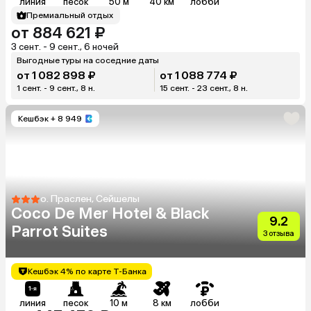
линия
песок
50 м
40 км
лобби
Премиальный отдых
от 884 621 ₽
3 сент. - 9 сент., 6 ночей
Выгодные туры на соседние даты
от 1 082 898 ₽
от 1 088 774 ₽
1 сент. - 9 сент., 8 н.
15 сент. - 23 сент., 8 н.
Кешбэк
+ 8 949
о. Праслен, Сейшелы
Coco De Mer Hotel & Black
9.2
Parrot Suites
3 отзыва
Кешбэк 4% по карте Т-Банка
линия
песок
10 м
8 км
лобби