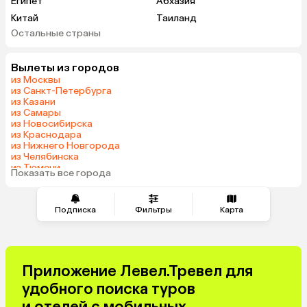
Египет
Абхазия
Китай
Таиланд
Остальные страны
Вьетнам
ОАЭ
Мальдивы
Грузия
Вылеты из городов
Армения
Беларусь
из Москвы
Казахстан
Шри-Ланка
из Санкт-Петербурга
из Казани
Узбекистан
Азербайджан
из Самары
Индия
Сербия
из Новосибирска
из Краснодара
Катар
Киргизия
из Нижнего Новгорода
Гонконг
Саудовская Аравия
из Челябинска
из Тюмени
Таджикистан
Венгрия
Показать все города
из Минеральных Вод
Подписка
Фильтры
Карта
Приложение Левел.Тревел для
удобного поиска туров
и отелей с мобильных