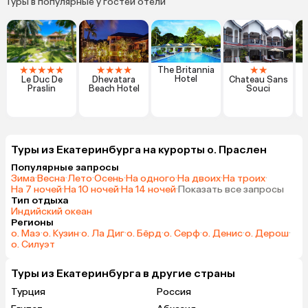
Туры в популярные у гостей отели
★
★
★
★
★
★
★
★
★
★
★
The Britannia
Hotel
Le Duc De
Dhevatara
Chateau Sans
I
Praslin
Beach Hotel
Souci
Туры из Екатеринбурга на курорты о. Праслен
Популярные запросы
Зима
·
Весна
·
Лето
·
Осень
·
На одного
·
На двоих
·
На троих
·
На 7 ночей
·
На 10 ночей
·
На 14 ночей
·
Показать все запросы
Тип отдыха
Индийский океан
Регионы
о. Маэ
·
о. Кузин
·
о. Ла Диг
·
о. Бёрд
·
о. Серф
·
о. Денис
·
о. Дерош
·
о. Силуэт
Туры из Екатеринбурга в другие страны
Турция
Россия