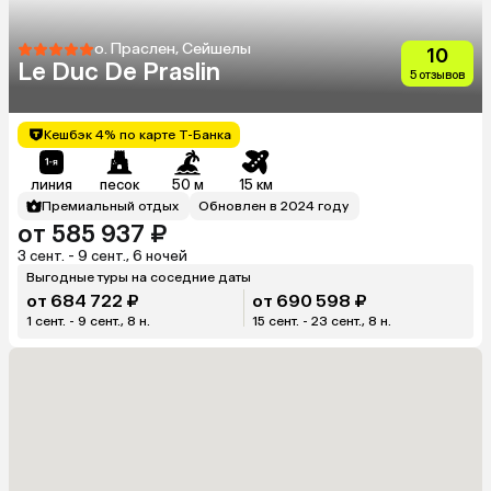
о. Праслен, Сейшелы
10
Le Duc De Praslin
5 отзывов
Кешбэк 4% по карте Т-Банка
линия
песок
50 м
15 км
Премиальный отдых
Обновлен в 2024 году
от 585 937 ₽
3 сент. - 9 сент., 6 ночей
Выгодные туры на соседние даты
от 684 722 ₽
от 690 598 ₽
1 сент. - 9 сент., 8 н.
15 сент. - 23 сент., 8 н.