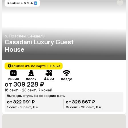
Кешбэк
+ 6 184
о. Праслен, Сейшелы
Casadani Luxury Guest
House
Кешбэк 4% по карте Т-Банка
линия
песок
44 км
везде
от 309 228 ₽
16 сент. - 23 сент., 7 ночей
Выгодные туры на соседние даты
от 322 991 ₽
от 328 867 ₽
1 сент. - 9 сент., 8 н.
15 сент. - 23 сент., 8 н.