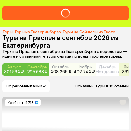
Туры
,
Туры из Екатеринбурга
,
Туры на Сейшелы из Екатеринбурга
Туры на Праслен в сентябре 2026 из
Екатеринбурга
Туры на Праслен в сентябре из Екатеринбурга с перелетом —
ищите и сравнивайте туры онлайн по всем туроператорам.
Август
Сентябрь
Октябрь
Ноябрь
Декабрь
Янв
301 564 ₽
295 688 ₽
408 265 ₽
407 744 ₽
Нет данных
331 
По рекомендации
Показаны туры в 18 отелей
Кешбэк
+ 11 718