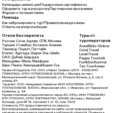
Календарь низких цен
Подарочные сертификаты
Оформить тур в рассрочку
Партнерская программа
Журнал о путешествиях
Помощь
Как забронировать тур?
Правила въезда и визы
Ответы на вопросы
Акции
Отели без перелета
Туры от
туроператоров
Россия:
Сочи,
Адлер,
СПб,
Москва
Турция:
Стамбул,
Анталья,
Алания
Anex
Biblio Globus
Таиланд:
Пхукет,
Паттайя
Coral Travel
Египет:
Хургада,
Шарм-Эль-Шейх
Level.Travel
ОАЭ:
Дубай,
Шарджа
Pegas Touristik
Мальдивы:
Мале,
Маафуши
Fun&Sun
Sunmar
Шри-Ланка:
Хиккадува
Индия:
Гоа
Tez Tour
Алеан
Правообладатель ПО: ООО «Левел Тревел» (2011 - 2026) ИНН
7716697924, ОГРН 1117746723808 123056, г. Москва, вн.тер.г.
Муниципальный округ Пресненский, ул. Юлиуса Фучика, д.6, стр.2,
помещ.6Ч
Турагент: ООО «Академия Сервиса» ИНН 3702175896, ОГРН
1173702008248, 153000, Ивановская обл., г. Иваново, ул. Парижской
Коммуны, д. ЗА
Прием платежей осуществляется через АО «ПРЦ» ИНН 7718696387,
КПП 771701001, ОГРН 1087746411741, 129085, Москва г, Звёздный
бульвар, дом № 19, строение 1, эт. 10, пом. 1009
Стоимость ПО предоставляется по запросу
Вся информация, размещённая на сайте, носит информационный
характер и не является рекламой и публичной офертой. Правила и