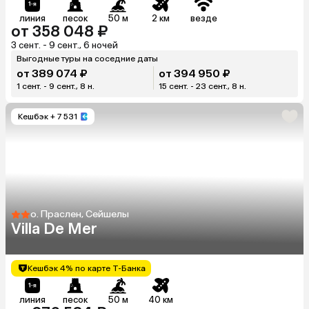
линия
песок
50 м
2 км
везде
от 358 048 ₽
3 сент. - 9 сент., 6 ночей
Выгодные туры на соседние даты
от 389 074 ₽
от 394 950 ₽
1 сент. - 9 сент., 8 н.
15 сент. - 23 сент., 8 н.
Кешбэк
+ 7 531
о. Праслен, Сейшелы
Villa De Mer
Кешбэк 4% по карте Т-Банка
линия
песок
50 м
40 км