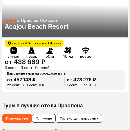
о. Праслен, Сейшелы
Acajou Beach Resort
Кешбэк 4% по карте Т-Банка
линия
песок
50 м
40 км
везде
от 438 689 ₽
3 сент. - 9 сент., 6 ночей
Выгодные туры на соседние даты
от 457 148 ₽
от 473 275 ₽
22 сент. - 30 сент., 8 н.
1 сент. - 9 сент., 8 н.
Туры в лучшие отели Праслена
Популярные
Пляжные
Только для взрослых