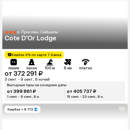
о. Праслен, Сейшелы
Cote D'Or Lodge
Кешбэк 4% по карте Т-Банка
линия
песок
100 м
6 км
платно
от 372 291 ₽
3 сент. - 9 сент., 6 ночей
Выгодные туры на соседние даты
от 399 861 ₽
от 405 737 ₽
1 сент. - 9 сент., 8 н.
15 сент. - 23 сент., 8 н.
Кешбэк
+ 8 773