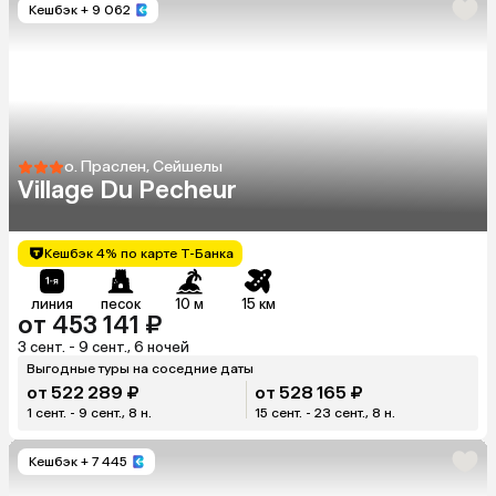
Кешбэк
+ 9 062
о. Праслен, Сейшелы
Village Du Pecheur
Кешбэк 4% по карте Т-Банка
линия
песок
10 м
15 км
от 453 141 ₽
3 сент. - 9 сент., 6 ночей
Выгодные туры на соседние даты
от 522 289 ₽
от 528 165 ₽
1 сент. - 9 сент., 8 н.
15 сент. - 23 сент., 8 н.
Кешбэк
+ 7 445