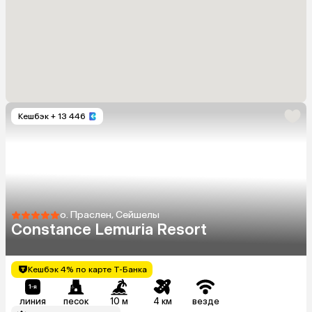
Кешбэк
+ 13 446
о. Праслен, Сейшелы
Constance Lemuria Resort
Кешбэк 4% по карте Т-Банка
линия
песок
10 м
4 км
везде