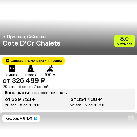
о. Праслен, Сейшелы
8.0
Cote D'Or Chalets
5 отзывов
Кешбэк 4% по карте Т-Банка
линия
песок
100 м
от 326 489 ₽
29 авг. - 5 сент., 7 ночей
Выгодные туры на соседние даты
от 329 753 ₽
от 354 430 ₽
28 авг. - 5 сент., 8 н.
25 авг. - 2 сент., 8 н.
Кешбэк
+ 8 159