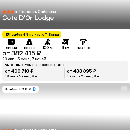
о. Праслен, Сейшелы
Cote D'Or Lodge
Кешбэк 4% по карте Т-Банка
линия
песок
100 м
6 км
платно
от 382 415 ₽
29 авг. - 5 сент., 7 ночей
Выгодные туры на соседние даты
от 408 718 ₽
от 433 395 ₽
28 авг. - 5 сент., 8 н.
25 авг. - 2 сент., 8 н.
Кешбэк
+ 9 301