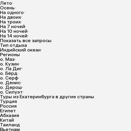
Лето
·
Осень
·
На одного
·
На двоих
·
На троих
·
На 7 ночей
·
На 10 ночей
·
На 14 ночей
·
Показать все запросы
Тип отдыха
Индийский океан
·
Регионы
о. Маэ
·
о. Кузин
·
о. Ла Диг
·
о. Бёрд
·
о. Серф
·
о. Денис
·
о. Дерош
·
о. Силуэт
·
Туры из Екатеринбурга в другие страны
Турция
Россия
Египет
Абхазия
Китай
Таиланд
Вьетнам