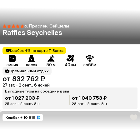
о. Праслен, Сейшелы
Raffles Seychelles
Кешбэк 4% по карте Т-Банка
линия
песок
50 м
40 км
лобби
Премиальный отдых
от 832 762 ₽
27 авг. - 2 сент., 6 ночей
Выгодные туры на соседние даты
от 1 027 203 ₽
от 1 040 753 ₽
25 авг. - 2 сент., 8 н.
28 авг. - 5 сент., 8 н.
Кешбэк
+ 10 819