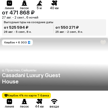
линия
песок
5 м
40 км
от 471 868 ₽
27 авг. - 2 сент., 6 ночей
Выгодные туры на соседние даты
от 525 594 ₽
от 550 271 ₽
28 авг. - 5 сент., 8 н.
25 авг. - 2 сент., 8 н.
Кешбэк
+ 6 303
о. Праслен, Сейшелы
Casadani Luxury Guest
House
Кешбэк 4% по карте Т-Банка
линия
песок
44 км
везде