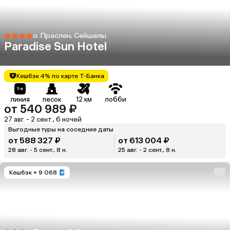
о. Праслен, Сейшелы
Paradise Sun Hotel
Кешбэк 4% по карте Т-Банка
линия
песок
12 км
лобби
от 540 989 ₽
27 авг. - 2 сент., 6 ночей
Выгодные туры на соседние даты
от 588 327 ₽
от 613 004 ₽
28 авг. - 5 сент., 8 н.
25 авг. - 2 сент., 8 н.
Кешбэк
+ 9 068