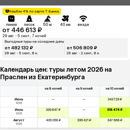
Кешбэк 4% по карте Т-Банка
линия
песок
50 м
40 км
везде
от 446 613 ₽
29 авг. - 5 сент., 7 ночей
Выгодные туры на соседние даты
от 482 132 ₽
от 506 809 ₽
28 авг. - 5 сент., 8 н.
25 авг. - 2 сент., 8 н.
Календарь цен: туры летом 2026 на
Праслен из Екатеринбурга
на 8 ночей
на 9 ночей
на 10 ночей
Июнь
—
—
343 729 ₽
2026
Июль
339 647 ₽
—
318 474 ₽
2026
Август
405 058 ₽
336 421 ₽
347 668 ₽
2026