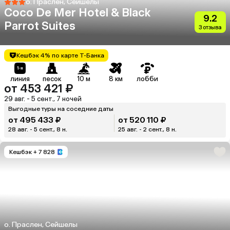
о. Праслен, Сейшелы
Coco De Mer Hotel & Black
9.2
Parrot Suites
3 отзыва
Кешбэк 4% по карте Т-Банка
линия
песок
10 м
8 км
лобби
от 453 421 ₽
29 авг. - 5 сент., 7 ночей
Выгодные туры на соседние даты
от 495 433 ₽
от 520 110 ₽
28 авг. - 5 сент., 8 н.
25 авг. - 2 сент., 8 н.
Кешбэк
+ 7 828
о. Праслен, Сейшелы