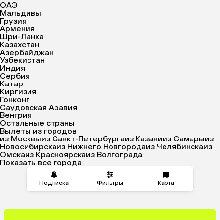
ОАЭ
Мальдивы
Грузия
Армения
Шри-Ланка
Казахстан
Азербайджан
Узбекистан
Индия
Сербия
Катар
Киргизия
Гонконг
Саудовская Аравия
Венгрия
Остальные страны
Вылеты из городов
из Москвы
из Санкт-Петербурга
из Казани
из Самары
из
Новосибирска
из Нижнего Новгорода
из Челябинска
из
Омска
из Красноярска
из Волгограда
Показать все города
Подписка
Фильтры
Карта