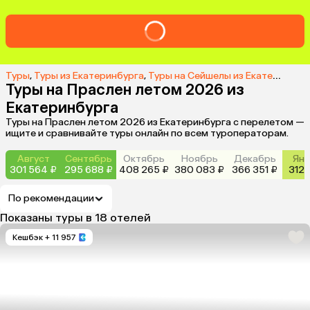
Туры
,
Туры из Екатеринбурга
,
Туры на Сейшелы из Екатеринбурга
Туры на Праслен летом 2026 из
Екатеринбурга
Туры на Праслен летом 2026 из Екатеринбурга с перелетом —
ищите и сравнивайте туры онлайн по всем туроператорам.
Август
Сентябрь
Октябрь
Ноябрь
Декабрь
Янв
301 564 ₽
295 688 ₽
408 265 ₽
380 083 ₽
366 351 ₽
312 
По рекомендации
Показаны туры в 18 отелей
Кешбэк
+ 11 957