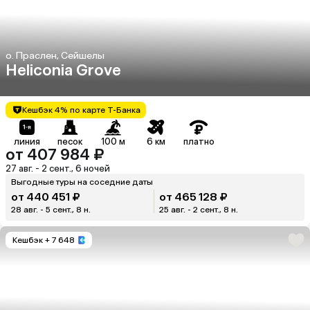
о. Праслен, Сейшелы
Heliconia Grove
Кешбэк 4% по карте Т-Банка
линия
песок
100 м
6 км
платно
от 407 984 ₽
27 авг. - 2 сент., 6 ночей
Выгодные туры на соседние даты
от 440 451 ₽
от 465 128 ₽
28 авг. - 5 сент., 8 н.
25 авг. - 2 сент., 8 н.
Кешбэк
+ 7 648