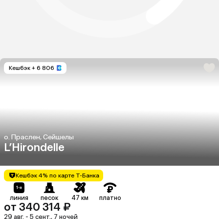
Кешбэк
+ 6 806
о. Праслен, Сейшелы
L’Hirondelle
Кешбэк 4% по карте Т-Банка
линия
песок
47 км
платно
от 340 314 ₽
29 авг. - 5 сент., 7 ночей