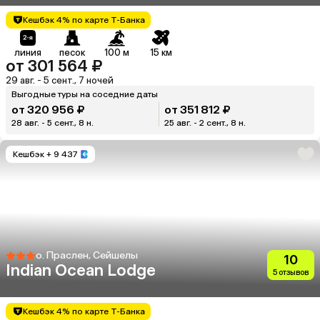
Кешбэк 4% по карте Т-Банка
линия
песок
100 м
15 км
от 301 564 ₽
29 авг. - 5 сент., 7 ночей
Выгодные туры на соседние даты
от 320 956 ₽
от 351 812 ₽
28 авг. - 5 сент., 8 н.
25 авг. - 2 сент., 8 н.
Кешбэк
+ 9 437
о. Праслен, Сейшелы
10
Indian Ocean Lodge
5 отзывов
Кешбэк 4% по карте Т-Банка