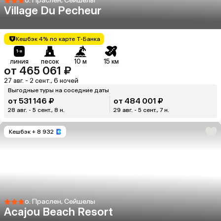
о. Праслен, Сейшелы
Village Du Pecheur
Кешбэк 4% по карте Т-Банка
линия
песок
10 м
15 км
от 465 061 ₽
27 авг. - 2 сент., 6 ночей
Выгодные туры на соседние даты
от 531 146 ₽
от 484 001 ₽
28 авг. - 5 сент., 8 н.
29 авг. - 5 сент., 7 н.
Кешбэк
+ 8 932
о. Праслен, Сейшелы
Acajou Beach Resort