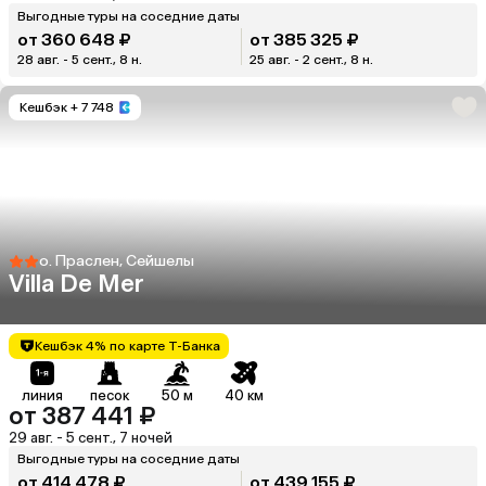
Выгодные туры на соседние даты
от 360 648 ₽
от 385 325 ₽
28 авг. - 5 сент., 8 н.
25 авг. - 2 сент., 8 н.
Кешбэк
+ 7 748
о. Праслен, Сейшелы
Villa De Mer
Кешбэк 4% по карте Т-Банка
линия
песок
50 м
40 км
от 387 441 ₽
29 авг. - 5 сент., 7 ночей
Выгодные туры на соседние даты
от 414 478 ₽
от 439 155 ₽