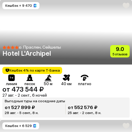
Кешбэк
+ 9 470
о. Праслен, Сейшелы
9.0
Hotel L'Archipel
5 отзывов
Кешбэк 4% по карте Т-Банка
линия
песок
50 м
40 км
платно
от 473 544 ₽
27 авг. - 2 сент., 6 ночей
Выгодные туры на соседние даты
от 527 899 ₽
от 552 576 ₽
28 авг. - 5 сент., 8 н.
25 авг. - 2 сент., 8 н.
Кешбэк
+ 6 529