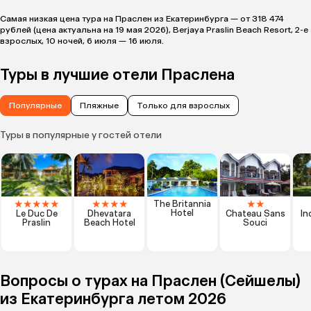
Самая низкая цена тура на Праслен из Екатеринбурга — от 318 474
рублей (цена актуальна на 19 мая 2026), Berjaya Praslin Beach Resort, 2-е
взрослых, 10 ночей, 6 июля — 16 июля.
Туры в лучшие отели Праслена
Популярные
Пляжные
Только для взрослых
Туры в популярные у гостей отели
★
★
★
★
★
★
★
★
★
★
★
The Britannia
Hotel
Le Duc De
Dhevatara
Chateau Sans
In
Praslin
Beach Hotel
Souci
Вопросы о турах на Праслен (Сейшелы)
из Екатеринбурга летом 2026