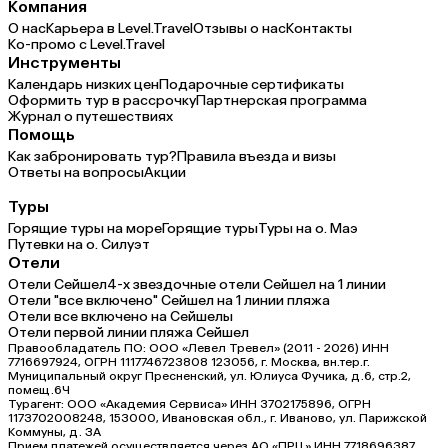
Компания
О нас
Карьера в Level.Travel
Отзывы о нас
Контакты
Ко-промо с Level.Travel
Инструменты
Календарь низких цен
Подарочные сертификаты
Оформить тур в рассрочку
Партнерская программа
Журнал о путешествиях
Помощь
Как забронировать тур?
Правила въезда и визы
Ответы на вопросы
Акции
Туры
Горящие туры на море
Горящие туры
Туры на о. Маэ
Путевки на о. Силуэт
Отели
Отели Сейшел
4-х звездочные отели Сейшел на 1 линии
Отели "все включено" Сейшел на 1 линии пляжа
Отели все включено на Сейшелы
Отели первой линии пляжа Сейшел
Правообладатель ПО: ООО «Левел Тревел» (2011 - 2026) ИНН
7716697924, ОГРН 1117746723808 123056, г. Москва, вн.тер.г.
Муниципальный округ Пресненский, ул. Юлиуса Фучика, д.6, стр.2,
помещ.6Ч
Турагент: ООО «Академия Сервиса» ИНН 3702175896, ОГРН
1173702008248, 153000, Ивановская обл., г. Иваново, ул. Парижской
Коммуны, д. ЗА
Прием платежей осуществляется через АО «ПРЦ» ИНН 7718696387,