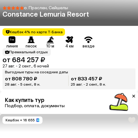
о. Праслен, Сейшелы
Constance Lemuria Resort
Кешбэк 4% по карте Т-Банка
линия
песок
10 м
4 км
везде
Премиальный отдых
от 684 257 ₽
27 авг. - 2 сент., 6 ночей
Выгодные туры на соседние даты
от 808 780 ₽
от 833 457 ₽
28 авг. - 5 сент., 8 н.
25 авг. - 2 сент., 8 н.
Как купить тур
Подбор, оплата, документы
Кешбэк
+ 16 655