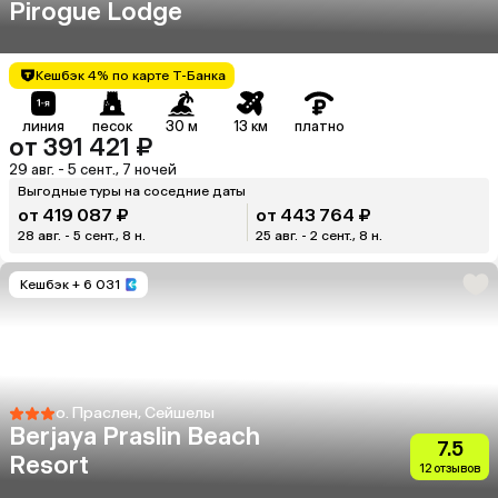
Pirogue Lodge
Кешбэк 4% по карте Т-Банка
линия
песок
30 м
13 км
платно
от 391 421 ₽
29 авг. - 5 сент., 7 ночей
Выгодные туры на соседние даты
от 419 087 ₽
от 443 764 ₽
28 авг. - 5 сент., 8 н.
25 авг. - 2 сент., 8 н.
Кешбэк
+ 6 031
о. Праслен, Сейшелы
Berjaya Praslin Beach
7.5
Resort
12 отзывов