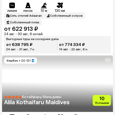
линия
песок
10 м
130 км
Сеть отелей Adaaran
Собственный остров
Собственный пляж
от 622 913 ₽
24 авг. - 30 авг., 6 ночей
Выгодные туры на соседние даты
от 638 795 ₽
от 774 334 ₽
24 авг. - 31 авг., 7 н.
14 авг. - 22 авг., 8 н.
Кешбэк
+ 20 121
Котайфару, Мальдивы
10
Alila Kothaifaru Maldives
15 отзывов