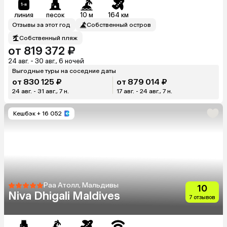
линия
песок
10 м
164 км
Отзывы за этот год
Собственный остров
Собственный пляж
от 819 372 ₽
24 авг. - 30 авг., 6 ночей
Выгодные туры на соседние даты
от 830 125 ₽
от 879 014 ₽
24 авг. - 31 авг., 7 н.
17 авг. - 24 авг., 7 н.
Кешбэк
+ 16 052
Раа Атолл, Мальдивы
10
Niva Dhigali Maldives
7 отзывов