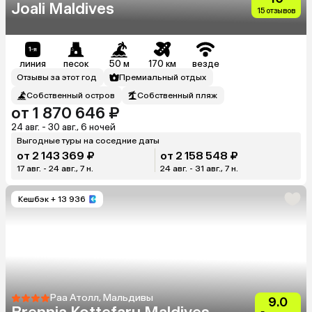
Joali Maldives
15 отзывов
линия
песок
50 м
170 км
везде
Отзывы за этот год
Премиальный отдых
Собственный остров
Собственный пляж
от 1 870 646 ₽
24 авг. - 30 авг., 6 ночей
Выгодные туры на соседние даты
от 2 143 369 ₽
от 2 158 548 ₽
17 авг. - 24 авг., 7 н.
24 авг. - 31 авг., 7 н.
Кешбэк
+ 13 936
Раа Атолл, Мальдивы
9.0