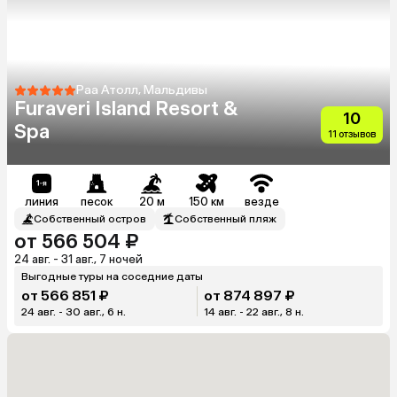
Раа Атолл, Мальдивы
Furaveri Island Resort &
10
Spa
11 отзывов
линия
песок
20 м
150 км
везде
Собственный остров
Собственный пляж
от 566 504 ₽
24 авг. - 31 авг., 7 ночей
Выгодные туры на соседние даты
от 566 851 ₽
от 874 897 ₽
24 авг. - 30 авг., 6 н.
14 авг. - 22 авг., 8 н.