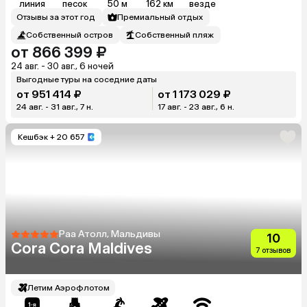
линия
песок
50 м
162 км
везде
Отзывы за этот год
Премиальный отдых
Собственный остров
Собственный пляж
от 866 399 ₽
24 авг. - 30 авг., 6 ночей
Выгодные туры на соседние даты
от 951 414 ₽
от 1 173 029 ₽
24 авг. - 31 авг., 7 н.
17 авг. - 23 авг., 6 н.
Кешбэк
+ 20 657
Раа Атолл, Мальдивы
10
Cora Cora Maldives
7 отзывов
Летим Аэрофлотом