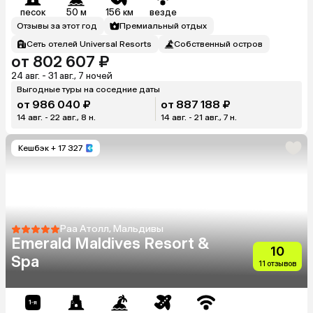
песок
50 м
156 км
везде
Отзывы за этот год
Премиальный отдых
Сеть отелей Universal Resorts
Собственный остров
от 802 607 ₽
24 авг. - 31 авг., 7 ночей
Выгодные туры на соседние даты
от 986 040 ₽
от 887 188 ₽
14 авг. - 22 авг., 8 н.
14 авг. - 21 авг., 7 н.
Кешбэк
+ 17 327
Раа Атолл, Мальдивы
Emerald Maldives Resort &
10
Spa
11 отзывов