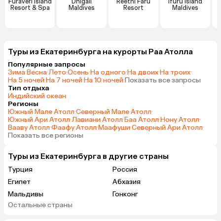
Furaveri Island
Dhigali
Reethi Faru
Ifuru Island
T
Resort & Spa
Maldives
Resort
Maldives
Туры из Екатеринбурга на курорты Раа Атолла
Популярные запросы
Зима
·
Весна
·
Лето
·
Осень
·
На одного
·
На двоих
·
На троих
·
На 5 ночей
·
На 7 ночей
·
На 10 ночей
·
Показать все запросы
Тип отдыха
Индийский океан
Регионы
Южный Мале Атолл
·
Северный Мале Атолл
·
Южный Ари Атолл
·
Лавиани Атолл
·
Баа Атолл
·
Нону Атолл
·
Вааву Атолл
·
Фаафу Атолл
·
Маафуши
·
Северный Ари Атолл
·
Показать все регионы
Туры из Екатеринбурга в другие страны
Турция
Россия
Египет
Абхазия
Мальдивы
Гонконг
Остальные страны
Саудовская Аравия