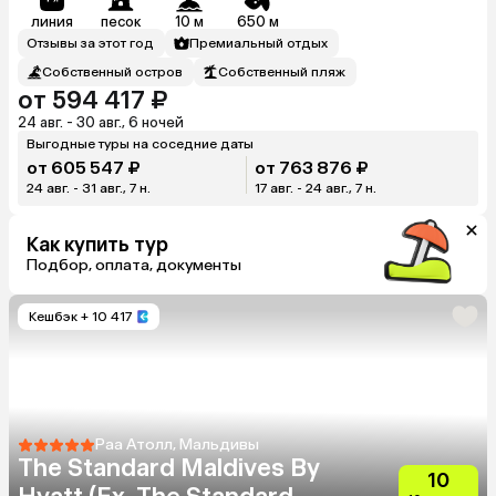
линия
песок
10 м
650 м
Отзывы за этот год
Премиальный отдых
Собственный остров
Собственный пляж
от 594 417 ₽
24 авг. - 30 авг., 6 ночей
Выгодные туры на соседние даты
от 605 547 ₽
от 763 876 ₽
24 авг. - 31 авг., 7 н.
17 авг. - 24 авг., 7 н.
Как купить тур
Подбор, оплата, документы
Кешбэк
+ 10 417
Раа Атолл, Мальдивы
The Standard Maldives By
10