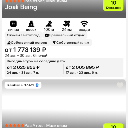
Раа Атолл, Мальдивы
10
Joali Being
12 отзывов
линия
песок
100 м
24 км
везде
Отзывы за этот год
Премиальный отдых
Собственный остров
Собственный пляж
от 1 773 139 ₽
24 авг. - 30 авг., 6 ночей
Выгодные туры на соседние даты
от 2 025 855 ₽
от 2 005 895 ₽
24 авг. - 31 авг., 7 н.
17 авг. - 23 авг., 6 н.
Кешбэк
+ 37 412
Раа Атолл, Мальдивы
10