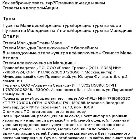
Как забронировать тур?
Правила въезда и визы
Ответы на вопросы
Акции
Туры
Туры на Мальдивы
Горящие туры
Горящие туры на море
Путевки на Мальдивы на 7 ночей
Горящие туры на Мальдивы
Отели
Отели Мальдив
Отели Мале
Отели Мальдив "все включено" с бассейном
5-и звездочные отели «ультра всё включено» Южного Мале
Атолла
Отели все включено на Мальдивы
Правообладатель ПО: ООО «Левел Тревел» (2011 - 2026) ИНН
7716697924, ОГРН 1117746723808 123056, г. Москва, вн.тер.г.
Муниципальный округ Пресненский, ул. Юлиуса Фучика, д.6, стр.2,
помещ.6Ч
Турагент: ООО «Академия Сервиса» ИНН 3702175896, ОГРН
1173702008248, 153000, Ивановская обл., г. Иваново, ул. Парижской
Коммуны, д. ЗА
Прием платежей осуществляется через АО «ПРЦ» ИНН 7718696387,
КПП 771701001, ОГРН 1087746411741, 129085, Москва г, Звёздный
бульвар, дом № 19, строение 1, эт. 10, пом. 1009
Стоимость ПО предоставляется по запросу
Вся информация, размещённая на сайте, носит информационный
характер и не является рекламой и публичной офертой. Правила и
условия предоставления услуг в отелях, в том числе концепция
питания, описанные на сайте, могут изменяться по решению
администрации отелей. Копирование материалов без письменного
согласия запрещено. Сумма, отображаемая на сайте, включает в себя