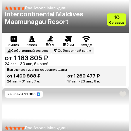
Раа Атолл, Мальдивы
Intercontinental Maldives
10
Maamunagau Resort
6 отзывов
линия
песок
50 м
152 км
везде
Собственный остров
Собственный пляж
от 1 183 805 ₽
24 авг. - 30 авг., 6 ночей
Выгодные туры на соседние даты
от 1 409 888 ₽
от 1 269 477 ₽
24 авг. - 31 авг., 7 н.
17 авг. - 23 авг., 6 н.
Кешбэк
+ 21 886
Раа Атолл, Мальдивы