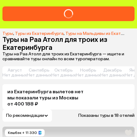
Туры
,
Туры из Екатеринбурга
,
Туры на Мальдивы из Екатеринбурга
Туры на Раа Атолл для троих из
Екатеринбурга
Туры на Раа Атолл для троих из Екатеринбурга — ищите и
сравнивайте туры онлайн по всем туроператорам.
Август
Сентябрь
Октябрь
Ноябрь
Декабрь
Янв
Нет данных
Нет данных
Нет данных
Нет данных
Нет данных
Нет д
из
Екатеринбурга
вылетов нет
мы показали туры
из
Москвы
от 400 188 ₽
По рекомендации
Показаны туры в 18 отелей
Кешбэк
+ 11 330