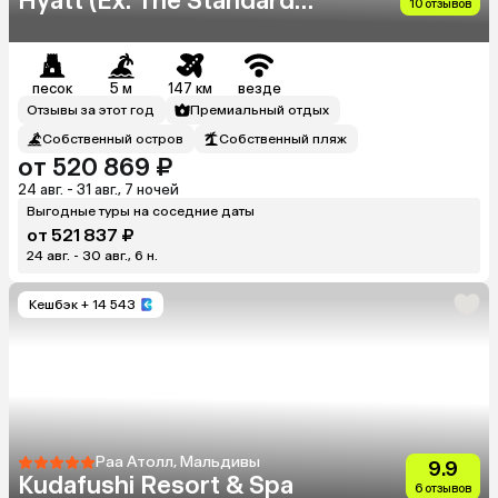
Hyatt (Ex. The Standard
10 отзывов
Huruvalhi Maldives)
песок
5 м
147 км
везде
Отзывы за этот год
Премиальный отдых
Собственный остров
Собственный пляж
от 520 869 ₽
24 авг. - 31 авг., 7 ночей
Выгодные туры на соседние даты
от 521 837 ₽
24 авг. - 30 авг., 6 н.
Кешбэк
+ 14 543
Раа Атолл, Мальдивы
9.9
Kudafushi Resort & Spa
6 отзывов