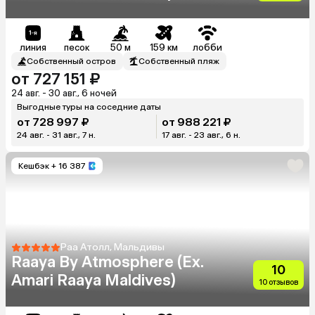
линия
песок
50 м
159 км
лобби
Собственный остров
Собственный пляж
от 727 151 ₽
24 авг. - 30 авг., 6 ночей
Выгодные туры на соседние даты
от 728 997 ₽
от 988 221 ₽
24 авг. - 31 авг., 7 н.
17 авг. - 23 авг., 6 н.
Кешбэк
+ 16 387
Раа Атолл, Мальдивы
Raaya By Atmosphere (Ex.
10
Amari Raaya Maldives)
10 отзывов