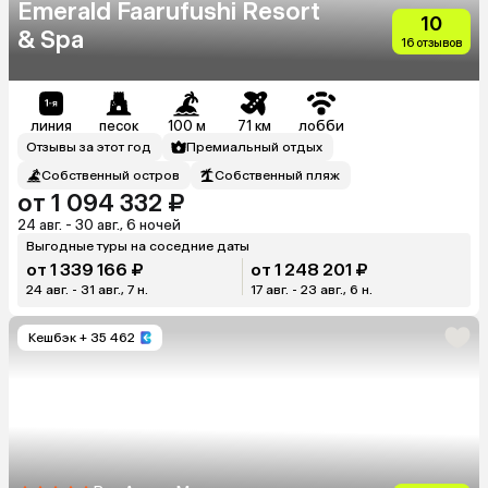
Emerald Faarufushi Resort
10
& Spa
16 отзывов
линия
песок
100 м
71 км
лобби
Отзывы за этот год
Премиальный отдых
Собственный остров
Собственный пляж
от 1 094 332 ₽
24 авг. - 30 авг., 6 ночей
Выгодные туры на соседние даты
от 1 339 166 ₽
от 1 248 201 ₽
24 авг. - 31 авг., 7 н.
17 авг. - 23 авг., 6 н.
Кешбэк
+ 35 462