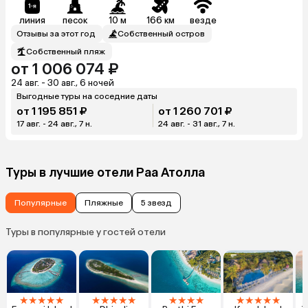
линия
песок
10 м
166 км
везде
Отзывы за этот год
Собственный остров
Собственный пляж
от 1 006 074 ₽
24 авг. - 30 авг., 6 ночей
Выгодные туры на соседние даты
от 1 195 851 ₽
от 1 260 701 ₽
17 авг. - 24 авг., 7 н.
24 авг. - 31 авг., 7 н.
Туры в лучшие отели Раа Атолла
Популярные
Пляжные
5 звезд
Туры в популярные у гостей отели
★
★
★
★
★
★
★
★
★
★
★
★
★
★
★
★
★
★
★