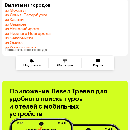
Вылеты из городов
из Москвы
из Санкт-Петербурга
из Казани
из Самары
из Новосибирска
из Нижнего Новгорода
из Челябинска
из Омска
из Красноярска
Показать все города
из Волгограда
Подписка
Фильтры
Карта
Приложение Левел.Тревел для
удобного поиска туров
и отелей с мобильных
устройств