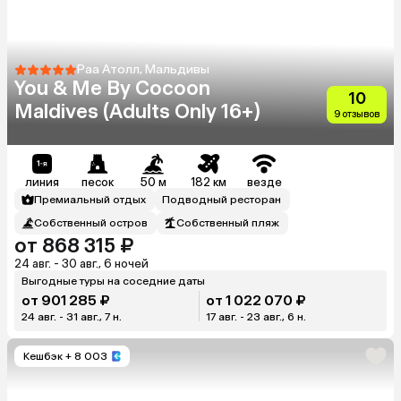
Раа Атолл, Мальдивы
You & Me By Cocoon
10
Maldives (Adults Only 16+)
9 отзывов
линия
песок
50 м
182 км
везде
Премиальный отдых
Подводный ресторан
Собственный остров
Собственный пляж
от 868 315 ₽
24 авг. - 30 авг., 6 ночей
Выгодные туры на соседние даты
от 901 285 ₽
от 1 022 070 ₽
24 авг. - 31 авг., 7 н.
17 авг. - 23 авг., 6 н.
Кешбэк
+ 8 003