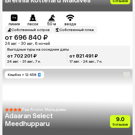
Brennia Kottefaru Maldives
5 отзывов
линия
песок
50 м
везде
Собственный остров
Собственный пляж
от 696 840 ₽
24 авг. - 30 авг., 6 ночей
Выгодные туры на соседние даты
от 702 201 ₽
от 821 491 ₽
24 авг. - 31 авг., 7 н.
17 авг. - 24 авг., 7 н.
Кешбэк
+ 12 458
Раа Атолл, Мальдивы
Adaaran Select
9.0
Meedhupparu
9 отзывов