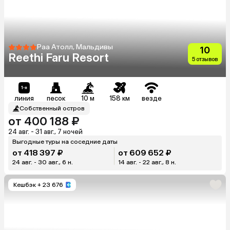
Раа Атолл, Мальдивы
10
Reethi Faru Resort
5 отзывов
линия
песок
10 м
158 км
везде
Собственный остров
от 400 188 ₽
24 авг. - 31 авг., 7 ночей
Выгодные туры на соседние даты
от 418 397 ₽
от 609 652 ₽
24 авг. - 30 авг., 6 н.
14 авг. - 22 авг., 8 н.
Кешбэк
+ 23 676