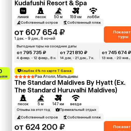
Kudafushi Resort & Spa
линия
песок
50 м
159 км
лобби
Собственный остров
Собственный пляж
от 607 654 ₽
Показат
туры
1 дек. - 9 дек., 8 ночей
Выгодные туры на соседние даты
от 795 735 ₽
от 721 810 ₽
от 745 674 
4 февр. - 12 февр., 8 н.
14 дек. - 21 дек., 7 н.
13 янв. - 20 янв., 
0
Кешбэк 4% по карте Т-Банка
Раа Атолл, Мальдивы
зывов
The Standard Maldives By Hyatt (Ex.
The Standard Huruvalhi Maldives)
песок
5 м
147 км
везде
Отзывы за этот год
Премиальный отдых
Собственный остров
Собственный пляж
от 624 200 ₽
Показат