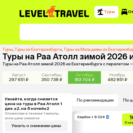
Туры
О
Туры
,
Туры из Екатеринбурга
,
Туры на Мальдивы из Екатеринбу
Туры на Раа Атолл зимой 2026 
Туры на Раа Атолл зимой 2026 из Екатеринбурга с перелетом 
Август
Сентябрь
Октябрь
Ноябрь
297 651 ₽
350 738 ₽
183 704 ₽
482 851 ₽
Узнайте, когда снизится
По рекомендации
По ц
цена на туры в Раа Атолл 1
дек.±2, на 6 ночей±2
Оповестим в течение 1 минуты,
1
Кешбэк
+ 8 024
если цена снизится
11 от
Узнать о снижении цены