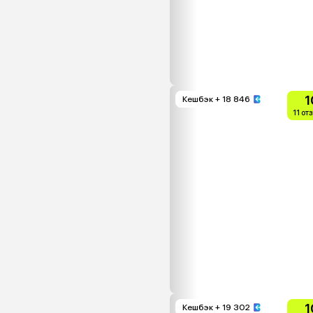
1
Кешбэк
+ 18 846
11 от
1
Кешбэк
+ 19 302