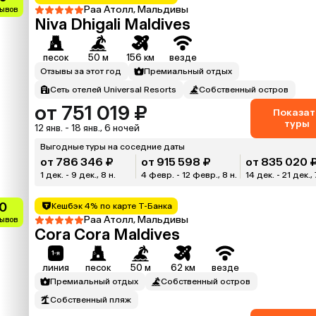
Раа Атолл, Мальдивы
зывов
Niva Dhigali Maldives
песок
50 м
156 км
везде
Отзывы за этот год
Премиальный отдых
Сеть отелей Universal Resorts
Собственный остров
от 751 019 ₽
Показат
туры
12 янв. - 18 янв., 6 ночей
Выгодные туры на соседние даты
от 786 346 ₽
от 915 598 ₽
от 835 020 
1 дек. - 9 дек., 8 н.
4 февр. - 12 февр., 8 н.
14 дек. - 21 дек., 
0
Кешбэк 4% по карте Т-Банка
Раа Атолл, Мальдивы
зывов
Cora Cora Maldives
линия
песок
50 м
62 км
везде
Премиальный отдых
Собственный остров
Собственный пляж