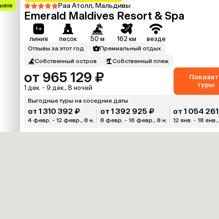
Раа Атолл, Мальдивы
зывов
Emerald Maldives Resort & Spa
линия
песок
50 м
162 км
везде
Отзывы за этот год
Премиальный отдых
Собственный остров
Собственный пляж
от 965 129 ₽
Показат
туры
1 дек. - 9 дек., 8 ночей
Выгодные туры на соседние даты
от 1 310 392 ₽
от 1 392 925 ₽
от 1 054 261
4 февр. - 12 февр., 8 н.
8 февр. - 16 февр., 8 н.
12 янв. - 18 янв.,