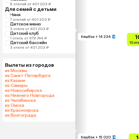
6 отелей от 401 203 ₽
Для семей с детьми
Няня
7 отелей от 401 203 ₽
Детское меню
3 отеля от 401 203 ₽
Детский клуб
1
Кешбэк
+ 14 234
1 отель от 979 744 ₽
Детский бассейн
10 от
3 отеля от 401 203 ₽
Вылеты из городов
из Москвы
из Санкт-Петербурга
из Казани
из Самары
из Новосибирска
из Нижнего Новгорода
из Челябинска
из Омска
из Красноярска
из Волгограда
1
Кешбэк
+ 15 020