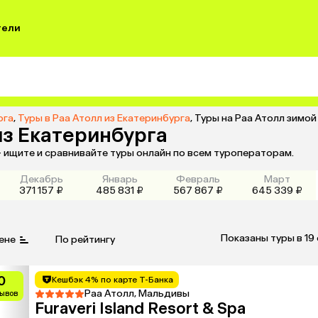
тели
рга
,
Туры в Раа Атолл из Екатеринбурга
,
Туры на Раа Атолл зимой
из Екатеринбурга
— ищите и сравнивайте туры онлайн по всем туроператорам.
Декабрь
Январь
Февраль
Март
371 157 ₽
485 831 ₽
567 867 ₽
645 339 ₽
Показаны туры в 19
ене
По рейтингу
0
Кешбэк 4% по карте Т-Банка
Раа Атолл, Мальдивы
зывов
Furaveri Island Resort & Spa