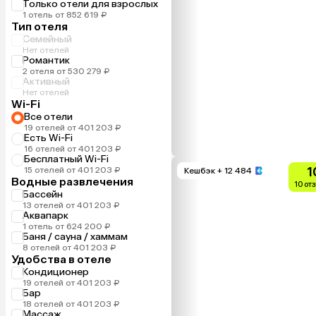
Только отели для взрослых
1 отель от 852 619 ₽
Тип отеля
Семейный
Нет отелей
Романтик
2 отеля от 530 279 ₽
Активный
Нет отелей
Wi-Fi
Все отели
19 отелей от 401 203 ₽
Есть Wi-Fi
16 отелей от 401 203 ₽
Бесплатный Wi-Fi
1
15 отелей от 401 203 ₽
Кешбэк
+ 12 484
Водные развлечения
10 от
Бассейн
13 отелей от 401 203 ₽
Аквапарк
1 отель от 624 200 ₽
Баня / сауна / хаммам
8 отелей от 401 203 ₽
Удобства в отеле
Кондиционер
19 отелей от 401 203 ₽
Бар
18 отелей от 401 203 ₽
Массаж