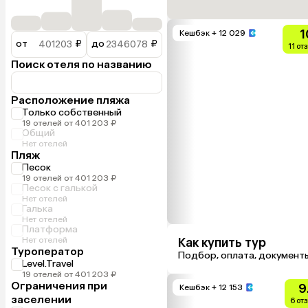
1
Кешбэк
+ 12 029
от
₽
до
₽
11 от
Поиск отеля по названию
Расположение пляжа
Только собственный
19 отелей от 401 203 ₽
Общий
Нет отелей
Пляж
Песок
19 отелей от 401 203 ₽
Песок с галькой
Нет отелей
Галька
Нет отелей
Платформа
Нет отелей
Как купить тур
Туроператор
Подбор, оплата, документ
Level.Travel
19 отелей от 401 203 ₽
Ограничения при
9
Кешбэк
+ 12 153
заселении
6 от