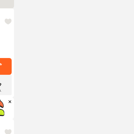
ь
₽
.