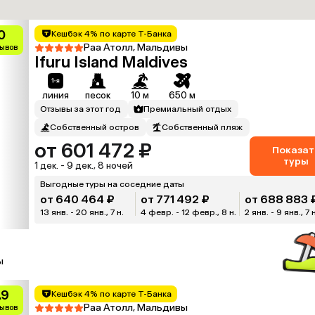
0
Кешбэк 4% по карте Т-Банка
Раа Атолл, Мальдивы
зывов
Ifuru Island Maldives
линия
песок
10 м
650 м
Отзывы за этот год
Премиальный отдых
Собственный остров
Собственный пляж
от 601 472 ₽
Показат
туры
1 дек. - 9 дек., 8 ночей
Выгодные туры на соседние даты
от 640 464 ₽
от 771 492 ₽
от 688 883 
13 янв. - 20 янв., 7 н.
4 февр. - 12 февр., 8 н.
2 янв. - 9 янв., 7 н
ы
.9
Кешбэк 4% по карте Т-Банка
Раа Атолл, Мальдивы
зывов