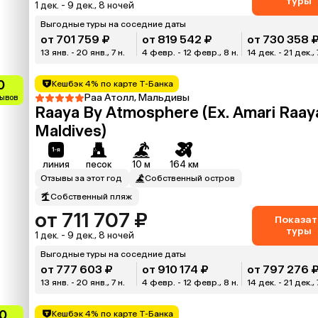
туры
1 дек. - 9 дек., 8 ночей
Выгодные туры на соседние даты
от 701 759 ₽
от 819 542 ₽
от 730 358 
13 янв. - 20 янв., 7 н.
4 февр. - 12 февр., 8 н.
14 дек. - 21 дек., 
0
Кешбэк 4% по карте Т-Банка
Раа Атолл, Мальдивы
зывов
Raaya By Atmosphere (Ex. Amari Raay
Maldives)
линия
песок
10 м
164 км
Отзывы за этот год
Собственный остров
Собственный пляж
от 711 707 ₽
Показат
туры
1 дек. - 9 дек., 8 ночей
Выгодные туры на соседние даты
от 777 603 ₽
от 910 174 ₽
от 797 276 
13 янв. - 20 янв., 7 н.
4 февр. - 12 февр., 8 н.
14 дек. - 21 дек., 
0
Кешбэк 4% по карте Т-Банка