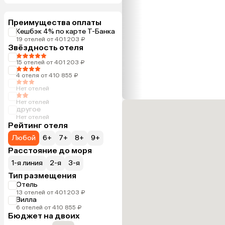
Преимущества оплаты
Кешбэк 4% по карте Т-Банка
19 отелей от 401 203 ₽
Звёздность отеля
15 отелей от 401 203 ₽
4 отеля от 410 855 ₽
Нет отелей
Нет отелей
другое
Нет отелей
Рейтинг отеля
Любой
6+
7+
8+
9+
Расстояние до моря
1-я линия
2-я
3-я
Тип размещения
Отель
13 отелей от 401 203 ₽
Вилла
6 отелей от 410 855 ₽
Бюджет на двоих