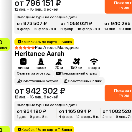
от 796 151 ₽
Показат
туры
12 янв. - 18 янв., 6 ночей
Выгодные туры на соседние даты
от 973 507 ₽
от 1 058 021 ₽
от 940 285
4 февр. - 12 февр., 8 н.
8 февр. - 16 февр., 8 н.
13 янв. - 20 янв.,
0
Кешбэк 4% по карте Т-Банка
Раа Атолл, Мальдивы
зывов
Heritance Aarah
линия
песок
20 м
150 км
везде
Отзывы за этот год
Премиальный отдых
Собственный остров
Собственный пляж
от 942 302 ₽
Показат
туры
12 янв. - 18 янв., 6 ночей
Выгодные туры на соседние даты
от 954 190 ₽
от 1 165 894 ₽
от 1 082 528
1 дек. - 9 дек., 8 н.
4 февр. - 12 февр., 8 н.
2 янв. - 9 янв., 7 н
0
Кешбэк 4% по карте Т-Банка