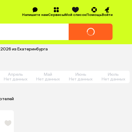
Напишите нам
Сервисы
Мой список
Помощь
Войти
 2026 из Екатеринбурга
Апрель
Май
Июнь
Июль
Нет данных
Нет данных
Нет данных
Нет данных
 отелей