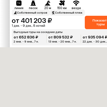
линия
песок
20 м
150 км
везде
Собственный остров
Собственный пляж
от 401 203 ₽
Показат
туры
1 дек. - 9 дек., 8 ночей
Выгодные туры на соседние даты
от 652 836 ₽
от 809 532 ₽
от 935 094 
2 янв. - 9 янв., 7 н.
13 янв. - 20 янв., 7 н.
22 дек. - 30 дек.,