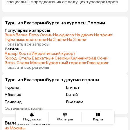
специальные предложения от ведущих туроператоров
Туры из Екатеринбурга на курорты России
Популярные запросы
Зима
·
Весна
·
Лето
·
Осень
·
На одного
·
На двоих
·
На троих
·
Туры выходного дня
·
На 2 ночи
·
На 3 ночи
·
Показать все запросы
Регионы
Адлер
·
Хоста
·
Имеретинский курорт
·
Город-Отель Бархатные Сезоны
·
Калининград
·
Сочи
·
Эсто-Садок
·
Москва
·
Курортный городок
·
Геленджик
·
Показать все регионы
Туры из Екатеринбурга в другие страны
Турция
Египет
Абхазия
Китай
Таиланд
Вьетнам
Остальные страны
ОАЭ
Мальдивы
Грузия
Беларусь
Подписка
Фильтры
Карта
Вылеты из городов
Армения
Шри-Ланка
из Москвы