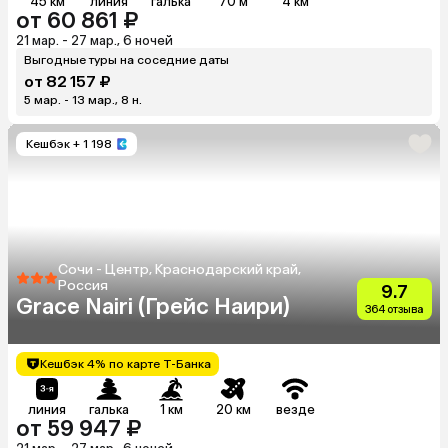
45 км
линия
галька
70 м
4 км
от 60 861 ₽
21 мар. - 27 мар., 6 ночей
Выгодные туры на соседние даты
от 82 157 ₽
5 мар. - 13 мар., 8 н.
Кешбэк
+ 1 198
Сочи - Центр, Краснодарский край,
Россия
9.7
Grace Nairi (Грейс Наири)
364 отзыва
Кешбэк 4% по карте Т-Банка
линия
галька
1 км
20 км
везде
от 59 947 ₽