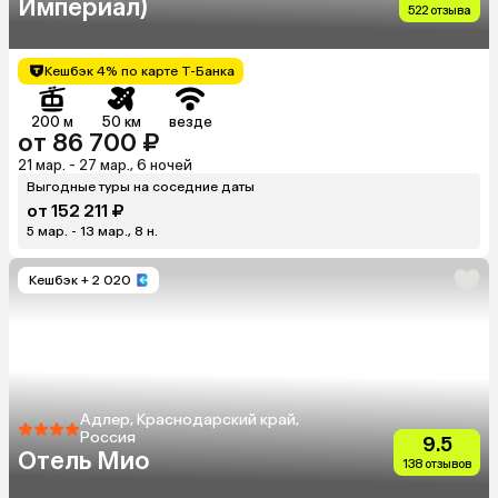
Империал)
522 отзыва
Кешбэк 4% по карте Т-Банка
200 м
50 км
везде
от 86 700 ₽
21 мар. - 27 мар., 6 ночей
Выгодные туры на соседние даты
от 152 211 ₽
5 мар. - 13 мар., 8 н.
Кешбэк
+ 2 020
Адлер, Краснодарский край,
Россия
9.5
Отель Мио
138 отзывов