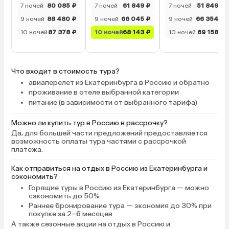
7 ночей
80 085 ₽
7 ночей
61 849 ₽
7 ночей
51 849 ₽
9 ночей
88 480 ₽
9 ночей
66 045 ₽
9 ночей
66 354 ₽
10 ночей
87 378 ₽
10 ночей
68 143 ₽
10 ночей
69 158 ₽
Что входит в стоимость тура?
авиаперелет из Екатеринбурга в Россию и обратно
проживание в отеле выбранной категории
питание (в зависимости от выбранного тарифа)
Можно ли купить тур в Россию в рассрочку?
Да, для большей части предложений предоставляется
возможность оплаты тура частями с рассрочкой
платежа.
Как отправиться на отдых в Россию из Екатеринбурга и
сэкономить?
Горящие туры в Россию
из Екатеринбурга — можно
сэкономить до 50%
Раннее бронирование тура
— экономия до 30% при
покупке за 2–6 месяцев
А также
сезонные акции на отдых в Россию
и