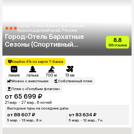
Город-Отель Бархатные Сезоны,
Краснодарский край, Россия
Город-Отель Бархатные
8.8
Сезоны (Спортивный
355 отзывов
Квартал)
Кешбэк 4% по карте Т-Банка
линия
галька
700 м
13 км
Можно с животными
Собственный пляж
Пляж с «Голубым флагом»
от 65 699 ₽
21 мар. - 27 мар., 6 ночей
Выгодные туры на соседние даты
от 88 607 ₽
от 83 634 ₽
5 мар. - 13 мар., 8 н.
5 мар. - 12 мар., 7 н.