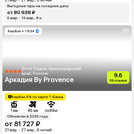
21 мар. - 27 мар., 6 ночей
Выгодные туры на соседние даты
от 80 938 ₽
5 мар. - 13 мар., 8 н.
Кешбэк
+ 1 634
Эсто-Садок, Краснодарский
край, Россия
9.6
Аркадия By Provence
69 отзывов
Кешбэк 4% по карте Т-Банка
1 км
45 км
лобби
Обновлен в 2025 году
от 81 727 ₽
21 мар. - 27 мар., 6 ночей