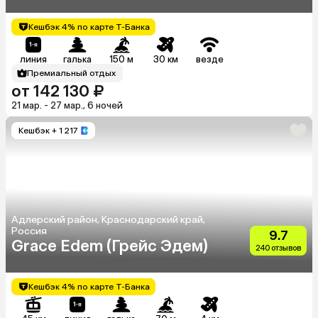
Кешбэк 4% по карте Т-Банка
линия
галька
150 м
30 км
везде
Премиальный отдых
от 142 130 ₽
21 мар. - 27 мар., 6 ночей
Кешбэк
+ 1 217
Адлерский район, Краснодарский край,
Россия
9.7
Grace Edem (Грейс Эдем)
240 отзывов
Кешбэк 4% по карте Т-Банка