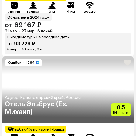
линия
галька
5 м
4 км
везде
Обновлен в 2024 году
от 69 167 ₽
21 мар. - 27 мар., 6 ночей
Выгодные туры на соседние даты
от 93 229 ₽
5 мар. - 13 мар., 8 н.
Кешбэк
+ 1 264
Адлер, Краснодарский край, Россия
Отель Эльбрус (Ex.
8.5
Михаил)
54 отзыва
Кешбэк 4% по карте Т-Банка