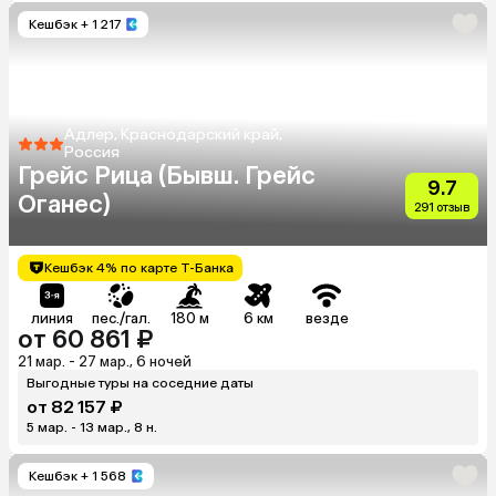
Кешбэк
+ 1 217
Адлер, Краснодарский край,
Россия
Грейс Рица (Бывш. Грейс
9.7
Оганес)
291 отзыв
Кешбэк 4% по карте Т-Банка
линия
пес./гал.
180 м
6 км
везде
от 60 861 ₽
21 мар. - 27 мар., 6 ночей
Выгодные туры на соседние даты
от 82 157 ₽
5 мар. - 13 мар., 8 н.
Кешбэк
+ 1 568