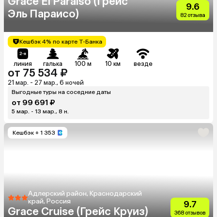
Grace El Paraiso (Грейс
9.6
Эль Параисо)
82 отзыва
Кешбэк 4% по карте Т-Банка
линия
галька
100 м
10 км
везде
от 75 534 ₽
21 мар. - 27 мар., 6 ночей
Выгодные туры на соседние даты
от 99 691 ₽
5 мар. - 13 мар., 8 н.
Кешбэк
+ 1 353
Адлерский район, Краснодарский
край, Россия
9.7
Grace Cruise (Грейс Круиз)
368 отзывов