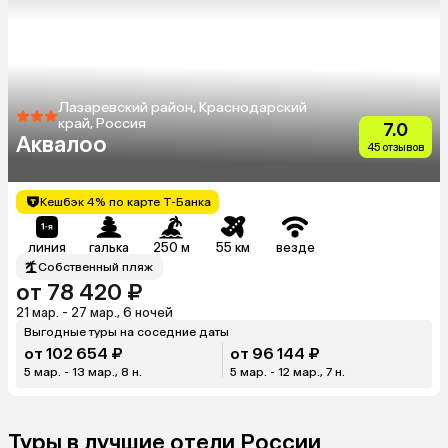
Лазаревский район, Краснодарский
край, Россия
7.0
Аквалоо
45 отзывов
Кешбэк 4% по карте Т-Банка
линия
галька
250 м
55 км
везде
Собственный пляж
от 78 420 ₽
21 мар. - 27 мар., 6 ночей
Выгодные туры на соседние даты
от 102 654 ₽
от 96 144 ₽
5 мар. - 13 мар., 8 н.
5 мар. - 12 мар., 7 н.
Туры в лучшие отели России