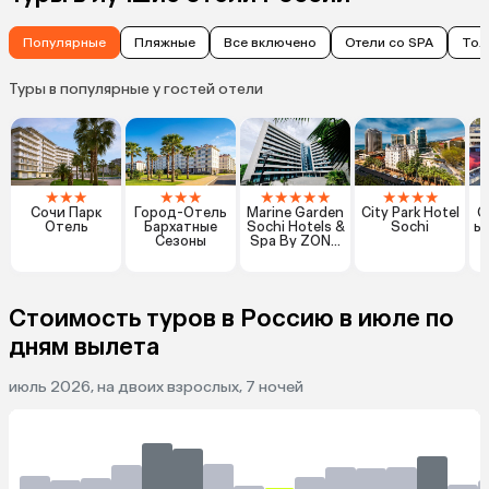
Популярные
Пляжные
Все включено
Отели со SPA
Тол
Туры в популярные у гостей отели
★
★
★
★
★
★
★
★
★
★
★
★
★
★
★
Сочи Парк
Город-Отель
Marine Garden
City Park Hotel
О
Отель
Бархатные
Sochi Hotels &
Sochi
ь
Сезоны
Spa By ZONT
Hotel Group
Стоимость туров в Россию в июле по
дням вылета
июль 2026, на двоих взрослых, 7 ночей