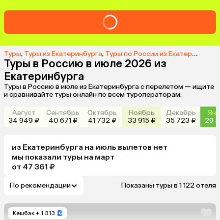
Туры
,
Туры из Екатеринбурга
,
Туры по России из Екатеринбурга
Туры в Россию в июле 2026 из
Екатеринбурга
Туры в Россию в июле из Екатеринбурга с перелетом — ищите
и сравнивайте туры онлайн по всем туроператорам.
Август
Сентябрь
Октябрь
Ноябрь
Декабрь
Янв
34 949 ₽
40 671 ₽
41 732 ₽
33 915 ₽
35 723 ₽
29 5
из
Екатеринбурга
на июль
вылетов нет
мы показали туры
на
март
от 47 361 ₽
По рекомендации
Показаны туры в 1 122 отеля
Кешбэк
+ 1 313