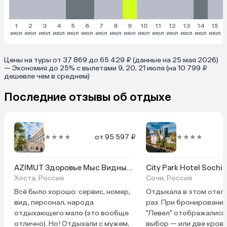
1
2
3
4
5
6
7
8
9
10
11
12
13
14
15
июл
июл
июл
июл
июл
июл
июл
июл
июл
июл
июл
июл
июл
июл
июл
и
Цены на туры от 37 869 до 65 429 ₽ (данные на 25 мая 2026)
— Экономия до 25% с вылетами 9, 20, 21 июля (на 10 799 ₽
дешевле чем в среднем)
Последние отзывы об отдыхе
★★★★
от 95 597 ₽
★★★★
AZIMUT Здоровье Мыс Видный Санаторий
City Park Hotel Sochi
Хоста, Россия
Сочи, Россия
Всё было хорошо: сервис, номер,
Отдыхала в этом отел
вид, персонал, народа
раз. При бронировании
отдыхающего мало (это вообще
"Левел" отображались
отлично). Но! Отдыхали с мужем,
выбор — или две крова