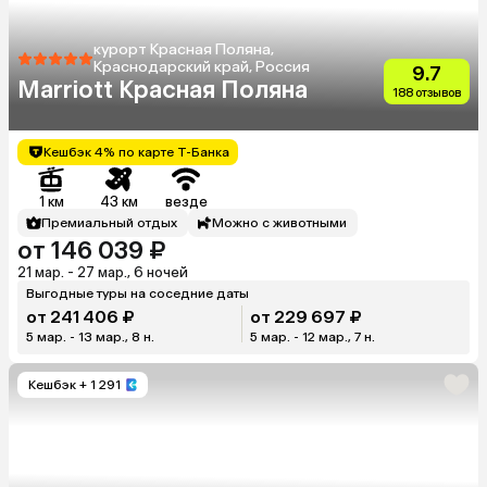
курорт Красная Поляна,
Краснодарский край, Россия
9.7
Marriott Красная Поляна
188 отзывов
Кешбэк 4% по карте Т-Банка
1 км
43 км
везде
Премиальный отдых
Можно с животными
от 146 039 ₽
21 мар. - 27 мар., 6 ночей
Выгодные туры на соседние даты
от 241 406 ₽
от 229 697 ₽
5 мар. - 13 мар., 8 н.
5 мар. - 12 мар., 7 н.
Кешбэк
+ 1 291