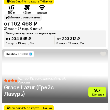
Кешбэк 4% по карте Т-Банка
50 м
43 км
везде
Можно с животными
от 162 468 ₽
21 мар. - 27 мар., 6 ночей
Выгодные туры на соседние даты
от 234 645 ₽
от 223 312 ₽
5 мар. - 13 мар., 8 н.
5 мар. - 12 мар., 7 н.
Кешбэк
+ 1 383
Адлер, Краснодарский край,
Россия
Grace Lazur (Грейс
9.7
Лазурь)
132 отзыва
Кешбэк 4% по карте Т-Банка