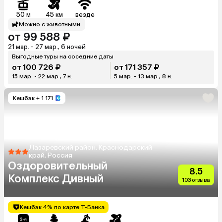
50 м
45 км
везде
Можно с животными
от 99 588 ₽
21 мар. - 27 мар., 6 ночей
Выгодные туры на соседние даты
от 100 726 ₽
от 171 357 ₽
15 мар. - 22 мар., 7 н.
5 мар. - 13 мар., 8 н.
Кешбэк
+ 1 171
Лазаревский район, Краснодарский
край, Россия
Оздоровительный
8.5
Комплекс Дивный
103 отзыва
Кешбэк 4% по карте Т-Банка