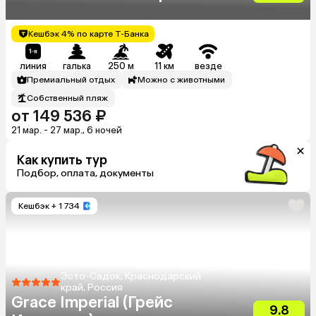
Кешбэк 4% по карте Т-Банка
линия
галька
250 м
11 км
везде
Премиальный отдых
Можно с животными
Собственный пляж
от 149 536 ₽
21 мар. - 27 мар., 6 ночей
Как купить тур
Подбор, оплата, документы
Кешбэк
+ 1 734
Эсто-Садок, Краснодарский
край, Россия
Grace Imperial (Грейс
9.8