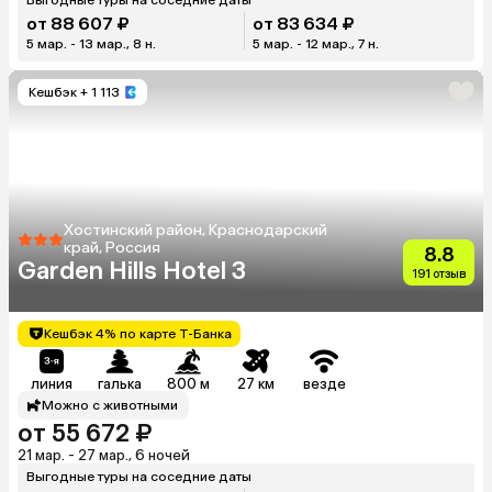
от 88 607 ₽
от 83 634 ₽
5 мар. - 13 мар., 8 н.
5 мар. - 12 мар., 7 н.
Кешбэк
+ 1 113
Хостинский район, Краснодарский
край, Россия
8.8
Garden Hills Hotel 3
191 отзыв
Кешбэк 4% по карте Т-Банка
линия
галька
800 м
27 км
везде
Можно с животными
от 55 672 ₽
21 мар. - 27 мар., 6 ночей
Выгодные туры на соседние даты