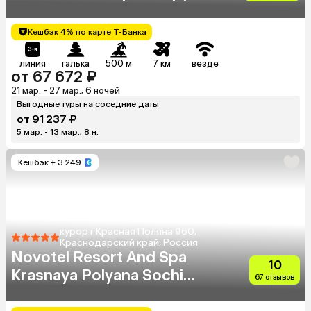
Кешбэк 4% по карте Т-Банка
линия
галька
500 м
7 км
везде
от 67 672 ₽
21 мар. - 27 мар., 6 ночей
Выгодные туры на соседние даты
от 91 237 ₽
5 мар. - 13 мар., 8 н.
Кешбэк
+ 3 249
курорт Красная Поляна 960,
Краснодарский край, Россия
Novotel Resort And Spa
10
Krasnaya Polyana Sochi
67 отзывов
(Бывш. Горки Отель)