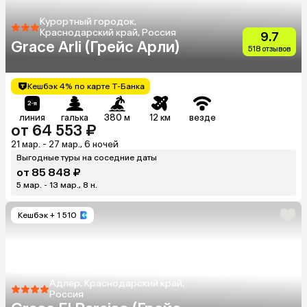
Курортный городок,
Краснодарский край, Россия
9.7
Grace Arli (Грейс Арли)
518 отзывов
Кешбэк 4% по карте Т-Банка
линия
галька
380 м
12 км
везде
от 64 553 ₽
21 мар. - 27 мар., 6 ночей
Выгодные туры на соседние даты
от 85 848 ₽
5 мар. - 13 мар., 8 н.
Кешбэк
+ 1 510
Адлер, Краснодарский край,
Россия