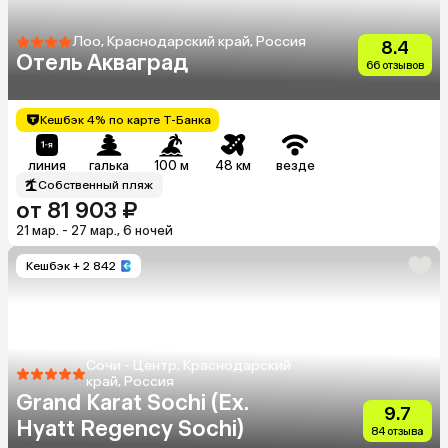
Лоо, Краснодарский край, Россия
8.4
Отель Акваград
66 отзывов
Кешбэк 4% по карте Т-Банка
линия
галька
100 м
48 км
везде
Собственный пляж
от 81 903 ₽
21 мар. - 27 мар., 6 ночей
Кешбэк
+ 2 842
Сочи - Центр, Краснодарский
край, Россия
Grand Karat Sochi (Ex.
9.7
Hyatt Regency Sochi)
84 отзыва