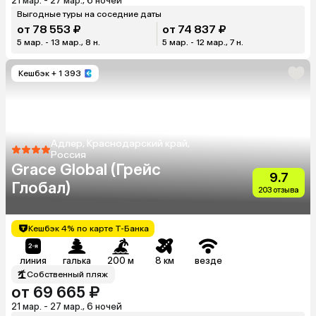
21 мар. - 27 мар., 6 ночей
Выгодные туры на соседние даты
от 78 553 ₽
от 74 837 ₽
5 мар. - 13 мар., 8 н.
5 мар. - 12 мар., 7 н.
Кешбэк
+ 1 393
Адлер, Краснодарский край,
Россия
Grace Global (Грейс
9.7
Глобал)
203 отзыва
Кешбэк 4% по карте Т-Банка
линия
галька
200 м
8 км
везде
Собственный пляж
от 69 665 ₽
21 мар. - 27 мар., 6 ночей