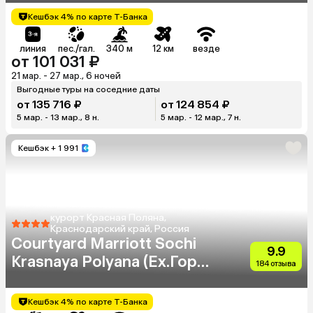
Кешбэк 4% по карте Т-Банка
линия
пес./гал.
340 м
12 км
везде
от 101 031 ₽
21 мар. - 27 мар., 6 ночей
Выгодные туры на соседние даты
от 135 716 ₽
от 124 854 ₽
5 мар. - 13 мар., 8 н.
5 мар. - 12 мар., 7 н.
Кешбэк
+ 1 991
курорт Красная Поляна,
Краснодарский край, Россия
Courtyard Marriott Sochi
9.9
Krasnaya Polyana (Ex.Горки
184 отзыва
Плаза Отель)
Кешбэк 4% по карте Т-Банка