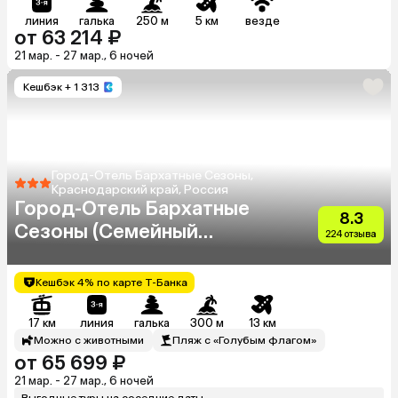
линия
галька
250 м
5 км
везде
от 63 214 ₽
21 мар. - 27 мар., 6 ночей
Кешбэк
+ 1 313
Город-Отель Бархатные Сезоны,
Краснодарский край, Россия
Город-Отель Бархатные
8.3
Сезоны (Семейный
224 отзыва
Квартал)
Кешбэк 4% по карте Т-Банка
17 км
линия
галька
300 м
13 км
Можно с животными
Пляж с «Голубым флагом»
от 65 699 ₽
21 мар. - 27 мар., 6 ночей
Выгодные туры на соседние даты