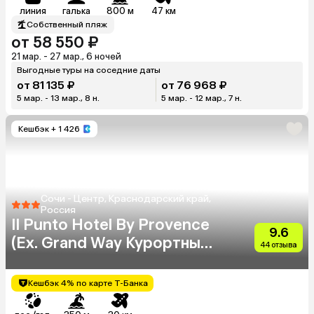
линия
галька
800 м
47 км
Собственный пляж
от 58 550 ₽
21 мар. - 27 мар., 6 ночей
Выгодные туры на соседние даты
от 81 135 ₽
от 76 968 ₽
5 мар. - 13 мар., 8 н.
5 мар. - 12 мар., 7 н.
Кешбэк
+ 1 426
Сочи - Центр, Краснодарский край,
Россия
Il Punto Hotel By Provence
9.6
(Ex. Grand Way Курортный
44 отзыва
Парк)
Кешбэк 4% по карте Т-Банка