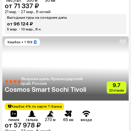
пес./гал.
350 м
30 км
от 71 337 ₽
21 мар. - 27 мар., 6 ночей
Выгодные туры на соседние даты
от 96 124 ₽
5 мар. - 13 мар., 8 н.
Кешбэк
+ 1 159
Якорная щель, Краснодарский
край, Россия
9.7
Cosmos Smart Sochi Tivoli
23 отзыва
Кешбэк 4% по карте Т-Банка
линия
галька
270 м
65 км
везде
от 57 978 ₽