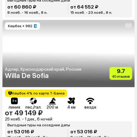
Выгодные туры на соседние даты
от 60 860 ₽
от 64 552 ₽
8 нояб. - 16 нояб., 8 н.
15 нояб. - 23 нояб., 8 н.
Кешбэк
+ 982
Адлер, Краснодарский край, Россия
9.7
Willa De Sofia
40 отзывов
Кешбэк 4% по карте Т-Банка
линия
пес./гал.
200 м
4 км
везде
от 49 149 ₽
25 нояб. - 1 дек., 6 ночей
Выгодные туры на соседние даты
от 53 016 ₽
от 53 016 ₽