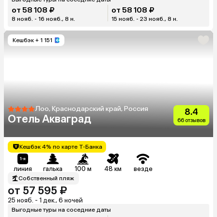
от 58 108 ₽
от 58 108 ₽
8 нояб. - 16 нояб., 8 н.
15 нояб. - 23 нояб., 8 н.
Кешбэк
+ 1 151
Лоо, Краснодарский край, Россия
8.4
Отель Акваград
66 отзывов
Кешбэк 4% по карте Т-Банка
линия
галька
100 м
48 км
везде
Собственный пляж
от 57 595 ₽
25 нояб. - 1 дек., 6 ночей
Выгодные туры на соседние даты