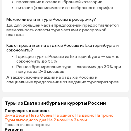
проживание в отеле выбранной категории
питание (в зависимости от выбранного тарифа)
Можно ли купить тур в Россию в рассрочку?
Да, для большей части предложений предоставляется
возможность оплаты тура частями с рассрочкой
платежа.
Как отправиться на отдых в Россию из Екатеринбурга и
сэкономить?
Горящие туры в Россию
из Екатеринбурга — можно
сэкономить до 50%
Раннее бронирование тура
— экономия до 30% при
покупке за 2–6 месяцев
А также
сезонные акции на отдых в Россию
и
специальные предложения от ведущих туроператоров
Туры из Екатеринбурга на курорты России
Популярные запросы
Зима
·
Весна
·
Лето
·
Осень
·
На одного
·
На двоих
·
На троих
·
Туры выходного дня
·
На 2 ночи
·
На 3 ночи
·
Показать все запросы
Регионы