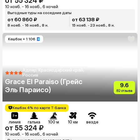
от 55 324 ₽
10 нояб. - 16 нояб., 6 ночей
Выгодные туры на соседние даты
от 60 860 ₽
от 63 138 ₽
8 нояб. - 16 нояб., 8 н.
15 нояб. - 23 нояб., 8 н.
Кешбэк
+ 1 106
Адлер, Краснодарский край,
Россия
Grace El Paraiso (Грейс
9.6
Эль Параисо)
82 отзыва
Кешбэк 4% по карте Т-Банка
линия
галька
100 м
10 км
везде
от 55 324 ₽
10 нояб. - 16 нояб., 6 ночей