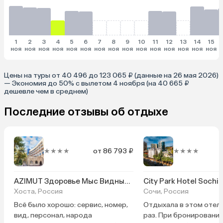
1
2
3
4
5
6
7
8
9
10
11
12
13
14
15
ноя
ноя
ноя
ноя
ноя
ноя
ноя
ноя
ноя
ноя
ноя
ноя
ноя
ноя
ноя
Цены на туры от 40 496 до 123 065 ₽ (данные на 26 мая 2026)
— Экономия до 50% с вылетом 4 ноября (на 40 665 ₽
дешевле чем в среднем)
Последние отзывы об отдыхе
★★★★
от 86 793 ₽
★★★★
AZIMUT Здоровье Мыс Видный Санаторий
City Park Hotel Sochi
Хоста, Россия
Сочи, Россия
Всё было хорошо: сервис, номер,
Отдыхала в этом отел
вид, персонал, народа
раз. При бронировании