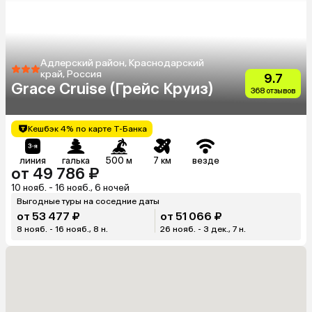
Адлерский район, Краснодарский
край, Россия
9.7
Grace Cruise (Грейс Круиз)
368 отзывов
Кешбэк 4% по карте Т-Банка
линия
галька
500 м
7 км
везде
от 49 786 ₽
10 нояб. - 16 нояб., 6 ночей
Выгодные туры на соседние даты
от 53 477 ₽
от 51 066 ₽
8 нояб. - 16 нояб., 8 н.
26 нояб. - 3 дек., 7 н.