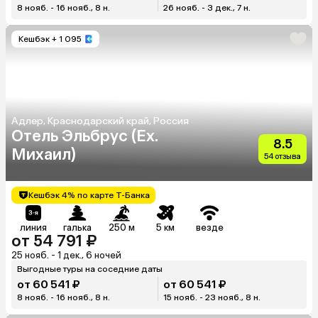
8 нояб. - 16 нояб., 8 н.
26 нояб. - 3 дек., 7 н.
Кешбэк
+ 1 095
Адлер, Краснодарский край, Россия
Отель Эльбрус (Ex.
8.5
Михаил)
54 отзыва
Кешбэк 4% по карте Т-Банка
линия
галька
250 м
5 км
везде
от 54 791 ₽
25 нояб. - 1 дек., 6 ночей
Выгодные туры на соседние даты
от 60 541 ₽
от 60 541 ₽
8 нояб. - 16 нояб., 8 н.
15 нояб. - 23 нояб., 8 н.