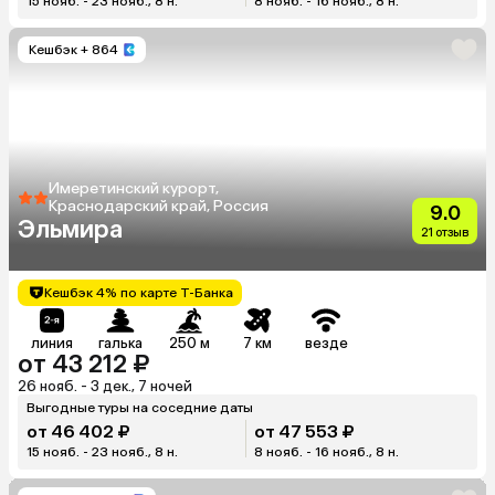
15 нояб. - 23 нояб., 8 н.
8 нояб. - 16 нояб., 8 н.
Кешбэк
+ 864
Имеретинский курорт,
Краснодарский край, Россия
9.0
Эльмира
21 отзыв
Кешбэк 4% по карте Т-Банка
линия
галька
250 м
7 км
везде
от 43 212 ₽
26 нояб. - 3 дек., 7 ночей
Выгодные туры на соседние даты
от 46 402 ₽
от 47 553 ₽
15 нояб. - 23 нояб., 8 н.
8 нояб. - 16 нояб., 8 н.