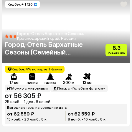
Кешбэк
+ 1 126
Город-Отель Бархатные Сезоны,
Краснодарский край, Россия
Город-Отель Бархатные
8.3
Сезоны (Семейный
224 отзыва
Квартал)
Кешбэк 4% по карте Т-Банка
17 км
линия
галька
300 м
13 км
Можно с животными
Пляж с «Голубым флагом»
от 56 305 ₽
25 нояб. - 1 дек., 6 ночей
Выгодные туры на соседние даты
от 62 559 ₽
от 62 559 ₽
15 нояб. - 23 нояб., 8 н.
8 нояб. - 16 нояб., 8 н.