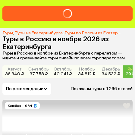
Туры
,
Туры из Екатеринбурга
,
Туры по России из Екатеринбурга
Туры в Россию в ноябре 2026 из
Екатеринбурга
Туры в Россию в ноябре из Екатеринбурга с перелетом —
ищите и сравнивайте туры онлайн по всем туроператорам.
Август
Сентябрь
Октябрь
Ноябрь
Декабрь
Янв
36 340 ₽
37 758 ₽
40 041 ₽
34 812 ₽
34 532 ₽
29 5
По рекомендации
Показаны туры в 1 266 отелей
Кешбэк
+ 984