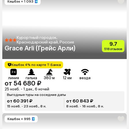
Кешбэк
+ 1 093
Курортный городок,
Краснодарский край, Россия
9.7
Grace Arli (Грейс Арли)
518 отзывов
Кешбэк 4% по карте Т-Банка
линия
галька
380 м
12 км
везде
от 54 680 ₽
25 нояб. - 1 дек., 6 ночей
Выгодные туры на соседние даты
от 60 391 ₽
от 60 843 ₽
15 нояб. - 23 нояб., 8 н.
8 нояб. - 16 нояб., 8 н.
Кешбэк
+ 995