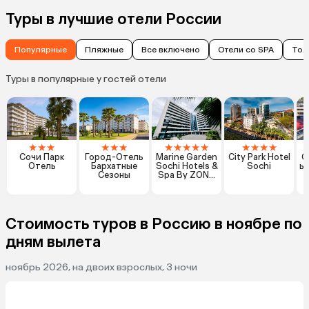
Туры в лучшие отели России
Популярные
Пляжные
Все включено
Отели со SPA
Тол
Туры в популярные у гостей отели
★
★
★
★
★
★
★
★
★
★
★
★
★
★
★
Сочи Парк
Город-Отель
Marine Garden
City Park Hotel
О
Отель
Бархатные
Sochi Hotels &
Sochi
ь
Сезоны
Spa By ZONT
Hotel Group
Стоимость туров в Россию в ноябре по
дням вылета
ноябрь 2026, на двоих взрослых, 3 ночи