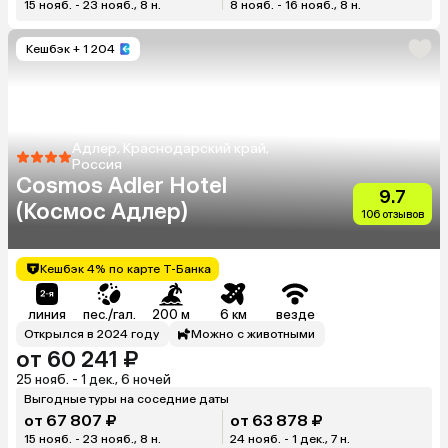
15 нояб. - 23 нояб., 8 н.
8 нояб. - 16 нояб., 8 н.
Кешбэк
+ 1 204
Адлер, Краснодарский край,
Россия
Cosmos Adler Hotel
9.7
(Космос Адлер)
106 отзывов
Кешбэк 4% по карте Т-Банка
линия
пес./гал.
200 м
6 км
везде
Открылся в 2024 году
Можно с животными
от 60 241 ₽
25 нояб. - 1 дек., 6 ночей
Выгодные туры на соседние даты
от 67 807 ₽
от 63 878 ₽
15 нояб. - 23 нояб., 8 н.
24 нояб. - 1 дек., 7 н.