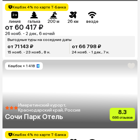
Кешбэк 4% по карте Т-Банка
линия
галька
200 м
26 км
везде
от 60 417 ₽
26 нояб. - 2 дек., 6 ночей
Выгодные туры на соседние даты
от 71 143 ₽
от 66 798 ₽
15 нояб. - 23 нояб., 8 н.
24 нояб. - 1 дек., 7 н.
Кешбэк
+ 1 418
Имеретинский курорт,
Краснодарский край, Россия
8.3
Сочи Парк Отель
686 отзывов
Кешбэк 4% по карте Т-Банка