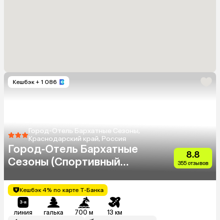
Кешбэк
+ 1 086
Город-Отель Бархатные Сезоны,
Краснодарский край, Россия
Город-Отель Бархатные
8.8
Сезоны (Спортивный
355 отзывов
Квартал)
Кешбэк 4% по карте Т-Банка
линия
галька
700 м
13 км