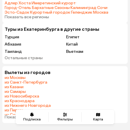
Адлер
·
Хоста
·
Имеретинский курорт
·
Город-Отель Бархатные Сезоны
·
Калининград
·
Сочи
·
Эсто-Садок
·
Курортный городок
·
Геленджик
·
Москва
·
Показать все регионы
Туры из Екатеринбурга в другие страны
Турция
Египет
Абхазия
Китай
Таиланд
Вьетнам
Остальные страны
ОАЭ
Мальдивы
Грузия
Армения
Вылеты из городов
Беларусь
Казахстан
из Москвы
Шри-Ланка
Узбекистан
из Санкт-Петербурга
из Казани
Азербайджан
Индия
из Самары
Сербия
Катар
из Новосибирска
из Краснодара
Киргизия
Гонконг
из Нижнего Новгорода
Саудовская Аравия
Таджикистан
из Перми
из Сочи
Венгрия
Показать все города
из Челябинска
Подписка
Фильтры
Карта