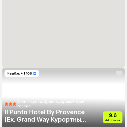
Кешбэк
+ 1 108
Сочи - Центр, Краснодарский край,
Россия
Il Punto Hotel By Provence
9.6
(Ex. Grand Way Курортный
44 отзыва
Парк)