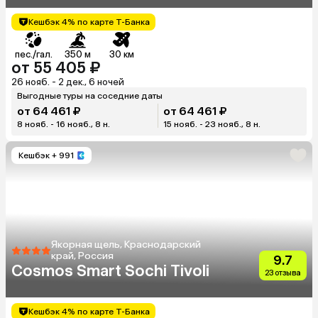
Кешбэк 4% по карте Т-Банка
пес./гал.
350 м
30 км
от 55 405 ₽
26 нояб. - 2 дек., 6 ночей
Выгодные туры на соседние даты
от 64 461 ₽
от 64 461 ₽
8 нояб. - 16 нояб., 8 н.
15 нояб. - 23 нояб., 8 н.
Кешбэк
+ 991
Якорная щель, Краснодарский
край, Россия
9.7
Cosmos Smart Sochi Tivoli
23 отзыва
Кешбэк 4% по карте Т-Банка