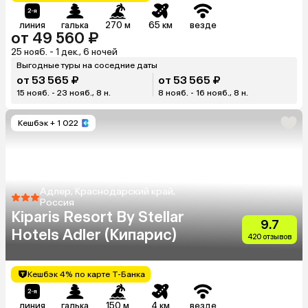
линия
галька
270 м
65 км
везде
от 49 560 ₽
25 нояб. - 1 дек., 6 ночей
Выгодные туры на соседние даты
от 53 565 ₽
от 53 565 ₽
15 нояб. - 23 нояб., 8 н.
8 нояб. - 16 нояб., 8 н.
Кешбэк
+ 1 022
Адлер, Краснодарский край,
Россия
Kiparis Resort By Stellar
9.7
Hotels Adler (Кипарис)
420 отзывов
Кешбэк 4% по карте Т-Банка
линия
галька
150 м
4 км
везде