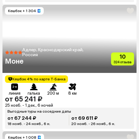
Кешбэк
+ 1 304
Адлер, Краснодарский край,
Россия
10
Моне
324 отзыва
Кешбэк 4% по карте Т-Банка
линия
галька
200 м
8 км
от 65 241 ₽
25 нояб. - 1 дек., 6 ночей
Выгодные туры на соседние даты
от 67 244 ₽
от 69 611 ₽
18 нояб. - 24 нояб., 6 н.
20 нояб. - 26 нояб., 6 н.
Кешбэк
+ 1 008