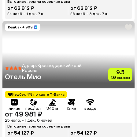
Выгодные туры на соседние даты
от 62 812 ₽
от 62 812 ₽
24 нояб. - 1 дек., 7 н.
26 нояб. - 3 дек., 7 н.
Кешбэк
+ 999
Адлер, Краснодарский край,
Россия
9.5
Отель Мио
138 отзывов
Кешбэк 4% по карте Т-Банка
линия
пес./гал.
340 м
12 км
везде
от 49 981 ₽
25 нояб. - 1 дек., 6 ночей
Выгодные туры на соседние даты
от 54 127 ₽
от 54 127 ₽