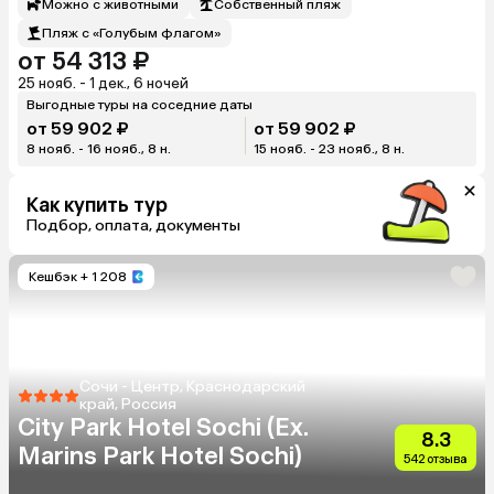
Можно с животными
Собственный пляж
Пляж с «Голубым флагом»
от 54 313 ₽
25 нояб. - 1 дек., 6 ночей
Выгодные туры на соседние даты
от 59 902 ₽
от 59 902 ₽
8 нояб. - 16 нояб., 8 н.
15 нояб. - 23 нояб., 8 н.
Как купить тур
Подбор, оплата, документы
Кешбэк
+ 1 208
Сочи - Центр, Краснодарский
край, Россия
City Park Hotel Sochi (Ex.
8.3
Marins Park Hotel Sochi)
542 отзыва