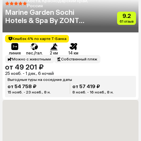
Хоста, Краснодарский край,
Россия
Marine Garden Sochi
9.2
Hotels & Spa By ZONT
61 отзыв
Hotel Group
Кешбэк 4% по карте Т-Банка
линия
пес./гал.
2 км
14 км
Можно с животными
Собственный пляж
от 49 201 ₽
25 нояб. - 1 дек., 6 ночей
Выгодные туры на соседние даты
от 54 758 ₽
от 57 419 ₽
15 нояб. - 23 нояб., 8 н.
8 нояб. - 16 нояб., 8 н.