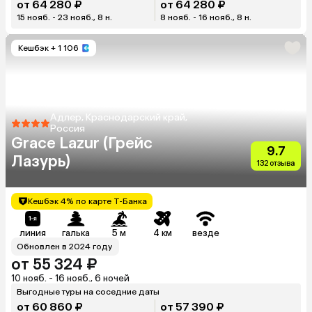
от 64 280 ₽
от 64 280 ₽
15 нояб. - 23 нояб., 8 н.
8 нояб. - 16 нояб., 8 н.
Кешбэк
+ 1 106
Адлер, Краснодарский край,
Россия
Grace Lazur (Грейс
9.7
Лазурь)
132 отзыва
Кешбэк 4% по карте Т-Банка
линия
галька
5 м
4 км
везде
Обновлен в 2024 году
от 55 324 ₽
10 нояб. - 16 нояб., 6 ночей
Выгодные туры на соседние даты
от 60 860 ₽
от 57 390 ₽