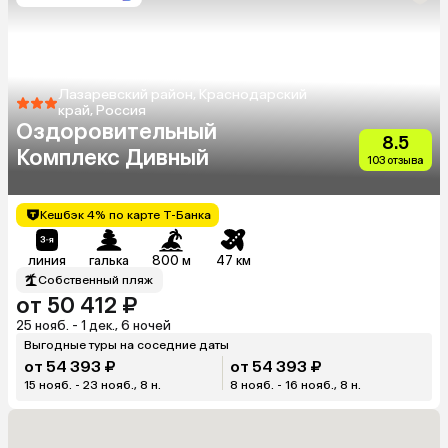
Лазаревский район, Краснодарский
край, Россия
Оздоровительный
8.5
Комплекс Дивный
103 отзыва
Кешбэк 4% по карте Т-Банка
линия
галька
800 м
47 км
Собственный пляж
от 50 412 ₽
25 нояб. - 1 дек., 6 ночей
Выгодные туры на соседние даты
от 54 393 ₽
от 54 393 ₽
15 нояб. - 23 нояб., 8 н.
8 нояб. - 16 нояб., 8 н.