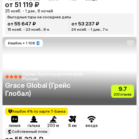
от 51 119 ₽
25 нояб. - 1 дек., 6 ночей
Выгодные туры на соседние даты
от 55 647 ₽
от 53 237 ₽
15 нояб. - 23 нояб., 8 н.
24 нояб. - 1 дек., 7 н.
Кешбэк
+ 1 106
Адлер, Краснодарский край,
Россия
Grace Global (Грейс
9.7
Глобал)
203 отзыва
Кешбэк 4% по карте Т-Банка
линия
галька
200 м
8 км
везде
Собственный пляж