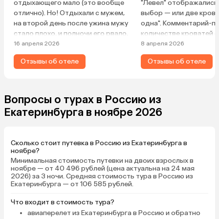
отдыхающего мало (это вообще
"Левел" отображались
отлично). Но! Отдыхали с мужем,
выбор — или две крова
на второй день после ужина мужу
одна". Комментарий-п
стало плохо, и полночи его рвало,
количестве кроватей 
все в этом духе. Соответственно,
негде. Соответственно
16 апреля 2026
8 апреля 2026
второй день он отходил от этого
двоих, вместо двух кр
Отзывы об отеле
Отзывы об отеле
всего, лежал пластом.
была одна (поехали с п
Получилось, -1 день из 5
Расселение на две кро
отведённых на отдых. Питались
понижением категории
только в отеле. Ни в кафешках, ни
платно, но еще надо б
Вопросы о турах в Россию из
в уличных открытых шашлычках,
подождать, так как от
Екатеринбурга в ноябре 2026
только завтрак/обед/ужин в
полный, не стали менят
отеле. Что было?
отличные. Море рядом
Акклиматизация? Он в принципе
тепло, даже жарко, п
Сколько стоит путевка в Россию из Екатеринбурга в
работает на юге, климат по сути
открывать окна. Конд
ноябре?
не менялся. Еда вся свежая,
работал странно — ес
Минимальная стоимость путевки на двоих взрослых в
вкусная, вопросов не возникало
выставить 20, в номер
ноябре — от 40 496 рублей (цена актуальна на 24 мая
2026) за 3 ночи. Средняя стоимость тура в Россию из
по внешнему виду/вкусу. Но
Персонал приветливый
Екатеринбурга — от 106 585 рублей.
получилось, как получилось. В
любом случае спасибо «Азимуту»
Что входит в стоимость тура?
за теплый приём, очень давно
авиаперелет из Екатеринбурга в Россию и обратно
хотели в него попасть ❤️