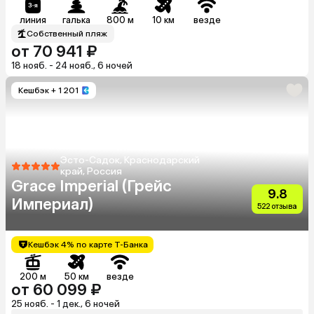
линия
галька
800 м
10 км
везде
Собственный пляж
от 70 941 ₽
18 нояб. - 24 нояб., 6 ночей
Кешбэк
+ 1 201
Эсто-Садок, Краснодарский
край, Россия
Grace Imperial (Грейс
9.8
Империал)
522 отзыва
Кешбэк 4% по карте Т-Банка
200 м
50 км
везде
от 60 099 ₽
25 нояб. - 1 дек., 6 ночей