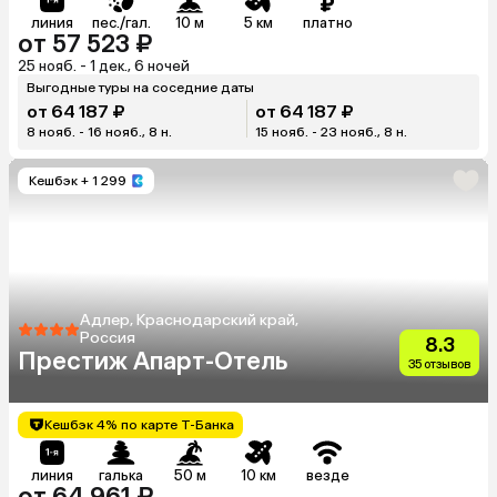
линия
пес./гал.
10 м
5 км
платно
от 57 523 ₽
25 нояб. - 1 дек., 6 ночей
Выгодные туры на соседние даты
от 64 187 ₽
от 64 187 ₽
8 нояб. - 16 нояб., 8 н.
15 нояб. - 23 нояб., 8 н.
Кешбэк
+ 1 299
Адлер, Краснодарский край,
Россия
8.3
Престиж Апарт-Отель
35 отзывов
Кешбэк 4% по карте Т-Банка
линия
галька
50 м
10 км
везде
от 64 961 ₽