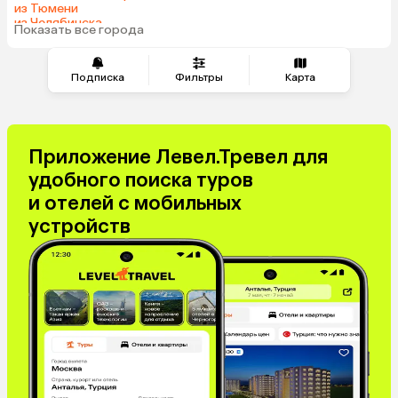
Гонконг
Таджикистан
из Тюмени
из Челябинска
Венгрия
Показать все города
из Минеральных Вод
Подписка
Фильтры
Карта
Приложение Левел.Тревел для
удобного поиска туров
и отелей с мобильных
устройств