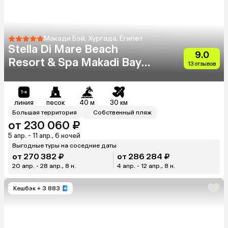
Макади Бэй, Хургада, Египет
Stella Di Mare Beach
9.0
Resort & Spa Makadi Bay
13 отзывов
(Ex.Stella Makadi Beach
Resort & Spa)
линия
песок
40 м
30 км
Большая территория
Собственный пляж
от 230 060 ₽
5 апр. - 11 апр., 6 ночей
Выгодные туры на соседние даты
от 270 382 ₽
от 286 284 ₽
20 апр. - 28 апр., 8 н.
4 апр. - 12 апр., 8 н.
Кешбэк
+ 3 883