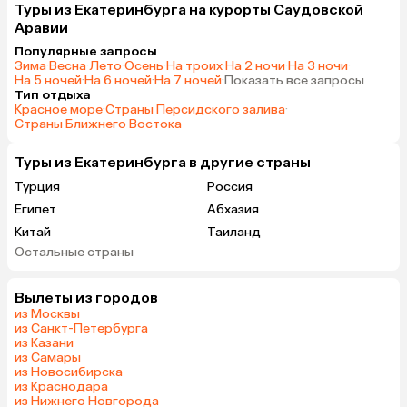
Туры из Екатеринбурга на курорты Саудовской
Аравии
Популярные запросы
Зима
·
Весна
·
Лето
·
Осень
·
На троих
·
На 2 ночи
·
На 3 ночи
·
На 5 ночей
·
На 6 ночей
·
На 7 ночей
·
Показать все запросы
Тип отдыха
Красное море
·
Страны Персидского залива
·
Страны Ближнего Востока
Туры из Екатеринбурга в другие страны
Турция
Россия
Египет
Абхазия
Китай
Таиланд
Остальные страны
ОАЭ
Вьетнам
Мальдивы
Грузия
Вылеты из городов
Беларусь
Армения
из Москвы
Шри-Ланка
Казахстан
из Санкт-Петербурга
из Казани
Азербайджан
Узбекистан
из Самары
Индия
Сербия
из Новосибирска
из Краснодара
Катар
Киргизия
из Нижнего Новгорода