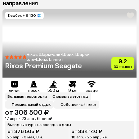
направления
Кешбэк
+ 6 130
Rixos Шарм-эль-Шейх, Шарм-
эль-Шейх, Египет
9.2
Rixos Premium Seagate
30 отзывов
линия
песок
550 м
9 км
везде
Большая территория
Отзывы за этот год
Премиальный отдых
Собственный пляж
от 306 500 ₽
17 апр. - 23 апр., 6 ночей
Выгодные туры на соседние даты
от 376 505 ₽
от 334 140 ₽
25 апр. - 3 мая, 8 н.
18 апр. - 25 апр., 7 н.