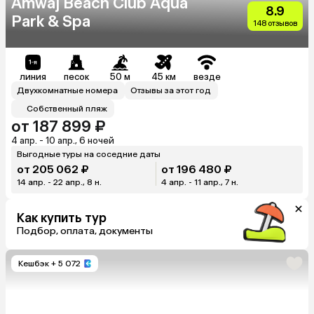
Amwaj Beach Club Aqua
8.9
Park & Spa
148 отзывов
линия
песок
50 м
45 км
везде
Двухкомнатные номера
Отзывы за этот год
Собственный пляж
от 187 899 ₽
4 апр. - 10 апр., 6 ночей
Выгодные туры на соседние даты
от 205 062 ₽
от 196 480 ₽
14 апр. - 22 апр., 8 н.
4 апр. - 11 апр., 7 н.
Как купить тур
Подбор, оплата, документы
Кешбэк
+ 5 072