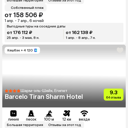
Большая территория
Отзывы за этот год
Собственный пляж
от 158 506 ₽
1 апр. - 7 апр., 6 ночей
Выгодные туры на соседние даты
от 176 112 ₽
от 162 138 ₽
25 апр. - 3 мая, 8 н.
1 апр. - 8 апр., 7 н.
Кешбэк
+ 4 120
Шарм-эль-Шейх, Египет
9.3
Barcelo Tiran Sharm Hotel
64 отзыва
линия
песок
100 м
12 км
везде
Большая территория
Отзывы за этот год