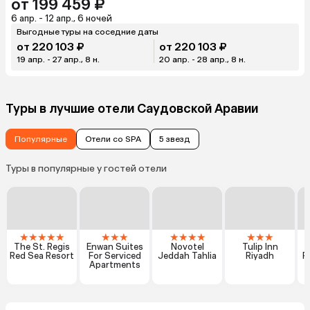
от 199 459 ₽
6 апр. - 12 апр., 6 ночей
Выгодные туры на соседние даты
от 220 103 ₽
от 220 103 ₽
19 апр. - 27 апр., 8 н.
20 апр. - 28 апр., 8 н.
Туры в лучшие отели Саудовской Аравии
Популярные
Отели со SPA
5 звезд
Туры в популярные у гостей отели
★
★
★
★
★
★
★
★
★
★
★
★
★
★
★
The St. Regis
Enwan Suites
Novotel
Tulip Inn
Red Sea Resort
For Serviced
Jeddah Tahlia
Riyadh
R
Apartments