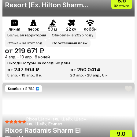
8.6
Resort (Ex. Hilton Sharm
92 отзыва
Waterfalls Resort)
линия
песок
50 м
22 км
лобби
Большая территория
Обновлен в 2025 году
Отзывы за этот год
Собственный пляж
от 219 671 ₽
4 апр. - 10 апр., 6 ночей
Выгодные туры на соседние даты
от 247 904 ₽
от 250 041 ₽
5 апр. - 13 апр., 8 н.
20 апр. - 28 апр., 8 н.
Кешбэк
+ 5 752
Rixos Шарм-эль-Шейх, Шарм-
эль-Шейх, Египет
Rixos Radamis Sharm El
9.0