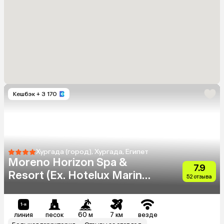
Кешбэк
+ 3 170
Хургада (город), Хургада, Египет
Moreno Horizon Spa &
7.9
Resort (Ex. Hotelux Marina
52 отзыва
Beach)
линия
песок
60 м
7 км
везде