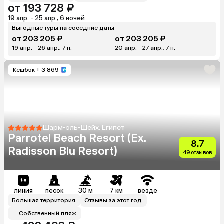
от 193 728 ₽
19 апр. - 25 апр., 6 ночей
Выгодные туры на соседние даты
от 203 205 ₽
от 203 205 ₽
19 апр. - 26 апр., 7 н.
20 апр. - 27 апр., 7 н.
Кешбэк
+ 3 869
Шарм-эль-Шейх, Египет
Parrotel Beach Resort (Ex.
8.7
Radisson Blu Resort)
49 отзывов
линия
песок
30 м
7 км
везде
Большая территория
Отзывы за этот год
Собственный пляж