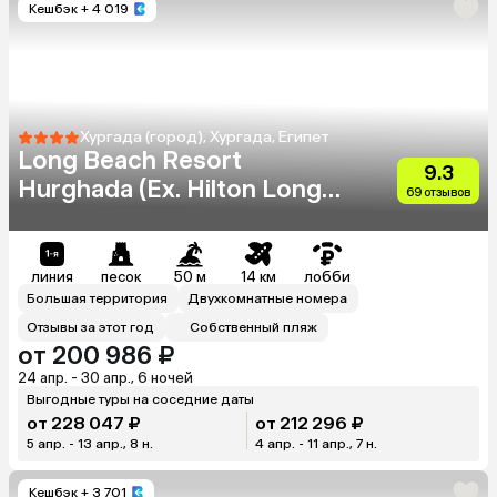
Кешбэк
+ 4 019
Хургада (город), Хургада, Египет
Long Beach Resort
9.3
Hurghada (Ex. Hilton Long
69 отзывов
Beach Resort)
линия
песок
50 м
14 км
лобби
Большая территория
Двухкомнатные номера
Отзывы за этот год
Собственный пляж
от 200 986 ₽
24 апр. - 30 апр., 6 ночей
Выгодные туры на соседние даты
от 228 047 ₽
от 212 296 ₽
5 апр. - 13 апр., 8 н.
4 апр. - 11 апр., 7 н.
Кешбэк
+ 3 701