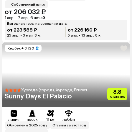
Собственный пляж
от 206 032 ₽
1 апр. - 7 апр., 6 ночей
Выгодные туры на соседние даты
от 223 588 ₽
от 226 160 ₽
25 апр. - 3 мая, 8 н.
5 апр. - 13 апр., 8 н.
Кешбэк
+ 3 720
Хургада (город), Хургада, Египет
8.8
Sunny Days El Palacio
63 отзыва
линия
песок
11 км
лобби
Обновлен в 2025 году
Отзывы за этот год