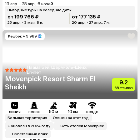
19 апр. - 25 апр., 6 ночей
Выгодные туры на соседние даты
от 199 766 ₽
от 177 135 ₽
25 апр. - 3 мая, 8 н.
20 апр. - 27 апр., 7 н.
Кешбэк
+ 3 989
Наама Бэй, Шарм-эль-Шейх,
Египет
Movenpick Resort Sharm El
9.2
Sheikh
68 отзывов
линия
песок
50 м
10 км
везде
Большая территория
Отзывы за этот год
Обновлен в 2024 году
Сеть отелей Movenpick
Собственный пляж