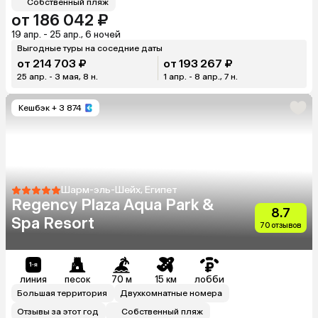
Собственный пляж
от 186 042 ₽
19 апр. - 25 апр., 6 ночей
Выгодные туры на соседние даты
от 214 703 ₽
от 193 267 ₽
25 апр. - 3 мая, 8 н.
1 апр. - 8 апр., 7 н.
Кешбэк
+ 3 874
Шарм-эль-Шейх, Египет
Regency Plaza Aqua Park &
8.7
Spa Resort
70 отзывов
линия
песок
70 м
15 км
лобби
Большая территория
Двухкомнатные номера
Отзывы за этот год
Собственный пляж