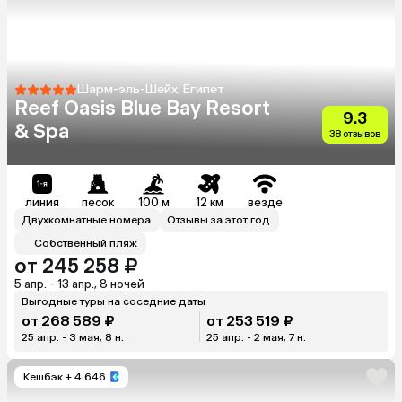
Шарм-эль-Шейх, Египет
Reef Oasis Blue Bay Resort
9.3
& Spa
38 отзывов
линия
песок
100 м
12 км
везде
Двухкомнатные номера
Отзывы за этот год
Собственный пляж
от 245 258 ₽
5 апр. - 13 апр., 8 ночей
Выгодные туры на соседние даты
от 268 589 ₽
от 253 519 ₽
25 апр. - 3 мая, 8 н.
25 апр. - 2 мая, 7 н.
Кешбэк
+ 4 646