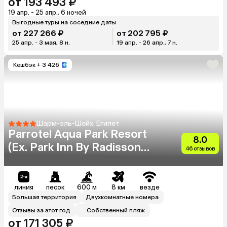
от 193 493 ₽
19 апр. - 25 апр., 6 ночей
Выгодные туры на соседние даты
от 227 266 ₽
от 202 795 ₽
25 апр. - 3 мая, 8 н.
19 апр. - 26 апр., 7 н.
Кешбэк
+ 3 426
Шарм-эль-Шейх, Египет
Parrotel Aqua Park Resort
8.0
(Ex. Park Inn By Radisson
46 отзывов
Sharm)
линия
песок
600 м
8 км
везде
Большая территория
Двухкомнатные номера
Отзывы за этот год
Собственный пляж
от 171 305 ₽