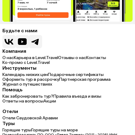
Будьте с нами
Компания
О нас
Карьера в Level.Travel
Отзывы о нас
Контакты
Ко-промо с Level.Travel
Инструменты
Календарь низких цен
Подарочные сертификаты
Оформить тур в рассрочку
Партнерская программа
Журнал о путешествиях
Помощь
Как забронировать тур?
Правила въезда и визы
Ответы на вопросы
Акции
Отели
Отели Саудовской Аравии
Туры
Горящие туры
Горящие туры на море
Правообладатель ПО: ООО «Левел Тревел» (2011 - 2026) ИНН