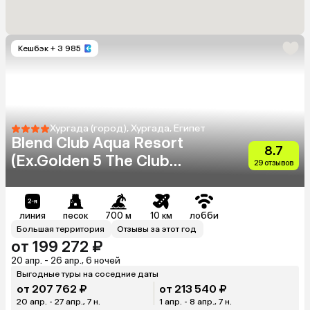
Кешбэк
+ 3 985
Хургада (город), Хургада, Египет
Blend Club Aqua Resort
8.7
(Ex.Golden 5 The Club
29 отзывов
Resort)
линия
песок
700 м
10 км
лобби
Большая территория
Отзывы за этот год
от 199 272 ₽
20 апр. - 26 апр., 6 ночей
Выгодные туры на соседние даты
от 207 762 ₽
от 213 540 ₽
20 апр. - 27 апр., 7 н.
1 апр. - 8 апр., 7 н.