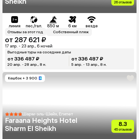
Sheikh
26 отзывов
линия
пес./гал.
850 м
6 км
везде
Отзывы за этот год
Собственный пляж
от 287 621 ₽
17 апр. - 23 апр., 6 ночей
Выгодные туры на соседние даты
от 336 487 ₽
от 336 487 ₽
20 апр. - 28 апр., 8 н.
5 апр. - 13 апр., 8 н.
Кешбэк
+ 3 900
Шарм-эль-Шейх, Египет
Faraana Heights Hotel
8.3
Sharm El Sheikh
45 отзывов