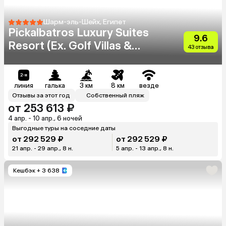
Шарм-эль-Шейх, Египет
Pickalbatros Luxury Suites
9.6
Resort (Ex. Golf Villas &
43 отзыва
Suites)
линия
галька
3 км
8 км
везде
Отзывы за этот год
Собственный пляж
от 253 613 ₽
4 апр. - 10 апр., 6 ночей
Выгодные туры на соседние даты
от 292 529 ₽
от 292 529 ₽
21 апр. - 29 апр., 8 н.
5 апр. - 13 апр., 8 н.
Кешбэк
+ 3 638