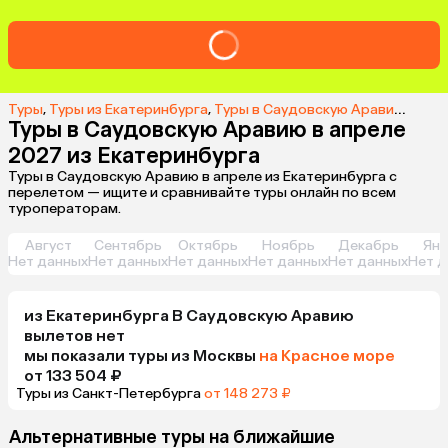
Туры
,
Туры из Екатеринбурга
,
Туры в Саудовскую Аравию из Екатеринбурга
Туры в Саудовскую Аравию в апреле
2027 из Екатеринбурга
Туры в Саудовскую Аравию в апреле из Екатеринбурга с
перелетом — ищите и сравнивайте туры онлайн по всем
туроператорам.
Август
Сентябрь
Октябрь
Ноябрь
Декабрь
Янв
Нет данных
Нет данных
Нет данных
Нет данных
Нет данных
Нет д
из
Екатеринбурга
В Саудовскую Аравию
вылетов нет
мы показали туры
из
Москвы
на Красное море
от 133 504 ₽
Туры из Санкт-Петербурга
от 148 273 ₽
Альтернативные туры на ближайшие