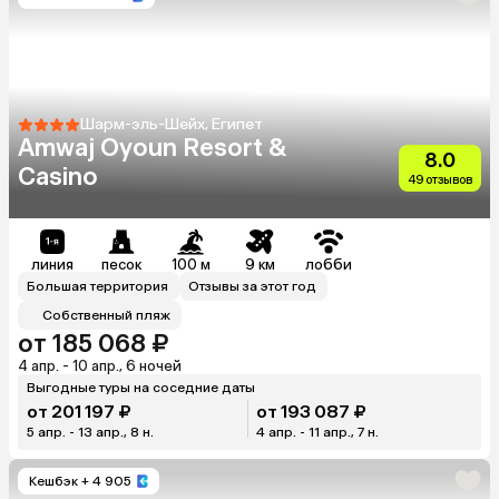
Шарм-эль-Шейх, Египет
Amwaj Oyoun Resort &
8.0
Casino
49 отзывов
линия
песок
100 м
9 км
лобби
Большая территория
Отзывы за этот год
Собственный пляж
от 185 068 ₽
4 апр. - 10 апр., 6 ночей
Выгодные туры на соседние даты
от 201 197 ₽
от 193 087 ₽
5 апр. - 13 апр., 8 н.
4 апр. - 11 апр., 7 н.
Кешбэк
+ 4 905