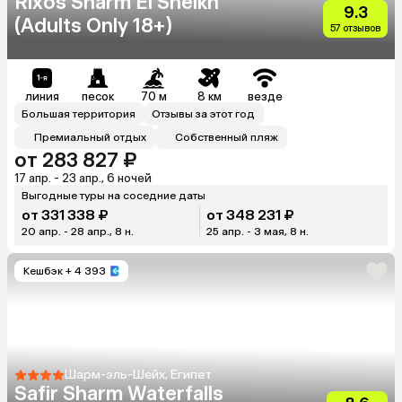
Rixos Sharm El Sheikh
9.3
(Adults Only 18+)
57 отзывов
линия
песок
70 м
8 км
везде
Большая территория
Отзывы за этот год
Премиальный отдых
Собственный пляж
от 283 827 ₽
17 апр. - 23 апр., 6 ночей
Выгодные туры на соседние даты
от 331 338 ₽
от 348 231 ₽
20 апр. - 28 апр., 8 н.
25 апр. - 3 мая, 8 н.
Кешбэк
+ 4 393
Шарм-эль-Шейх, Египет
Safir Sharm Waterfalls