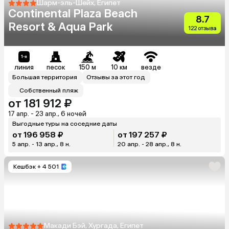
Шарм-эль-Шейх, Египет
Continental Plaza Beach
8.7
Resort & Aqua Park
122 отзыва
линия
песок
150 м
10 км
везде
Большая территория
Отзывы за этот год
Собственный пляж
от 181 912 ₽
17 апр. - 23 апр., 6 ночей
Выгодные туры на соседние даты
от 196 958 ₽
от 197 257 ₽
5 апр. - 13 апр., 8 н.
20 апр. - 28 апр., 8 н.
Кешбэк
+ 4 501
Макади Бэй, Хургада, Египет