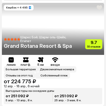
Кешбэк
+ 4 495
Шаркс Бэй, Шарм-эль-Шейх,
Египет
9.7
Grand Rotana Resort & Spa
55 отзывов
линия
платф.
8 км
везде
Большая территория
Двухкомнатные номера
Отзывы за этот год
Собственный пляж
от 224 775 ₽
12 апр. - 18 апр., 6 ночей
Выгодные туры на соседние даты
от 251 092 ₽
от 251 092 ₽
5 апр. - 13 апр., 8 н.
25 апр. - 3 мая, 8 н.