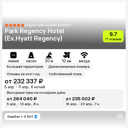
Шарм-эль-Шейх, Египет
Park Regency Hotel
9.7
(Ex.Hyatt Regency)
77 отзывов
линия
песок
20 м
10 км
везде
Большая территория
Двухкомнатные номера
Отзывы за этот год
Собственный пляж
от 232 337 ₽
5 апр. - 11 апр., 6 ночей
Выгодные туры на соседние даты
от 264 040 ₽
от 235 002 ₽
5 апр. - 13 апр., 8 н.
16 апр. - 23 апр., 7 н.
Кешбэк
+ 4 601