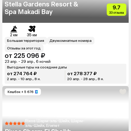
Stella Gardens Resort &
9.7
Spa Makadi Bay
33 отзыва
2 км
35 км
Большая территория
Двухкомнатные номера
Отзывы за этот год
от 225 096 ₽
23 апр. - 29 апр., 6 ночей
Выгодные туры на соседние даты
от 274 764 ₽
от 278 377 ₽
2 апр. - 10 апр., 8 н.
20 апр. - 28 апр., 8 н.
Кешбэк
+ 5 676
Rixos Шарм-эль-Шейх, Шарм-
эль-Шейх, Египет