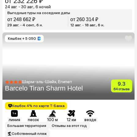
от 232 226 ₽
24 авг. - 30 авг., 6 ночей
Выгодные туры на соседние даты
от 248 662 ₽
от 260 314 ₽
29 авг. - 4 сент., 6 н.
12 авг. - 18 авг., 6 н.
Кешбэк
+ 5 050
Шарм-эль-Шейх, Египет
9.3
Barcelo Tiran Sharm Hotel
64 отзыва
Кешбэк 4% по карте Т-Банка
линия
песок
100 м
12 км
везде
Большая территория
Отзывы за этот год
Собственный пляж