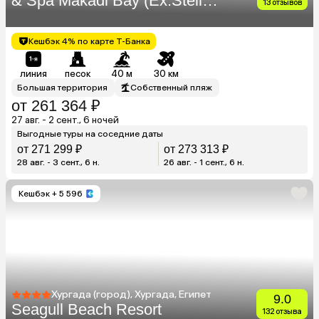
& Spa Makadi Bay (Ex.Stella
13 отзывов
Makadi Beach Resort & Spa)
Кешбэк 4% по карте Т-Банка
линия
песок
40 м
30 км
Большая территория
Собственный пляж
от 261 364 ₽
27 авг. - 2 сент., 6 ночей
Выгодные туры на соседние даты
от 271 299 ₽
от 273 313 ₽
28 авг. - 3 сент., 6 н.
26 авг. - 1 сент., 6 н.
Кешбэк
+ 5 596
Хургада (город), Хургада, Египет
9.0
Seagull Beach Resort
132 отзыва