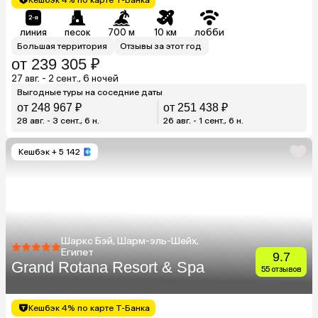
линия
песок
700 м
10 км
лобби
Большая территория
Отзывы за этот год
от 239 305 ₽
27 авг. - 2 сент., 6 ночей
Выгодные туры на соседние даты
от 248 967 ₽
от 251 438 ₽
28 авг. - 3 сент., 6 н.
26 авг. - 1 сент., 6 н.
Кешбэк
+ 5 142
Шаркс Бэй, Шарм-эль-Шейх,
Египет
9.7
Grand Rotana Resort & Spa
55 отзывов
Кешбэк 4% по карте Т-Банка