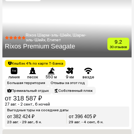
Rixos Шарм-эль-Шейх, Шарм-
эль-Шейх, Египет
9.2
Rixos Premium Seagate
30 отзывов
Кешбэк 4% по карте Т-Банка
линия
песок
550 м
9 км
везде
Большая территория
Отзывы за этот год
Премиальный отдых
Собственный пляж
от 318 587 ₽
27 авг. - 2 сент., 6 ночей
Выгодные туры на соседние даты
от 382 424 ₽
от 396 405 ₽
23 авг. - 29 авг., 6 н.
29 авг. - 4 сент., 6 н.