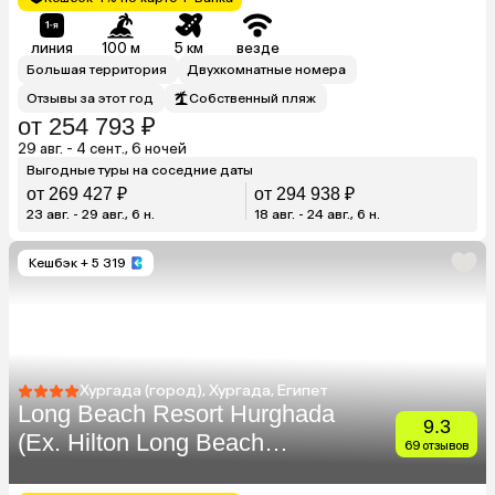
линия
100 м
5 км
везде
Большая территория
Двухкомнатные номера
Отзывы за этот год
Собственный пляж
от 254 793 ₽
29 авг. - 4 сент., 6 ночей
Выгодные туры на соседние даты
от 269 427 ₽
от 294 938 ₽
23 авг. - 29 авг., 6 н.
18 авг. - 24 авг., 6 н.
Кешбэк
+ 5 319
Хургада (город), Хургада, Египет
Long Beach Resort Hurghada
9.3
(Ex. Hilton Long Beach
69 отзывов
Resort)