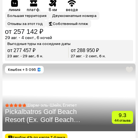
линия
платф.
8 км
везде
Большая территория
Двухкомнатные номера
Отзывы за этот год
Собственный пляж
от 257 142 ₽
29 авг. - 4 сент., 6 ночей
Выгодные туры на соседние даты
от 277 457 ₽
от 288 950 ₽
23 авг. - 29 авг., 6 н.
27 авг. - 2 сент., 6 н.
Кешбэк
+ 5 095
Шарм-эль-Шейх, Египет
Pickalbatros Golf Beach
9.3
Resort (Ex. Golf Beach
44 отзыва
Resort Sharm El Sheikh)
Кешбэк 4% по карте Т-Банка