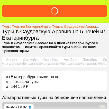
Туры
,
Туры из Екатеринбурга
,
Туры в Саудовскую Аравию из Екатеринбурга
Туры в Саудовскую Аравию на 5 ночей из
Екатеринбурга
Туры в Саудовскую Аравию на 6 дней из Екатеринбурга с
перелетом — ищите и сравнивайте туры онлайн по всем
туроператорам.
Август
Сентябрь
Октябрь
Ноябрь
Декабрь
Янв
Нет данных
Нет данных
Нет данных
Нет данных
Нет данных
Нет д
из
Екатеринбурга
вылетов нет
мы показали туры
от 144 539 ₽
Альтернативные туры на ближайшие направления
Кешбэк
+ 6 371