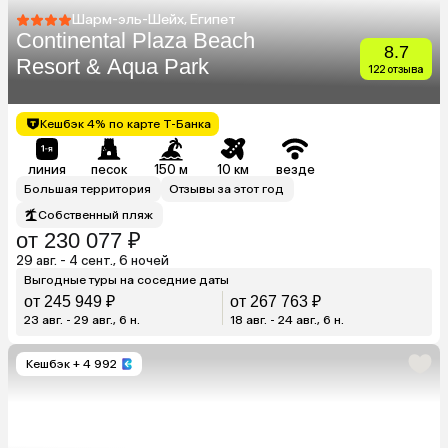
Шарм-эль-Шейх, Египет
Continental Plaza Beach
8.7
Resort & Aqua Park
122 отзыва
Кешбэк 4% по карте Т-Банка
линия
песок
150 м
10 км
везде
Большая территория
Отзывы за этот год
Собственный пляж
от 230 077 ₽
29 авг. - 4 сент., 6 ночей
Выгодные туры на соседние даты
от 245 949 ₽
от 267 763 ₽
23 авг. - 29 авг., 6 н.
18 авг. - 24 авг., 6 н.
Кешбэк
+ 4 992