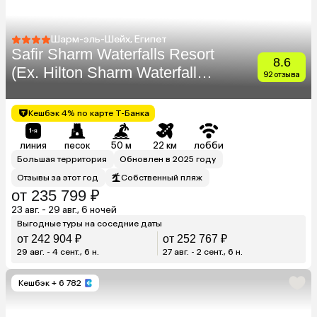
Шарм-эль-Шейх, Египет
Safir Sharm Waterfalls Resort
8.6
(Ex. Hilton Sharm Waterfalls
92 отзыва
Resort)
Кешбэк 4% по карте Т-Банка
линия
песок
50 м
22 км
лобби
Большая территория
Обновлен в 2025 году
Отзывы за этот год
Собственный пляж
от 235 799 ₽
23 авг. - 29 авг., 6 ночей
Выгодные туры на соседние даты
от 242 904 ₽
от 252 767 ₽
29 авг. - 4 сент., 6 н.
27 авг. - 2 сент., 6 н.
Кешбэк
+ 6 782