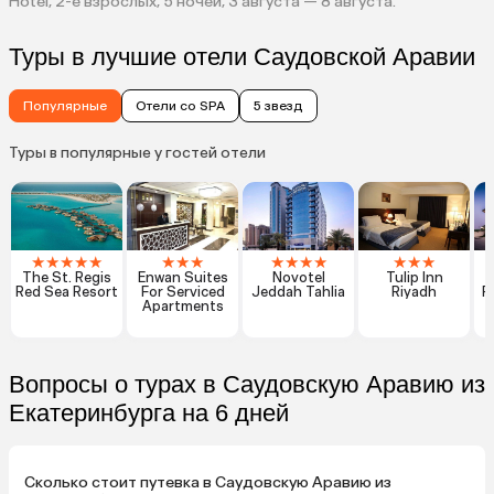
Hotel, 2-е взрослых, 5 ночей, 3 августа — 8 августа.
Туры в лучшие отели Саудовской Аравии
Популярные
Отели со SPA
5 звезд
Туры в популярные у гостей отели
★
★
★
★
★
★
★
★
★
★
★
★
★
★
★
The St. Regis
Enwan Suites
Novotel
Tulip Inn
Red Sea Resort
For Serviced
Jeddah Tahlia
Riyadh
R
Apartments
Вопросы о турах в Саудовскую Аравию из
Екатеринбурга на 6 дней
Сколько стоит путевка в Саудовскую Аравию из