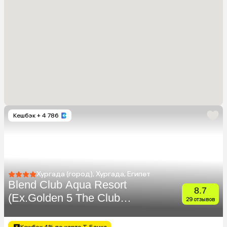
Кешбэк
+ 4 786
Хургада (город), Хургада, Египет
Blend Club Aqua Resort
8.7
(Ex.Golden 5 The Club
29 отзывов
Resort)
Кешбэк 4% по карте Т-Банка