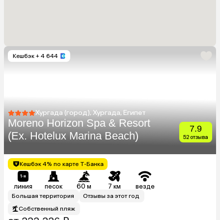
Кешбэк
+ 4 644
Хургада (город), Хургада, Египет
Moreno Horizon Spa & Resort
7.9
(Ex. Hotelux Marina Beach)
52 отзыва
Кешбэк 4% по карте Т-Банка
линия
песок
60 м
7 км
везде
Большая территория
Отзывы за этот год
Собственный пляж