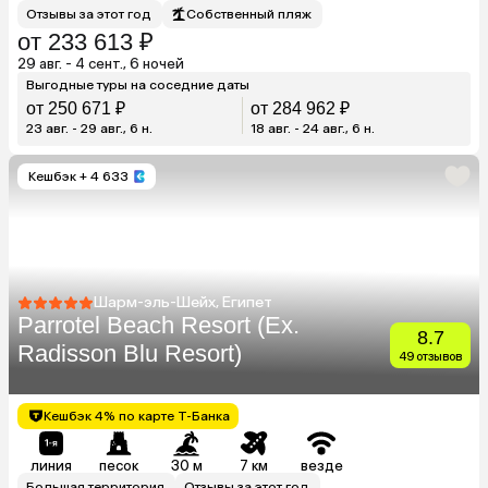
Отзывы за этот год
Собственный пляж
от 233 613 ₽
29 авг. - 4 сент., 6 ночей
Выгодные туры на соседние даты
от 250 671 ₽
от 284 962 ₽
23 авг. - 29 авг., 6 н.
18 авг. - 24 авг., 6 н.
Кешбэк
+ 4 633
Шарм-эль-Шейх, Египет
Parrotel Beach Resort (Ex.
8.7
Radisson Blu Resort)
49 отзывов
Кешбэк 4% по карте Т-Банка
линия
песок
30 м
7 км
везде
Большая территория
Отзывы за этот год