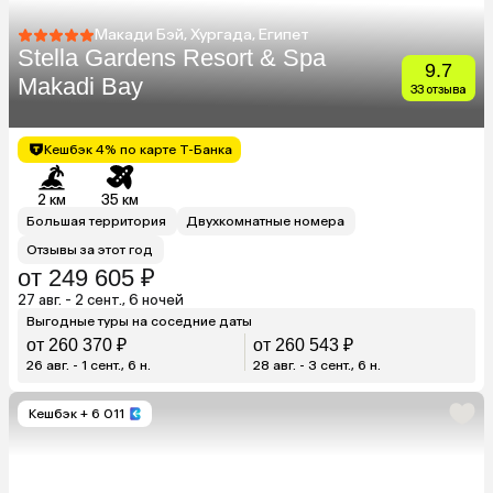
Макади Бэй, Хургада, Египет
Stella Gardens Resort & Spa
9.7
Makadi Bay
33 отзыва
Кешбэк 4% по карте Т-Банка
2 км
35 км
Большая территория
Двухкомнатные номера
Отзывы за этот год
от 249 605 ₽
27 авг. - 2 сент., 6 ночей
Выгодные туры на соседние даты
от 260 370 ₽
от 260 543 ₽
26 авг. - 1 сент., 6 н.
28 авг. - 3 сент., 6 н.
Кешбэк
+ 6 011