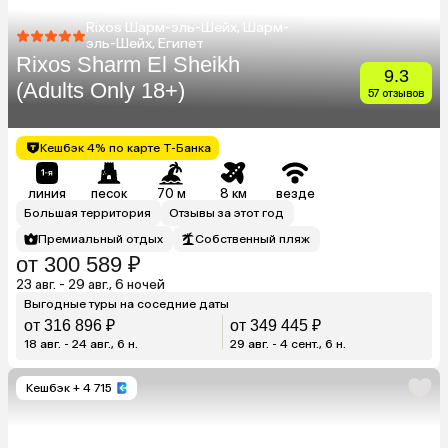
Rixos Шарм-эль-Шейх, Шарм-
эль-Шейх, Египет
Rixos Sharm El Sheikh
9.3
(Adults Only 18+)
57 отзывов
Кешбэк 4% по карте Т-Банка
линия
песок
70 м
8 км
везде
Большая территория
Отзывы за этот год
Премиальный отдых
Собственный пляж
от 300 589 ₽
23 авг. - 29 авг., 6 ночей
Выгодные туры на соседние даты
от 316 896 ₽
от 349 445 ₽
18 авг. - 24 авг., 6 н.
29 авг. - 4 сент., 6 н.
Кешбэк
+ 4 715