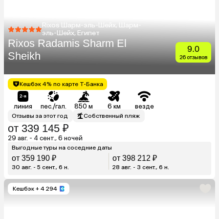
Rixos Шарм-эль-Шейх, Шарм-
эль-Шейх, Египет
Rixos Radamis Sharm El
9.0
Sheikh
26 отзывов
Кешбэк 4% по карте Т-Банка
линия
пес./гал.
850 м
6 км
везде
Отзывы за этот год
Собственный пляж
от 339 145 ₽
29 авг. - 4 сент., 6 ночей
Выгодные туры на соседние даты
от 359 190 ₽
от 398 212 ₽
30 авг. - 5 сент., 6 н.
28 авг. - 3 сент., 6 н.
Кешбэк
+ 4 294