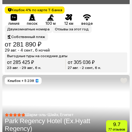
Кешбэк 4% по карте Т-Банка
линия
песок
100 м
12 км
везде
Двухкомнатные номера
Отзывы за этот год
Собственный пляж
от 281 890 ₽
29 авг. - 4 сент., 6 ночей
Выгодные туры на соседние даты
от 285 425 ₽
от 305 036 ₽
23 авг. - 29 авг., 6 н.
27 авг. - 2 сент., 6 н.
Кешбэк
+ 5 238
Шарм-эль-Шейх, Египет
Park Regency Hotel (Ex.Hyatt
9.7
Regency)
77 отзывов