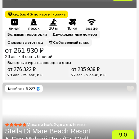
Кешбэк 4% по карте Т-Банка
линия
песок
20 м
10 км
везде
Большая территория
Двухкомнатные номера
Отзывы за этот год
Собственный пляж
от 261 930 ₽
29 авг. - 4 сент., 6 ночей
Выгодные туры на соседние даты
от 276 322 ₽
от 285 939 ₽
23 авг. - 29 авг., 6 н.
27 авг. - 2 сент., 6 н.
Кешбэк
+ 5 227
Макади Бэй, Хургада, Египет
Stella Di Mare Beach Resort
9.0