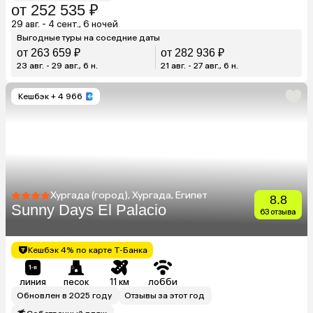
от 252 535 ₽
29 авг. - 4 сент., 6 ночей
Выгодные туры на соседние даты
от 263 659 ₽
от 282 936 ₽
23 авг. - 29 авг., 6 н.
21 авг. - 27 авг., 6 н.
Кешбэк
+ 4 966
Хургада (город), Хургада, Египет
8.8
Sunny Days El Palacio
63 отзыва
Кешбэк 4% по карте Т-Банка
линия
песок
11 км
лобби
Обновлен в 2025 году
Отзывы за этот год