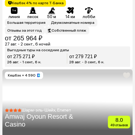
Кешбэк 4% по карте Т-Банка
линия
песок
50 м
14 км
лобби
Большая территория
Двухкомнатные номера
Отзывы за этот год
Собственный пляж
от 265 964 ₽
27 авг. - 2 сент., 6 ночей
Выгодные туры на соседние даты
от 275 271 ₽
от 279 721 ₽
26 авг. - 1 сент., 6 н.
28 авг. - 3 сент., 6 н.
Кешбэк
+ 4 590
Шарм-эль-Шейх, Египет
Amwaj Oyoun Resort &
8.0
Casino
49 отзывов