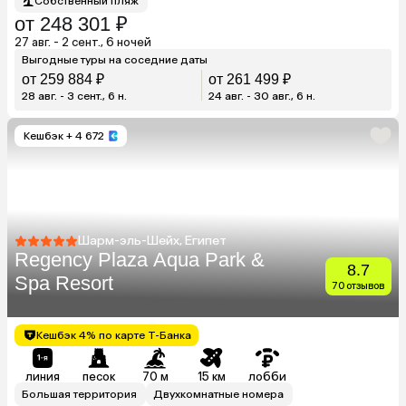
Собственный пляж
от 248 301 ₽
27 авг. - 2 сент., 6 ночей
Выгодные туры на соседние даты
от 259 884 ₽
от 261 499 ₽
28 авг. - 3 сент., 6 н.
24 авг. - 30 авг., 6 н.
Кешбэк
+ 4 672
Шарм-эль-Шейх, Египет
Regency Plaza Aqua Park &
8.7
Spa Resort
70 отзывов
Кешбэк 4% по карте Т-Банка
линия
песок
70 м
15 км
лобби
Большая территория
Двухкомнатные номера