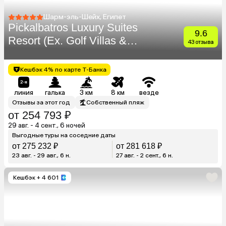
Шарм-эль-Шейх, Египет
Pickalbatros Luxury Suites
9.6
Resort (Ex. Golf Villas &
43 отзыва
Suites)
Кешбэк 4% по карте Т-Банка
линия
галька
3 км
8 км
везде
Отзывы за этот год
Собственный пляж
от 254 793 ₽
29 авг. - 4 сент., 6 ночей
Выгодные туры на соседние даты
от 275 232 ₽
от 281 618 ₽
23 авг. - 29 авг., 6 н.
27 авг. - 2 сент., 6 н.
Кешбэк
+ 4 601