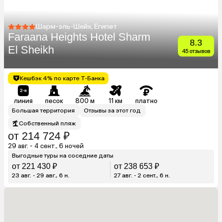
Шарм-эль-Шейх, Египет
Faraana Heights Hotel Sharm
8.3
El Sheikh
45 отзывов
Кешбэк 4% по карте Т-Банка
линия
песок
800 м
11 км
платно
Большая территория
Отзывы за этот год
Собственный пляж
от 214 724 ₽
29 авг. - 4 сент., 6 ночей
Выгодные туры на соседние даты
от 221 430 ₽
от 238 653 ₽
23 авг. - 29 авг., 6 н.
27 авг. - 2 сент., 6 н.