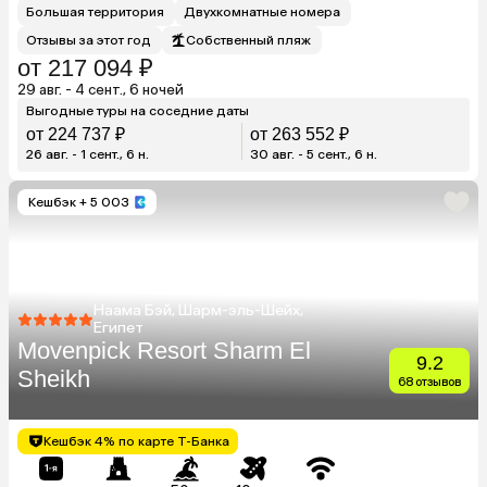
Большая территория
Двухкомнатные номера
Отзывы за этот год
Собственный пляж
от 217 094 ₽
29 авг. - 4 сент., 6 ночей
Выгодные туры на соседние даты
от 224 737 ₽
от 263 552 ₽
26 авг. - 1 сент., 6 н.
30 авг. - 5 сент., 6 н.
Кешбэк
+ 5 003
Наама Бэй, Шарм-эль-Шейх,
Египет
Movenpick Resort Sharm El
9.2
Sheikh
68 отзывов
Кешбэк 4% по карте Т-Банка