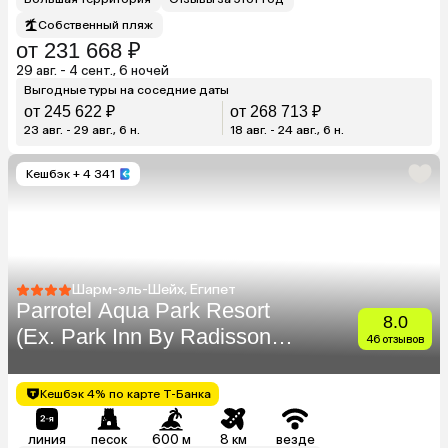
Собственный пляж
от 231 668 ₽
29 авг. - 4 сент., 6 ночей
Выгодные туры на соседние даты
от 245 622 ₽
от 268 713 ₽
23 авг. - 29 авг., 6 н.
18 авг. - 24 авг., 6 н.
Кешбэк
+ 4 341
Шарм-эль-Шейх, Египет
Parrotel Aqua Park Resort
8.0
(Ex. Park Inn By Radisson
46 отзывов
Sharm)
Кешбэк 4% по карте Т-Банка
линия
песок
600 м
8 км
везде