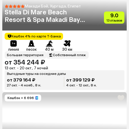
Макади Бэй, Хургада, Египет
Stella Di Mare Beach
9.0
Resort & Spa Makadi Bay
13 отзывов
(Ex.Stella Makadi Beach
Resort & Spa)
Кешбэк 4% по карте Т-Банка
линия
песок
40 м
30 км
Большая территория
Собственный пляж
от 354 244 ₽
13 окт. - 20 окт., 7 ночей
Выгодные туры на соседние даты
от 379 164 ₽
от 399 129 ₽
27 окт. - 4 нояб., 8 н.
4 окт. - 12 окт., 8 н.
Кешбэк
+ 6 696