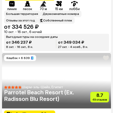
линия
песок
70 м
15 км
лобби
Большая территория
Двухкомнатные номера
Отзывы за этот год
Собственный пляж
от 334 526 ₽
10 окт. - 16 окт., 6 ночей
Выгодные туры на соседние даты
от 346 237 ₽
от 349 034 ₽
8 окт. - 16 окт., 8 н.
27 окт. - 4 нояб., 8 н.
Кешбэк
+ 6 639
Шарм-эль-Шейх, Египет
Parrotel Beach Resort (Ex.
8.7
Radisson Blu Resort)
49 отзывов