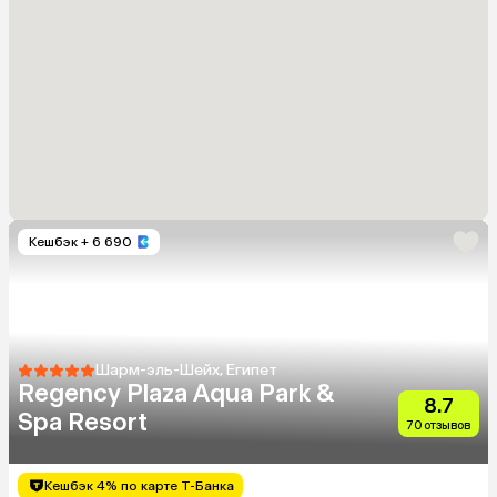
Кешбэк
+ 6 690
Шарм-эль-Шейх, Египет
Regency Plaza Aqua Park &
8.7
Spa Resort
70 отзывов
Кешбэк 4% по карте Т-Банка