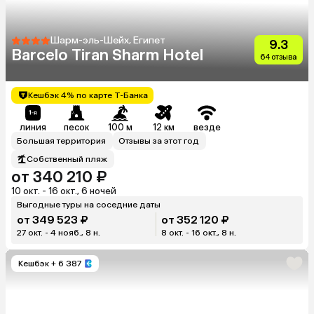
Шарм-эль-Шейх, Египет
9.3
Barcelo Tiran Sharm Hotel
64 отзыва
Кешбэк 4% по карте Т-Банка
линия
песок
100 м
12 км
везде
Большая территория
Отзывы за этот год
Собственный пляж
от 340 210 ₽
10 окт. - 16 окт., 6 ночей
Выгодные туры на соседние даты
от 349 523 ₽
от 352 120 ₽
27 окт. - 4 нояб., 8 н.
8 окт. - 16 окт., 8 н.
Кешбэк
+ 6 387