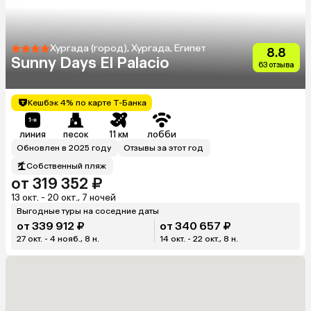
Хургада (город), Хургада, Египет
8.8
Sunny Days El Palacio
63 отзыва
Кешбэк 4% по карте Т-Банка
линия
песок
11 км
лобби
Обновлен в 2025 году
Отзывы за этот год
Собственный пляж
от 319 352 ₽
13 окт. - 20 окт., 7 ночей
Выгодные туры на соседние даты
от 339 912 ₽
от 340 657 ₽
27 окт. - 4 нояб., 8 н.
14 окт. - 22 окт., 8 н.