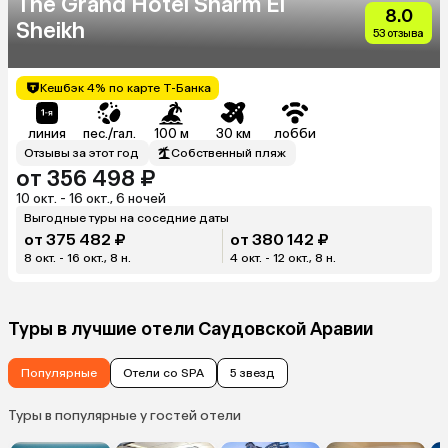
The Grand Hotel Sharm El
8.0
Sheikh
53 отзыва
Кешбэк 4% по карте Т-Банка
линия
пес./гал.
100 м
30 км
лобби
Отзывы за этот год
Собственный пляж
от 356 498 ₽
10 окт. - 16 окт., 6 ночей
Выгодные туры на соседние даты
от 375 482 ₽
от 380 142 ₽
8 окт. - 16 окт., 8 н.
4 окт. - 12 окт., 8 н.
Туры в лучшие отели Саудовской Аравии
Популярные
Отели со SPA
5 звезд
Туры в популярные у гостей отели