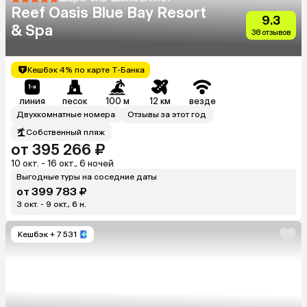
Reef Oasis Blue Bay Resort
9.3
& Spa
38 отзывов
Кешбэк 4% по карте Т-Банка
линия
песок
100 м
12 км
везде
Двухкомнатные номера
Отзывы за этот год
Собственный пляж
от 395 266 ₽
10 окт. - 16 окт., 6 ночей
Выгодные туры на соседние даты
от 399 783 ₽
3 окт. - 9 окт., 6 н.
Кешбэк
+ 7 531