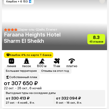
Кешбэк
+ 6 153
Шарм-эль-Шейх, Египет
Faraana Heights Hotel
8.3
Sharm El Sheikh
45 отзывов
Кешбэк 4% по карте Т-Банка
линия
песок
800 м
11 км
платно
Большая территория
Отзывы за этот год
Собственный пляж
от 307 650 ₽
22 окт. - 28 окт., 6 ночей
Выгодные туры на соседние даты
от 330 413 ₽
от 332 094 ₽
27 окт. - 4 нояб., 8 н.
8 окт. - 16 окт., 8 н.