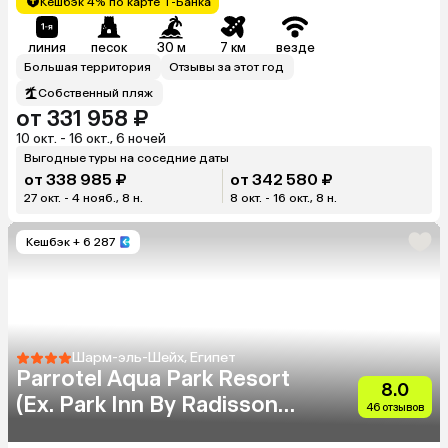
Кешбэк 4% по карте Т-Банка
линия
песок
30 м
7 км
везде
Большая территория
Отзывы за этот год
Собственный пляж
от 331 958 ₽
10 окт. - 16 окт., 6 ночей
Выгодные туры на соседние даты
от 338 985 ₽
от 342 580 ₽
27 окт. - 4 нояб., 8 н.
8 окт. - 16 окт., 8 н.
Кешбэк
+ 6 287
Шарм-эль-Шейх, Египет
Parrotel Aqua Park Resort
8.0
(Ex. Park Inn By Radisson
46 отзывов
Sharm)