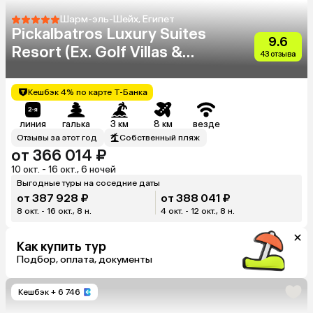
Шарм-эль-Шейх, Египет
Pickalbatros Luxury Suites
9.6
Resort (Ex. Golf Villas &
43 отзыва
Suites)
Кешбэк 4% по карте Т-Банка
линия
галька
3 км
8 км
везде
Отзывы за этот год
Собственный пляж
от 366 014 ₽
10 окт. - 16 окт., 6 ночей
Выгодные туры на соседние даты
от 387 928 ₽
от 388 041 ₽
8 окт. - 16 окт., 8 н.
4 окт. - 12 окт., 8 н.
Как купить тур
Подбор, оплата, документы
Кешбэк
+ 6 746