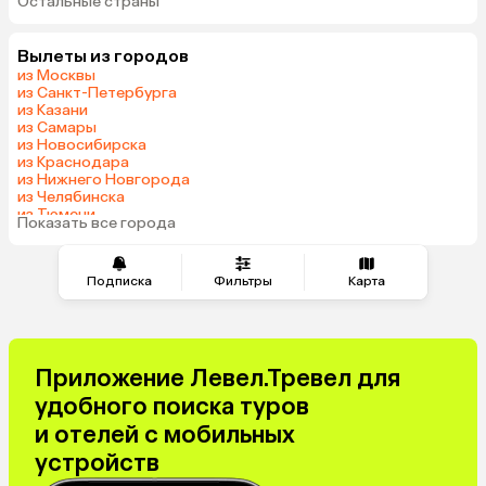
Остальные страны
Вьетнам
ОАЭ
Мальдивы
Грузия
Вылеты из городов
Беларусь
Армения
из Москвы
Шри-Ланка
Казахстан
из Санкт-Петербурга
из Казани
Азербайджан
Узбекистан
из Самары
Индия
Сербия
из Новосибирска
из Краснодара
Катар
Киргизия
из Нижнего Новгорода
Гонконг
Таджикистан
из Челябинска
из Тюмени
Венгрия
Показать все города
из Минеральных Вод
Подписка
Фильтры
Карта
Приложение Левел.Тревел для
удобного поиска туров
и отелей с мобильных
устройств