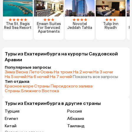
★
★
★
★
★
★
★
★
★
★
★
★
★
★
★
The St. Regis
Enwan Suites
Novotel
Tulip Inn
Red Sea Resort
For Serviced
Jeddah Tahlia
Riyadh
R
Apartments
Туры из Екатеринбурга на курорты Саудовской
Аравии
Популярные запросы
Зима
·
Весна
·
Лето
·
Осень
·
На троих
·
На 2 ночи
·
На 3 ночи
·
На 5 ночей
·
На 6 ночей
·
На 7 ночей
·
Показать все запросы
Тип отдыха
Красное море
·
Страны Персидского залива
·
Страны Ближнего Востока
Туры из Екатеринбурга в другие страны
Турция
Россия
Египет
Абхазия
Китай
Таиланд