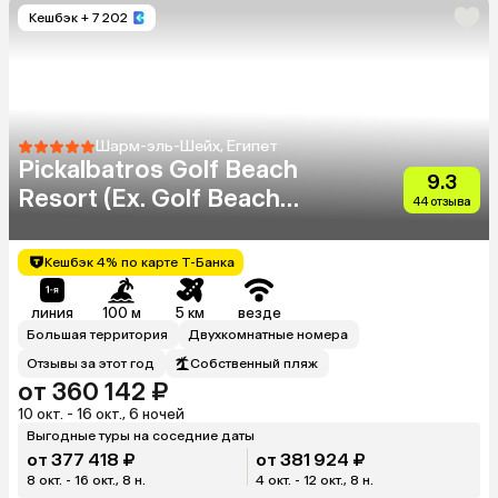
Кешбэк
+ 7 202
Шарм-эль-Шейх, Египет
Pickalbatros Golf Beach
9.3
Resort (Ex. Golf Beach
44 отзыва
Resort Sharm El Sheikh)
Кешбэк 4% по карте Т-Банка
линия
100 м
5 км
везде
Большая территория
Двухкомнатные номера
Отзывы за этот год
Собственный пляж
от 360 142 ₽
10 окт. - 16 окт., 6 ночей
Выгодные туры на соседние даты
от 377 418 ₽
от 381 924 ₽
8 окт. - 16 окт., 8 н.
4 окт. - 12 окт., 8 н.