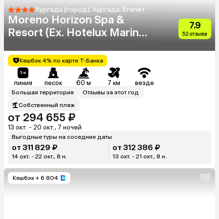
Хургада (город), Хургада, Египет
Moreno Horizon Spa &
7.9
Resort (Ex. Hotelux Marina
52 отзыва
Beach)
Кешбэк 4% по карте Т-Банка
линия
песок
60 м
7 км
везде
Большая территория
Отзывы за этот год
Собственный пляж
от 294 655 ₽
13 окт. - 20 окт., 7 ночей
Выгодные туры на соседние даты
от 311 829 ₽
от 312 386 ₽
14 окт. - 22 окт., 8 н.
13 окт. - 21 окт., 8 н.
Кешбэк
+ 6 804