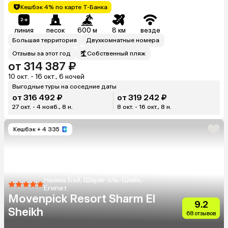
Кешбэк 4% по карте Т-Банка
линия
песок
600 м
8 км
везде
Большая территория
Двухкомнатные номера
Отзывы за этот год
Собственный пляж
от 314 387 ₽
10 окт. - 16 окт., 6 ночей
Выгодные туры на соседние даты
от 316 492 ₽
от 319 242 ₽
27 окт. - 4 нояб., 8 н.
8 окт. - 16 окт., 8 н.
Кешбэк
+ 4 335
Наама Бэй, Шарм-эль-Шейх,
Египет
Movenpick Resort Sharm El
9.2
Sheikh
68 отзывов