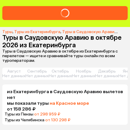
Туры
,
Туры из Екатеринбурга
,
Туры в Саудовскую Аравию из Екатеринбурга
Туры в Саудовскую Аравию в октябре
2026 из Екатеринбурга
Туры в Саудовскую Аравию в октябре из Екатеринбурга с
перелетом — ищите и сравнивайте туры онлайн по всем
туроператорам.
Август
Сентябрь
Октябрь
Ноябрь
Декабрь
Янв
Нет данных
Нет данных
Нет данных
Нет данных
Нет данных
Нет д
из
Екатеринбурга
в Саудовскую Аравию
вылетов
нет
мы показали туры
на Красное море
от 158 286 ₽
Туры из Пензы
от 298 959 ₽
Туры из Челябинска
от 130 298 ₽