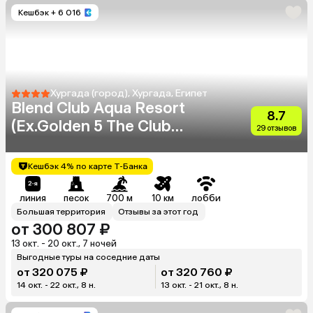
Кешбэк
+ 6 016
Хургада (город), Хургада, Египет
Blend Club Aqua Resort
8.7
(Ex.Golden 5 The Club
29 отзывов
Resort)
Кешбэк 4% по карте Т-Банка
линия
песок
700 м
10 км
лобби
Большая территория
Отзывы за этот год
от 300 807 ₽
13 окт. - 20 окт., 7 ночей
Выгодные туры на соседние даты
от 320 075 ₽
от 320 760 ₽
14 окт. - 22 окт., 8 н.
13 окт. - 21 окт., 8 н.