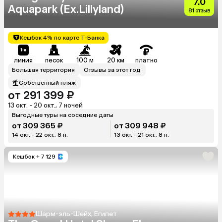
7.0
Aquapark (Ex.Lillyland)
81 отзыв
Кешбэк 4% по карте Т-Банка
линия
песок
100 м
20 км
платно
Большая территория
Отзывы за этот год
Собственный пляж
от 291 399 ₽
13 окт. - 20 окт., 7 ночей
Выгодные туры на соседние даты
от 309 365 ₽
от 309 948 ₽
14 окт. - 22 окт., 8 н.
13 окт. - 21 окт., 8 н.
Кешбэк
+ 7 129
Шарм-эль-Шейх, Египет