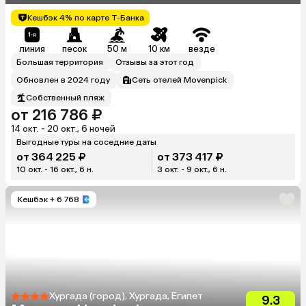
Кешбэк 4% по карте Т-Банка
линия
песок
50 м
10 км
везде
Большая территория
Отзывы за этот год
Обновлен в 2024 году
Сеть отелей Movenpick
Собственный пляж
от 216 786 ₽
14 окт. - 20 окт., 6 ночей
Выгодные туры на соседние даты
от 364 225 ₽
от 373 417 ₽
10 окт. - 16 окт., 6 н.
3 окт. - 9 окт., 6 н.
Кешбэк
+ 6 768
Хургада (город), Хургада, Египет
9.3