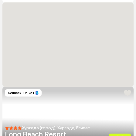
Кешбэк
+ 6 751
Хургада (город), Хургада, Египет
Long Beach Resort