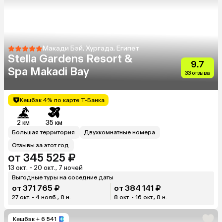
Макади Бэй, Хургада, Египет
Stella Gardens Resort &
9.7
Spa Makadi Bay
33 отзыва
Кешбэк 4% по карте Т-Банка
2 км
35 км
Большая территория
Двухкомнатные номера
Отзывы за этот год
от 345 525 ₽
13 окт. - 20 окт., 7 ночей
Выгодные туры на соседние даты
от 371 765 ₽
от 384 141 ₽
27 окт. - 4 нояб., 8 н.
8 окт. - 16 окт., 8 н.
Кешбэк
+ 6 541