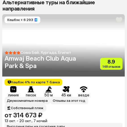
Альтернативные туры на ближайшие
направления
Кешбэк
+ 6 293
Сома Бей, Хургада, Египет
Amwaj Beach Club Aqua
8.9
Park & Spa
148 отзывов
Кешбэк 4% по карте Т-Банка
линия
песок
50 м
45 км
везде
Двухкомнатные номера
Отзывы за этот год
Собственный пляж
от 314 673 ₽
13 окт. - 20 окт., 7 ночей
Выгодные туры на соседние даты