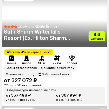
Шарм-эль-Шейх, Египет
Safir Sharm Waterfalls
8.6
Resort (Ex. Hilton Sharm
92 отзыва
Waterfalls Resort)
Кешбэк 4% по карте Т-Банка
линия
песок
50 м
22 км
лобби
Большая территория
Обновлен в 2025 году
Отзывы за этот год
Собственный пляж
от 327 072 ₽
22 окт. - 28 окт., 6 ночей
Выгодные туры на соседние даты
от 357 498 ₽
от 367 994 ₽
27 окт. - 4 нояб., 8 н.
8 окт. - 16 окт., 8 н.