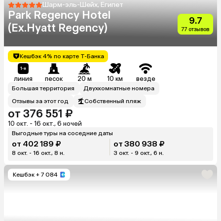
Шарм-эль-Шейх, Египет
Park Regency Hotel
9.7
(Ex.Hyatt Regency)
77 отзывов
Кешбэк 4% по карте Т-Банка
линия
песок
20 м
10 км
везде
Большая территория
Двухкомнатные номера
Отзывы за этот год
Собственный пляж
от 376 551 ₽
10 окт. - 16 окт., 6 ночей
Выгодные туры на соседние даты
от 402 189 ₽
от 380 938 ₽
8 окт. - 16 окт., 8 н.
3 окт. - 9 окт., 6 н.
Кешбэк
+ 7 084