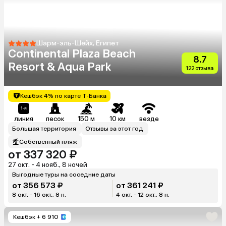
Шарм-эль-Шейх, Египет
Continental Plaza Beach
8.7
Resort & Aqua Park
122 отзыва
Кешбэк 4% по карте Т-Банка
линия
песок
150 м
10 км
везде
Большая территория
Отзывы за этот год
Собственный пляж
от 337 320 ₽
27 окт. - 4 нояб., 8 ночей
Выгодные туры на соседние даты
от 356 573 ₽
от 361 241 ₽
8 окт. - 16 окт., 8 н.
4 окт. - 12 окт., 8 н.
Кешбэк
+ 6 910