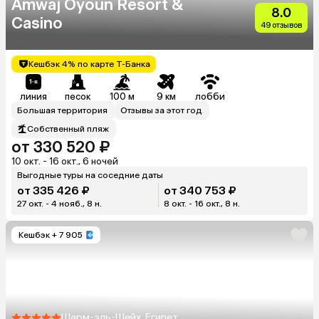
Amwaj Oyoun Resort &
8.0
Casino
49 отзывов
Кешбэк 4% по карте Т-Банка
линия
песок
100 м
9 км
лобби
Большая территория
Отзывы за этот год
Собственный пляж
от 330 520 ₽
10 окт. - 16 окт., 6 ночей
Выгодные туры на соседние даты
от 335 426 ₽
от 340 753 ₽
27 окт. - 4 нояб., 8 н.
8 окт. - 16 окт., 8 н.
Кешбэк
+ 7 905
Шарм-эль-Шейх, Египет