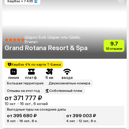
Кешбэк
+ 7 435
Шаркс Бэй, Шарм-эль-Шейх,
Египет
9.7
Grand Rotana Resort & Spa
55 отзывов
Кешбэк 4% по карте Т-Банка
линия
платф.
8 км
везде
Большая территория
Двухкомнатные номера
Отзывы за этот год
Собственный пляж
от 371 777 ₽
10 окт. - 16 окт., 6 ночей
Выгодные туры на соседние даты
от 395 680 ₽
от 399 003 ₽
8 окт. - 16 окт., 8 н.
4 окт. - 12 окт., 8 н.