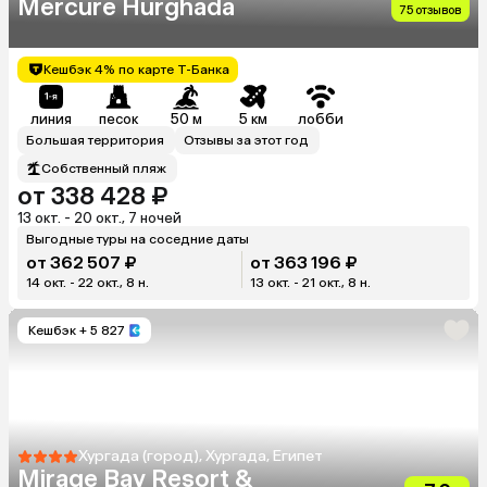
Mercure Hurghada
75 отзывов
Кешбэк 4% по карте Т-Банка
линия
песок
50 м
5 км
лобби
Большая территория
Отзывы за этот год
Собственный пляж
от 338 428 ₽
13 окт. - 20 окт., 7 ночей
Выгодные туры на соседние даты
от 362 507 ₽
от 363 196 ₽
14 окт. - 22 окт., 8 н.
13 окт. - 21 окт., 8 н.
Кешбэк
+ 5 827
Хургада (город), Хургада, Египет
Mirage Bay Resort &