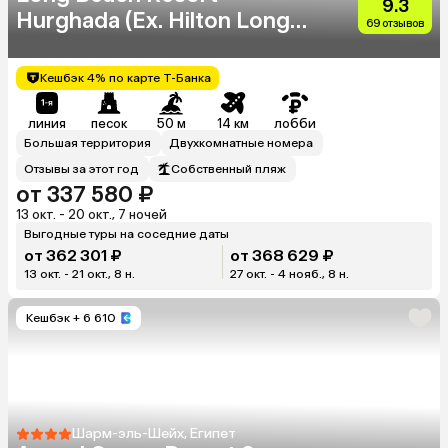
9.3
Hurghada (Ex. Hilton Long
69 отзывов
Beach Resort)
Кешбэк 4% по карте Т-Банка
линия
песок
50 м
14 км
лобби
Большая территория
Двухкомнатные номера
Отзывы за этот год
Собственный пляж
от 337 580 ₽
13 окт. - 20 окт., 7 ночей
Выгодные туры на соседние даты
от 362 301 ₽
от 368 629 ₽
13 окт. - 21 окт., 8 н.
27 окт. - 4 нояб., 8 н.
Кешбэк
+ 6 610
Шарм-эль-Шейх, Египет