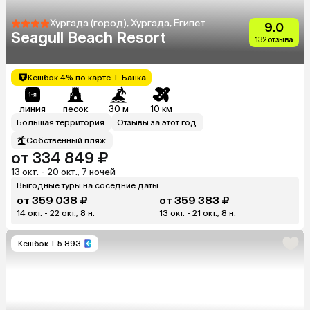
Хургада (город), Хургада, Египет
9.0
Seagull Beach Resort
132 отзыва
Кешбэк 4% по карте Т-Банка
линия
песок
30 м
10 км
Большая территория
Отзывы за этот год
Собственный пляж
от 334 849 ₽
13 окт. - 20 окт., 7 ночей
Выгодные туры на соседние даты
от 359 038 ₽
от 359 383 ₽
14 окт. - 22 окт., 8 н.
13 окт. - 21 окт., 8 н.
Кешбэк
+ 5 893