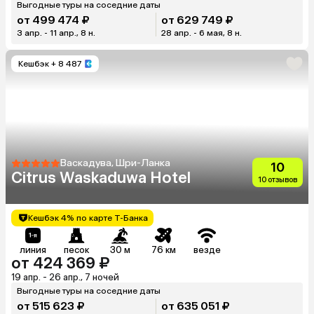
Выгодные туры на соседние даты
от 499 474 ₽
от 629 749 ₽
3 апр. - 11 апр., 8 н.
28 апр. - 6 мая, 8 н.
Кешбэк
+ 8 487
Васкадува, Шри-Ланка
10
Citrus Waskaduwa Hotel
10 отзывов
Кешбэк 4% по карте Т-Банка
линия
песок
30 м
76 км
везде
от 424 369 ₽
19 апр. - 26 апр., 7 ночей
Выгодные туры на соседние даты
от 515 623 ₽
от 635 051 ₽