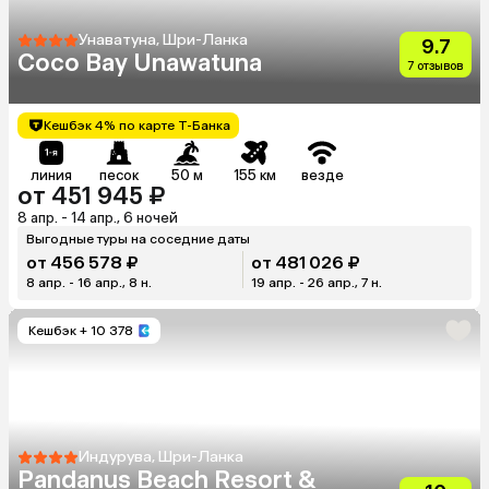
Унаватуна, Шри-Ланка
9.7
Coco Bay Unawatuna
7 отзывов
Кешбэк 4% по карте Т-Банка
линия
песок
50 м
155 км
везде
от 451 945 ₽
8 апр. - 14 апр., 6 ночей
Выгодные туры на соседние даты
от 456 578 ₽
от 481 026 ₽
8 апр. - 16 апр., 8 н.
19 апр. - 26 апр., 7 н.
Кешбэк
+ 10 378
Индурува, Шри-Ланка
Pandanus Beach Resort &