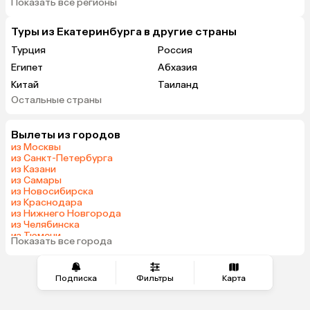
Показать все регионы
Туры из Екатеринбурга в другие страны
Турция
Россия
Египет
Абхазия
Китай
Таиланд
Остальные страны
Вьетнам
ОАЭ
Мальдивы
Грузия
Вылеты из городов
Беларусь
Армения
из Москвы
Казахстан
Азербайджан
из Санкт-Петербурга
из Казани
Узбекистан
Индия
из Самары
Сербия
Катар
из Новосибирска
из Краснодара
Киргизия
Гонконг
из Нижнего Новгорода
Саудовская Аравия
Таджикистан
из Челябинска
из Тюмени
Венгрия
Показать все города
из Минеральных Вод
Подписка
Фильтры
Карта