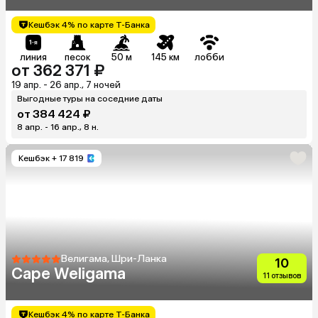
Кешбэк 4% по карте Т-Банка
линия
песок
50 м
145 км
лобби
от 362 371 ₽
19 апр. - 26 апр., 7 ночей
Выгодные туры на соседние даты
от 384 424 ₽
8 апр. - 16 апр., 8 н.
Кешбэк
+ 17 819
Велигама, Шри-Ланка
10
Cape Weligama
11 отзывов
Кешбэк 4% по карте Т-Банка