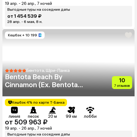
19 апр. - 26 апр., 7 ночей
Выгодные туры на соседние даты
от 1 454 539 ₽
28 апр. - 6 мая, 8 н.
Кешбэк
+ 10 199
Бентота, Шри-Ланка
Bentota Beach By
10
Cinnamon (Ex. Bentota
7 отзывов
Beach)
Кешбэк 4% по карте Т-Банка
линия
песок
20 м
99 км
лобби
от 509 963 ₽
19 апр. - 26 апр., 7 ночей
Выгодные туры на соседние даты