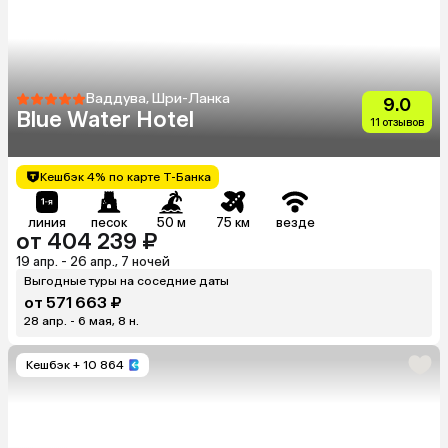
Ваддува, Шри-Ланка
9.0
Blue Water Hotel
11 отзывов
Кешбэк 4% по карте Т-Банка
линия
песок
50 м
75 км
везде
от 404 239 ₽
19 апр. - 26 апр., 7 ночей
Выгодные туры на соседние даты
от 571 663 ₽
28 апр. - 6 мая, 8 н.
Кешбэк
+ 10 864