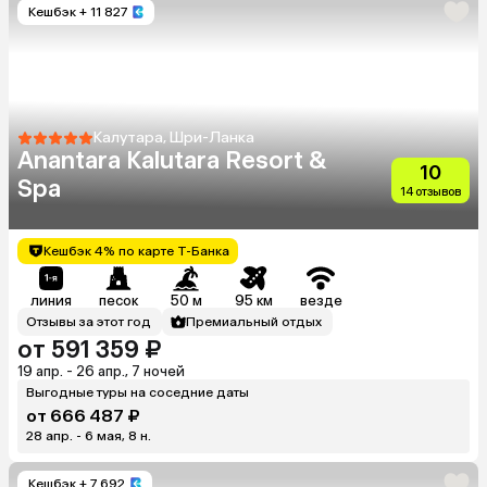
Кешбэк
+ 11 827
Калутара, Шри-Ланка
Anantara Kalutara Resort &
10
Spa
14 отзывов
Кешбэк 4% по карте Т-Банка
линия
песок
50 м
95 км
везде
Отзывы за этот год
Премиальный отдых
от 591 359 ₽
19 апр. - 26 апр., 7 ночей
Выгодные туры на соседние даты
от 666 487 ₽
28 апр. - 6 мая, 8 н.
Кешбэк
+ 7 692