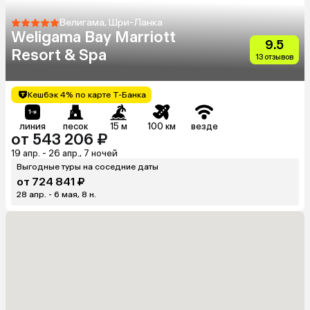
Велигама, Шри-Ланка
Weligama Bay Marriott
9.5
Resort & Spa
13 отзывов
Кешбэк 4% по карте Т-Банка
линия
песок
15 м
100 км
везде
от 543 206 ₽
19 апр. - 26 апр., 7 ночей
Выгодные туры на соседние даты
от 724 841 ₽
28 апр. - 6 мая, 8 н.