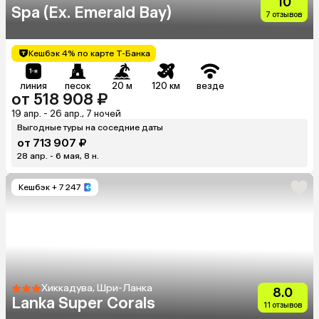
10
Spa (Ex. Emerald Bay)
7 отзывов
Кешбэк 4% по карте Т-Банка
линия
песок
20 м
120 км
везде
от 518 908 ₽
19 апр. - 26 апр., 7 ночей
Выгодные туры на соседние даты
от 713 907 ₽
28 апр. - 6 мая, 8 н.
Кешбэк
+ 7 247
Хиккадува, Шри-Ланка
8.0
Lanka Super Corals
11 отзывов