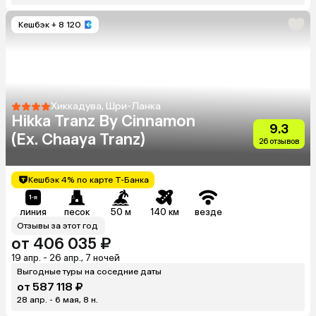
Кешбэк
+ 8 120
Хиккадува, Шри-Ланка
Hikka Tranz By Cinnamon
9.3
(Ex. Chaaya Tranz)
26 отзывов
Кешбэк 4% по карте Т-Банка
линия
песок
50 м
140 км
везде
Отзывы за этот год
от 406 035 ₽
19 апр. - 26 апр., 7 ночей
Выгодные туры на соседние даты
от 587 118 ₽
28 апр. - 6 мая, 8 н.