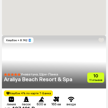
Кешбэк
+ 8 742
Унаватуна, Шри-Ланка
10
Araliya Beach Resort & Spa
11 отзывов
Кешбэк 4% по карте Т-Банка
линия
песок
800 м
165 км
везде