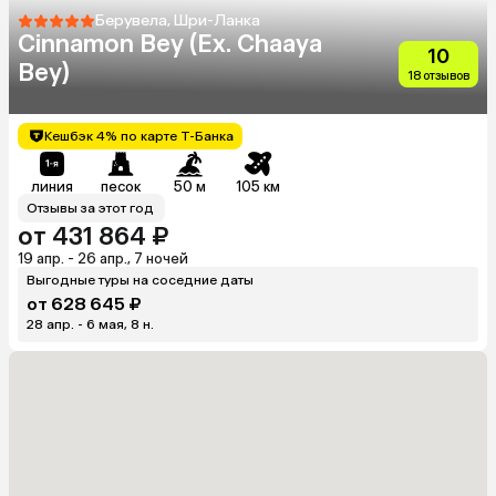
Берувела, Шри-Ланка
Cinnamon Bey (Ex. Chaaya
10
Bey)
18 отзывов
Кешбэк 4% по карте Т-Банка
линия
песок
50 м
105 км
Отзывы за этот год
от 431 864 ₽
19 апр. - 26 апр., 7 ночей
Выгодные туры на соседние даты
от 628 645 ₽
28 апр. - 6 мая, 8 н.