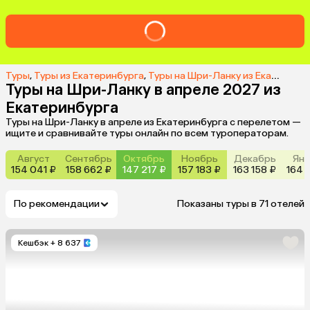
Туры
,
Туры из Екатеринбурга
,
Туры на Шри-Ланку из Екатеринбурга
Туры на Шри-Ланку в апреле 2027 из
Екатеринбурга
Туры на Шри-Ланку в апреле из Екатеринбурга с перелетом —
ищите и сравнивайте туры онлайн по всем туроператорам.
Август
Сентябрь
Октябрь
Ноябрь
Декабрь
Янв
154 041 ₽
158 662 ₽
147 217 ₽
157 183 ₽
163 158 ₽
164 
По рекомендации
Показаны туры в 71 отелей
Кешбэк
+ 8 637