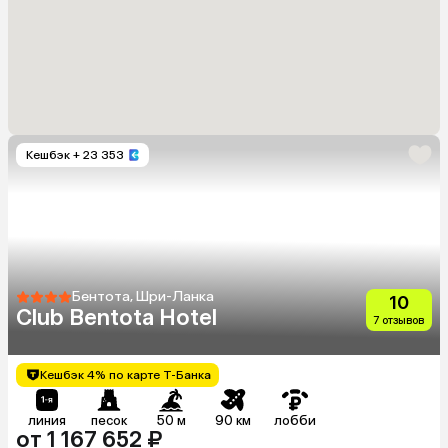
Кешбэк
+ 23 353
Бентота, Шри-Ланка
10
Club Bentota Hotel
7 отзывов
Кешбэк 4% по карте Т-Банка
линия
песок
50 м
90 км
лобби
от 1 167 652 ₽