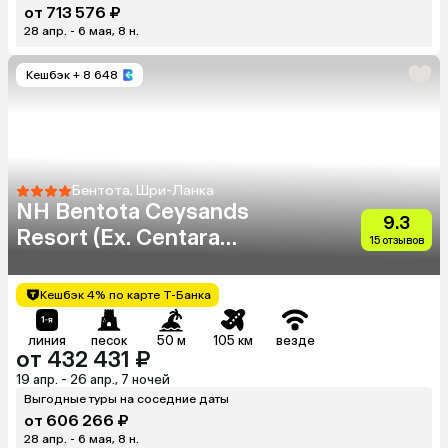
от 713 576 ₽
28 апр. - 6 мая, 8 н.
Кешбэк
+ 8 648
Бентота, Шри-Ланка
NH Bentota Ceysands
9.3
Resort (Ex. Centara
15 отзывов
Ceysands)
Кешбэк 4% по карте Т-Банка
линия
песок
50 м
105 км
везде
от 432 431 ₽
19 апр. - 26 апр., 7 ночей
Выгодные туры на соседние даты
от 606 266 ₽
28 апр. - 6 мая, 8 н.