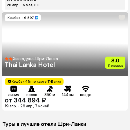
28 апр. - 6 мая, 8 н.
Кешбэк
+ 6 897
Хиккадува, Шри-Ланка
8.0
Thai Lanka Hotel
11 отзывов
Кешбэк 4% по карте Т-Банка
линия
песок
350 м
144 км
везде
от 344 894 ₽
19 апр. - 26 апр., 7 ночей
Туры в лучшие отели Шри-Ланки