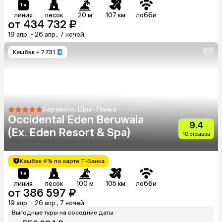
линия
песок
20 м
107 км
лобби
от 434 732 ₽
19 апр. - 26 апр., 7 ночей
Кешбэк
+ 7 731
Берувела, Шри-Ланка
Occidental Eden Beruwala
9.4
(Ex. Eden Resort & Spa)
10 отзывов
Кешбэк 4% по карте Т-Банка
линия
песок
100 м
105 км
лобби
от 386 597 ₽
19 апр. - 26 апр., 7 ночей
Выгодные туры на соседние даты