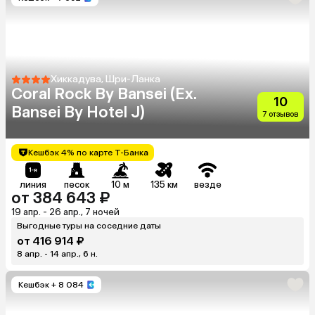
Хиккадува, Шри-Ланка
Coral Rock By Bansei (Ex.
10
Bansei By Hotel J)
7 отзывов
Кешбэк 4% по карте Т-Банка
линия
песок
10 м
135 км
везде
от 384 643 ₽
19 апр. - 26 апр., 7 ночей
Выгодные туры на соседние даты
от 416 914 ₽
8 апр. - 14 апр., 6 н.
Кешбэк
+ 8 084