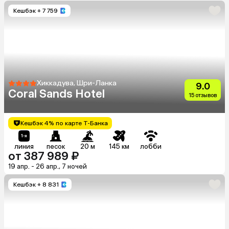
Кешбэк
+ 7 759
Хиккадува, Шри-Ланка
9.0
Coral Sands Hotel
15 отзывов
Кешбэк 4% по карте Т-Банка
линия
песок
20 м
145 км
лобби
от 387 989 ₽
19 апр. - 26 апр., 7 ночей
Кешбэк
+ 8 831