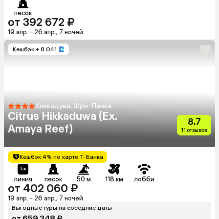
песок
от 392 672 ₽
19 апр. - 26 апр., 7 ночей
Кешбэк
+ 8 041
Хиккадува, Шри-Ланка
Citrus Hikkaduwa (Ex.
8.7
Amaya Reef)
11 отзывов
Кешбэк 4% по карте Т-Банка
линия
песок
50 м
118 км
лобби
от 402 060 ₽
19 апр. - 26 апр., 7 ночей
Выгодные туры на соседние даты
от 659 348 ₽