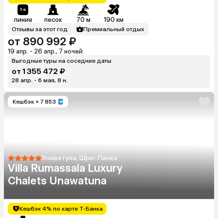
линия
песок
70 м
190 км
Отзывы за этот год
Премиальный отдых
от 890 992 ₽
19 апр. - 26 апр., 7 ночей
Выгодные туры на соседние даты
от 1 355 472 ₽
28 апр. - 6 мая, 8 н.
Кешбэк
+ 7 853
Унаватуна, Шри-Ланка
Villa Rumassala Luxury
Chalets Unawatuna
Кешбэк 4% по карте Т-Банка