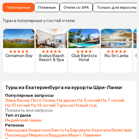
Популярные
Пляжные
Отели со SPA
Только для взрослых
Туры в популярные у гостей отели
★
★
★
★
★
★
★
★
★
★
★
★
★
★
★
★
★
★
★
Cinnamon Bey
Araliya Beach
Club Bentota
Riu Sri Lanka
H
Resort & Spa
Hotel
Туры из Екатеринбурга на курорты Шри-Ланки
Популярные запросы
Зима
·
Весна
·
Лето
·
Осень
·
На двоих
·
На 5 ночей
·
На 7 ночей
·
На 10 ночей
·
На 14 ночей
·
Туры на Новый год
·
Показать все запросы
Тип отдыха
Индийский океан
Регионы
Хиккадува
·
Унаватуна
·
Бентота
·
Берувела
·
Ахунгала
·
Велигама
·
Пассикуда
·
Мирисса
·
Ваддува
·
Маунт Лавиния
·