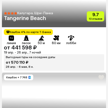
Калутара, Шри-Ланка
9.7
Tangerine Beach
10 отзывов
Кешбэк 4% по карте Т-Банка
линия
песок
50 м
80 км
лобби
от 441 598 ₽
19 апр. - 26 апр., 7 ночей
Выгодные туры на соседние даты
от 570 110 ₽
28 апр. - 6 мая, 8 н.
Кешбэк
+ 7 748