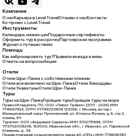
Компания
О нас
Карьера в Level.Travel
Отзывы о нас
Контакты
Ко-промо с Level.Travel
Инструменты
Календарь низких цен
Подарочные сертификаты
Оформить тур в рассрочку
Партнерская программа
Журнал о путешествиях
Помощь
Как забронировать тур?
Правила въезда и визы
Ответы на вопросы
Акции
Отели
Отели Шри-Ланки с собственным пляжем
Отели все включено на Шри-Ланку
Отели Хиккадувы
Отели Унаватуны
Отели Шри-Ланки
Туры
Туры на Шри-Ланку
Горящие туры
Горящие туры на море
Правообладатель ПО: ООО «Левел Тревел» (2011 - 2026) ИНН
7716697924, ОГРН 1117746723808 123056, г. Москва, вн.тер.г.
Муниципальный округ Пресненский, ул. Юлиуса Фучика, д.6, стр.2,
помещ.6Ч
Турагент: ООО «Академия Сервиса» ИНН 3702175896, ОГРН
1173702008248, 153000, Ивановская обл., г. Иваново, ул. Парижской
Коммуны, д. ЗА
Прием платежей осуществляется через АО «ПРЦ» ИНН 7718696387,