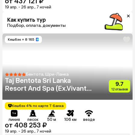
от 437 121 ₽
19 апр. - 26 апр., 7 ночей
Как купить тур
Подбор, оплата, документы
Кешбэк
+ 8 165
Бентота, Шри-Ланка
Taj Bentota Sri Lanka
9.7
Resort And Spa (Ex.Vivanta
12 отзывов
By Taj Bentota)
Кешбэк 4% по карте Т-Банка
линия
песок
50 м
106 км
везде
от 408 253 ₽
19 апр. - 26 апр., 7 ночей