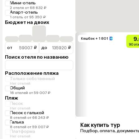
Мини-отель
2 отеля от 68 632 ₽
Апарт-отель
1 отель от 95 350 ₽
Бюджет на двоих
9
Кешбэк
+ 1 801
90 от
от
₽
до
₽
Поиск отеля по названию
Расположение пляжа
Только собственный
Нет отелей
Общий
16 отелей от 59 007 ₽
Пляж
Песок
Нет отелей
Песок с галькой
8 отелей от 66 243 ₽
Галька
Как купить тур
8 отелей от 59 007 ₽
Подбор, оплата, документ
Платформа
Нет отелей