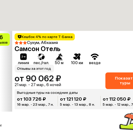
.6
Кешбэк 4% по карте Т-Банка
Сухум, Абхазия
зывов
Самсон Отель
линия
пес./гал.
50 м
100 км
везде
Отзывы за этот год
от 90 062 ₽
Показат
туры
21 мар. - 27 мар., 6 ночей
Выгодные туры на соседние даты
от 103 726 ₽
от 121 120 ₽
от 112 050 ₽
16 мар. - 23 мар., 7 н.
5 мар. - 13 мар., 8 н.
5 мар. - 12 мар., 7
ы