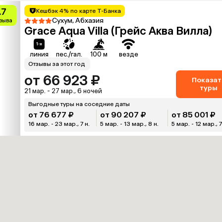
.7
Кешбэк 4% по карте Т-Банка
Сухум, Абхазия
тзыва
Grace Aqua Villa (Грейс Аква Вилла)
линия
пес./гал.
100 м
везде
Отзывы за этот год
от 66 923 ₽
Показат
туры
21 мар. - 27 мар., 6 ночей
Выгодные туры на соседние даты
от 76 677 ₽
от 90 207 ₽
от 85 001 ₽
16 мар. - 23 мар., 7 н.
5 мар. - 13 мар., 8 н.
5 мар. - 12 мар., 7