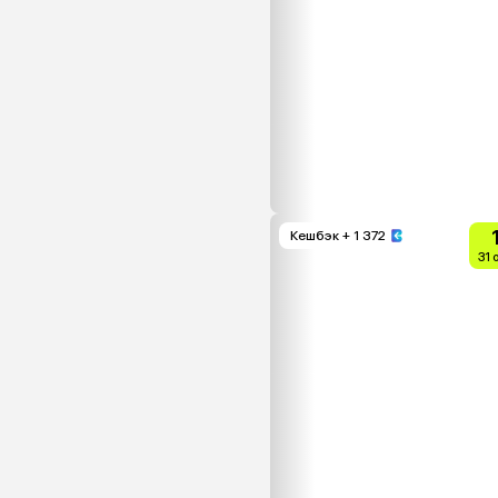
Кешбэк
+ 1 372
31 