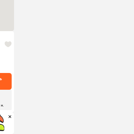
ь
 н.