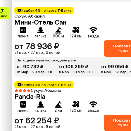
.7
Кешбэк 4% по карте Т-Банка
Сухум, Абхазия
зывов
Мини-Отель Сан
линия
галька
600 м
124 км
везде
от 78 936 ₽
Показат
туры
21 мар. - 27 мар., 6 ночей
Выгодные туры на соседние даты
от 90 732 ₽
от 106 269 ₽
от 99 056 ₽
16 мар. - 23 мар., 7 н.
5 мар. - 13 мар., 8 н.
5 мар. - 12 мар., 7
Кешбэк 4% по карте Т-Банка
Сухум, Абхазия
Panda-Ria
линия
галька
2 км
120 км
везде
от 62 254 ₽
Показат
туры
21 мар. - 27 мар., 6 ночей