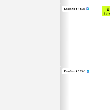
9
Кешбэк
+ 1 578
8 от
Кешбэк
+ 1 245