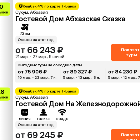
0
Кешбэк 4% по карте Т-Банка
Сухум, Абхазия
зывов
Гостевой Дом Абхазская Сказка
23 км
Отзывы за этот год
от 66 243 ₽
Показат
туры
21 мар. - 27 мар., 6 ночей
Выгодные туры на соседние даты
от 75 906 ₽
от 89 327 ₽
от 84 230 ₽
16 мар. - 23 мар., 7 н.
5 мар. - 13 мар., 8 н.
5 мар. - 12 мар., 7
.8
Кешбэк 4% по карте Т-Банка
Сухум, Абхазия
зывов
Гостевой Дом На Железнодорожно
линия
галька
везде
Отзывы за этот год
от 69 245 ₽
Показат
туры