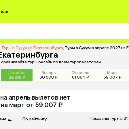
тели
,
Туры в Сухум из Екатеринбурга
,
Туры в Сухум в апреле 2027 из 
 Екатеринбурга
и сравнивайте туры онлайн по всем туроператорам.
Декабрь
Январь
Февраль
Март
36 316 ₽
60 508 ₽
61 064 ₽
59 007 ₽
на апрель
вылетов нет
на
март
от 59 007 ₽
Показаны туры в 21
ене
По рейтингу