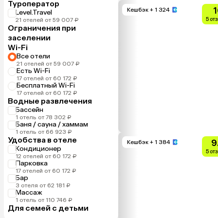
Туроператор
1
Кешбэк
+ 1 324
Level.Travel
5 от
21 отелей от 59 007 ₽
Ограничения при
заселении
Wi-Fi
Все отели
21 отелей от 59 007 ₽
Есть Wi-Fi
17 отелей от 60 172 ₽
Бесплатный Wi-Fi
17 отелей от 60 172 ₽
Водные развлечения
Бассейн
1 отель от 78 302 ₽
Баня / сауна / хаммам
1 отель от 66 923 ₽
Удобства в отеле
9
Кешбэк
+ 1 384
Кондиционер
5 от
12 отелей от 60 172 ₽
Парковка
17 отелей от 60 172 ₽
Бар
3 отеля от 62 181 ₽
Массаж
1 отель от 110 746 ₽
Для семей с детьми