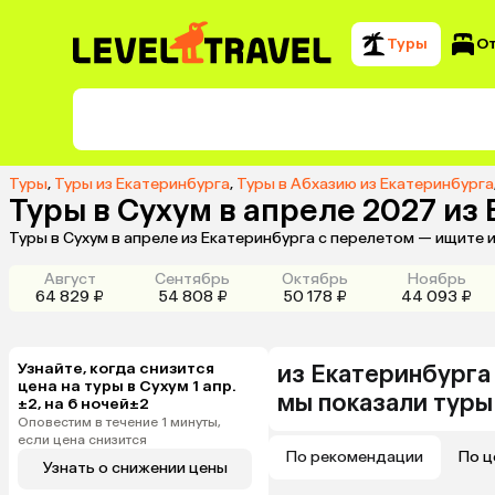
Туры
О
Туры
,
Туры из Екатеринбурга
,
Туры в Абхазию из Екатеринбурга
Туры в Сухум в апреле 2027 из
Туры в Сухум в апреле из Екатеринбурга с перелетом — ищите 
Август
Сентябрь
Октябрь
Ноябрь
64 829 ₽
54 808 ₽
50 178 ₽
44 093 ₽
Узнайте, когда снизится
из
Екатеринбурга
цена на туры в Сухум 1 апр.
мы показали туры
±2, на 6 ночей±2
Оповестим в течение 1 минуты,
если цена снизится
По рекомендации
По ц
Узнать о снижении цены