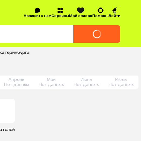
Напишите нам
Сервисы
Мой список
Помощь
Войти
Екатеринбурга
Апрель
Май
Июнь
Июль
Нет данных
Нет данных
Нет данных
Нет данных
 отелей