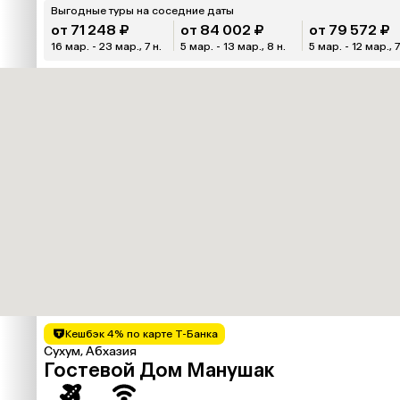
Выгодные туры на соседние даты
от 71 248 ₽
от 84 002 ₽
от 79 572 ₽
16 мар. - 23 мар., 7 н.
5 мар. - 13 мар., 8 н.
5 мар. - 12 мар., 7
Кешбэк 4% по карте Т-Банка
Сухум, Абхазия
Гостевой Дом Манушак