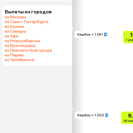
Вылеты из городов
из Москвы
из Санкт-Петербурга
из Казани
из Самары
1
Кешбэк
+ 1 261
из Уфы
из Новосибирска
7 от
из Краснодара
из Нижнего Новгорода
из Перми
из Челябинска
9
Кешбэк
+ 1 203
30 от