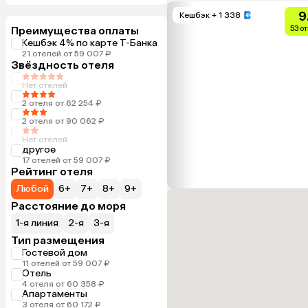
9
Кешбэк
+ 1 338
Преимущества оплаты
53 о
Кешбэк 4% по карте Т-Банка
21 отелей от 59 007 ₽
Звёздность отеля
Нет отелей
2 отеля от 62 254 ₽
2 отеля от 90 062 ₽
Нет отелей
другое
17 отелей от 59 007 ₽
Рейтинг отеля
Любой
6+
7+
8+
9+
Расстояние до моря
1-я линия
2-я
3-я
Тип размещения
Гостевой дом
11 отелей от 59 007 ₽
Отель
4 отеля от 60 358 ₽
Апартаменты
3 отеля от 60 172 ₽