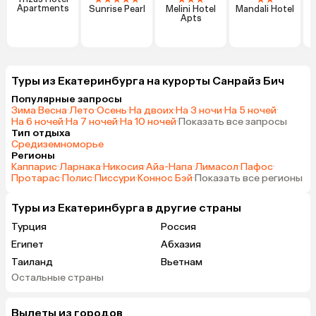
Apartments
Sunrise Pearl
Melini Hotel
Mandali Hotel
Apts
Туры из Екатеринбурга на курорты Санрайз Бич
Популярные запросы
Зима
·
Весна
·
Лето
·
Осень
·
На двоих
·
На 3 ночи
·
На 5 ночей
·
На 6 ночей
·
На 7 ночей
·
На 10 ночей
·
Показать все запросы
Тип отдыха
Средиземноморье
Регионы
Каппарис
·
Ларнака
·
Никосия
·
Айа-Напа
·
Лимасол
·
Пафос
·
Протарас
·
Полис
·
Писсури
·
Коннос Бэй
·
Показать все регионы
Туры из Екатеринбурга в другие страны
Турция
Россия
Египет
Абхазия
Таиланд
Вьетнам
Остальные страны
ОАЭ
Мальдивы
Шри-Ланка
Индия
Вылеты из городов
Гонконг
Саудовская Аравия