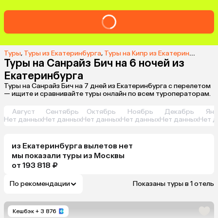
Туры
,
Туры из Екатеринбурга
,
Туры на Кипр из Екатеринбурга
,
Т
Туры на Санрайз Бич на 6 ночей из
Екатеринбурга
Туры на Санрайз Бич на 7 дней из Екатеринбурга с перелетом
— ищите и сравнивайте туры онлайн по всем туроператорам.
Август
Сентябрь
Октябрь
Ноябрь
Декабрь
Янв
Нет данных
Нет данных
Нет данных
Нет данных
Нет данных
Нет д
из
Екатеринбурга
вылетов нет
мы показали туры
из
Москвы
от 193 818 ₽
По рекомендации
Показаны туры в 1 отель
Кешбэк
+ 3 876