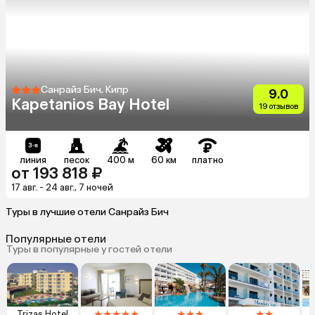
Санрайз Бич, Кипр
9.0
Kapetanios Bay Hotel
19 отзывов
линия
песок
400 м
60 км
платно
от 193 818 ₽
17 авг. - 24 авг., 7 ночей
Туры в лучшие отели Санрайз Бич
Популярные отели
Туры в популярные у гостей отели
★
★
★
★
★
★
★
★
★
★
Trizas Hotel