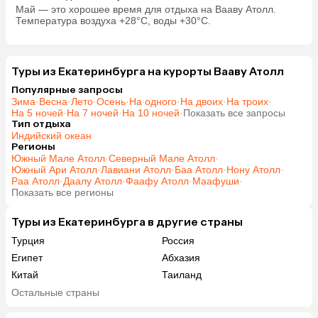
Май — это хорошее время для отдыха на Вааву Атолл.
Температура воздуха +28°C, воды +30°C.
Туры из Екатеринбурга на курорты Вааву Атолл
Популярные запросы
Зима
·
Весна
·
Лето
·
Осень
·
На одного
·
На двоих
·
На троих
·
На 5 ночей
·
На 7 ночей
·
На 10 ночей
·
Показать все запросы
Тип отдыха
Индийский океан
Регионы
Южный Мале Атолл
·
Северный Мале Атолл
·
Южный Ари Атолл
·
Лавиани Атолл
·
Баа Атолл
·
Нону Атолл
·
Раа Атолл
·
Даалу Атолл
·
Фаафу Атолл
·
Маафуши
·
Показать все регионы
Туры из Екатеринбурга в другие страны
Турция
Россия
Египет
Абхазия
Китай
Таиланд
Вьетнам
ОАЭ
Остальные страны
Мальдивы
Грузия