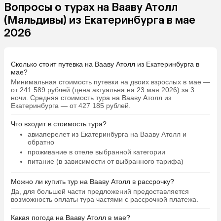
посещали массаж, в целом приятно
Вопросы о турах на Вааву Атолл
и атмосферно. Заказывали ужин на
(Мальдивы) из Екатеринбурга в мае
пирсе при свечах, чтобы отметить
2026
годовщину, очень понравилось,
атмосферненько. Ласты забыли
дома, тут взяли напрокат без
Сколько стоит путевка на Вааву Атолл из Екатеринбурга в
проблем. Отель прям малюсенький,
мае?
особо погулять негде, но тем, кто
Минимальная стоимость путевки на двоих взрослых в мае —
берет водную виллу, оно особо и не
от 241 589 рублей (цена актуальна на 23 мая 2026) за 3
надо… если честно, после того, как
ночи. Средняя стоимость тура на Вааву Атолл из
Екатеринбурга — от 427 185 рублей.
ты видишь эту подводную красоту,
больше смотреть ни на что и не
Что входит в стоимость тура?
хочется. В целом я понимаю, что в
авиаперелет из Екатеринбурга на Вааву Атолл и
других более дорогих отелях,
обратно
может быть, и сервис получше, и в
проживание в отеле выбранной категории
целом поинтереснее. Но когда ты
питание (в зависимости от выбранного тарифа)
едешь первый раз и не знаешь,
чего ожидать, то это место прям
Можно ли купить тур на Вааву Атолл в рассрочку?
находка. Мы влюбились в
Да, для большей части предложений предоставляется
Мальдивы, и теперь хочется
возможность оплаты тура частями с рассрочкой платежа.
приехать ещё.
Какая погода на Вааву Атолл в мае?