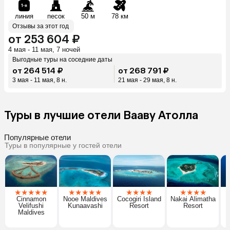
линия
песок
50 м
78 км
Отзывы за этот год
от 253 604 ₽
4 мая - 11 мая, 7 ночей
Выгодные туры на соседние даты
от 264 514 ₽
от 268 791 ₽
3 мая - 11 мая, 8 н.
21 мая - 29 мая, 8 н.
Туры в лучшие отели Вааву Атолла
Популярные отели
Туры в популярные у гостей отели
★
★
★
★
★
★
★
★
★
★
★
★
★
★
★
★
★
★
Cinnamon
Nooe Maldives
Cocogiri Island
Nakai Alimatha
N
Velifushi
Kunaavashi
Resort
Resort
Maldives