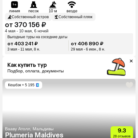
линия
песок
10 м
везде
Собственный остров
Собственный пляж
от 370 156 ₽
4 мая - 10 мая, 6 ночей
Выгодные туры на соседние даты
от 403 241 ₽
от 406 890 ₽
3 мая - 11 мая, 8 н.
29 мая - 6 июн., 8 н.
Как купить тур
Подбор, оплата, документы
Кешбэк
+ 5 195
Вааву Атолл, Мальдивы
9.3
Plumeria Maldives
28 отзывов