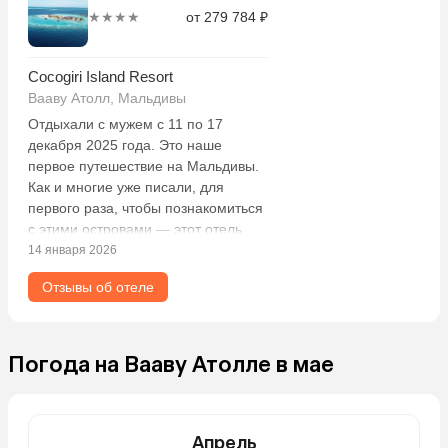
★★★★
от 279 784 ₽
Cocogiri Island Resort
Вааву Атолл, Мальдивы
Отдыхали с мужем с 11 по 17
декабря 2025 года. Это наше
первое путешествие на Мальдивы.
Как и многие уже писали, для
первого раза, чтобы познакомиться
с этими островами — этот отель
просто идеально подходит. Перед
14 января 2026
выездом смотрели прогноз погоды,
Отзывы об отеле
обещали всю неделю дожди, но по
факту их не было. Пару раз
моросил в течение минут 20, и все.
Несколько вечеров вдали на
Погода на Вааву Атолле в мае
горизонте было видно молнии и
слышен гром. Видимо, нам
повезло, и непогода обошла наш
остров. При выходе из самолета
Апрель