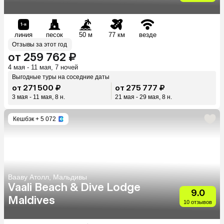
линия
песок
50 м
77 км
везде
Отзывы за этот год
от 259 762 ₽
4 мая - 11 мая, 7 ночей
Выгодные туры на соседние даты
от 271 500 ₽
от 275 777 ₽
3 мая - 11 мая, 8 н.
21 мая - 29 мая, 8 н.
Кешбэк
+ 5 072
Вааву Атолл, Мальдивы
Vaali Beach & Dive Lodge
9.0
Maldives
10 отзывов