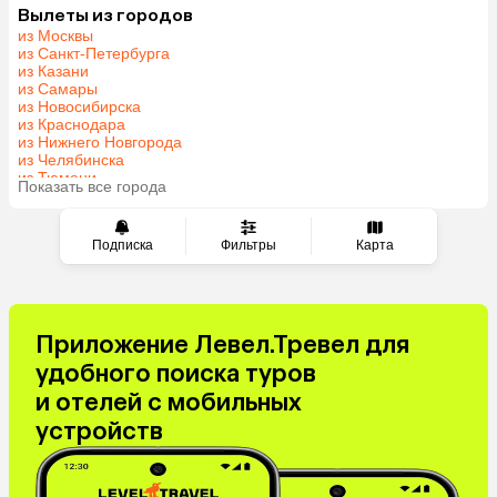
Беларусь
Армения
Вылеты из городов
из Москвы
Шри-Ланка
Казахстан
из Санкт-Петербурга
Азербайджан
Узбекистан
из Казани
из Самары
Индия
Сербия
из Новосибирска
Катар
Киргизия
из Краснодара
из Нижнего Новгорода
Гонконг
Саудовская Аравия
из Челябинска
Таджикистан
Венгрия
из Тюмени
Показать все города
из Минеральных Вод
Подписка
Фильтры
Карта
Приложение Левел.Тревел для
удобного поиска туров
и отелей с мобильных
устройств