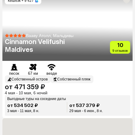
Кешбэк
+ 9 427
Вааву Атолл, Мальдивы
Cinnamon Velifushi
10
Maldives
9 отзывов
песок
67 км
везде
Собственный остров
Собственный пляж
от 471 359 ₽
4 мая - 10 мая, 6 ночей
Выгодные туры на соседние даты
от 534 502 ₽
от 537 379 ₽
3 мая - 11 мая, 8 н.
29 мая - 6 июн., 8 н.