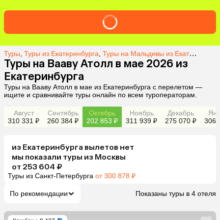
Туры
,
Туры из Екатеринбурга
,
Туры на Мальдивы из Екатеринбурга
Туры на Вааву Атолл в мае 2026 из
Екатеринбурга
Туры на Вааву Атолл в мае из Екатеринбурга с перелетом —
ищите и сравнивайте туры онлайн по всем туроператорам.
Август
Сентябрь
Октябрь
Ноябрь
Декабрь
Янв
310 331 ₽
260 384 ₽
202 853 ₽
311 939 ₽
275 070 ₽
306 
из
Екатеринбурга
вылетов нет
мы показали туры
из
Москвы
от 253 604 ₽
Туры из Санкт-Петербурга
от 300 878 ₽
По рекомендации
Показаны туры в 4 отеля