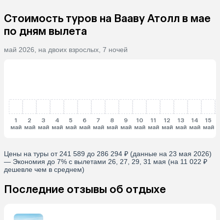
Стоимость туров на Вааву Атолл в мае
по дням вылета
май 2026, на двоих взрослых, 7 ночей
1
2
3
4
5
6
7
8
9
10
11
12
13
14
15
май
май
май
май
май
май
май
май
май
май
май
май
май
май
май
Цены на туры от 241 589 до 286 294 ₽ (данные на 23 мая 2026)
— Экономия до 7% с вылетами 26, 27, 29, 31 мая (на 11 022 ₽
дешевле чем в среднем)
Последние отзывы об отдыхе