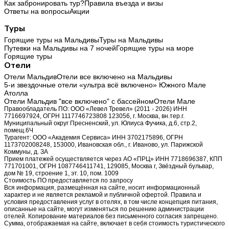
Как забронировать тур?
Правила въезда и визы
Ответы на вопросы
Акции
Туры
Горящие туры на Мальдивы
Туры на Мальдивы
Путевки на Мальдивы на 7 ночей
Горящие туры на море
Горящие туры
Отели
Отели Мальдив
Отели все включено на Мальдивы
5-и звездочные отели «ультра всё включено» Южного Мале
Атолла
Отели Мальдив "все включено" с бассейном
Отели Мале
Правообладатель ПО: ООО «Левел Тревел» (2011 - 2026) ИНН
7716697924, ОГРН 1117746723808 123056, г. Москва, вн.тер.г.
Муниципальный округ Пресненский, ул. Юлиуса Фучика, д.6, стр.2,
помещ.6Ч
Турагент: ООО «Академия Сервиса» ИНН 3702175896, ОГРН
1173702008248, 153000, Ивановская обл., г. Иваново, ул. Парижской
Коммуны, д. ЗА
Прием платежей осуществляется через АО «ПРЦ» ИНН 7718696387, КПП
771701001, ОГРН 1087746411741, 129085, Москва г, Звёздный бульвар,
дом № 19, строение 1, эт. 10, пом. 1009
Стоимость ПО предоставляется по запросу
Вся информация, размещённая на сайте, носит информационный
характер и не является рекламой и публичной офертой. Правила и
условия предоставления услуг в отелях, в том числе концепция питания,
описанные на сайте, могут изменяться по решению администрации
отелей. Копирование материалов без письменного согласия запрещено.
Сумма, отображаемая на сайте, включает в себя стоимость туристического