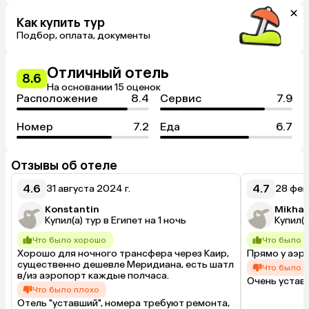
Как купить тур
Подбор, оплата, документы
Отличный отель
8.6
На основании 15 оценок
Расположение
8.4
Сервис
7.9
Номер
7.2
Еда
6.7
Отзывы об отеле
4.6
4.7
31 августа 2024 г.
28 фев
Konstantin
Mikhai
Купил(а) тур в Египет на 1 ночь
Купил(а
Что было хорошо
Что было 
Хорошо для ночного трансфера через Каир, 
Прямо у аэр
существенно дешевле Меридиана, есть шатл 
Что было 
в/из аэропорт каждые полчаса.
Очень устав
Что было плохо
Отель "уставший", номера требуют ремонта, 