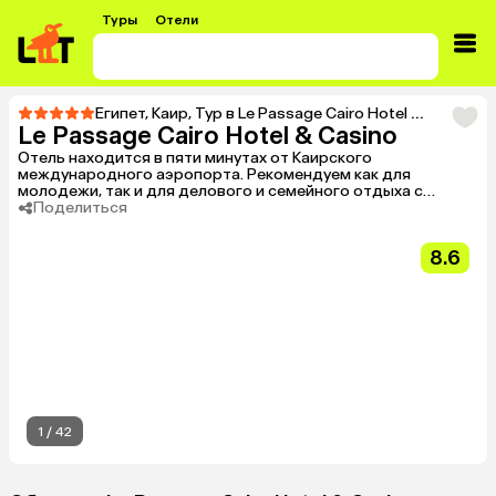
Туры
Отели
Египет
,
Каир
,
Тур в Le Passage Cairo Hotel & Casino
Le Passage Cairo Hotel & Casino
Отель находится в пяти минутах от Каирского
международного аэропорта. Рекомендуем как для
молодежи, так и для делового и семейного отдыха с
детьми.
Поделиться
8.6
1
/
42