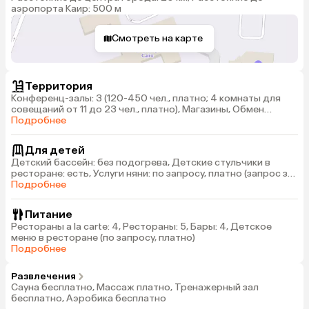
аэропорта Каир: 500 м
Смотреть на карте
Территория
Конференц-залы: 3 (120-450 чел., платно; 4 комнаты для
совещаний от 11 до 23 чел., платно), Магазины, Обмен
валюты, Прачечная (платно)
Подробнее
Для детей
Детский бассейн: без подогрева, Детские стульчики в
ресторане: есть, Услуги няни: по запросу, платно (запрос за
24 часа), Детская площадка
Подробнее
Питание
Рестораны a la carte: 4, Рестораны: 5, Бары: 4, Детское
меню в ресторане (по запросу, платно)
Подробнее
Развлечения
Сауна бесплатно, Массаж платно, Тренажерный зал
бесплатно, Аэробика бесплатно