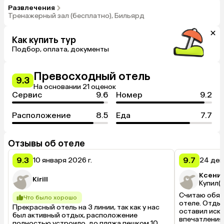
Развлечения
Тренажерный зал (бесплатно), Бильярд
Как купить тур
Подбор, оплата, документы
Превосходный отель
9.3
На основании 21 оценок
Сервис
9.6
Номер
9.2
Расположение
8.5
Еда
7.7
Отзывы об отеле
9.3
9.7
10 января 2026 г.
24 дек
Ксения
Kirill
Купил(а
Считаю обяз
Что было хорошо
отеле. Отдых
Прекрасный отель на 3 линии, так как у нас 
оставил иск
был активный отдых, расположение 
впечатления:
полностью устроило, до пляжа пешком 10 