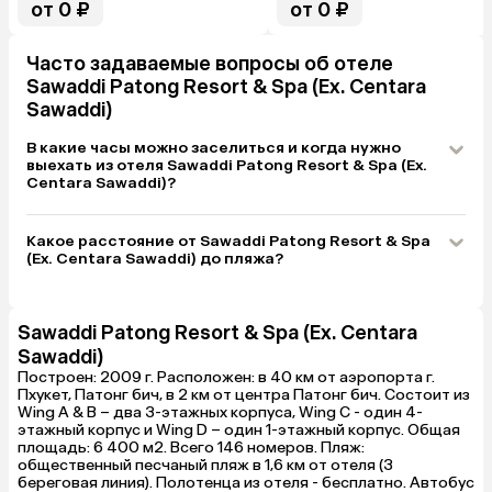
от 0 ₽
от 0 ₽
прямой 10 ми
7/11.
Часто задаваемые вопросы об отеле
Sawaddi Patong Resort & Spa (Ex. Centara
Sawaddi)
В какие часы можно заселиться и когда нужно
выехать из отеля Sawaddi Patong Resort & Spa (Ex.
Centara Sawaddi)?
Какое расстояние от Sawaddi Patong Resort & Spa
(Ex. Centara Sawaddi) до пляжа?
Sawaddi Patong Resort & Spa (Ex. Centara
Sawaddi)
Построен: 2009 г. Расположен: в 40 км от аэропорта г.
Пхукет, Патонг бич, в 2 км от центра Патонг бич. Состоит из
Wing A & B – два 3-этажных корпуса, Wing C - один 4-
этажный корпус и Wing D – один 1-этажный корпус. Общая
площадь: 6 400 м2. Всего 146 номеров. Пляж:
общественный песчаный пляж в 1,6 км от отеля (3
береговая линия). Полотенца из отеля - бесплатно. Автобус