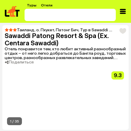
Туры
Отели
Таиланд
,
о. Пхукет
,
Патонг Бич
,
Тур в Sawaddi Patong Resort & Spa (Ex. Centara Sawaddi)
Sawaddi Patong Resort & Spa (Ex.
Centara Sawaddi)
Отель понравится тем, кто любит активный разнообразный
отдых – от него легко добраться до Бангла роуд, торговых
центров, разнообразных развлекательных заведений.
Качество апартаментов и обслуживания – на хорошем
Поделиться
уровне.
9.3
1
/
35