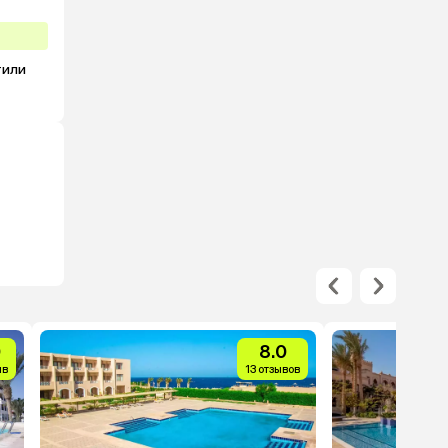
или 
0
8.0
ыв
13 отзывов