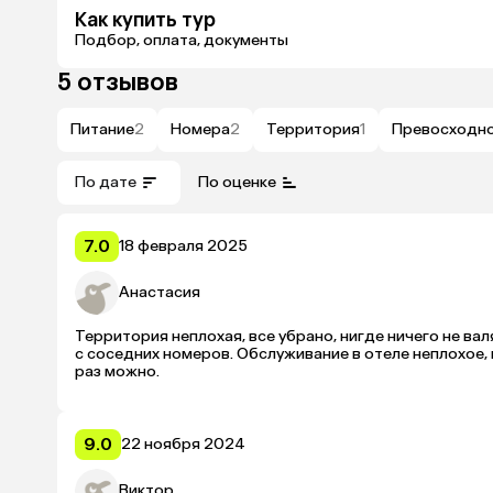
Как купить тур
Подбор, оплата, документы
5 отзывов
Питание
2
Номера
2
Территория
1
Превосходн
По дате
По оценке
7.0
18 февраля 2025
Анастасия
Территория неплохая, все убрано, нигде ничего не ва
с соседних номеров. Обслуживание в отеле неплохое, н
раз можно.
9.0
22 ноября 2024
Виктор