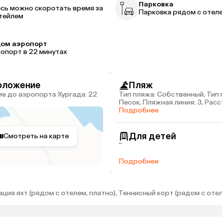
р
Парковка
сь можно скоротать время за
Парковка рядом с отел
тейлем
ом аэропорт
опорт в 22 минутах
оложение
Пляж
Тип пляжа: Собственный, Тип 
Песок, Пляжная линия: 3, Рас
пляжа: 800 м
Подробнее
Для детей
Смотреть на карте
''
Подробнее
ция яхт (рядом с отелем, платно), Теннисный корт (рядом с отел