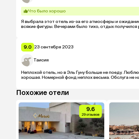
Что было хорошо
Я выбрала этот отель из-за его атмосферы и ожидани
всякие фигуры. Вечерами было тихо, отдых получился
9.0
23 сентября 2023
Таисия
Неплохой отель, но в Эль Гуну больше не поеду. Люблю к
хорошая. Номерной фонд неплох весьма. Обслуга не н
Похожие отели
9.6
29 отзывов