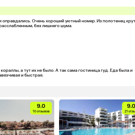
я оправдались. Очень хороший уютный номер. Из полотенец крут
 расслабленным, без лишнего шума.
ораллы, а тут их не было. А так сама гостиница гуд. Еда была и 
авязчивая и быстрая.
9.0
9.
10 отзывов
21 отз