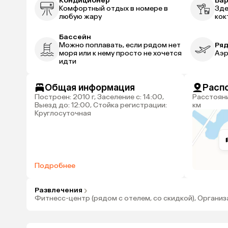
Кондиционер
Ба
Комфортный отдых в номере в
Зде
любую жару
кок
Бассейн
Можно поплавать, если рядом нет
Ряд
моря или к нему просто не хочется
Аэр
идти
Общая информация
Расп
Построен: 2010 г, Заселение с: 14:00,
Расстояние до аэропорта Хургада: 22
Выезд до: 12:00, Стойка регистрации:
км
Круглосуточная
Подробнее
Развлечения
Фитнесс-центр (рядом с отелем, со скидкой), Организа