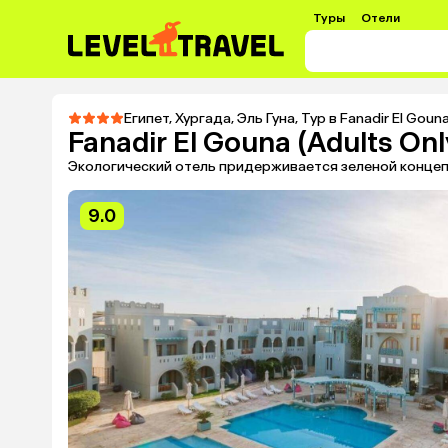
Туры
Отели
Египет
,
Хургада
,
Эль Гуна
,
Тур в Fanadir El Gouna
Fanadir El Gouna (Adults Onl
Экологический отель придерживается зеленой концеп
9.0