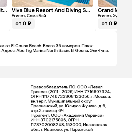
Sunrise Holidays Resort (Adults Only 16+)
Viva Blue Resort And Diving Sharm El Naga (Adults Only 12+)
Grand Marina 
Египет, Сома Бей
Египет, Хургада 
от 0 ₽
от 0 ₽
 км от El Gouna Beach. Всего 35 номеров. Пляж:
рес: Abu Tig Marina North Basin, El Gouna, Эль-Гуна,
Правообладатель ПО: ООО «Левел
Тревел» (2011 - 2026) ИНН 7716697924,
ОГРН 1117746723808 123056, г. Москва,
вн.тер.г. Муниципальный округ
Пресненский, ул. Юлиуса Фучика, д.6,
стр.2, помещ.6Ч
Турагент: ООО «Академия Сервиса»
ИНН 3702175896, ОГРН
1173702008248, 153000, Ивановская
обл., г. Иваново, ул. Парижской