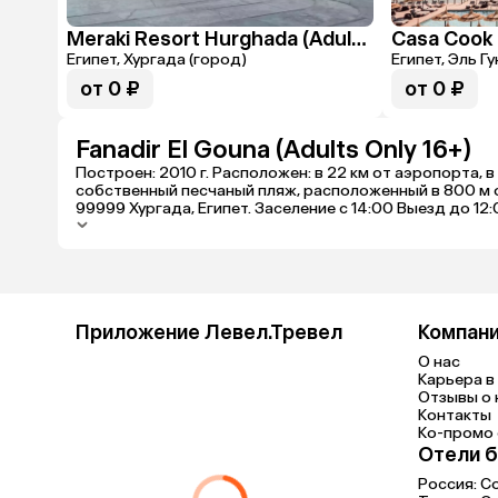
Meraki Resort Hurghada (Adults Only 16+)
Египет, Хургада (город)
Египет, Эль Гу
от 0 ₽
от 0 ₽
Fanadir El Gouna (Adults Only 16+)
Построен: 2010 г. Расположен: в 22 км от аэропорта, в 
собственный песчаный пляж, расположенный в 800 м от 
99999 Хургада, Египет. Заселение с 14:00 Выезд до 12
Приложение Левел.Тревел
Компан
О нас
Карьера в 
Отзывы о 
Контакты
Ко-промо с
Отели б
Россия:
С