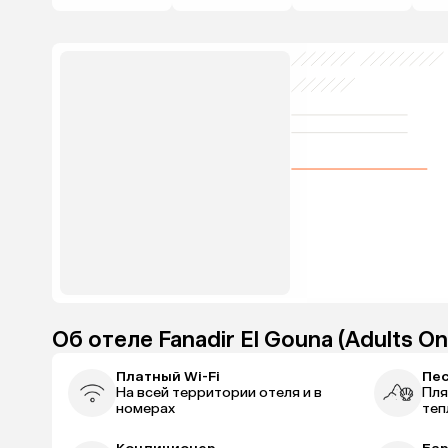
Об отеле Fanadir El Gouna (Adults On
Платный Wi-Fi
Пе
На всей территории отеля и в
Пля
номерах
теп