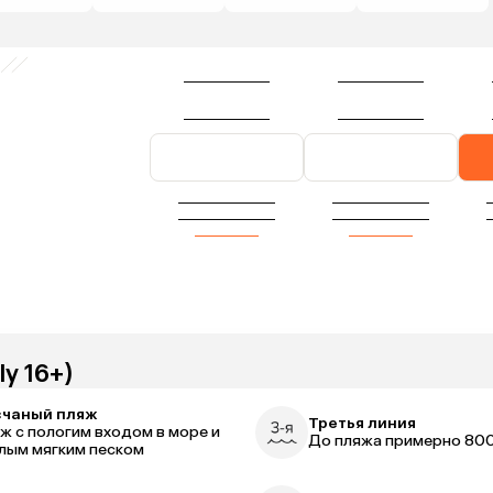
ly 16+)
счаный пляж
Третья линия
ж с пологим входом в море и
До пляжа примерно 800
лым мягким песком