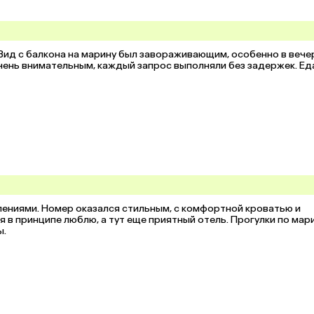
 Вид с балкона на марину был завораживающим, особенно в вечер
чень внимательным, каждый запрос выполняли без задержек. Еда
лениями. Номер оказался стильным, с комфортной кроватью и 
я в принципе люблю, а тут еще приятный отель. Прогулки по мари
ы.