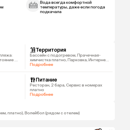
Вода всегда комфортной
ем
температуры, даже если погода
подкачала
Территория
пляжа:
Бассейн с подогревом, Прачечная-
стояние до
химчистка платно, Парковка, Интернет
платно
Подробнее
Питание
Ресторан, 2 бара, Сервис в номерах
платно
Подробнее
ем, платно), Волейбол (рядом с отелем)