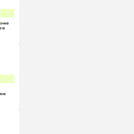
нее 
 в 
не 