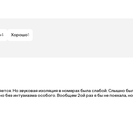
о
4
Хорошо
1
ляется. Но звуковая изоляция в номерах была слабой. Слышно был
о без интузиазма особого. Вообщем 2ой раз я бы не поехала, но 