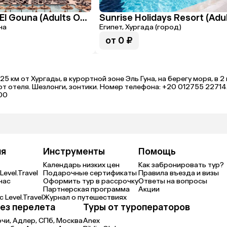
Casa Cook El Gouna (Adults Only 18+)
на
Египет, Хургада (город)
от 0 ₽
25 км от Хургады, в курортной зоне Эль Гуна, на берегу моря, в 2
отеля. Шезлонги, зонтики. Номер телефона: +20 012755 22714. Ад
:00
ия
Инструменты
Помощь
Календарь низких цен
Как забронировать тур?
Level.Travel
Подарочные сертификаты
Правила въезда и визы
нас
Оформить тур в рассрочку
Ответы на вопросы
Партнерская программа
Акции
 Level.Travel
Журнал о путешествиях
ез перелета
Туры от туроператоров
очи,
Адлер,
СПб,
Москва
Anex