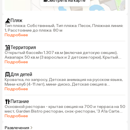
Смотреть на карте
Пляж
Тип пляжа: Собственный, Тип пляжа: Песок, Пляжная линия:
1, Расстояние до пляжа: 80 м
Подробнее
Территория
Открытый бассейн 1.307 кв.м (включая детскую секцию),
Аквапарк 50 кв.м (3 взрослых и 2 детские горки), Крытый
бассейн 460 кв.м (включая детскую секцию) с джакузи
Подробнее
(подогреваемый, в зависимости от погодных условий), Парк
Вилла бассейн 80 кв.м
Для детей
Кроватка, по запросу, Детская анимация на русском языке,
Мини-клуб (4-11 лет), мини-диско, Детская секция в
открытом и крытом бассейнах
Подробнее
Питание
Основной ресторан - крытая секция на 700 и терраса на 50
мест, Garden Bistro ресторан, снэк-ресторан, '3 A’la Carte
ресторана: рыбный, итальянский и османский (по
Подробнее
резервации)', 11 баров
Развлечения