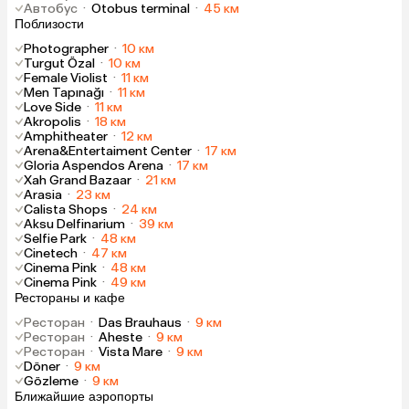
Автобус
·
Otobus terminal
·
45 км
Поблизости
Photographer
·
10 км
Turgut Özal
·
10 км
Female Violist
·
11 км
Men Tapınağı
·
11 км
Love Side
·
11 км
Akropolis
·
18 км
Amphitheater
·
12 км
Arena&Entertaiment Center
·
17 км
Gloria Aspendos Arena
·
17 км
Xah Grand Bazaar
·
21 км
Arasia
·
23 км
Calista Shops
·
24 км
Aksu Delfinarium
·
39 км
Selfie Park
·
48 км
Cinetech
·
47 км
Cinema Pink
·
48 км
Cinema Pink
·
49 км
Рестораны и кафе
Ресторан
·
Das Brauhaus
·
9 км
Ресторан
·
Aheste
·
9 км
Ресторан
·
Vista Mare
·
9 км
Döner
·
9 км
Gözleme
·
9 км
Ближайшие аэропорты