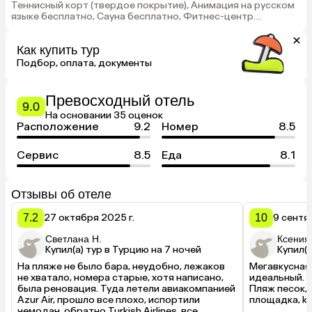
Теннисный корт (твердое покрытие), Анимация на русском
языке бесплатно, Сауна бесплатно, Фитнес-центр
бесплатно
Как купить тур
Подбор, оплата, документы
Превосходный отель
9.0
На основании 35 оценок
Расположение
9.2
Номер
8.5
Сервис
8.5
Еда
8.1
Отзывы об отеле
7.2
27 октября 2025 г.
10
9 сентя
Светлана Н.
Ксения 
Купил(а) тур в Турцию на 7 ночей
Купил(а
На пляже не было бара, неудобно, лежаков 
Мегавкусная 
не хватало, номера старые, хотя написано, 
идеальный. Е
была реновация. Туда летели авиакомпанией 
Пляж песок, 
Azur Air, прошло все плохо, испортили 
площадка, kid
чемодан, обратно Turkish Airlines, все 