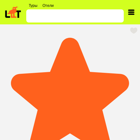
Туры
Отели