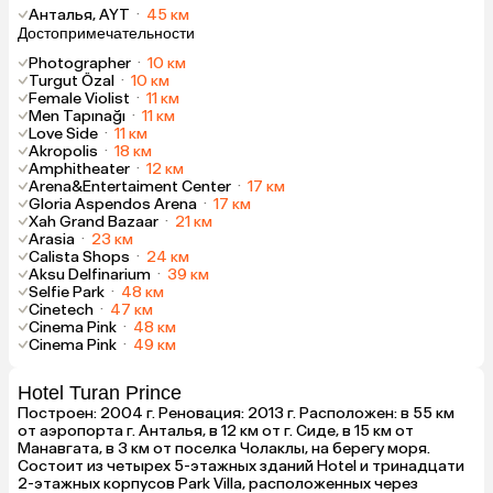
Анталья, AYT
·
45 км
Достопримечательности
Photographer
·
10 км
Turgut Özal
·
10 км
Female Violist
·
11 км
Men Tapınağı
·
11 км
Love Side
·
11 км
Akropolis
·
18 км
Amphitheater
·
12 км
Arena&Entertaiment Center
·
17 км
Gloria Aspendos Arena
·
17 км
Xah Grand Bazaar
·
21 км
Arasia
·
23 км
Calista Shops
·
24 км
Aksu Delfinarium
·
39 км
Selfie Park
·
48 км
Cinetech
·
47 км
Cinema Pink
·
48 км
Cinema Pink
·
49 км
Hotel Turan Prince
Построен: 2004 г. Реновация: 2013 г. Расположен: в 55 км
от аэропорта г. Анталья, в 12 км от г. Сиде, в 15 км от
Манавгата, в 3 км от поселка Чолаклы, на берегу моря.
Состоит из четырех 5-этажных зданий Hotel и тринадцати
2-этажных корпусов Park Villa, расположенных через