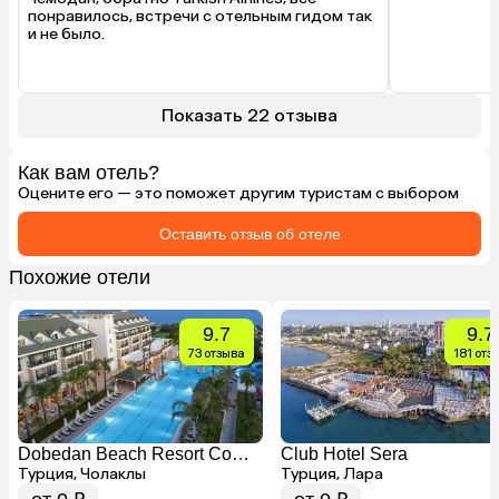
понравилось, встречи с отельным гидом так 
и не было.
Показать 22 отзыва
Как вам отель?
Оцените его — это поможет другим туристам с выбором
Оставить отзыв об отеле
Похожие отели
9.7
9.7
73 отзыва
181 отз
Dobedan Beach Resort Comfort (Ex. Alva Donna Beach Resort Comfort)
Club Hotel Sera
Турция, Чолаклы
Турция, Лара