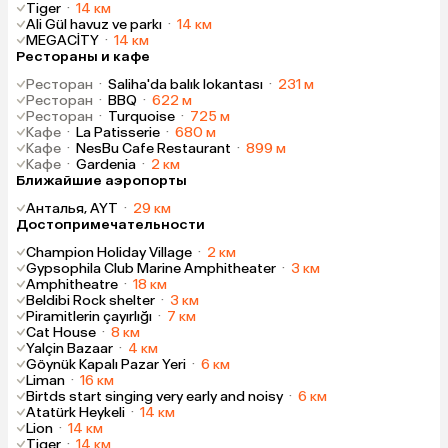
Tiger
·
14 км
Ali Gül havuz ve parkı
·
14 км
MEGACİTY
·
14 км
Рестораны и кафе
Ресторан
·
Saliha'da balık lokantası
·
231 м
Ресторан
·
BBQ
·
622 м
Ресторан
·
Turquoise
·
725 м
Кафе
·
La Patisserie
·
680 м
Кафе
·
NesBu Cafe Restaurant
·
899 м
Кафе
·
Gardenia
·
2 км
Ближайшие аэропорты
Анталья, AYT
·
29 км
Достопримечательности
Champion Holiday Village
·
2 км
Gypsophila Club Marine Amphitheater
·
3 км
Amphitheatre
·
18 км
Beldibi Rock shelter
·
3 км
Piramitlerin çayırlığı
·
7 км
Cat House
·
8 км
Yalçin Bazaar
·
4 км
Göynük Kapalı Pazar Yeri
·
6 км
Liman
·
16 км
Birtds start singing very early and noisy
·
6 км
Atatürk Heykeli
·
14 км
Lion
·
14 км
Tiger
·
14 км