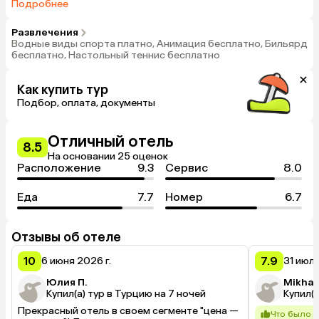
безалкогольные напитки местного производства, Платно:
Подробнее
импортные напитки, свежевыжатый сок, коктейли,
мороженое, кофе по-турецки, все напитки и еда после
Развлечения
22:00, все напитки на дискотеке.
Водные виды спорта платно, Анимация бесплатно, Бильярд
бесплатно, Настольный теннис бесплатно
Как купить тур
Подбор, оплата, документы
Отличный отель
8.5
На основании 25 оценок
Расположение
9.3
Сервис
8.0
Еда
7.7
Номер
6.7
Отзывы об отеле
10
7.9
6 июня 2026 г.
31 июля
Юлия П.
Mikhai
Купил(а) тур в Турцию на 7 ночей
Купил(а
Прекрасный отель в своем сегменте "цена — 
Что было 