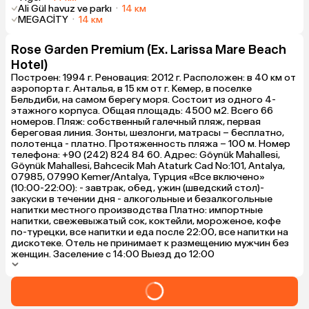
Ali Gül havuz ve parkı
·
14 км
MEGACİTY
·
14 км
Rose Garden Premium (Ex. Larissa Mare Beach
Hotel)
Построен: 1994 г. Реновация: 2012 г. Расположен: в 40 км от
аэропорта г. Анталья, в 15 км от г. Кемер, в поселке
Бельдиби, на самом берегу моря. Состоит из одного 4-
этажного корпуса. Общая площадь: 4500 м2. Всего 66
номеров. Пляж: собственный галечный пляж, первая
береговая линия. Зонты, шезлонги, матрасы – бесплатно,
полотенца - платно. Протяженность пляжа – 100 м. Номер
телефона: +90 (242) 824 84 60. Адрес: Göynük Mahallesi,
Göynük Mahallesi, Bahcecik Mah Ataturk Cad No:101, Antalya,
07985, 07990 Kemer/Antalya, Турция «Все включено»
(10:00-22:00): - завтрак, обед, ужин (шведский стол) ​-
закуски в течении дня - алкогольные и безалкогольные
напитки местного производства Платно: импортные
напитки, свежевыжатый сок, коктейли, мороженое, кофе
по-турецки, все напитки и еда после 22:00, все напитки на
дискотеке. Отель не принимает к размещению мужчин без
женщин. Заселение с 14:00 Выезд до 12:00