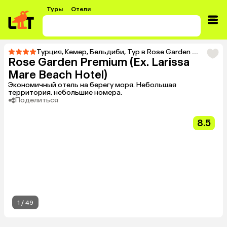
Туры
Отели
Турция
,
Кемер
,
Бельдиби
,
Тур в Rose Garden Premium (Ex. Larissa Mare Beach Hotel)
Rose Garden Premium (Ex. Larissa
Mare Beach Hotel)
Экономичный отель на берегу моря. Небольшая
территория, небольшие номера.
Поделиться
8.5
1
/
49