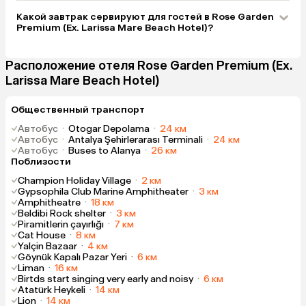
Какой завтрак сервируют для гостей в Rose Garden
Premium (Ex. Larissa Mare Beach Hotel)?
Расположение отеля Rose Garden Premium (Ex.
Larissa Mare Beach Hotel)
Общественный транспорт
Автобус
·
Otogar Depolama
·
24 км
Автобус
·
Antalya Şehirlerarası Terminali
·
24 км
Автобус
·
Buses to Alanya
·
26 км
Поблизости
Champion Holiday Village
·
2 км
Gypsophila Club Marine Amphitheater
·
3 км
Amphitheatre
·
18 км
Beldibi Rock shelter
·
3 км
Piramitlerin çayırlığı
·
7 км
Cat House
·
8 км
Yalçin Bazaar
·
4 км
Göynük Kapalı Pazar Yeri
·
6 км
Liman
·
16 км
Birtds start singing very early and noisy
·
6 км
Atatürk Heykeli
·
14 км
Lion
·
14 км