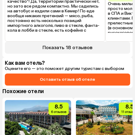
качество"! Да, территории практически нет, 
Очень милый 
но зато все рядом компактно. Мы садились 
просто моло
на автобус и ездили сами в Кемер! По еде 
в СПА и Викт
вообще никаких претензий — мясо, рыба, 
клиентами. П
постоянно есть несколько позиций 
прелестные и
импортного алкоголя, пиво в стекле, фанта-
(в основном)
кола в лобби в стекле, есть кофейня с 
русскоговоря
мороженым, сам кофе из аппарата очень 
коммуникаци
даже, а я кофеман. Анимации как таковой 
программы, 
нет, но проводятся активити у бассейна, по 
подачу и акт
Показать 18 отзывов
вечерам живая музыка в баре "Ла Луна", за 
рекомендую
ужином играет рояль. Отель на уровне 
добротной 5-ки. Рекомендую однозначно.
Как вам отель?
Оцените его — это поможет другим туристам с выбором
Оставить отзыв об отеле
Похожие отели
8.5
8.5
6 отзывов
11 отзыв