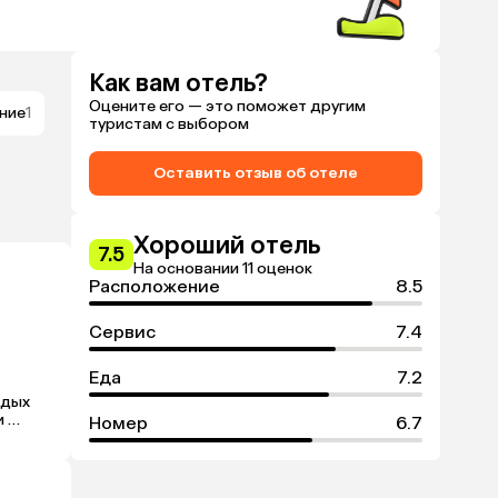
Как вам отель?
Оцените его — это поможет другим
ние
1
туристам с выбором
Оставить отзыв об отеле
Хороший отель
7.5
На основании 11 оценок
Расположение
8.5
Сервис
7.4
Еда
7.2
дых 
 
Номер
6.7