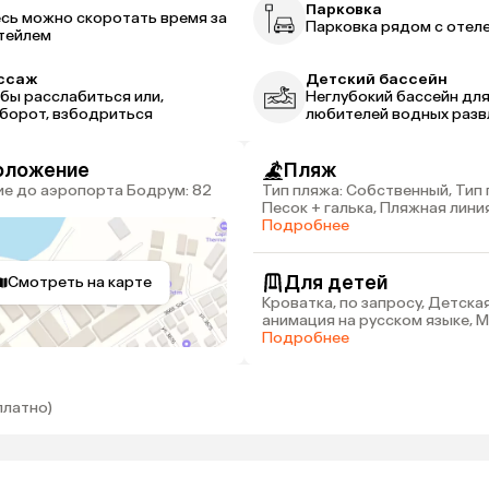
р
Парковка
сь можно скоротать время за
Парковка рядом с отел
тейлем
ссаж
Детский бассейн
бы расслабиться или,
Неглубокий бассейн дл
борот, взбодриться
любителей водных разв
оложение
Пляж
Тип пляжа: Собственный, Тип 
Песок + галька, Пляжная линия:
Расстояние до пляжа: 20 м
Подробнее
Для детей
Смотреть на карте
Кроватка, по запросу, Детска
анимация на русском языке, 
(4-12 лет), Детская площадка
Подробнее
платно)