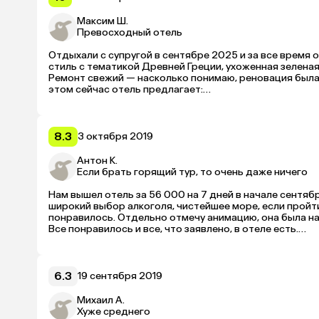
Максим Ш.
Превосходный отель
Отдыхали с супругой в сентябре 2025 и за все время 
стиль с тематикой Древней Греции, ухоженная зелена
Ремонт свежий — насколько понимаю, реновация была 
этом сейчас отель предлагает:

- Обширный шведский стол на завтрак-обед-ужин, вкл
фрукты и овощи, салаты, выпечку, десерты, большой выб
- Два больших бассейна, водные горки, собственный 
8.3
3 октября 2019
отеля. У бассейнов и пляжа весь день работает бар, 
при тебе перекусов (пицца, запеченный картофель, паст
Антон К.
- Слаженную работу персонала, который готов оказат
Если брать горящий тур, то очень даже ничего
полотенца ежедневно. Команда аниматоров также пор
теннис, волейбол) и вечеринки у бассейна, а по вечер
Нам вышел отель за 56 000 на 7 дней в начале сентябр
профессиональными танцорами и акробатами.

широкий выбор алкоголя, чистейшее море, если пройт
понравилось. Отдельно отмечу анимацию, она была на
В общем, просто превосходный отель, рекомендую. О
Все понравилось и все, что заявлено, в отеле есть.

Из крайне незначительных минусов могу выделить толь
Минус, на мой взгляд, один — старые фото на сайте, и
на всей территории) и наличие плесени в душевых спа-
И особенность, что негде арендовать авто около отел
остальном спа-центр выглядит вполне достойно.
6.3
19 сентября 2019
Михаил А.
Хуже среднего