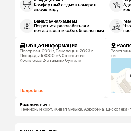
Кондиционер
Ба
Комфортный отдых в номере в
Зде
любую жару
кок
Баня/сауна/хаммам
Ма
Погреться, расслабиться и
Что
почувствовать себя обновленным
нао
Общая информация
Расп
Построен: 2001 г, Реновация: 2023 г,
Расстояние до аэропорта Бодрум: 82
Площадь: 53000 м², Состоит из:
км
Комплекса 2-этажных бунгало
Подробнее
Развлечения
Теннисный корт, Живая музыка, Аэробика, Дискотека (