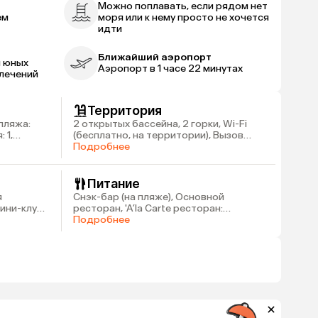
Можно поплавать, если рядом нет
ем
моря или к нему просто не хочется
идти
Ближайший аэропорт
я юных
Аэропорт в 1 часе 22 минутах
лечений
Территория
пляжа:
2 открытых бассейна, 2 горки, Wi-Fi
 1,
(бесплатно, на территории), Вызов
врача, Парковка
Подробнее
Питание
я
Снэк-бар (на пляже), Основной
Мини-клуб
ресторан, 'A’la Carte ресторан:
итальянский/рыбный', 2 снэк ресторана
Подробнее