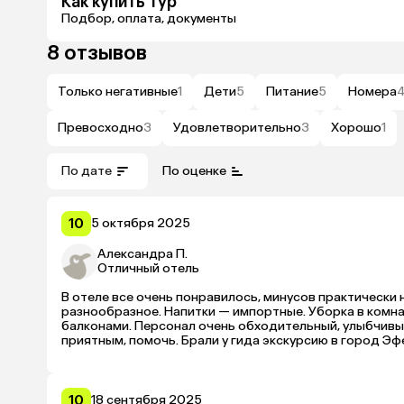
Как купить тур
Подбор, оплата, документы
8 отзывов
Только негативные
1
Дети
5
Питание
5
Номера
Превосходно
3
Удовлетворительно
3
Хорошо
1
По дате
По оценке
10
5 октября 2025
Александра П.
Отличный отель
В отеле все очень понравилось, минусов практически н
разнообразное. Напитки — импортные. Уборка в комн
балконами. Персонал очень обходительный, улыбчивый
приятным, помочь. Брали у гида экскурсию в город Эфе
вдоль дороге минут 5 — находится супермаркет и апте
угодно. Также на такси ездили в центр города Дидим.
10
18 сентября 2025