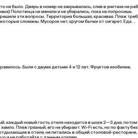
о не было. Дверь в номер не закрывалась, слив в унитазе не раб
мых) Полотенца не меняли и не убирались, пока не попросишь 
 решили эти вопросы. Территория большая, красивая. Пляж треб
которые сломаны. Мусорок нет, кругом бычки от сигарет. Еда 
однообразная, даже блинчиков не было ни разу( Только омлет и яичница на завтрак ежедневно. 
авилось. Были с двумя детьми 4 и 12 лет. Фруктов изобилие, 
й, каждый новый гость отеля находится в шоке 2—3 дня, потом 
амло. Пляж грязный, его не убирают. Wi-Fi есть, но по факту без 
 отдыхающие в отеле, не питались в общей столовой-ресторане, 
цо и не работайте с данным отелем.