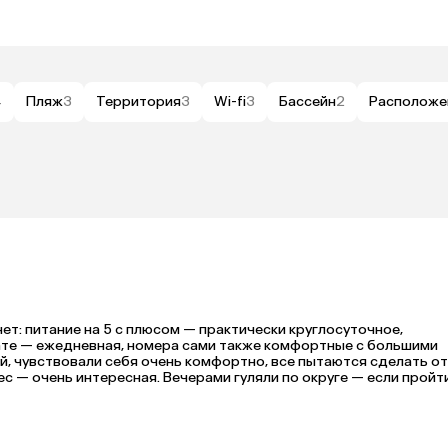
4
Пляж
3
Территория
3
Wi-fi
3
Бассейн
2
Расположе
ет: питание на 5 с плюсом — практически круглосуточное, 
ате — ежедневная, номера сами также комфортные с большими 
, чувствовали себя очень комфортно, все пытаются сделать от
с — очень интересная. Вечерами гуляли по округе — если пройти
ка, чуть дальше есть большой рынок, где можно купить все что 
 В общем, отдых удался, всем советую этот отель.