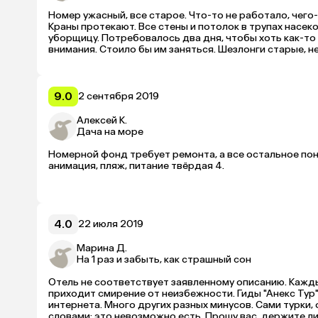
Номер ужасный, все старое. Что-то не работало, чего-т
Краны протекают. Все стены и потолок в трупах насеко
уборщицу. Потребовалось два дня, чтобы хоть как-то
внимания. Стоило бы им заняться. Шезлонги старые, не
9.0
2 сентября 2019
Алексей К.
Дача на море
Номерной фонд требует ремонта, а все остальное понр
анимация, пляж, питание твёрдая 4.

4.0
22 июля 2019
Марина Д.
На 1 раз и забыть, как страшный сон
Отель не соответствует заявленному описанию. Кажды
приходит смирение от неизбежности. Гиды "Анекс Тур" х
интернета. Много других разных минусов. Сами турки,
словами: это невозможно есть. Прошу вас, держите ли