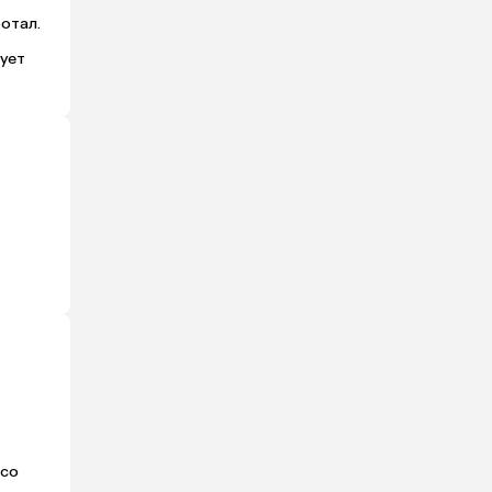
отал. 
ует 
со 