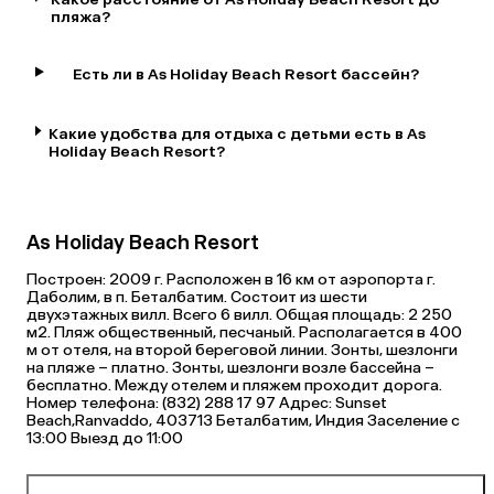
пляжа?
Есть ли в As Holiday Beach Resort бассейн?
Какие удобства для отдыха с детьми есть в As
Holiday Beach Resort?
As Holiday Beach Resort
Построен: 2009 г. Расположен в 16 км от аэропорта г.
Даболим, в п. Беталбатим. Состоит из шести
двухэтажных вилл. Всего 6 вилл. Общая площадь: 2 250
м2. Пляж общественный, песчаный. Располагается в 400
м от отеля, на второй береговой линии. Зонты, шезлонги
на пляже – платно. Зонты, шезлонги возле бассейна –
бесплатно. Между отелем и пляжем проходит дорога.
Номер телефона: (832) 288 17 97 Адрес: Sunset
Beach,Ranvaddo, 403713 Беталбатим, Индия Заселение с
13:00 Выезд до 11:00