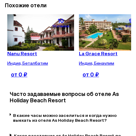
Похожие отели
10
9.
10 отзывов
9 отзы
Nanu Resort
La Grace Resort
Индия, Беталбатим
Индия, Бенаулим
от 0 ₽
от 0 ₽
Часто задаваемые вопросы об отеле As
Holiday Beach Resort
В какие часы можно заселиться и когда нужно
выехать из отеля As Holiday Beach Resort?
Какое расстояние от As Holiday Beach Resort до