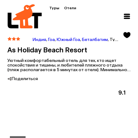
Туры
Отели
Индия
,
Гоа
,
Южный Гоа
,
Беталбатим
,
Тур в As Holiday Beach Resort
As Holiday Beach Resort
Уютный комфортабельный отель для тех, кто ищет
спокойствия и тишины, и любителей пляжного отдыха
(пляж располагается в 5 минутах от отеля). Минимальное
размещение 4 человека.
Поделиться
9.1