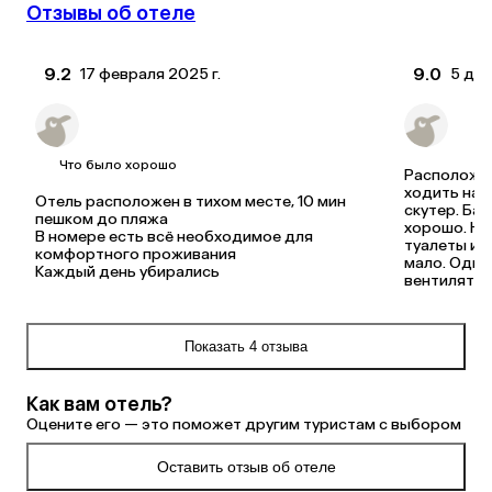
Отзывы об отеле
9.2
9.0
17 февраля 2025 г.
5 дек
Alexander
Алек
Купил(а) тур в Индию на 14 ночей
Купил
Что было хорошо
Расположен
ходить на п
Отель расположен в тихом месте, 10 мин 
скутер. Бас
пешком до пляжа

хорошо. Ну
В номере есть всё необходимое для 
туалеты и к
комфортного проживания

мало. Один
Каждый день убирались
вентиляторы
прекрасный
Показать 4 отзыва
Как вам отель?
Оцените его — это поможет другим туристам с выбором
Оставить отзыв об отеле