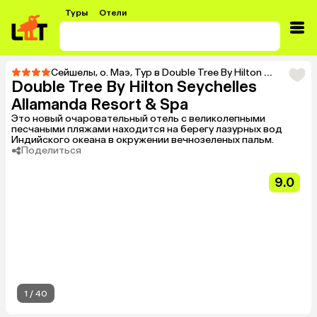
Туры
Отели
Сейшелы
,
о. Маэ
,
Тур в Double Tree By Hilton Seychelles Allamanda Resort & Spa
Double Tree By Hilton Seychelles
Allamanda Resort & Spa
Это новый очаровательный отель с великолепными
песчаными пляжами находится на берегу лазурных вод
Индийского океана в окружении вечнозеленых пальм.
Поделиться
9.0
1
/
40