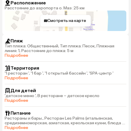
Расположение
Расстояние до аэропорта о. Маэ: 25 км
Смотреть на карте
Пляж
Тип пляжа: Общественный, Тип пляжа: Песок, Пляжная
линия: 1, Расстояние до пляжа: 5 м
Подробнее
Территория
'1 ресторан ', '1 бар ', '1 открытый бассейн ', 'SPA-центр '
Подробнее
Для детей
'детское меню ', В ресторане – детское кресло
Подробнее
Питание
Рестораны и бары., Ресторан Les Palms (итальянская,
средиземноморская, азиатская, креольская кухни, блюда из
морепродуктов, гриль), Уютный бар The Ocean View с зоной
Подробнее