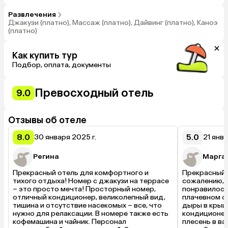
отдыха (экзотические напитки и разнообразные закуски,
проводятся послеобеденные чаепития, по вечерам звучит
Развлечения
музыка)., В концепцию All Inclusive входит: завтрак, обед и
Джакузи (платно), Массаж (платно), Дайвинг (платно), Каноэ
ужин; напитки по меню AI (включая безалкогольные напитки,
(платно)
местное пиво, домашнее вино по бокалам, местный крепкий
алкоголь и коктейли с 11:00 до 23:00).
Как купить тур
Подбор, оплата, документы
Превосходный отель
9.0
Отзывы об отеле
8.0
5.0
30 января 2025 г.
21 янва
Регина
Марга
Прекрасный отель для комфортного и 
Прекрасный п
тихого отдыха! Номер с джакузи на террасе 
сожалению, э
– это просто мечта! Просторный номер, 
понравилось 
отличный кондиционер, великолепный вид, 
плачевном со
тишина и отсутствие насекомых – все, что 
дыры в крыше
нужно для релаксации. В номере также есть 
кондиционер.
кофемашина и чайник. Персонал 
плесень в ва