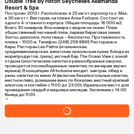
Double Tree By Hilton Seychelles Allamanda
Resort & Spa
Построен: 2013 г. Расположен: в 25 км от аэропорта о. Маэ,
в 30 км от г. Виктория, на пляже Anse Forbans. Состоит из
одного 4-этажного корпуса. Общая площадь: 16 000 м2.
Всего 30 номеров. Все номера с видом на океан. Пляж:
общественный песчаный пляж, первая береговая линия.
Зонты, шезлонги, полотенца – бесплатно. Протяженность
пляжа – 1000 м. Телефон: (248) 259 9895 Рестораны и
бары. Ресторан Les Palms (итальянская,
средиземноморская, азиатская, креольская кухни, блюда из
морепродуктов, гриль), уютный бар The Ocean View с зоной
отдыха (экзотические напитки и разнообразные закуски,
проводятся послеобеденные чаепития, по вечерам звучит
музыка). В концепцию All Inclusive входит: завтрак, обед и
ужин; напитки по меню AI (включая безалкогольные напитки,
местное пиво, домашнее вино по бокалам, местный крепкий
алкоголь и коктейли с 11:00 до 23:00). Идеальное место для
проведения свадьб и медовых месяцев. Заселение с 14:00
Выезд до 11:00