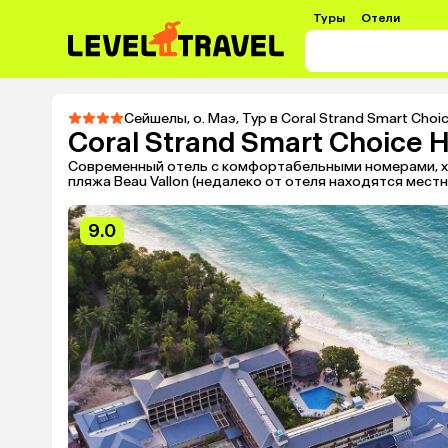
Туры
Отели
Сейшелы
,
о. Маэ
,
Тур в Coral Strand Smart Choic
Coral Strand Smart Choice H
Современный отель с комфортабельными номерами, х
пляжа Beau Vallon (недалеко от отеля находятся местн
9.0