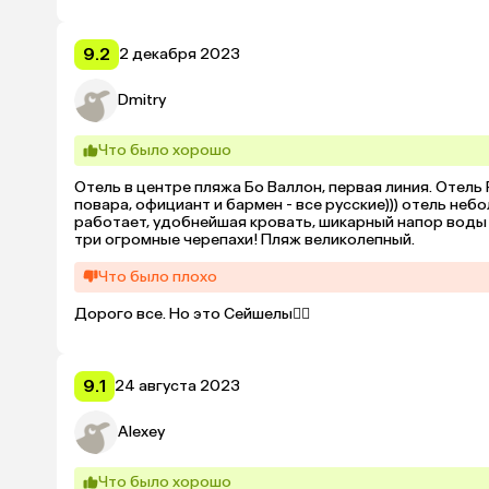
9.2
2 декабря 2023
Dmitry
Что было хорошо
Отель в центре пляжа Бо Валлон, первая линия. Отель 
повара, официант и бармен - все русские))) отель неб
работает, удобнейшая кровать, шикарный напор воды 
три огромные черепахи! Пляж великолепный.
Что было плохо
Дорого все. Но это Сейшелы🤷‍♂️
9.1
24 августа 2023
Alexey
Что было хорошо