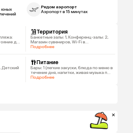
Рядом аэропорт
я юных
Аэропорт в 15 минутах
лечений
Территория
пляжа:
Банкетные залы: 1, Конференц-залы: 2,
стояние до
Магазин сувениров, Wi-Fi в
общественных местах, платно
Подробнее
Питание
, Детский
Бары: 1 (легкие закуски, блюда по меню в
течение дня, напитки, живая музыка по
вечерам), Рестораны: 3 («The Islander
Подробнее
Trader» - международная кухня/ «Coral
Asia Sushi Restaurant» - суши/ «Mahek» -
индийская кухня)