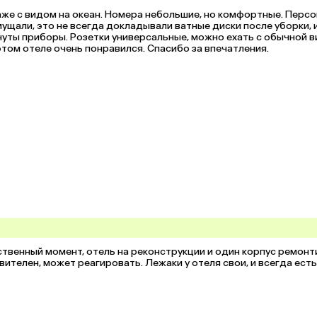
аже с видом на океан. Номера небольшие, но комфортные. Персо
щали, это не всегда докладывали ватные диски после уборки, и
нуты приборы. Розетки универсальные, можно ехать с обычной ви
На каждой розетке стоит свой выключатель. Отдых в этом отеле очень понравился. Спасибо за впечатления. 
венный момент, отель на реконструкции и один корпус ремонти
ителен, может реагировать. Лежаки у отеля свои, и всегда есть 