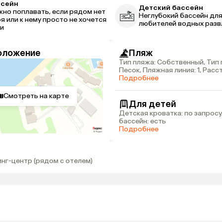
ссейн
Детский бассейн
но поплавать, если рядом нет
Неглубокий бассейн дл
я или к нему просто не хочется
любителей водных разв
и
оложение
Пляж
Тип пляжа: Собственный, Тип 
Песок, Пляжная линия: 1, Рас
пляжа: 20 м
Подробнее
Смотреть на карте
Для детей
Детская кроватка: по запросу
бассейн: есть
Подробнее
инг-центр (рядом с отелем)