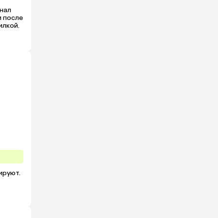
нал 
 после 
лкой. 
руют. 