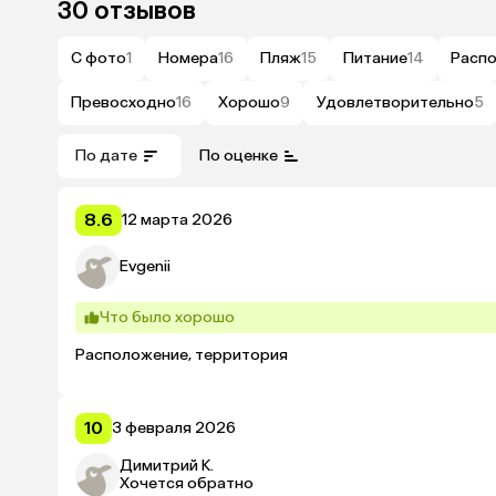
30 отзывов
С фото
1
Номера
16
Пляж
15
Питание
14
Расп
Превосходно
16
Хорошо
9
Удовлетворительно
5
По дате
По оценке
8.6
12 марта 2026
Evgenii
Что было хорошо
Расположение, территория
10
3 февраля 2026
Димитрий К.
Хочется обратно