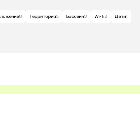
оложение
8
Территория
5
Бассейн
3
Wi-fi
2
Дети
1