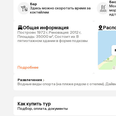
Ба
Бар
Мож
Здесь можно скоротать время за
мор
коктейлем
идт
Общая информация
Расп
Построен: 1972 г, Реновация: 2012 г,
Площадь: 35000 м², Состоит из: В
пятиэтажном здании в форме подковы
Подробнее
Развлечения
Водные виды спорта (на пляже рядом с отелем), Дайв
Как купить тур
Подбор, оплата, документы