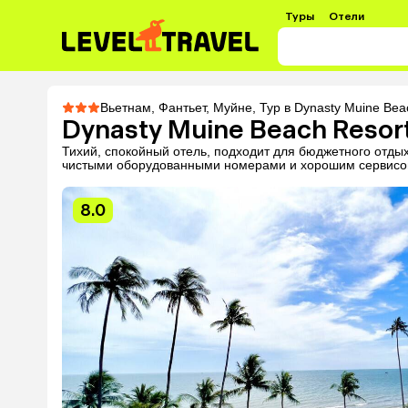
Туры
Отели
Вьетнам
,
Фантьет
,
Муйне
,
Тур в Dynasty Muine Bea
Dynasty Muine Beach Resor
Тихий, спокойный отель, подходит для бюджетного отды
чистыми оборудованными номерами и хорошим сервисом
8.0