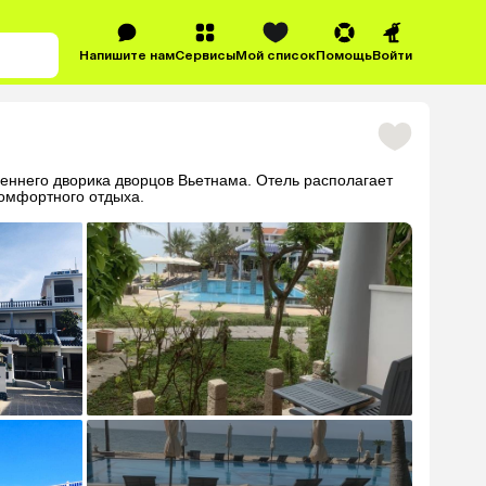
Напишите нам
Сервисы
Мой список
Помощь
Войти
реннего дворика дворцов Вьетнама. Отель располагает
омфортного отдыха.