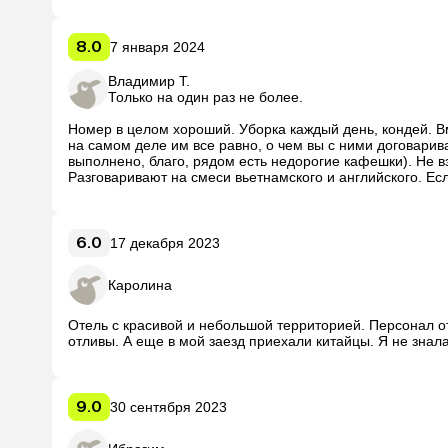
8.0
7 января 2024
Владимир Т.
Только на один раз не более.
Номер в целом хороший. Уборка каждый день, кондей. Вм
на самом деле им все равно, о чем вы с ними договарива
выполнено, благо, рядом есть недорогие кафешки). Не вз
Разговаривают на смеси вьетнамского и английского. Есл
обратно, и не более (будьте внимательны). 

Отдельно обратите внимание на трансфер (в моем случае
6.0
17 декабря 2023
Каролина
Отель с красивой и небольшой территорией. Персонал от
отливы. А еще в мой заезд приехали китайцы. Я не знал
9.0
30 сентября 2023