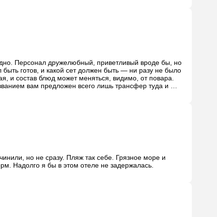
адно. Персонал дружелюбный, приветливый вроде бы, но 
быть готов, и какой сет должен быть — ни разу не было 
я, и состав блюд может меняться, видимо, от повара. 
азванием вам предложен всего лишь трансфер туда и 
дрататься, потом стал засыпать, и ехал по дороге 
зигзагами. В итоге трёхчасовой путь занял 5–6 часов. Вывод: берите сразу симку в аэропорту и в таких случаях вызывайте такси. 
нили, но не сразу. Пляж так себе. Грязное море и 
рм. Надолго я бы в этом отеле не задержалась.