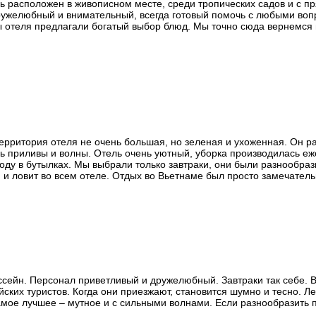
 расположен в живописном месте, среди тропических садов и с пр
ужелюбный и внимательный, всегда готовый помочь с любыми вопро
ы отеля предлагали богатый выбор блюд. Мы точно сюда вернемся 
ерритория отеля не очень большая, но зеленая и ухоженная. Он р
ь приливы и волны. Отель очень уютный, уборка производилась еж
ду в бутылках. Мы выбрали только завтраки, они были разнообраз
и ловит во всем отеле. Отдых во Вьетнаме был просто замечатель
сейн. Персонал приветливый и дружелюбный. Завтраки так себе. В н
ких туристов. Когда они приезжают, становится шумно и тесно. Лежа
амое лучшее – мутное и с сильными волнами. Если разнообразить п