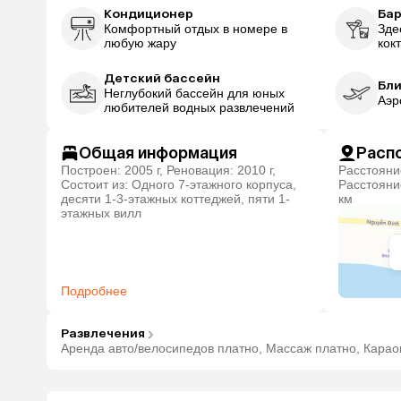
Кондиционер
Ба
Комфортный отдых в номере в
Зде
любую жару
кок
Детский бассейн
Бл
Неглубокий бассейн для юных
Аэр
любителей водных развлечений
Общая информация
Расп
Построен: 2005 г, Реновация: 2010 г,
Расстояние до центра города: 8 км,
Состоит из: Одного 7-этажного корпуса,
Расстояни
десяти 1-3-этажных коттеджей, пяти 1-
км
этажных вилл
Подробнее
Развлечения