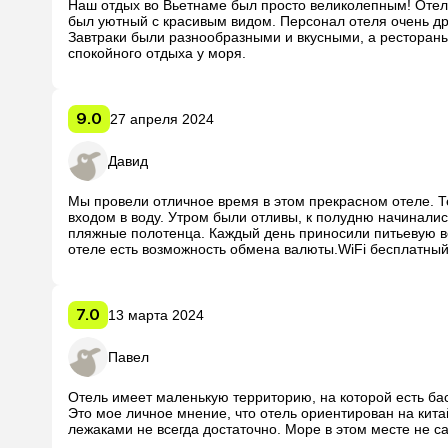
Наш отдых во Вьетнаме был просто великолепным! Отель
был уютный с красивым видом. Персонал отеля очень др
Завтраки были разнообразными и вкусными, а ресторан
спокойного отдыха у моря.
9.0
27 апреля 2024
Давид
Мы провели отличное время в этом прекрасном отеле. Т
входом в воду. Утром были отливы, к полудню начиналис
пляжные полотенца. Каждый день приносили питьевую во
отеле есть возможность обмена валюты.WiFi бесплатный 
7.0
13 марта 2024
Павел
Отель имеет маленькую территорию, на которой есть бас
Это мое личное мнение, что отель ориентирован на китайс
лежаками не всегда достаточно. Море в этом месте не с