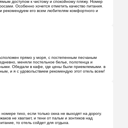
ямым доступом к чистому и спокойному пляжу. Номер 
сами. Особенно хочется отметить качество питания. 
и рекомендуем его всем любителям комфортного и 
асположен прямо у моря, с постепенным песчаным 
едневно, меняли постельное белье, полотенца и 
ными. Обедали в кафе, где цены были приемлемыми. в 
ным, и я с удовольствием рекомендую этот отель всем!
омере тихо, если только окна не выходят на дорогу. 
ков не хватает, и тени от пальм и зонтиков над 
итание, то отель сойдет для отдыха.