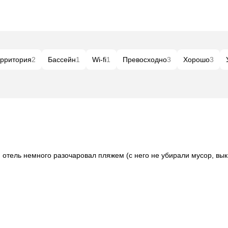
рритория
2
Бассейн
1
Wi-fi
1
Превосходно
3
Хорошо
3
отель немного разочаровал пляжем (с него не убирали мусор, вык