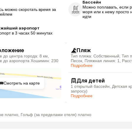
Бассейн
р
Можно поплавать, если 
сь можно скоротать время за
моря или к нему просто 
тейлем
идти
ижайший аэропорт
опорт в 3 часах 50 минутах
оложение
Пляж
Тип пляжа: Собственный, Тип 
е до аэропорта Хошимин: 230
Песок, Пляжная линия: 1, Расс
пляжа: 50 м
Подробнее
Для детей
Смотреть на карте
1 открытый бассейн, Детская к
запросу)
Подробнее
Аренда авто/велосипедов платно, Массаж платно, Караоке платно, Гольф (за пределами отеля) платно