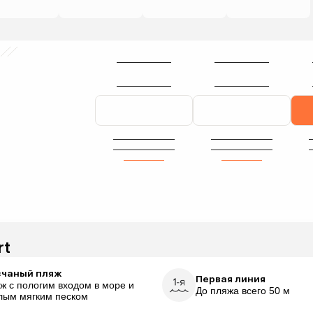
rt
счаный пляж
Первая линия
ж с пологим входом в море и
До пляжа всего 50 м
лым мягким песком