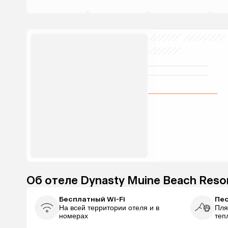
Об отеле Dynasty Muine Beach Reso
Бесплатный Wi-Fi
Пе
На всей территории отеля и в
Пля
номерах
теп