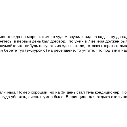
есто вида на море, каким-то чудом вручили вид на сад — ну да л
етесь (в первый день был договор, что ужин в 7 вечера должен был 
думайте что-нибудь покупать из еды в отеле, готовка отвратительна
и берете тур (экскурсию) на ресепшене, то учтите, что под этим н
 компания Fun&Sun). При поездке в отель водитель сначала полез 
личный. Номер хороший, но на 3й день стал течь кондиционер. Почи
а куда убежать, очень шумно было. В принципе для отдыха отель но