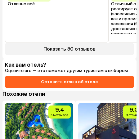
Отлично всё.
Отличный оте
реагирует оп
(заселялись 
как и просил
заселения (б
доставляют в
помогают с 
красивая, ухо
В следующую
только сюда
Показать 50 отзывов
Как вам отель?
Оцените его — это поможет другим туристам с выбором
Оставить отзыв об отеле
Похожие отели
9.4
9.0
14 отзывов
8 отзыв