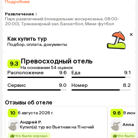
(06:00-10:30, 12:00-14:00, 18:00-22:00, международная
Подробнее
кухня, здание Deluxe), Ресторан Lotus (06:00-10:30, 12:00-
14:00, 18:00-22:00, международная кухня, здание Executive),
Развлечения
A`la carte ресторан Jasmine (11:30-23:00, международная
Парк развлечений (понедельник-воскресенье, 08:00-
кухня, здание Executive)
20:00), Тренажерный зал, Баскетбол, Мини-футбол
Как купить тур
Подбор, оплата, документы
Превосходный отель
9.3
На основании 54 оценок
Расположение
9.6
Еда
9.1
Сервис
9.0
Номер
8.2
Отзывы об отеле
10
9.6
6 августа 2026 г.
8 июня
Андрей Р.
Anna
Купил(а) тур во Вьетнам на 11 ночей
Что было хорошо
Что было 