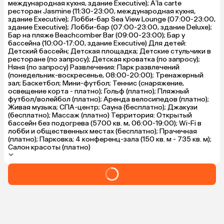
международная кухня, здание Executive); A`la carte
ресторан Jasmine (11:30-23:00, международная кухня,
здание Executive); Лобби-бар Sea View Lounge (07:00-23:00,
здание Executive); Лобби-бар (07:00-23:00, здание Deluxe);
Бар на пляже Beachcomber Bar (09:00-23:00); Бар у
бассейна (10:00-17:00, здание Executive) Для детей:
Детский бассейн; Детская площадка; Детские стульчики в
ресторане (по запросу); Детская кроватка (по запросу);
Няня (по запросу) Развлечения: Парк развлечений
(понедельник-воскресенье, 08:00-20:00); Тренажерный
зал; Баскетбол; Мини-футбол; Теннис (снаряжение,
освещение корта - платно); Гольф (платно); Пляжный
футбол/волейбол (платно); Аренда велосипедов (платно);
Живая музыка; СПА-центр; Сауна (бесплатно); Джакузи
(бесплатно); Массаж (платно) Территория: Открытый
бассейн без подогрева (5700 кв. м, 06:00-19:00); Wi-Fi в
лобби и общественных местах (бесплатно); Прачечная
(платно); Парковка; 4 конференц-зала (150 кв. м - 735 кв. м);
Салон красоты (платно)