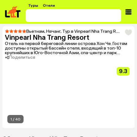
Туры
Отели
Вьетнам
,
Нячанг
,
Тур в Vinpearl Nha Trang Resort
Vinpearl Nha Trang Resort
Отель на первой береговой линии острова Хон Че. Гостям
доступны открытый бассейн отеля, входящий в топ-10
крупнейших в Юго-Восточной Азии, спа-центр и парк
развлечений. Для детей работает клуб с разнообразной
Поделиться
анимационной программой. Размещение возможно как в
просторных номерах главного корпуса, так и в отдельных
9.3
виллах.
1
/
40