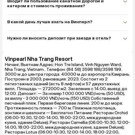
Входит ли пользование канатной дорогой и
катером в стоимость проживания?
В какой день лучше ехать на Винперл?
Нужно ли вносить депозит при заезде в отель?
Vinpearl Nha Trang Resort
Нячанг, Вьетнам Адрес: Hon Tre Island, Vinh Nguyen Ward,
Nha Trang, Vietnam.. Телефон: (84 58) 3598 188/3598 199.
3000 м до центра города. 40000 м до аэропорта Камрань.
Построен в 2003, реновация: 2023. Состоит из 2
пятиэтажных зданий (есть 8 лифтов) и 57 двухэтажных
вилл.. Площадь — 272000 м2. Заселение с 14:00, выезд до
12:00. Депозит: — За номер 1 000 000 VND/ночь (50 USD),
за виллу - 3 000 000 VND/ночь (150 USD) Собственный
песчаный пляж. Первая береговая линия. 200 м до моря.
Протяженность пляжа — 700 м. Пляжные полотенца,
зонтики и шезлонги — Бесплатно Питание: Ресторан Orchid
(06:00-10:30, 12:00-14:00, 18:00-22:00, международная
кухня, здание Deluxe); Ресторан Camellia (06:00-10:30, 12:00-
14:00, 18:00-22:00, международная кухня, здание Deluxe);
Ресторан Lotus (06:00-10:30, 12:00-14:00, 18:00-22:00,